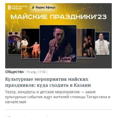
НЕФТЕХИМИЯ
РОЗНИЧНАЯ ТОРГОВЛЯ
НОВОСТИ ТЕХНОЛОГИЙ
МЕРОПРИЯТИЯ
НЕФТЬ
ТРАНСПОРТ
IT
НОВОСТИ МЕРОПРИЯТИЙ
СПОРТ
ОПК
УСЛУГИ
МЕДИА
ВЫЕЗДНАЯ РЕДАКЦИЯ
НОВОСТИ СПОРТА
ОБЩЕСТВО
ЭНЕРГЕТИКА
ТЕЛЕКОММУНИКАЦИИ
БИЗНЕС-БРАНЧИ
ФУТБОЛ
НОВОСТИ ОБЩЕСТВА
ФОТОГАЛЕРЕЯ
ONLINE-КОНФЕРЕНЦИИ
ХОККЕЙ
ВЛАСТЬ
СЮЖЕТЫ
ОТКРЫТАЯ ЛЕКЦИЯ
БАСКЕТБОЛ
ИНФРАСТРУКТУРА
СПРАВОЧНИК
Общество
19 апр, 17:50
Культурные мероприятия майских
ВОЛЕЙБОЛ
ИСТОРИЯ
СПИСОК ПЕРСОН
ПОЛНАЯ ВЕРСИЯ
праздников: куда сходить в Казани
Театр, концерты и детские мероприятия — какие
КИБЕРСПОРТ
КУЛЬТУРА
СПИСОК КОМПАНИЙ
культурные события ждут жителей столицы Татарстана в
начале мая
ФИГУРНОЕ КАТАНИЕ
МЕДИЦИНА