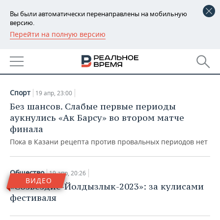
Вы были автоматически перенаправлены на мобильную
версию.
Перейти на полную версию
РЕГИОНЫ
АРХИВ СТАТЕЙ ЗА
БАШКОРТОСТАН
НОВОСТИ
19.04.2023
ТАТАРСТАН
АНАЛИТИКА
Спорт
19 апр, 23:00
УДМУРТИЯ
НОВОСТИ АНАЛИТИКИ
ЭКОНОМИКА
Без шансов. Слабые первые периоды
аукнулись «Ак Барсу» во втором матче
ДЕКЛАРАЦИИ О ДОХОДАХ
НОВОСТИ ЭКОНОМИКИ
ПРОМЫШЛЕННОСТЬ
финала
Пока в Казани рецепта против провальных периодов нет
КОРОЛИ ГОСЗАКАЗА ПФО
ФИНАНСЫ
НОВОСТИ
НЕДВИЖИМОСТЬ
ПРОМЫШЛЕННОСТИ
ВУЗЫ ТАТАРСТАНА
БАНКИ
НОВОСТИ НЕДВИЖИМОСТИ
АВТО
Общество
19 апр, 20:26
АГРОПРОМ
ВИДЕО
«Созвездие-Йолдызлык-2023»: за кулисами
КОМУ ПРИНАДЛЕЖАТ
БЮДЖЕТ
НОВОСТИ АВТО
БИЗНЕС
фестиваля
ТОРГОВЫЕ ЦЕНТРЫ
МАШИНОСТРОЕНИЕ
ТАТАРСТАНА
ИНВЕСТИЦИИ
НОВОСТИ БИЗНЕСА
ТЕХНОЛОГИИ