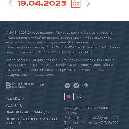
19.04.2023
© 2015 - 2026 Сетевое издание «Реальное время» Зарегистрировано
Федеральной службой по надзору в сфере связи, информационных
технологий и массовых коммуникаций (Роскомнадзор) –
регистрационный номер ЭЛ № ФС 77 - 79627 от 18 декабря 2020 г. (ранее
свидетельство Эл № ФС 77-59331 от 18 сентября 2014 г.)
Использование материалов Реального Времени разрешено только с
предварительного согласия правообладателей, упоминание сайта и
прямая гиперссылка обязательны при частичном или полном
воспроизведении материалов.
18+
RU
EN
РЕДАКЦИЯ
РЕКЛАМА
Учредитель ООО «Реальное
ПРАВОВАЯ ИНФОРМАЦИЯ
время»
Главный редактор Саушина А.А.
ПОЛИТИКА О ПЕРСОНАЛЬНЫХ
Телефон редакции: +7 (843) 222-
ДАННЫХ
90-80