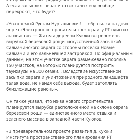
А если засыплют овраг и отток талых вод вообще
перекроют, что будет?
«Уважаемый Рустам Нургалиевич! — обратился на днях
через «Электронное правительство» к раису РТ один из
активистов. — Жители деревни Куюки встревожены
вырубкой березовой рощи, искусственной засыпкой
Салмачинского оврага со стороны поселка Новые
Салмачи и его дальнейшей застройкой. По официальным
данным, на этом участке оврага размежевано порядка
150 участков, на которых планируется построить
таунхаусы на 300 семей... Вследствие искусственной
засыпки оврага и уничтожения природного ландшафта
талая вода, не найдя себе выхода, будет затоплять
близлежащие районы».
Он также указал, что из-за нового строительства
планируется вырубка расположенной на склоне оврага
березовой рощи — единственного места отдыха и
зеленого массива в западной части Куюков.
«В предварительном проекте развития д. Куюки
Института пространственного планирования РТ