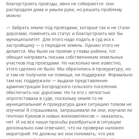
благоустроить проезды, явно не собираются: они
распродали дома и умыли руки, но решить проблему
можно:
— Забрать земли под проездами, которые так и не стали
дорогами, поменять их статус и благоустроить мог бы
муниципалитет. Для этого надо подать в суд иск к
застройщику — о передаче земель. Однако этого не
делается. Мы были на приеме у главы района, тот
обещал направить письма собственникам земельных
участков под проездами. Но насколько мне известно,
этого сделано не было. Мы обратились в прокуратуру, но
и там не получили ни помощи, ни поддержки. Формально
там нас поддержали — выдали представление
администрации Богородского сельского поселения
обеспечить нас дорогами. Но та его с легкостью
опротестовала в суде, поскольку земля-то не
муниципальная! А прокуратура даже ситуацию толком не
изучила! Я спрашивала, запрашивали ли они, изучали ли
генплан Куюков и новых жилкомплексов — оказалось,
нет. И на все наши просьбы разобраться в ситуации
досконально нам отвечают, что на проверки наложен
мораторий. Но должны же они понимать, что уже