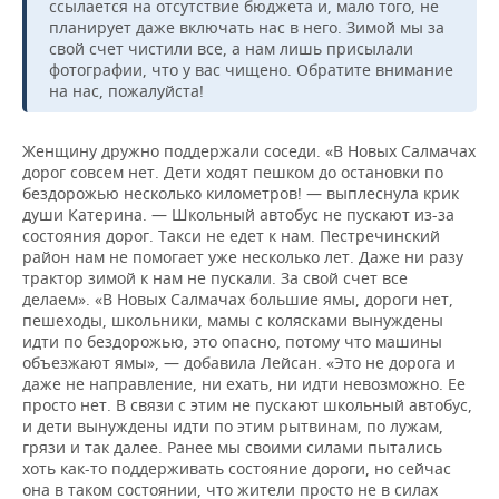
ссылается на отсутствие бюджета и, мало того, не
планирует даже включать нас в него. Зимой мы за
свой счет чистили все, а нам лишь присылали
фотографии, что у вас чищено. Обратите внимание
на нас, пожалуйста!
Женщину дружно поддержали соседи. «В Новых Салмачах
дорог совсем нет. Дети ходят пешком до остановки по
бездорожью несколько километров! — выплеснула крик
души Катерина. — Школьный автобус не пускают из-за
состояния дорог. Такси не едет к нам. Пестречинский
район нам не помогает уже несколько лет. Даже ни разу
трактор зимой к нам не пускали. За свой счет все
делаем». «В Новых Салмачах большие ямы, дороги нет,
пешеходы, школьники, мамы с колясками вынуждены
идти по бездорожью, это опасно, потому что машины
объезжают ямы», — добавила Лейсан. «Это не дорога и
даже не направление, ни ехать, ни идти невозможно. Ее
просто нет. В связи с этим не пускают школьный автобус,
и дети вынуждены идти по этим рытвинам, по лужам,
грязи и так далее. Ранее мы своими силами пытались
хоть как-то поддерживать состояние дороги, но сейчас
она в таком состоянии, что жители просто не в силах