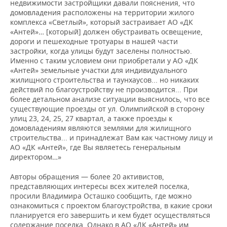
недвижимости застройщики давали пояснения, что
домовладения расположены на территории жилого
комплекса «Светлый», который застраивает АО «ДК
«Антей»… [который] должен обустраивать освещение,
дороги и пешеходные тротуары в нашей части
застройки, когда улицы будут заселены полностью.
Именно с таким условием они приобретали у АО «ДК
«Антей» земельные участки для индивидуального
жилищного строительства и таунхаусов... но никаких
действий по благоустройству не производится... При
более детальном анализе ситуации выяснилось, что все
существующие проезды от ул. Олимпийской в сторону
улиц 23, 24, 25, 27 квартал, а также проезды к
домовладениям являются землями для жилищного
строительства... и принадлежат Вам как частному лицу и
АО «ДК «Антей», где Вы являетесь генеральным
директором…»
Авторы обращения — более 20 активистов,
представляющих интересы всех жителей поселка,
просили Владимира Осташко сообщить, где можно
ознакомиться с проектом благоустройства, в какие сроки
планируется его завершить и кем будет осуществляться
содержание поселка. Однако в АО «ДК «Антей» им