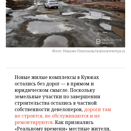
НЕФТЕХИМИЯ
РОЗНИЧНАЯ ТОРГОВЛЯ
НОВОСТИ ТЕХНОЛОГИЙ
МЕРОПРИЯТИЯ
НЕФТЬ
ТРАНСПОРТ
IT
НОВОСТИ МЕРОПРИЯТИЙ
СПОРТ
ОПК
УСЛУГИ
МЕДИА
ВЫЕЗДНАЯ РЕДАКЦИЯ
НОВОСТИ СПОРТА
ОБЩЕСТВО
ЭНЕРГЕТИКА
ТЕЛЕКОММУНИКАЦИИ
БИЗНЕС-БРАНЧИ
ФУТБОЛ
НОВОСТИ ОБЩЕСТВА
ФОТОГАЛЕРЕЯ
Фото: Максим Платонов/realnoevremya.ru
ONLINE-КОНФЕРЕНЦИИ
ХОККЕЙ
ВЛАСТЬ
СЮЖЕТЫ
Новые жилые комплексы в Куюках
ОТКРЫТАЯ ЛЕКЦИЯ
БАСКЕТБОЛ
ИНФРАСТРУКТУРА
СПРАВОЧНИК
остались без дорог — в прямом и
юридическом смысле. Поскольку
ВОЛЕЙБОЛ
ИСТОРИЯ
СПИСОК ПЕРСОН
ПОЛНАЯ ВЕРСИЯ
земельные участки по завершении
строительства остались в частной
КИБЕРСПОРТ
КУЛЬТУРА
СПИСОК КОМПАНИЙ
собственности девелоперов,
дороги там
не строятся, не обслуживаются и не
ФИГУРНОЕ КАТАНИЕ
МЕДИЦИНА
ремонтируются
. Как признались
«Реальному времени» местные жители,