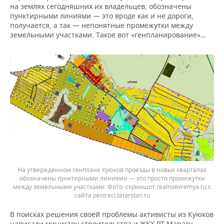
на землях сегодняшних их владельцев, обозначены
пунктирными линиями — это вроде как и не дороги,
получается, а так — непонятные промежутки между
земельными участками. Такое вот «генпланирование»…
На утвержденном генплане Куюков проезды в новых кварталах
обозначены пунктирными линиями — это просто промежутки
между земельными участками.
скриншот realnoevremya.ru с
сайта pestreci.tatarstan.ru
В поисках решения своей проблемы активисты из Куюков
написали министру строительства и ЖКХ РТ Марату