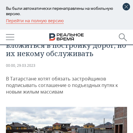
Вы были автоматически перенаправлены на мобильную
версию.
Перейти на полную версию
РЕГИОНЫ
НЕДВИЖИМОСТЬ
Жители Куюков готовы
БАШКОРТОСТАН
НОВОСТИ
вложиться в постройку дорог, но
ТАТАРСТАН
АНАЛИТИКА
их некому обслуживать
УДМУРТИЯ
НОВОСТИ АНАЛИТИКИ
ЭКОНОМИКА
00:00, 29.03.2023
ДЕКЛАРАЦИИ О ДОХОДАХ
НОВОСТИ ЭКОНОМИКИ
ПРОМЫШЛЕННОСТЬ
В Татарстане хотят обязать застройщиков
подписывать соглашение о подъездных путях к
КОРОЛИ ГОСЗАКАЗА ПФО
ФИНАНСЫ
НОВОСТИ
НЕДВИЖИМОСТЬ
новым жилым массивам
ПРОМЫШЛЕННОСТИ
ВУЗЫ ТАТАРСТАНА
БАНКИ
НОВОСТИ НЕДВИЖИМОСТИ
АВТО
АГРОПРОМ
КОМУ ПРИНАДЛЕЖАТ
БЮДЖЕТ
НОВОСТИ АВТО
БИЗНЕС
ТОРГОВЫЕ ЦЕНТРЫ
МАШИНОСТРОЕНИЕ
ТАТАРСТАНА
ИНВЕСТИЦИИ
НОВОСТИ БИЗНЕСА
ТЕХНОЛОГИИ