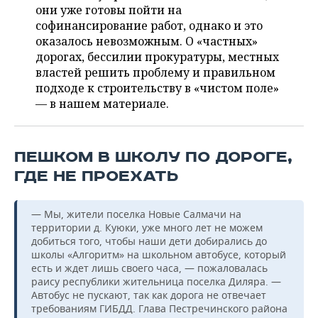
ВОДНЫЕ ВИДЫ СПОРТА
ОБРАЗОВАНИЕ
они уже готовы пойти на
софинансирование работ, однако и это
ХОККЕЙ С МЯЧОМ
ПРОИСШЕСТВИЯ
оказалось невозможным. О «частных»
дорогах, бессилии прокуратуры, местных
властей решить проблему и правильном
подходе к строительству в «чистом поле»
— в нашем материале.
ПЕШКОМ В ШКОЛУ ПО ДОРОГЕ,
ГДЕ НЕ ПРОЕХАТЬ
— Мы, жители поселка Новые Салмачи на
территории д. Куюки, уже много лет не можем
добиться того, чтобы наши дети добирались до
школы «Алгоритм» на школьном автобусе, который
есть и ждет лишь своего часа, — пожаловалась
раису республики жительница поселка Диляра. —
Автобус не пускают, так как дорога не отвечает
требованиям ГИБДД. Глава Пестречинского района