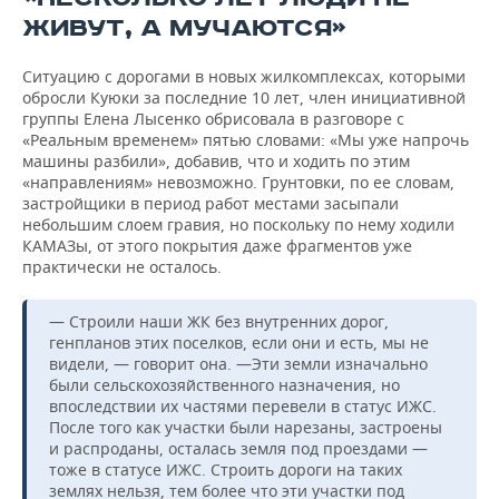
ЖИВУТ, А МУЧАЮТСЯ»
Ситуацию с дорогами в новых жилкомплексах, которыми
обросли Куюки за последние 10 лет, член инициативной
группы Елена Лысенко обрисовала в разговоре с
«Реальным временем» пятью словами: «Мы уже напрочь
машины разбили», добавив, что и ходить по этим
«направлениям» невозможно. Грунтовки, по ее словам,
застройщики в период работ местами засыпали
небольшим слоем гравия, но поскольку по нему ходили
КАМАЗы, от этого покрытия даже фрагментов уже
практически не осталось.
— Строили наши ЖК без внутренних дорог,
генпланов этих поселков, если они и есть, мы не
видели, — говорит она. —Эти земли изначально
были сельскохозяйственного назначения, но
впоследствии их частями перевели в статус ИЖС.
После того как участки были нарезаны, застроены
и распроданы, осталась земля под проездами —
тоже в статусе ИЖС. Строить дороги на таких
землях нельзя, тем более что эти участки под