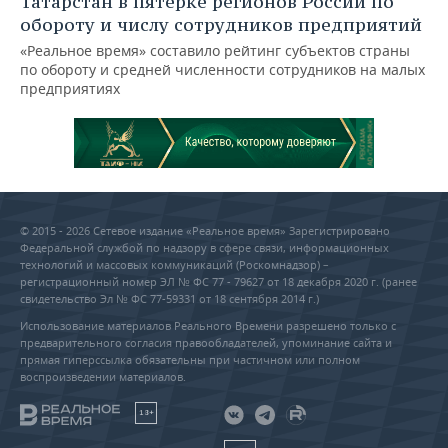
Татарстан в пятерке регионов России по
обороту и числу сотрудников предприятий
«Реальное время» составило рейтинг субъектов страны
по обороту и средней численности сотрудников на малых
предприятиях
© 2015 - 2026 Сетевое издание «Реальное время» Зарегистрировано
Федеральной службой по надзору в сфере связи, информационных
технологий и массовых коммуникаций (Роскомнадзор) –
регистрационный номер ЭЛ № ФС 77 - 79627 от 18 декабря 2020 г. (ранее
свидетельство Эл № ФС 77-59331 от 18 сентября 2014 г.)
Использование материалов Реального Времени разрешено только с
предварительного согласия правообладателей, упоминание сайта и
прямая гиперссылка обязательны при частичном или полном
воспроизведении материалов.
18+