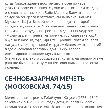
когда Апаков здание восстановил после пожара
(архитектором был Павел Жуковский). После им владела
его единственная дочь Биби-Марьям-Бану, вышедшая
замуж за генерала в отставке, сына имама Шамиля
Мухамад-Шафи. Второй владелец — купец второй
гильдии Мухаметзян Ибнаминович Галеев, отец имама
Галимзяна Баруди, построившего для сына медресе
«Мухаммадия». Галеев, напомним, торговал азиатской
обувью в Казани, Уфе, Ирбите, Троицке, потом занялся
мануфактурой, пушниной и другим бизнесом, взял детей
в долю, основав торговый дом. Также Галеев
инициировал создание Мусульманского
благотворительного сообщества. Кстати, на первом этаже
раньше был навес с чугунными колоннами — торговая
галерея.
СЕННОБАЗАРНАЯ МЕЧЕТЬ
(МОСКОВСКАЯ, 74/15)
Мечеть начал строить Губайдулла Юнусов (1776—1842),
закончили в 1845—1849 годах дети, Ибрагим и Исхак.
Строил архитектор Петергофского дворцового правления