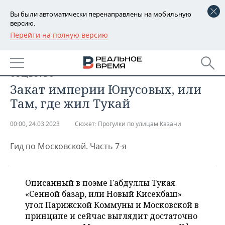
Вы были автоматически перенаправлены на мобильную
версию.
Перейти на полную версию
РЕГИОНЫ
БАШКОРТОСТАН
НОВОСТИ
ОБЩЕСТВО
ТАТАРСТАН
АНАЛИТИКА
Закат империи Юнусовых, или
Там, где жил Тукай
УДМУРТИЯ
НОВОСТИ АНАЛИТИКИ
ЭКОНОМИКА
00:00, 24.03.2023
Сюжет:
Прогулки по улицам Казани
ДЕКЛАРАЦИИ О ДОХОДАХ
НОВОСТИ ЭКОНОМИКИ
ПРОМЫШЛЕННОСТЬ
Гид по Московской. Часть 7-я
КОРОЛИ ГОСЗАКАЗА ПФО
ФИНАНСЫ
НОВОСТИ
НЕДВИЖИМОСТЬ
ПРОМЫШЛЕННОСТИ
ВУЗЫ ТАТАРСТАНА
БАНКИ
НОВОСТИ НЕДВИЖИМОСТИ
АВТО
АГРОПРОМ
Описанный в поэме Габдуллы Тукая
«Сенной базар, или Новый Кисекбаш»
КОМУ ПРИНАДЛЕЖАТ
БЮДЖЕТ
НОВОСТИ АВТО
БИЗНЕС
угол Парижской Коммуны и Московской в
ТОРГОВЫЕ ЦЕНТРЫ
МАШИНОСТРОЕНИЕ
ТАТАРСТАНА
принципе и сейчас выглядит достаточно
ИНВЕСТИЦИИ
НОВОСТИ БИЗНЕСА
ТЕХНОЛОГИИ