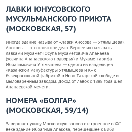
ЛАВКИ ЮНУСОВСКОГО
МУСУЛЬМАНСКОГО ПРИЮТА
(МОСКОВСКАЯ, 57)
Иногда здание называют «Лавки Аносова — Утямышева».
Аносовы — это понятное дело. Вернее их называть
лавками Мухамет-Юсупа Мухаметовича Апанаева
(хозяина Апанаевского подворья) и Мухаметгарифа
Ибрагимовича Утямышева — одного из владельцев
«Казанской мануфактуры Утямышева и К» с
бязекрасильной фабрикой в Ново-Татарской слободе и
мыловаренным заводом. Доход от лавок с 1888 года шел
Апанаевской мечети.
НОМЕРА «БОЛГАР»
(МОСКОВСКАЯ, 59/14)
Завершает улицу Московскую заново отстроенное в XXI
веке здание Ибрагима Апакова, перешедшее к Биби-