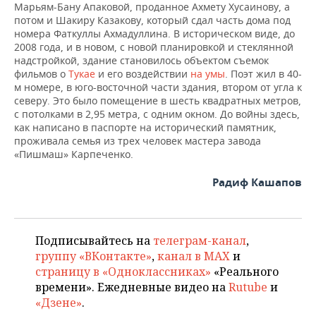
Марьям-Бану Апаковой, проданное Ахмету Хусаинову, а
потом и Шакиру Казакову, который сдал часть дома под
номера Фаткуллы Ахмадуллина. В историческом виде, до
2008 года, и в новом, с новой планировкой и стеклянной
надстройкой, здание становилось объектом съемок
фильмов о
Тукае
и его воздействии
н
а умы
. Поэт жил в 40-
м номере, в юго-восточной части здания, втором от угла к
северу. Это было помещение в шесть квадратных метров,
с потолками в 2,95 метра, с одним окном. До войны здесь,
как написано в паспорте на исторический памятник,
проживала семья из трех человек мастера завода
«Пишмаш» Карпеченко.
Радиф Кашапов
Подписывайтесь на
телеграм-канал
,
группу «ВКонтакте»
,
канал в MAX
и
страницу в «Одноклассниках»
«Реального
времени». Ежедневные видео на
Rutube
и
«Дзене»
.