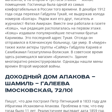
ВОДНЫЕ ВИДЫ СПОРТА
ОБРАЗОВАНИЕ
помещения. Гостиница была одной из самых
комфортабельных в России того времени. В декабре 1912
ХОККЕЙ С МЯЧОМ
ПРОИСШЕСТВИЯ
года сюда переехал Габдулла Тукай, не выдержав холода
номеров «Болгар». Рядом жил его друг, писатель и
журналист Фатих Амирхан. Вместе они работали в газете
«Кояш», чья редакция располагалась на первом этаже.
«Кояш» издавали популярнейшие печатники братья
Каримовы. Это последний адрес Тукая. Отсюда он
отправился в Клячкинскую больницу, где умер. В «Амуре»
также жили актеры труппы «Сайяр» Габдулла Кариев и
Сахибжамал Гиззатуллина-Волжская. В советское время
здесь размещался магазин «Букинист». Здание
многократно реконструировали. Однажды нашли мины
времен Второй мировой войны.
ДОХОДНЫЙ ДОМ АПАКОВА —
ШАМИЛЬ — ГАЛЕЕВА
(МОСКОВСКАЯ, 72/10)
Пишут, что дом построил Петр Пятницкий в 1833 году для
Ибрагима Исхаковича Апакова. Проблема в том, что ему
тогда было 11 лет. Реалистичнее выглядит дата 1859 год,