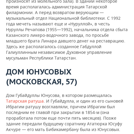
произносят из молельного зала). В здании некоторое
время располагалась администрация Татарской
филармонии. А перед возвратом верующим —
музыкальный отдел Национальной библиотеки. С 1992
года мечеть называют еще и «Нуруллой», в честь
Нуруллы Речапова (1955—1992), начальника отдела сбыта
Казанского ликеро-водочного завода, по просьбе
младшего брата Линара давшего денег на реставрацию.
Здесь же располагалось созданное Габдуллой
Галиуллинным независимое Духовное управление
мусульман Республики Татарстан.
ДОМ ЮНУСОВЫХ
(МОСКОВСКАЯ, 57)
Дом Губайдуллы Юнусова, в котором размещалась
Татарская ратуша
. И Губайдулла, и один из его сыновей
Ибрагим ратушу возглавляли, причем Ибрагим был
последним ее главой при закрытии в 1854-м (она
проработала потом еще почти пять месяцев). Позже
здание передали будущему соратнику Ататюрка Юсуфу
Акчуре — его мать Бибикамербану была из Юнусовых.