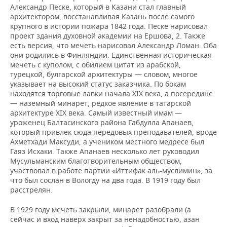
Александр Песке, который в Казани стал главный
архитектором, восстанавливая Казань после самого
крупного в истории пожара 1842 года. Песке нарисовал
проект здания духовной академии на Ершова, 2. Также
есть версия, что мечеть нарисовал Александр Ломан. Оба
они родились в Финляндии. Единственная историческая
мечеть с куполом, с обилием цитат из арабской,
турецкой, булгарской архитектуры — словом, многое
указывает на высокий статус заказчика. По бокам
находятся торговые лавки начала XIX века, а посередине
— наземный минарет, редкое явление в татарской
архитектуре XIX века. Самый известный имам —
уроженец Балтасинского района Габдулла Апанаев,
который привлек сюда передовых преподавателей, вроде
Ахметхади Максуди, а учеником местного медресе был
Гаяз Исхаки. Также Апанаев несколько лет руководил
Мусульманским благотворительным обществом,
участвовал в работе партии «Иттифак аль-муслимин», за
что был сослан в Вологду на два года. В 1919 году был
расстрелян.
В 1929 году мечеть закрыли, минарет разобрали (а
сейчас и вход наверх закрыт за ненадобностью, азан