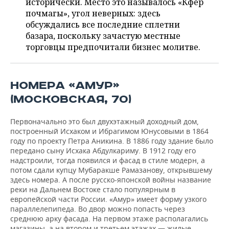
исторически. Место это называлось «Көфер
НЕФТЕХИМИЯ
почмагы», угол неверных: здесь
РОЗНИЧНАЯ ТОРГОВЛЯ
НОВОСТИ ТЕХНОЛОГИЙ
МЕРОПРИЯТИЯ
обсуждались все последние сплетни
НЕФТЬ
базара, поскольку зачастую местные
ТРАНСПОРТ
IT
НОВОСТИ МЕРОПРИЯТИЙ
СПОРТ
торговцы предпочитали бизнес молитве.
ОПК
УСЛУГИ
МЕДИА
ВЫЕЗДНАЯ РЕДАКЦИЯ
НОВОСТИ СПОРТА
ОБЩЕСТВО
ЭНЕРГЕТИКА
НОМЕРА «АМУР»
ТЕЛЕКОММУНИКАЦИИ
БИЗНЕС-БРАНЧИ
ФУТБОЛ
НОВОСТИ ОБЩЕСТВА
ФОТОГАЛЕРЕЯ
(МОСКОВСКАЯ, 70)
ONLINE-КОНФЕРЕНЦИИ
ХОККЕЙ
ВЛАСТЬ
СЮЖЕТЫ
Первоначально это был двухэтажный доходный дом,
построенный Исхаком и Ибрагимом Юнусовыми в 1864
ОТКРЫТАЯ ЛЕКЦИЯ
БАСКЕТБОЛ
ИНФРАСТРУКТУРА
СПРАВОЧНИК
году по проекту Петра Аникина. В 1886 году здание было
передано сыну Исхака Абдулкариму. В 1912 году его
ВОЛЕЙБОЛ
ИСТОРИЯ
СПИСОК ПЕРСОН
ПОЛНАЯ ВЕРСИЯ
надстроили, тогда появился и фасад в стиле модерн, а
потом сдали купцу Мубаракше Рамазанову, открывшему
здесь номера. А после русско-японской войны название
КИБЕРСПОРТ
КУЛЬТУРА
СПИСОК КОМПАНИЙ
реки на Дальнем Востоке стало популярным в
европейской части России. «Амур» имеет форму узкого
ФИГУРНОЕ КАТАНИЕ
МЕДИЦИНА
параллелепипеда. Во двор можно попасть через
среднюю арку фасада. На первом этаже располагались
магазины, а на втором и третьем этажах — жилые