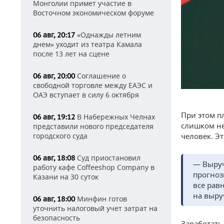
Монголии примет участие в
Восточном экономическом форуме
«Однажды летним
06 авг, 20:17
днем» уходит из театра Камала
после 13 лет на сцене
Соглашение о
06 авг, 20:00
свободной торговле между ЕАЭС и
ОАЭ вступает в силу 6 октября
При этом п
В Набережных Челнах
06 авг, 19:12
слишком не
представили нового председателя
городского суда
человек. Э
Суд приостановил
06 авг, 18:08
— Выруч
работу кафе Coffeeshop Company в
прогноз
Казани на 30 суток
все равн
на выру
Минфин готов
06 авг, 18:00
уточнить налоговый учет затрат на
безопасность
Заработать