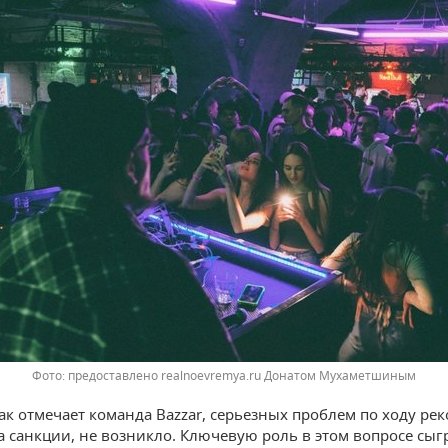
предоставлено realnoevremya.ru Донатом Мухаметшиным
как отмечает команда Bazzar, серьезных проблем по ходу ре
а санкции, не возникло. Ключевую роль в этом вопросе сыг