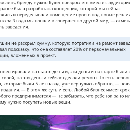
рослеть, бренду нужно будет повзрослеть вместе с аудитори
заранее была разработана концепция, которой мы сейчас
лись и переделывали помещение просто под новые реали
что за 3 года мы попали в совершенно другой мир, — отмет
ль заведения.
шин не раскрыл сумму, которую потратили на ремонт заве
дал подсказку, что она составляет 20% от первоначальных
ций, вложенных в проект.
вестировали на старте деньги, эти деньги на старте были 
и своей, на эти деньги сейчас сделали ремонт. То есть перв
, которые были 5 лет назад, уже вернулись обратно, — под
издания. — В этом же суть и есть. Любой бизнес имеет срок
юбого предпринимателя — не забывать, что ребенок рано и
 ему нужно покупать новые вещи.