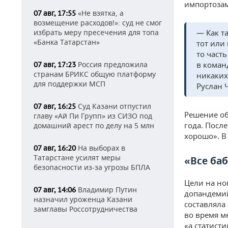
импортозам
«Не взятка, а
07 авг, 17:55
возмещение расходов!»: суд не смог
избрать меру пресечения для топа
— Как т
«Банка Татарстан»
тот или
то част
Россия предложила
в коман
07 авг, 17:23
странам БРИКС общую платформу
никаких
для поддержки МСП
Руслан 
Суд Казани отпустил
07 авг, 16:25
Решение об
главу «Ай Пи Групп» из СИЗО под
года. Посл
домашний арест по делу на 5 млн
хорошо». В 
На выборах в
07 авг, 16:20
Татарстане усилят меры
«Все ба
безопасности из-за угрозы БПЛА
Цели на но
Владимир Путин
07 авг, 14:06
допандемий
назначил уроженца Казани
составляла
замглавы Россотрудничества
во время м
«а статисти