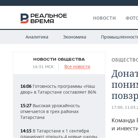
НОВОСТИ
ФОТО
Аналитика
Экономика
Промышленност
НОВОСТИ ОБЩЕСТВА
ОБЩЕСТВ
Все новости
16:31 МСК
Дона
поним
Готовность программы «Наш
16:06
двор» в Татарстане составляет 86%
повзр
Высокая урожайность
15:27
17:00, 11.03
отмечается в трех районах
Татарстана
Команда 
и инвест
В Татарстане к 1 сентября
14:15
планируют открыть 4 новые школы