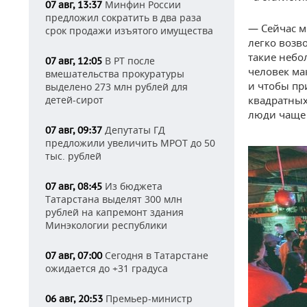
Минфин России
07 авг, 13:37
предложил сократить в два раза
— Сейчас м
срок продажи изъятого имущества
легко возв
такие небо
В РТ после
07 авг, 12:05
человек ма
вмешательства прокуратуры
и чтобы при
выделено 273 млн рублей для
детей-сирот
квадратных
люди чаще 
Депутаты ГД
07 авг, 09:37
предложили увеличить МРОТ до 50
тыс. рублей
Из бюджета
07 авг, 08:45
Татарстана выделят 300 млн
рублей на капремонт здания
Минэкологии республики
Сегодня в Татарстане
07 авг, 07:00
ожидается до +31 градуса
Премьер-министр
06 авг, 20:53