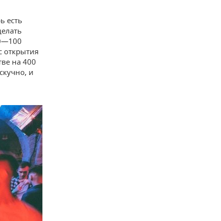
ь есть
делать
50—100
с открытия
тве на 400
скучно, и