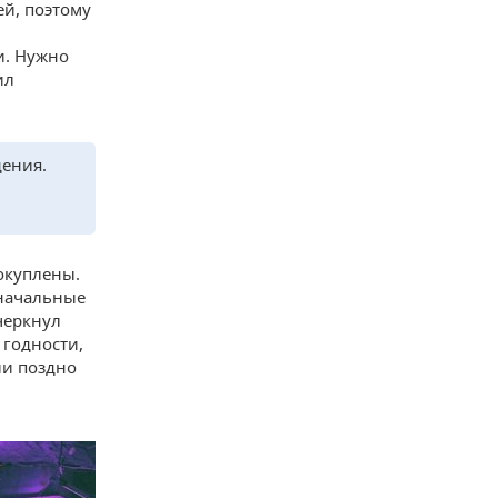
ей, поэтому
и. Нужно
ил
дения.
окуплены.
оначальные
черкнул
 годности,
ли поздно