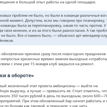
ещение и большой опыт работы на одной площадке.
аковых проблем не было, но были в команде различные взг
 иной момент. Допустим, если мы говорим про планировку, т
ь команды была за перепланировку, какая-то часть против. У
де свое мнение, и из-за этого были разногласия. А так проб
 не было. Все сглажено было, — объяснил арт-менеджер кл
Чячяков.
 обновлении приняли сразу после новогодних праздников
е непростых кризисных времен зимние выходные «отработа
связи с этим уже 15 января клуб закрылся на ремонт.
бки в обороте»
вый жизненный этап проекта амбициозны — выйти на
ную выручку, а лучше — превысить ее. Стоит отметить, что
 около 350 тысяч рублей в день по выходным, около 600—7
ероприятий. При этом обновленный бар начнет работать и 
ки по будням как таковой, в принципе, у нас нет».