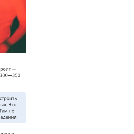
троит —
о 300—350
строить
ых. Это
 Там не
ведения.
 конца