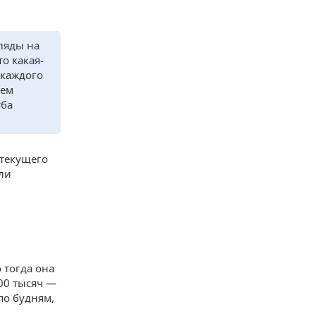
ляды на
о какая-
 каждого
лем
уба
 текущего
ли
 тогда она
00 тысяч —
по будням,