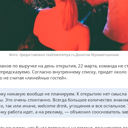
предоставлено realnoevremya.ru Донатом Мухаметшиным
ланов по выручке на день открытия, 22 марта, команда не с
предсказуемо. Согласно внутреннему списку, придет окол
то не считая «линейных гостей».
ку никакую вообще не планируем. К открытию нет смысла 
ы. Это очень спонтанно. Всегда большое количество знаком
о, так или иначе, welcome drink, угощения и все остальное.
чку работа идет, а на рекламу, — объяснил сооснователь за
 ту же сумму, что была потрачена на ремонт, планируется до