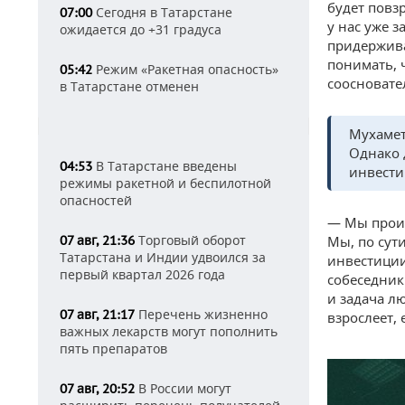
будет повз
Сегодня в Татарстане
07:00
у нас уже 
ожидается до +31 градуса
придержива
понимать, 
Режим «Ракетная опасность»
05:42
соосновате
в Татарстане отменен
Мухамет
Однако 
В Татарстане введены
04:53
инвести
режимы ракетной и беспилотной
опасностей
— Мы проин
Торговый оборот
07 авг, 21:36
Мы, по сут
Татарстана и Индии удвоился за
инвестиции
первый квартал 2026 года
собеседник 
и задача л
Перечень жизненно
07 авг, 21:17
взрослеет,
важных лекарств могут пополнить
пять препаратов
В России могут
07 авг, 20:52