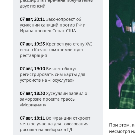
расширить перечень получателей
двух пенсий
Законопроект об
07 авг, 20:11
усилении санкций против РФ и
Ирана прошел Сенат США
Крепостную стену XVI
07 авг, 19:55
века в Казанском кремле ждет
реставрация
Бизнес обяжут
07 авг, 19:10
регистрировать сим-карты для
устройств на «Госуслугах»
Хуснуллин заявил о
07 авг, 18:30
заморозке проекта трассы
«Меридиан»
Во Франции откроют
07 авг, 18:11
четыре участка для голосования
При этом, 
россиян на выборах в ГД
несмотря н