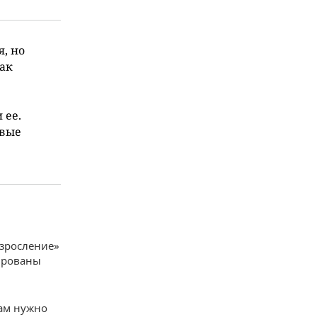
, но
ак
 ее.
овые
взросление»
ированы
нам нужно