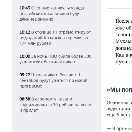
Осенние каникулы у ряда
10:43
российских школьников будут
длиннее зимних
После 
уже об
В столице РТ отремонтируют
10:12
сообщи
ряд зданий Казанского кремля за
Мухам
174 млн рублей
допанд
Как в 
За ночь ПВО сбила более 300
10:00
пути —
украинских беспилотников
Школьники в России с 1
09:22
сентября будут учиться по новой
программе
«Мы поп
В аэропорту Казани
08:38
Основная п
задерживаются 30 рейсов на вылет
аудитории 
и прилет
еще 5 лет н
— В принци