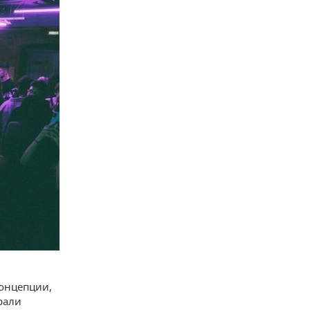
концепции,
рали