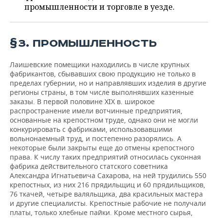
ВОДНЫЕ ВИДЫ СПОРТА
ОБРАЗОВАНИЕ
промышленности и торговле в уезде.
ХОККЕЙ С МЯЧОМ
ПРОИСШЕСТВИЯ
§3. ПРОМЫШЛЕННОСТЬ
Лаишевские помещики находились в числе крупных
фабрикантов, сбывавших свою продукцию не только в
пределах губернии, но и направлявших изделия в другие
регионы страны, в том числе выполнявших казенные
заказы. В первой половине XIX в. широкое
распространение имели вотчинные предприятия,
основанные на крепостном труде, однако они не могли
конкурировать с фабриками, использовавшими
вольнонаемный труд, и постепенно разорялись. А
некоторые были закрыты еще до отмены крепостного
права. К числу таких предприятий относилась суконная
фабрика действительного статского советника
Александра Игнатьевича Сахарова, на ней трудились 550
крепостных, из них 216 прядильщиц и 60 прядильщиков,
76 ткачей, четыре валяльщика, два красильных мастера
и другие специалисты. Крепостные рабочие не получали
платы, только хлебные пайки. Кроме местного сырья,