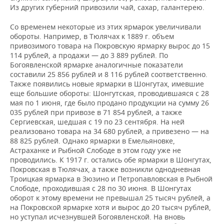
Из других губерний привозили чай, сахар, галантерею.
Со временем некоторые из этих ярмарок увеличивали
обороты. Например, в Тюлячах к 1889 г. объем
привозимого товара на Покровскую ярмарку вырос до 15
114 рублей, а продажи — до 3 889 рублей. По
Богоявленской ярмарке аналогичные показатели
составили 25 856 рублей и 8 116 рублей соответственно.
Также появились новые ярмарки в Шонгутах, имевшие
еще большие обороты: Шонгутская, проводившаяся с 28
мая по 1 июня, где было продано продукции на сумму 26
035 рублей при привозе в 71 854 рублей, а также
Сергиевская, шедшая с 19 по 23 сентября. На ней
реализовано товара на 34 680 рублей, а привезено — на
88 825 рублей. Однако ярмарки в Емельяновке,
Астраханке и Рыбной Слободе в этом году уже не
проводились. К 1917 г. остались обе ярмарки в Шонгутах,
Покровская в Тюлячах, а также возникли однодневная
Троицкая ярмарка в Зюзино и Петропавловская в Рыбной
Слободе, проходившая с 28 по 30 июня. В Шонгутах
оборот к этому времени не превышал 25 тысяч рублей, а
на Покровской ярмарке хотя и вырос до 20 тысяч рублей,
но уступал исчезнувшей Богоявленской. На вновь