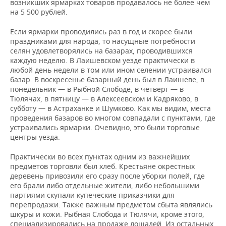
возникших ярмарках товаров продавалось не более чем
на 5 500 рублей.
Если ярмарки проводились раз в год и скорее были
праздниками для народа, то насущные потребности
селян удовлетворялись на базарах, проводившихся
каждую неделю. В Лаишевском уезде практически в
любой день недели в том или ином селении устраивался
базар. В воскресенье базарный день был в Лаишеве, в
понедельник — в Рыбной Слободе, в четверг — в
Тюлячах, в пятницу — в Алексеевском и Кадряково, в
субботу — в Астраханке и Шумково. Как мы видим, места
проведения базаров во многом совпадали с пунктами, где
устраивались ярмарки. Очевидно, это были торговые
центры уезда.
Практически во всех пунктах одним из важнейших
предметов торговли был хлеб. Крестьяне окрестных
деревень привозили его сразу после уборки полей, где
его брали либо отдельные жители, либо небольшими
партиями скупали купеческие приказчики для
перепродажи. Также важным предметом сбыта являлись
шкуры и кожи. Рыбная Слобода и Тюлячи, кроме этого,
специализировались на продаже лошадей. Из остальных