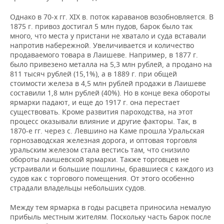
Однако в 70-х гг. XIX в. поток караванов возобновляется. В
1875 г. привоз достигал 5 млн пудов, барок было так
много, что места у пристани не хватало и суда вставали
напротив набережной. Увеличивается и количество
продаваемого товара в Лаишеве. Например, в 1877 г.
было привезено металла на 5,3 млн рублей, а продано на
811 тысяч рублей (15,1%), а в 1889 г. при общей
стоимости железа в 4,5 млн рублей продажи в Лаишеве
составили 1,8 млн рублей (40%). Но в конце века обороты
ярмарки падают, и еще до 1917 г. она перестает
существовать. Кроме развития пароходства, на этот
процесс оказывали влияние и другие факторы. Так, в
1870-е гг. через с. Левшино на Каме прошла Уральская
горнозаводская железная дорога, и оптовая торговля
уральским железом стала вестись там, что снизило
обороты лаишевской ярмарки. Также торговцев не
устраивали и большие пошлины, бравшиеся с каждого из
судов как с торгового помещения. От этого особенно
страдали владельцы небольших судов.
Между тем ярмарка в годы расцвета приносила немалую
прибыль местным жителям. Поскольку часть барок после