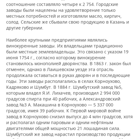
соотношение составляло четыре к 2 754. Городские
заводы были нацелены на удовлетворение только
местных потребностей и изготовляли масло, кирпич,
солод. Сельские же сбывали свою продукцию в Казань и
другие губернии.
Наиболее крупными предприятиями являлись
винокуренные заводы. Их владельцами традиционно
были местные землевладельцы. Это связано с указом 19
июня 1754 г., согласно которому винокурение
становилось монополией дворянства. В 1863 г. закон был
отменен, однако в Лаишевском уезде эта отрасль
продолжала оставаться в руках дворян и в последующие
годы. Эти заводы располагались в селах Корноухово,
Кадряково и Шумбут. В 1884 г. Шумбутский завод №5,
которым владел Я.И. Лихачев, производил 2 994 000
градусов спирта при 40 рабочих, а Александровский
завод №3 А. Макашина в Корноухово — 5 337 000
градусов, имея 39 рабочих. К Первой мировой войне
завод в Корноухово снизил выпуск до 4 млн градусов, хотя
и располагал одним паровым и одним нефтяным
двигателями общей мощностью 21 лошадиная сила.
Шумбутский же завод нарастил производство продукции