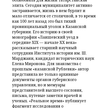
облюбовала для жизни татарстанская
НЕФТЕХИМИЯ
элита. Сегодня муниципалитет активно
РОЗНИЧНАЯ ТОРГОВЛЯ
НОВОСТИ ТЕХНОЛОГИЙ
МЕРОПРИЯТИЯ
застраивается, жизнь в нем бурлит и
НЕФТЬ
мало отличается от столичной, в то время
ТРАНСПОРТ
IT
НОВОСТИ МЕРОПРИЯТИЙ
СПОРТ
как 100 лет назад это был тихий
ОПК
провинциальный уголок в Казанской
УСЛУГИ
МЕДИА
ВЫЕЗДНАЯ РЕДАКЦИЯ
НОВОСТИ СПОРТА
ОБЩЕСТВО
губернии. Его историю в своей
ЭНЕРГЕТИКА
монографии «Лаишевский уезд в
ТЕЛЕКОММУНИКАЦИИ
БИЗНЕС-БРАНЧИ
ФУТБОЛ
НОВОСТИ ОБЩЕСТВА
середине XIX — начале XX века»
ФОТОГАЛЕРЕЯ
рассказывает старший научный
сотрудник Института истории им. Ш.
ONLINE-КОНФЕРЕНЦИИ
ХОККЕЙ
ВЛАСТЬ
СЮЖЕТЫ
Марджани, кандидат исторических наук
Елена Миронова. Для знакомства с
ОТКРЫТАЯ ЛЕКЦИЯ
БАСКЕТБОЛ
ИНФРАСТРУКТУРА
СПРАВОЧНИК
прошлым «казанской Рублевки» автор
представила не только архивные
ВОЛЕЙБОЛ
ИСТОРИЯ
СПИСОК ПЕРСОН
ПОЛНАЯ ВЕРСИЯ
документы органов губернского
управления, но и мемуары
КИБЕРСПОРТ
КУЛЬТУРА
СПИСОК КОМПАНИЙ
представителей высшего сословия,
письма, путевые заметки врачей и
ФИГУРНОЕ КАТАНИЕ
МЕДИЦИНА
ученых. «Реальное время» публикует
фрагмент исследования о