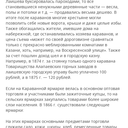
Лаишева буксировалась пароходами, то все
становившиеся ненужными деревянные части — весла,
полы и потолки и т.д. — продавались весьма дешево. В
итоге после караванов многие крестьяне могли
позволить себе новые ворота, крыши и даже целые избы.
Также обогащались жители, имевшие дома на
набережной, где останавливались хозяева караванов, и
цена съема «может по своей дороговизне сравняться
только с прекрасно меблированными комнатами в
Казани, хоть, например, на Воскресенской улице». Также
за счет пошлин доход шел и в городскую казну.
Например, в 1874 г. за стоянку только одного каравана
Товарищества Алапаевских горных заводов в
лаишевскую городскую управу было уплачено 100
рублей, а в 1875 г. — 120 рублей.
Если на Караванной ярмарке велась в основном оптовая
торговля и участниками были зажиточные купцы, то на
сельских ярмарках закупались товарами более широкие
слои населения. В 1866 г. существовали следующие
ярмарки:
На этих ярмарках основными предметами торговли
служили сало, кожи, шкуры, хлеб, ремесленные товары.