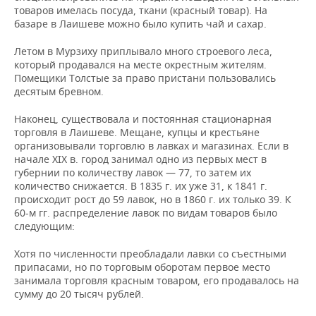
товаров имелась посуда, ткани (красный товар). На
базаре в Лаишеве можно было купить чай и сахар.
Летом в Мурзиху приплывало много строевого леса,
который продавался на месте окрестным жителям.
Помещики Толстые за право пристани пользовались
десятым бревном.
Наконец, существовала и постоянная стационарная
торговля в Лаишеве. Мещане, купцы и крестьяне
организовывали торговлю в лавках и магазинах. Если в
начале XIX в. город занимал одно из первых мест в
губернии по количеству лавок — 77, то затем их
количество снижается. В 1835 г. их уже 31, к 1841 г.
происходит рост до 59 лавок, но в 1860 г. их только 39. К
60-м гг. распределение лавок по видам товаров было
следующим:
Хотя по численности преобладали лавки со съестными
припасами, но по торговым оборотам первое место
занимала торговля красным товаром, его продавалось на
сумму до 20 тысяч рублей.