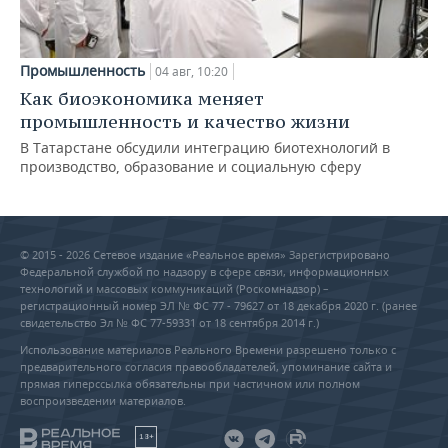
Промышленность
04 авг, 10:20
Как биоэкономика меняет
промышленность и качество жизни
В Татарстане обсудили интеграцию биотехнологий в
производство, образование и социальную сферу
© 2015 - 2026 Сетевое издание «Реальное время» Зарегистрировано
Федеральной службой по надзору в сфере связи, информационных
технологий и массовых коммуникаций (Роскомнадзор) –
регистрационный номер ЭЛ № ФС 77 - 79627 от 18 декабря 2020 г. (ранее
свидетельство Эл № ФС 77-59331 от 18 сентября 2014 г.)
Использование материалов Реального Времени разрешено только с
предварительного согласия правообладателей, упоминание сайта и
прямая гиперссылка обязательны при частичном или полном
воспроизведении материалов.
18+