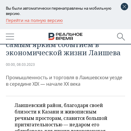
Вы были автоматически перенаправлены на мобильную
версию.
Перейти на полную версию
РЕГИОНЫ
ОБЩЕСТВО
Караванная ярмарка была
БАШКОРТОСТАН
НОВОСТИ
самым ярким событием в
ТАТАРСТАН
АНАЛИТИКА
экономической жизни Лаишева
УДМУРТИЯ
НОВОСТИ АНАЛИТИКИ
ЭКОНОМИКА
00:00, 08.03.2023
ДЕКЛАРАЦИИ О ДОХОДАХ
НОВОСТИ ЭКОНОМИКИ
ПРОМЫШЛЕННОСТЬ
Промышленность и торговля в Лаишевском уезде
в середине XIX — начале XX века
КОРОЛИ ГОСЗАКАЗА ПФО
ФИНАНСЫ
НОВОСТИ
НЕДВИЖИМОСТЬ
ПРОМЫШЛЕННОСТИ
ВУЗЫ ТАТАРСТАНА
БАНКИ
НОВОСТИ НЕДВИЖИМОСТИ
АВТО
Лаишевский район, благодаря своей
АГРОПРОМ
близости к Казани и живописным
КОМУ ПРИНАДЛЕЖАТ
БЮДЖЕТ
НОВОСТИ АВТО
БИЗНЕС
речным просторам, славится большой
ТОРГОВЫЕ ЦЕНТРЫ
МАШИНОСТРОЕНИЕ
ТАТАРСТАНА
притягательностью — недаром его
ИНВЕСТИЦИИ
НОВОСТИ БИЗНЕСА
ТЕХНОЛОГИИ