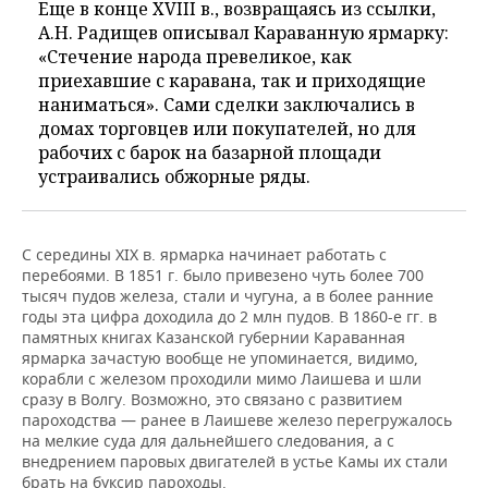
Еще в конце XVIII в., возвращаясь из ссылки,
А.Н. Радищев описывал Караванную ярмарку:
«Стечение народа превеликое, как
приехавшие с каравана, так и приходящие
наниматься». Сами сделки заключались в
домах торговцев или покупателей, но для
рабочих с барок на базарной площади
устраивались обжорные ряды.
С середины XIX в. ярмарка начинает работать с
перебоями. В 1851 г. было привезено чуть более 700
тысяч пудов железа, стали и чугуна, а в более ранние
годы эта цифра доходила до 2 млн пудов. В 1860-е гг. в
памятных книгах Казанской губернии Караванная
ярмарка зачастую вообще не упоминается, видимо,
корабли с железом проходили мимо Лаишева и шли
сразу в Волгу. Возможно, это связано с развитием
пароходства — ранее в Лаишеве железо перегружалось
на мелкие суда для дальнейшего следования, а с
внедрением паровых двигателей в устье Камы их стали
брать на буксир пароходы.