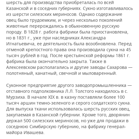
шерсть для производства приобреталась по всей
Казанской и в соседних губерниях. Сукно изготавливалось
из шерсти силезских мериносов. Однако содержание
овец было трудоемким, и через несколько поколений
животные перерождались в обыкновенную русскую
породу. В 1828 г. работа фабрики была приостановлена,
но в 1831 г., уже при наследниках Александра
Игнатьевича, ее деятельность была возобновлена. Перед
отменой крепостного права она производила сукна на 45
тысяч рублей в год. После крестьянской реформы 1861 г.
фабрика была окончательно закрыта. Также в
Алексеевском располагались и другие заводы Сахарова —
полотняный, канатный, свечной и мыловаренный.
Суконное предприятие другого заводопромышленника —
отставного подполковника Л.Л. Толстого находилось в с.
Мурзиха. В начале XIX в. в казну поставляли более 100
тысяч аршин темно-зеленого и серого солдатского сукна.
Для выпуска ткани использовалась шерсть русских овец,
закупаемая в Казанской губернии. Кроме того, дворянин
держал 500 силезских мериносов, но уже для продажи в
соседнюю Симбирскую губернию, на фабрику генерал-
майора Ивашева.