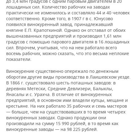
до 3,4 млн градусов с одним паровым двигателем в 20
лошадиных сил. Количество рабочих на заводах
практически не изменилось и составляло 44 и 40 человек
соответственно. Кроме того, в 1907 г в с. Юнусово
появился винокуренный завод, принадлежавший
княгине Е.П. Крапоткиной. Однако он отставал от обоих
вышеназванных предприятий и производил 1,61 млн
градусов с помощью парового двигателя в 16 лошадиных
сил. Впрочем, учитывая, что на нем работало всего
восемь рабочих, можно сказать, что это весьма неплохие
показатели.
Винокурение существенно опережало по денежным
оборотам другие виды производства в Лаишевском уезде.
В 1866 г. существовало шесть поташных заводов: в
деревнях Метески, Средние Девлизери, Балыклы,
Янасалы и с. Урахча. В отличие от винокуренных
предприятий, в основном ими владели купцы, мещане и
крестьяне. На них работало 35 рабочих и семь мастеров
— больше, чем на существовавших в то время четырех
винокуренных заводах. Однако продукции они
производили на сумму 15 990 рублей, в то время как
винокуренные заводы — на 98 225 рублей.