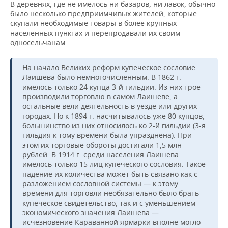
В деревнях, где не имелось ни базаров, ни лавок, обычно
было несколько предприимчивых жителей, которые
скупали необходимые товары в более крупных
населенных пунктах и перепродавали их своим
односельчанам.
На начало Великих реформ купеческое сословие
Лаишева было немногочисленным. В 1862 г.
имелось только 24 купца 3-й гильдии. Из них трое
производили торговлю в самом Лаишеве, а
остальные вели деятельность в уезде или других
городах. Но к 1894 г. насчитывалось уже 80 купцов,
большинство из них относилось ко 2-й гильдии (3-я
гильдия к тому времени была упразднена). При
этом их торговые обороты достигали 1,5 млн
рублей. В 1914 г. среди населения Лаишева
имелось только 15 лиц купеческого сословия. Такое
падение их количества может быть связано как с
разложением сословной системы — к этому
времени для торговли необязательно было брать
купеческое свидетельство, так и с уменьшением
экономического значения Лаишева —
исчезновение Караванной ярмарки вполне могло