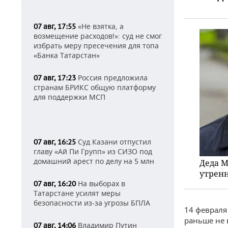
«Не взятка, а
07 авг, 17:55
возмещение расходов!»: суд не смог
избрать меру пресечения для топа
«Банка Татарстан»
Россия предложила
07 авг, 17:23
странам БРИКС общую платформу
для поддержки МСП
Суд Казани отпустил
07 авг, 16:25
главу «Ай Пи Групп» из СИЗО под
домашний арест по делу на 5 млн
Деда М
утренн
На выборах в
07 авг, 16:20
Татарстане усилят меры
безопасности из-за угрозы БПЛА
14 февраля
раньше не 
Владимир Путин
07 авг, 14:06