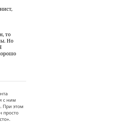
нист,
н, то
ы. Но
Я
хорошо
ента
и с ним
. При этом
н просто
сто».