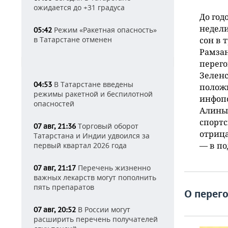
ожидается до +31 градуса
До го
недели
Режим «Ракетная опасность»
05:42
в Татарстане отменен
сон в 
Рамзан
перего
Зеленс
В Татарстане введены
04:53
положи
режимы ракетной и беспилотной
инфоп
опасностей
Алины
спортс
Торговый оборот
07 авг, 21:36
отрица
Татарстана и Индии удвоился за
— в по
первый квартал 2026 года
Перечень жизненно
07 авг, 21:17
важных лекарств могут пополнить
пять препаратов
О перег
В России могут
07 авг, 20:52
расширить перечень получателей