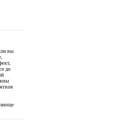
сли вы
,
фект,
се до
ый
лжны
сятков
мляюще