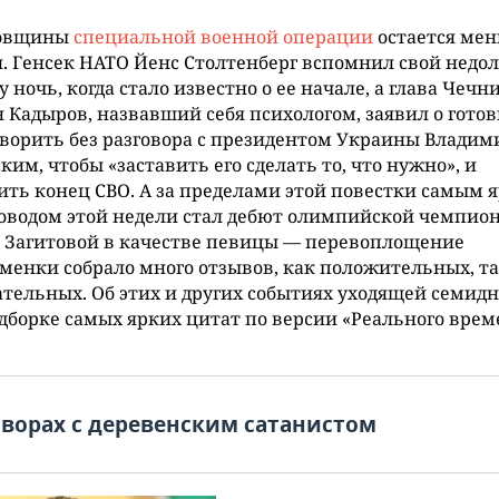
довщины
специальной военной операции
остается ме
. Генсек НАТО Йенс Столтенберг вспомнил свой недо
ту ночь, когда стало известно о ее начале, а глава Чечн
 Кадыров, назвавший себя психологом, заявил о гото
ворить без разговора с президентом Украины Влади
ким, чтобы «заставить его сделать то, что нужно», и
ть конец СВО. А за пределами этой повестки самым 
оводом этой недели стал дебют олимпийской чемпио
 Загитовой в качестве певицы — перевоплощение
менки собрало много отзывов, как положительных, та
тельных. Об этих и других событиях уходящей семид
дборке самых ярких цитат по версии «Реального врем
оворах с деревенским сатанистом