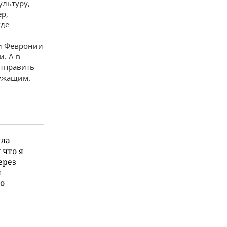
ультуру,
р,
где
 и Февронии
. А в
отправить
лужащим.
ыла
 что я
ерез
я
то