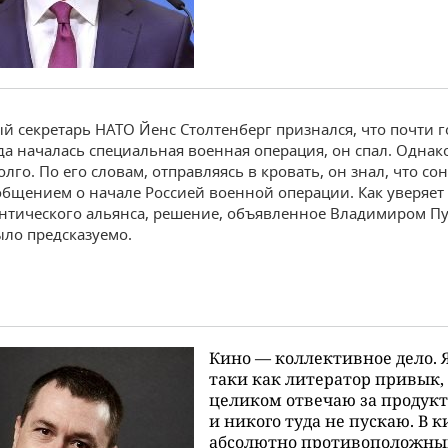
й секретарь НАТО Йенс Столтенберг признался, что почти г
да началась специальная военная операция, он спал. Однако
лго. По его словам, отправляясь в кровать, он знал, что сон
общением о начале Россией военной операции. Как уверяет
нтического альянса, решение, объявленное Владимиром П
ыло предсказуемо.
Кино — коллективное дело. Я
таки как литератор привык,
целиком отвечаю за продукт
и никого туда не пускаю. В 
абсолютно противоположн