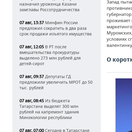
Запад пыта
назначил уроженца Казани
противнико
замглавы Россотрудничества
губернатор
проживает 
Минфин России
07 авг, 13:37
маркетинго
предложил сократить в два раза
Муромских,
срок продажи изъятого имущества
условиях с
валентинку
В РТ после
07 авг, 12:05
вмешательства прокуратуры
выделено 273 млн рублей для
О корот
детей-сирот
Депутаты ГД
07 авг, 09:37
предложили увеличить МРОТ до 50
тыс. рублей
Из бюджета
07 авг, 08:45
Татарстана выделят 300 млн
рублей на капремонт здания
Минэкологии республики
Сегодня в Татарстане
07 авг, 07:00