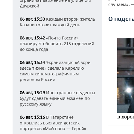
ограничат движение на улице 2-й
случаем», 
Даурской
О подст
Каждый второй житель
06 авг, 15:50
Казани готовит каждый день
«Почта России»
06 авг, 15:42
планирует обновить 215 отделений
до конца года
Экранизация «А зори
06 авг, 15:34
здесь тихие» сделала Карелию
самым кинематографичным
регионом России
Иностранные студенты
06 авг, 15:29
будут сдавать единый экзамен по
русскому языку
в хоро
В Татарстане
06 авг, 15:16
открылись выставки детских
портретов «Мой папа — Герой»