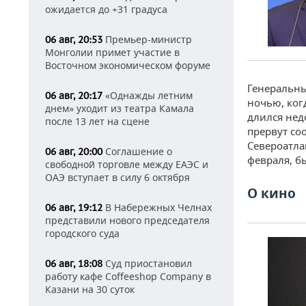
ожидается до +31 градуса
Премьер-министр
06 авг, 20:53
Монголии примет участие в
Восточном экономическом форуме
Генеральны
«Однажды летним
06 авг, 20:17
ночью, ког
днем» уходит из театра Камала
длился недо
после 13 лет на сцене
прервут со
Североатла
Соглашение о
06 авг, 20:00
февраля, б
свободной торговле между ЕАЭС и
ОАЭ вступает в силу 6 октября
О кино
В Набережных Челнах
06 авг, 19:12
представили нового председателя
городского суда
Суд приостановил
06 авг, 18:08
работу кафе Coffeeshop Company в
Казани на 30 суток