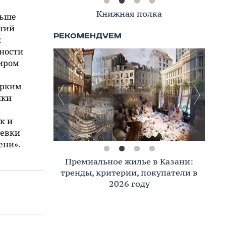
Книжная полка
ньше
лгий
и
вности
миром
ярким
нки
к и
невки
ени».
Премиальное жилье в Казани:
тренды, критерии, покупатели в
2026 году