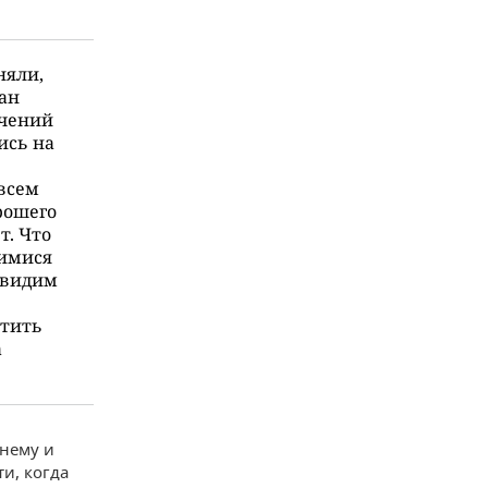
няли,
зан
ечений
ись на
 всем
рошего
т. Что
щимися
 видим
етить
а
 нему и
и, когда