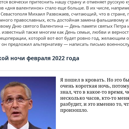
ется всячески притеснить нашу страну и отменяет русскую к
в «дня валентинок» стало еще больше. В их числе, наприме
 Севастополя Михаил Развожаев, считающий, что в стране, 
много православных, есть достойная замена фальшивому и
вому Дню святого Валентина — День памяти святых Петра
 известный также многим как День семьи, любви и верности
пецоперации, которой вот-вот будет ровно год, желающим 
 он предложил альтернативу — написать письмо военнос
кой ночи февраля 2022 года
Я пошел в кровать. Но это б
очень короткая ночь, потому
знал, что в какое-то время, ч
несколько часов, кто-то мен
разбудит, и это именно то, ч
произошло.