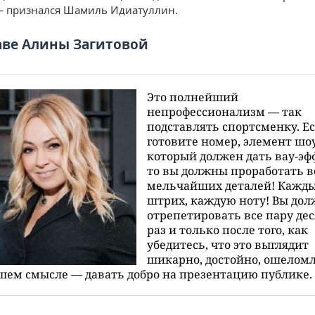
— признался Шамиль Идиатуллин.
аве Алины Загитовой
Это полнейший
непрофессионализм — так
подставлять спортсменку. Е
готовите номер, элемент шоу
который должен дать вау-эф
то вы должны проработать в
мельчайших деталей! Кажд
штрих, каждую ноту! Вы до
отрепетировать все пару де
раз и только после того, как
убедитесь, что это выглядит
шикарно, достойно, ошело
шем смысле — давать добро на презентацию публике.