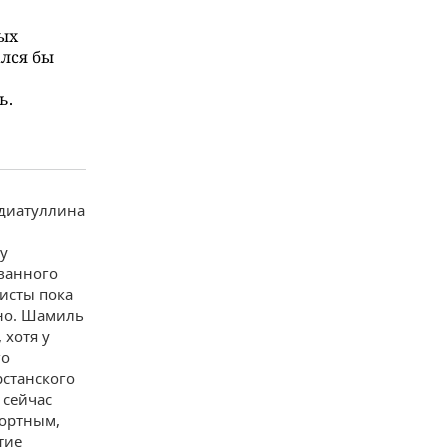
вых
ался бы
ь.
Идиатуллина
у
ованного
исты пока
жно. Шамиль
 хотя у
го
рстанского
 сейчас
фортным,
тие