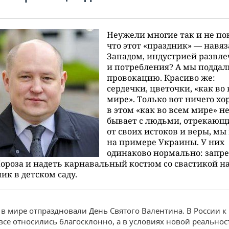
Неужели многие так и не по
что этот «праздник» — навя
Западом, индустрией развл
и потребления? А мы поддал
провокацию. Красиво же:
сердечки, цветочки, «как во
мире». Только вот ничего хо
в этом «как во всем мире» не
бывает с людьми, отрекаю
от своих истоков и веры, мы
на примере Украины. У них
одинаково нормально: запр
ороза и надеть карнавальный костюм со свастикой н
ик в детском саду.
 в мире отпраздновали День Святого Валентина. В России к
все относились благосклонно, а в условиях новой реальност