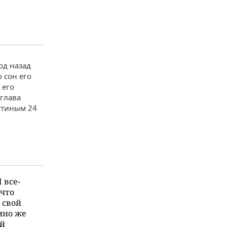
од назад
 сон его
 его
 глава
утиным 24
 все-
 что
 свой
кино же
ый