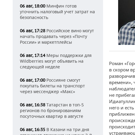
Минфин готов
06 авг, 18:00
уточнить налоговый учет затрат на
безопасность
Российское вино могут
06 авг, 17:28
начать продавать через «Почту
России» и маркетплейсы
Меры поддержки для
06 авг, 17:14
Wildberries могут объявить на
Роман «Гор
следующей неделе
в скором в
разворачив
Россияне смогут
06 авг, 17:00
времени», 
покупать билеты на транспорт
наблюдател
через мессенджер «Макс»
не прибега
Идиатуллин 
Татарстан в топ-5
06 авг, 16:38
него и ест
регионов по бронированиям
приближени
посуточных квартир в августе
происхожде
происходит
В Казани на три дня
06 авг, 16:35
устраивающ