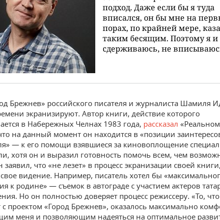
подход. Даже если бы я туда
вписался, он бы мне на пер
порах, по крайней мере, каз
таким бесящим. Поэтому я и
сдерживаюсь, не вписываюс
од Брежнев» российского писателя и журналиста Шамиля 
ремени экранизируют. Автор книги, действие которого
ается в Набережных Челнах 1983 года,
рассказал
«Реальном
что на данный момент он находится в «позиции заинтерес
я» — к его помощи взявшиеся за киновоплощение специал
ли, хотя он и выразил готовность помочь всем, чем возмо
заявил, что «не лезет» в процесс экранизации своей книги,
ь свое видение. Например, писатель хотел бы «максимально
я к родине» — съемок в автограде с участием актеров тата
ния. Но он полностью доверяет процесс режиссеру. «То, что
 с проектом «Город Брежнев», оказалось максимально ком
им меня и позволяющим надеяться на оптимальное разви