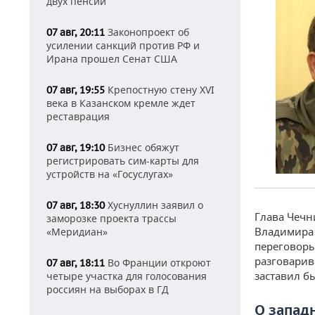
двух пенсий
Законопроект об
07 авг, 20:11
усилении санкций против РФ и
Ирана прошел Сенат США
Крепостную стену XVI
07 авг, 19:55
века в Казанском кремле ждет
реставрация
Бизнес обяжут
07 авг, 19:10
регистрировать сим-карты для
устройств на «Госуслугах»
Хуснуллин заявил о
07 авг, 18:30
Глава Чечн
заморозке проекта трассы
Владимира 
«Меридиан»
переговоры.
разговарив
Во Франции откроют
07 авг, 18:11
заставил бы
четыре участка для голосования
россиян на выборах в ГД
О запад