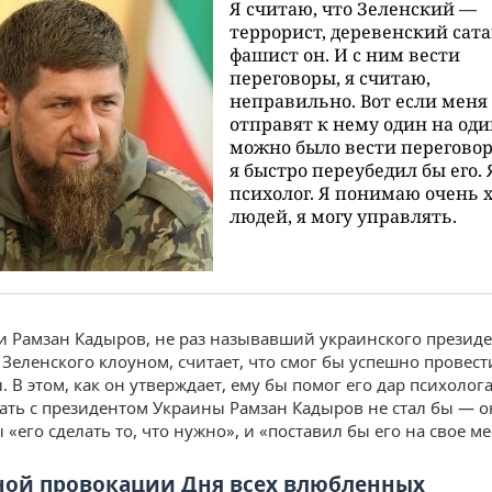
Я считаю, что Зеленский —
террорист, деревенский сата
фашист он. И с ним вести
переговоры, я считаю,
неправильно. Вот если меня
отправят к нему один на оди
можно было вести переговор
я быстро переубедил бы его. 
психолог. Я понимаю очень 
людей, я могу управлять.
и Рамзан Кадыров, не раз называвший украинского презид
Зеленского клоуном, считает, что смог бы успешно провест
 В этом, как он утверждает, ему бы помог его дар психолога
ать с президентом Украины Рамзан Кадыров не стал бы — о
 «его сделать то, что нужно», и «поставил бы его на свое ме
ной провокации Дня всех влюбленных