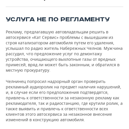
ВОДНЫЕ ВИДЫ СПОРТА
ОБРАЗОВАНИЕ
ХОККЕЙ С МЯЧОМ
ПРОИСШЕСТВИЯ
УСЛУГА НЕ ПО РЕГЛАМЕНТУ
Рекламу, предлагавшую автовладельцам решить в
автосервисе «Кат Сервис» проблемы с вышедшим из
строя катализатором автомобиля путем его удаления,
услышал по радио житель Набережных Челнов. Мужчина
рассудил, что предложение услуг по демонтажу
устройства, очищающего выхлопные газы от вредных
примесей, вряд ли может быть законным, и обратился в
местную прокуратуру.
Челнинец попросил надзорный орган проверить
рекламный аудиоролик на предмет наличия нарушений,
и, в случае если его предположения подтвердятся,
привлечь к ответственности за незаконную рекламу как
рекламодателя, так и радиостанцию, где крутили ролик, а
также выявить и привлечь к ответственности всех
клиентов этого автосервиса за незаконное внесение
изменений в конструкцию автомобиля.