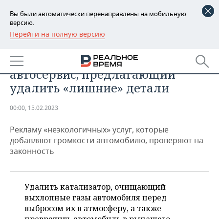
Вы были автоматически перенаправлены на мобильную
версию.
Перейти на полную версию
РЕГИОНЫ
АВТО
В Татарстане проверяют
БАШКОРТОСТАН
НОВОСТИ
автосервис, предлагающий
ТАТАРСТАН
АНАЛИТИКА
удалить «лишние» детали
УДМУРТИЯ
НОВОСТИ АНАЛИТИКИ
ЭКОНОМИКА
00:00, 15.02.2023
ДЕКЛАРАЦИИ О ДОХОДАХ
НОВОСТИ ЭКОНОМИКИ
ПРОМЫШЛЕННОСТЬ
Рекламу «неэкологичных» услуг, которые
добавляют громкости автомобилю, проверяют на
КОРОЛИ ГОСЗАКАЗА ПФО
ФИНАНСЫ
НОВОСТИ
НЕДВИЖИМОСТЬ
законность
ПРОМЫШЛЕННОСТИ
ВУЗЫ ТАТАРСТАНА
БАНКИ
НОВОСТИ НЕДВИЖИМОСТИ
АВТО
АГРОПРОМ
Удалить катализатор, очищающий
КОМУ ПРИНАДЛЕЖАТ
БЮДЖЕТ
НОВОСТИ АВТО
БИЗНЕС
выхлопные газы автомобиля перед
ТОРГОВЫЕ ЦЕНТРЫ
МАШИНОСТРОЕНИЕ
ТАТАРСТАНА
выбросом их в атмосферу, а также
ИНВЕСТИЦИИ
НОВОСТИ БИЗНЕСА
ТЕХНОЛОГИИ