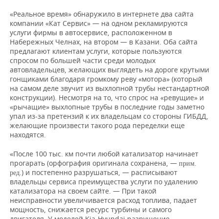
«Реальное время» обнаружило в интернете два сайта
компании «Кат Сервис» — на одном рекламируются
услуги фирмы в автосервисе, расположенном в
Набережных Челнах, на втором — в Казани. Оба сайта
предлагают клиентам услуги, которые пользуются
спросом по большей части среди молодых
автовладельцев, желающих выглядеть на дороге крутыми
гонщиками благодаря громкому реву «мотора» (который
на самом деле звучит из выхлопной трубы нестандартной
конструкции). Несмотря на то, что спрос на «ревущие» и
«рычащие» выхлопные трубы в последние годы заметно
упал из-за претензий к их владельцам со стороны ГИБДД,
желающие произвести такого рода переделки еще
находятся.
«После 100 тыс. км почти любой катализатор начинает
прогарать (орфография оригинала сохранена, —
прим.
) и постепенно разрушаться, — расписывают
ред.
владельцы сервиса преимущества услуги по удалению
катализатора на своем сайте. — При такой
неисправности увеличивается расход топлива, падает
мощность, снижается ресурс турбины и самого
двигателя. У моделей Kia-Hyundai разрушение