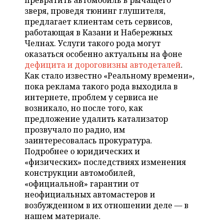
превратить автомобиль в рычащего
НЕФТЕХИМИЯ
зверя, проведя тюнинг глушителя,
РОЗНИЧНАЯ ТОРГОВЛЯ
НОВОСТИ ТЕХНОЛОГИЙ
МЕРОПРИЯТИЯ
предлагает клиентам сеть сервисов,
НЕФТЬ
работающая в Казани и Набережных
ТРАНСПОРТ
IT
НОВОСТИ МЕРОПРИЯТИЙ
СПОРТ
Челнах. Услуги такого рода могут
ОПК
оказаться особенно актуальны на фоне
УСЛУГИ
МЕДИА
ВЫЕЗДНАЯ РЕДАКЦИЯ
НОВОСТИ СПОРТА
ОБЩЕСТВО
дефицита и дороговизны автодеталей
.
ЭНЕРГЕТИКА
Как стало известно «Реальному времени»,
ТЕЛЕКОММУНИКАЦИИ
БИЗНЕС-БРАНЧИ
ФУТБОЛ
НОВОСТИ ОБЩЕСТВА
пока реклама такого рода выходила в
ФОТОГАЛЕРЕЯ
интернете, проблем у сервиса не
возникало, но после того, как
ONLINE-КОНФЕРЕНЦИИ
ХОККЕЙ
ВЛАСТЬ
СЮЖЕТЫ
предложение удалить катализатор
прозвучало по радио, им
ОТКРЫТАЯ ЛЕКЦИЯ
БАСКЕТБОЛ
ИНФРАСТРУКТУРА
СПРАВОЧНИК
заинтересовалась прокуратура.
Подробнее о юридических и
ВОЛЕЙБОЛ
ИСТОРИЯ
СПИСОК ПЕРСОН
ПОЛНАЯ ВЕРСИЯ
«физических» последствиях изменения
конструкции автомобилей,
КИБЕРСПОРТ
КУЛЬТУРА
СПИСОК КОМПАНИЙ
«официальной» гарантии от
неофициальных автомастеров и
ФИГУРНОЕ КАТАНИЕ
МЕДИЦИНА
возбужденном в их отношении деле — в
нашем материале.