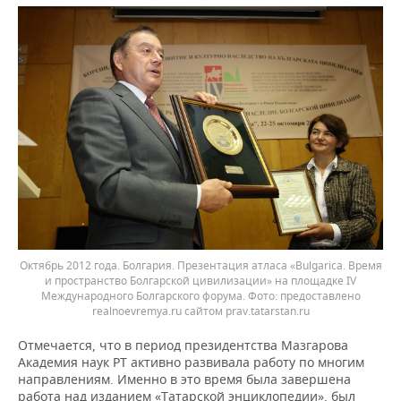
Октябрь 2012 года. Болгария. Презентация атласа «Bulgarica. Время
и пространство Болгарской цивилизации» на площадке IV
Международного Болгарского форума. Фото: предоставлено
realnoevremya.ru сайтом prav.tatarstan.ru
Отмечается, что в период президентства Мазгарова
Академия наук РТ активно развивала работу по многим
направлениям. Именно в это время была завершена
работа над изданием «Татарской энциклопедии», был