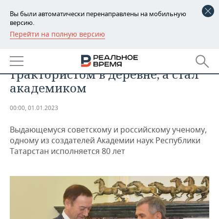
Вы были автоматически перенаправлены на мобильную
версию.
Перейти на полную версию
РЕГИОНЫ
ОБЩЕСТВО
Ахмет Мазгаров хотел остаться
БАШКОРТОСТАН
НОВОСТИ
трактористом в деревне, а стал
ТАТАРСТАН
АНАЛИТИКА
академиком
УДМУРТИЯ
НОВОСТИ АНАЛИТИКИ
ЭКОНОМИКА
00:00, 01.01.2023
ДЕКЛАРАЦИИ О ДОХОДАХ
НОВОСТИ ЭКОНОМИКИ
ПРОМЫШЛЕННОСТЬ
Выдающемуся советскому и российскому ученому,
одному из создателей Академии наук Республики
КОРОЛИ ГОСЗАКАЗА ПФО
ФИНАНСЫ
НОВОСТИ
НЕДВИЖИМОСТЬ
Татарстан исполняется 80 лет
ПРОМЫШЛЕННОСТИ
ВУЗЫ ТАТАРСТАНА
БАНКИ
НОВОСТИ НЕДВИЖИМОСТИ
АВТО
АГРОПРОМ
КОМУ ПРИНАДЛЕЖАТ
БЮДЖЕТ
НОВОСТИ АВТО
БИЗНЕС
ТОРГОВЫЕ ЦЕНТРЫ
МАШИНОСТРОЕНИЕ
ТАТАРСТАНА
ИНВЕСТИЦИИ
НОВОСТИ БИЗНЕСА
ТЕХНОЛОГИИ