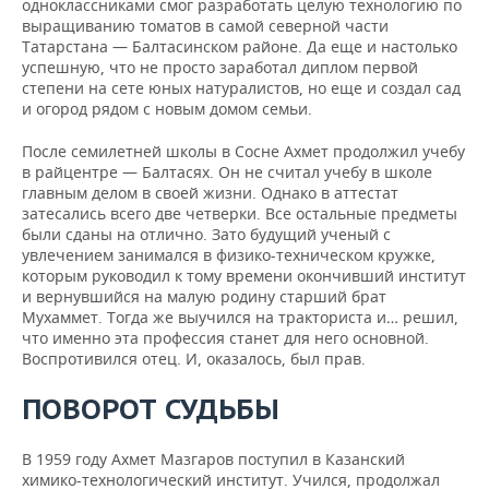
одноклассниками смог разработать целую технологию по
выращиванию томатов в самой северной части
Татарстана — Балтасинском районе. Да еще и настолько
успешную, что не просто заработал диплом первой
степени на сете юных натуралистов, но еще и создал сад
и огород рядом с новым домом семьи.
После семилетней школы в Сосне Ахмет продолжил учебу
в райцентре — Балтасях. Он не считал учебу в школе
главным делом в своей жизни. Однако в аттестат
затесались всего две четверки. Все остальные предметы
были сданы на отлично. Зато будущий ученый с
увлечением занимался в физико-техническом кружке,
которым руководил к тому времени окончивший институт
и вернувшийся на малую родину старший брат
Мухаммет. Тогда же выучился на тракториста и… решил,
что именно эта профессия станет для него основной.
Воспротивился отец. И, оказалось, был прав.
ПОВОРОТ СУДЬБЫ
В 1959 году Ахмет Мазгаров поступил в Казанский
химико-технологический институт. Учился, продолжал