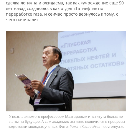
сделка логична и ожидаема, так как «учреждение еще 50
лет назад создавалось как отдел «Татнефти» по
переработке газа, и сейчас просто вернулось к тому, с
чего начинали».
У возглавляемого профессором Мазгаровым института большие
планы на будущее. А сам академик активно включился в процессы
подготовки молодых ученых. Фото: Роман Хасаев/realnoevremya.ru