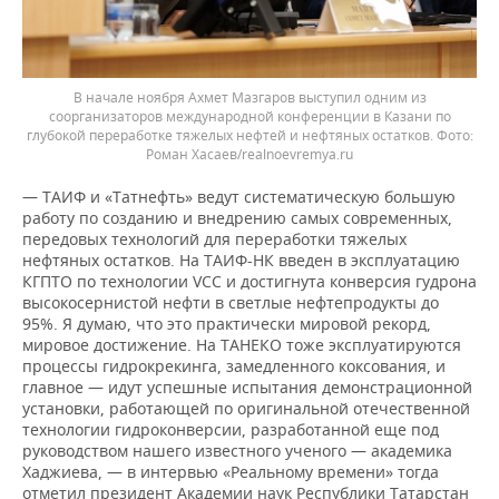
В начале ноября Ахмет Мазгаров выступил одним из
соорганизаторов международной конференции в Казани по
глубокой переработке тяжелых нефтей и нефтяных остатков. Фото:
Роман Хасаев/realnoevremya.ru
— ТАИФ и «Татнефть» ведут систематическую большую
работу по созданию и внедрению самых современных,
передовых технологий для переработки тяжелых
нефтяных остатков. На ТАИФ-НК введен в эксплуатацию
КГПТО по технологии VCC и достигнута конверсия гудрона
высокосернистой нефти в светлые нефтепродукты до
95%. Я думаю, что это практически мировой рекорд,
мировое достижение. На ТАНЕКО тоже эксплуатируются
процессы гидрокрекинга, замедленного коксования, и
главное — идут успешные испытания демонстрационной
установки, работающей по оригинальной отечественной
технологии гидроконверсии, разработанной еще под
руководством нашего известного ученого — академика
Хаджиева, — в интервью «Реальному времени» тогда
отметил президент Академии наук Республики Татарстан