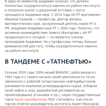
В один из моментов академик осознал, что должен
полностью сосредоточиться именно на работе института
и попросил коллег о досрочной отставке с поста
президента Академии наук. С 2014 года АН РТ возглавляет
Мякзюм Салахов — профессор, доктор физико-
математических наук, заслуженный деятель науки РТ и
РФ, академик Академии наук РТ с 2004 года. Понятно, что
активное взаимодействие Ахмета Мазгарова с АН РТ
продолжается и сегодня — он является членом
президиума Академии. Но у профессора теперь больше
возможностей для того, чтобы сосредоточиться именно
на работе института.
В ТАНДЕМЕ С «ТАТНЕФТЬЮ»
Осенью 2020 года 100% акций ВНИИУС, работающего с
1965 года и с самого начала своей деятельности тесно
связанного с работой татарстанских нефтедобытчиков
(занимается анализом углеводородного сырья, отбором
проб нефти и газа, разработкой регламентов на
проектирование установок и пр.), через государственные
торги
были приобретены
ПАО «Татнефть». Как после
торгов отметил руководитель института Ахмет Мазгаров,