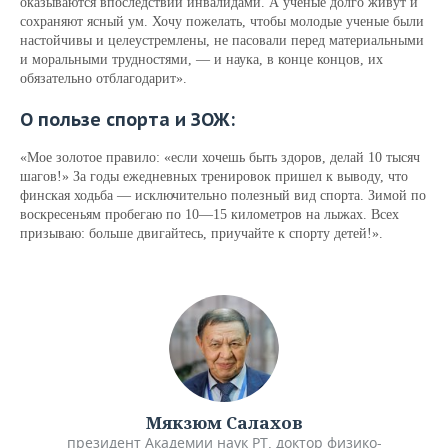
оказываются впоследствии инвалидами. А ученые долго живут и
сохраняют ясный ум. Хочу пожелать, чтобы молодые ученые были
настойчивы и целеустремлены, не пасовали перед материальными
и моральными трудностями, — и наука, в конце концов, их
обязательно отблагодарит».
О пользе спорта и ЗОЖ:
«Мое золотое правило: «если хочешь быть здоров, делай 10 тысяч
шагов!» За годы ежедневных тренировок пришел к выводу, что
финская ходьба — исключительно полезный вид спорта. Зимой по
воскресеньям пробегаю по 10—15 километров на лыжах. Всех
призываю: больше двигайтесь, приучайте к спорту детей!».
Мякзюм Салахов
президент Академии наук РТ, доктор физико-