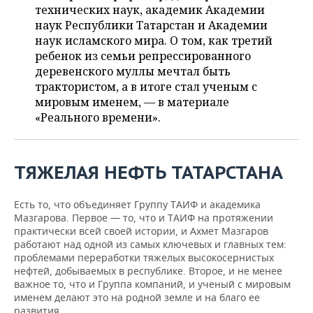
ВОДНЫЕ ВИДЫ СПОРТА
ОБРАЗОВАНИЕ
технических наук, академик Академии
наук Республики Татарстан и Академии
ХОККЕЙ С МЯЧОМ
ПРОИСШЕСТВИЯ
наук исламского мира. О том, как третий
ребенок из семьи репрессированного
деревенского муллы мечтал быть
трактористом, а в итоге стал ученым с
мировым именем, — в материале
«Реального времени».
ТЯЖЕЛАЯ НЕФТЬ ТАТАРСТАНА
Есть то, что объединяет Группу ТАИФ и академика
Мазгарова. Первое — то, что и ТАИФ на протяжении
практически всей своей истории, и Ахмет Мазгаров
работают над одной из самых ключевых и главных тем:
проблемами переработки тяжелых высокосернистых
нефтей, добываемых в республике. Второе, и не менее
важное то, что и Группа компаний, и ученый с мировым
именем делают это на родной земле и на благо ее
развития.