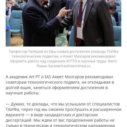
Профессор Теляшев из Уфы назвал достижение команды ТАИФа
технологическим подвигом, а Ахмет Мазгаров рекомендовал
оформить работу над созданием КГПТО в научные труды. Фото:
Роман Хасаев//realnoevremya.ru
А академик АН РТ и IAS Ахмет Мазгаров рекомендовал
соавторам технологического подвига, не откладывая в
долгий ящик, заняться оформлением достижения в
научные работы:
— Думаю, те доклады, что мы услышали от специалистов
ТАИФа, через год мы сможем прослушать в расширенном
варианте — в виде кандидатских и докторских
диссертаций. Мы ждем от вас продолжения работы не
только в техническом и технологическом направлении,