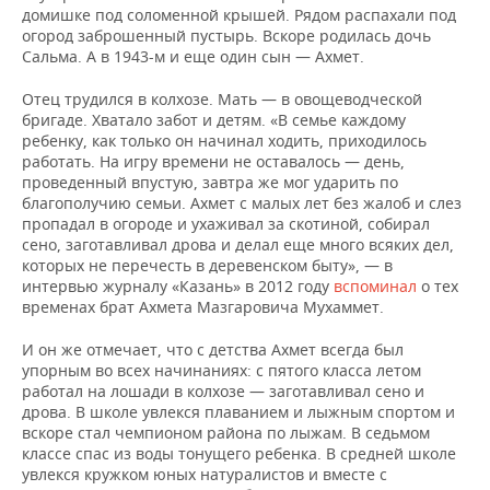
домишке под соломенной крышей. Рядом распахали под
огород заброшенный пустырь. Вскоре родилась дочь
Сальма. А в 1943-м и еще один сын — Ахмет.
Отец трудился в колхозе. Мать — в овощеводческой
бригаде. Хватало забот и детям. «В семье каждому
ребенку, как только он начинал ходить, приходилось
работать. На игру времени не оставалось — день,
проведенный впустую, завтра же мог ударить по
благополучию семьи. Ахмет с малых лет без жалоб и слез
пропадал в огороде и ухаживал за скотиной, собирал
сено, заготавливал дрова и делал еще много всяких дел,
которых не перечесть в деревенском быту», — в
интервью журналу «Казань» в 2012 году
вспоминал
о тех
временах брат Ахмета Мазгаровича Мухаммет.
И он же отмечает, что с детства Ахмет всегда был
упорным во всех начинаниях: с пятого класса летом
работал на лошади в колхозе — заготавливал сено и
дрова. В школе увлекся плаванием и лыжным спортом и
вскоре стал чемпионом района по лыжам. В седьмом
классе спас из воды тонущего ребенка. В средней школе
увлекся кружком юных натуралистов и вместе с