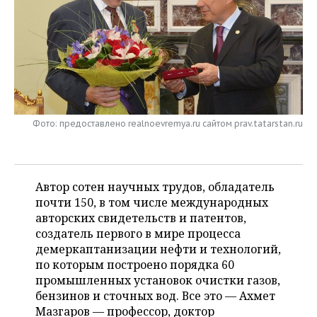
НЕФТЕХИМИЯ
РОЗНИЧНАЯ ТОРГОВЛЯ
НОВОСТИ ТЕХНОЛОГИЙ
МЕРОПРИЯТИЯ
НЕФТЬ
ТРАНСПОРТ
IT
НОВОСТИ МЕРОПРИЯТИЙ
СПОРТ
ОПК
УСЛУГИ
МЕДИА
ВЫЕЗДНАЯ РЕДАКЦИЯ
НОВОСТИ СПОРТА
ОБЩЕСТВО
ЭНЕРГЕТИКА
ТЕЛЕКОММУНИКАЦИИ
БИЗНЕС-БРАНЧИ
ФУТБОЛ
НОВОСТИ ОБЩЕСТВА
ФОТОГАЛЕРЕЯ
Фото: предоставлено realnoevremya.ru сайтом prav.tatarstan.ru
ONLINE-КОНФЕРЕНЦИИ
ХОККЕЙ
ВЛАСТЬ
СЮЖЕТЫ
Автор сотен научных трудов, обладатель
ОТКРЫТАЯ ЛЕКЦИЯ
БАСКЕТБОЛ
ИНФРАСТРУКТУРА
СПРАВОЧНИК
почти 150, в том числе международных
авторских свидетельств и патентов,
ВОЛЕЙБОЛ
ИСТОРИЯ
СПИСОК ПЕРСОН
ПОЛНАЯ ВЕРСИЯ
создатель первого в мире процесса
демеркаптанизации нефти и технологий,
КИБЕРСПОРТ
КУЛЬТУРА
СПИСОК КОМПАНИЙ
по которым построено порядка 60
промышленных установок очистки газов,
ФИГУРНОЕ КАТАНИЕ
МЕДИЦИНА
бензинов и сточных вод. Все это — Ахмет
Мазгаров — профессор, доктор