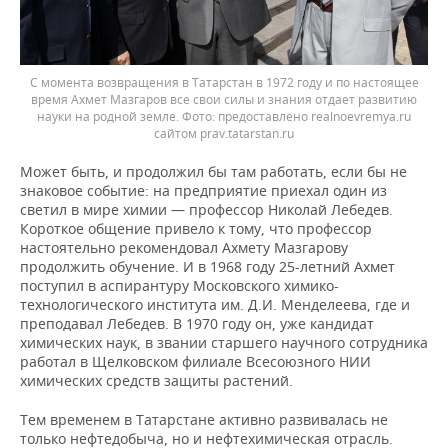
С момента возвращения в Татарстан в 1972 году и по настоящее
время Ахмет Мазгаров все свои силы и знания отдает развитию
науки на родной земле. Фото: предоставлено realnoevremya.ru
сайтом prav.tatarstan.ru
Может быть, и продолжил бы там работать, если бы не
знаковое событие: на предприятие приехал один из
светил в мире химии — профессор Николай Лебедев.
Короткое общение привело к тому, что профессор
настоятельно рекомендовал Ахмету Мазгарову
продолжить обучение. И в 1968 году 25-летний Ахмет
поступил в аспирантуру Московского химико-
технологического института им. Д.И. Менделеева, где и
преподавал Лебедев. В 1970 году он, уже кандидат
химических наук, в звании старшего научного сотрудника
работал в Щелковском филиале Всесоюзного НИИ
химических средств защиты растений.
Тем временем в Татарстане активно развивалась не
только нефтедобыча, но и нефтехимическая отрасль.