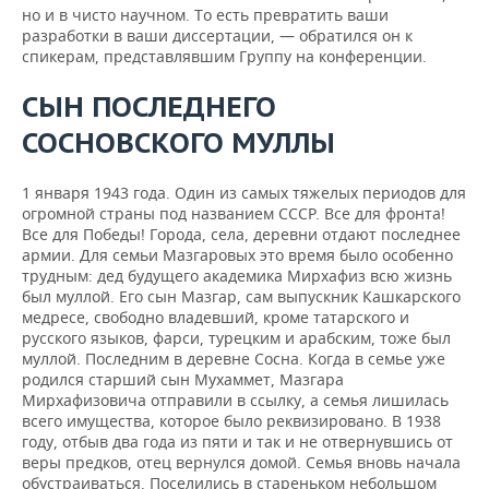
но и в чисто научном. То есть превратить ваши
разработки в ваши диссертации, — обратился он к
спикерам, представлявшим Группу на конференции.
СЫН ПОСЛЕДНЕГО
СОСНОВСКОГО МУЛЛЫ
1 января 1943 года. Один из самых тяжелых периодов для
огромной страны под названием СССР. Все для фронта!
Все для Победы! Города, села, деревни отдают последнее
армии. Для семьи Мазгаровых это время было особенно
трудным: дед будущего академика Мирхафиз всю жизнь
был муллой. Его сын Мазгар, сам выпускник Кашкарского
медресе, свободно владевший, кроме татарского и
русского языков, фарси, турецким и арабским, тоже был
муллой. Последним в деревне Сосна. Когда в семье уже
родился старший сын Мухаммет, Мазгара
Мирхафизовича отправили в ссылку, а семья лишилась
всего имущества, которое было реквизировано. В 1938
году, отбыв два года из пяти и так и не отвернувшись от
веры предков, отец вернулся домой. Семья вновь начала
обустраиваться. Поселились в стареньком небольшом