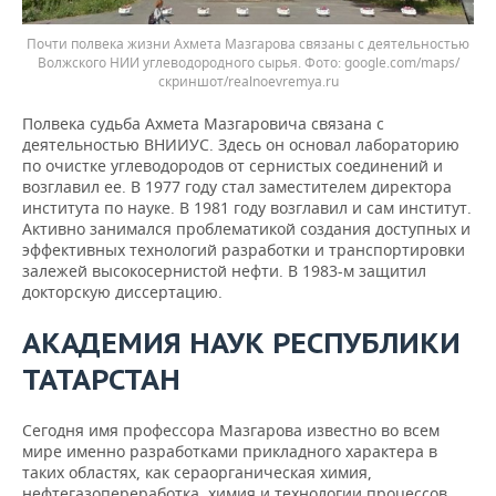
Почти полвека жизни Ахмета Мазгарова связаны с деятельностью
Волжского НИИ углеводородного сырья. Фото: google.com/maps/
скриншот/realnoevremya.ru
Полвека судьба Ахмета Мазгаровича связана с
деятельностью ВНИИУС. Здесь он основал лабораторию
по очистке углеводородов от сернистых соединений и
возглавил ее. В 1977 году стал заместителем директора
института по науке. В 1981 году возглавил и сам институт.
Активно занимался проблематикой создания доступных и
эффективных технологий разработки и транспортировки
залежей высокосернистой нефти. В 1983-м защитил
докторскую диссертацию.
АКАДЕМИЯ НАУК РЕСПУБЛИКИ
ТАТАРСТАН
Сегодня имя профессора Мазгарова известно во всем
мире именно разработками прикладного характера в
таких областях, как сераорганическая химия,
нефтегазопереработка, химия и технологии процессов