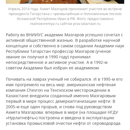
Апрель 2014 года: Ахмет Мазгаров принимает участие во встрече
президента Татарстана с чрезвычайным и полномочным послом
Исламской Республики Иран в РФ. Фото: предоставлено
realnoevremya.ru сайтом prav.tatarstan.ru
Работу во ВНИИУС академик Мазгаров успешно сочетал с
активной общественной жизнью. В разработке научной
концепции и собственно в самом создании Академии наук
Республики Татарстан профессор Мазгаров (ученое
звание он получил в 1990 году) принимал
непосредственное и активное участие. А в 1992-м
советом Академии был избран ее академиком.
Почивать на лаврах ученый не собирался. И в 1995-м его
имя прогремело на весь мир: американская нефтяная
компания Chevron на Тенгизском месторождении в
Казахстане внедрила созданный именно Мазгаровым
первый в мире процесс демеркаптанизации нефти. В
2005-м еще один прорыв, и снова под руководством
Ахмета Мазгарова: впервые в мире (на площадке НГДУ
«Нурлатнефть») построена и введена в эксплуатацию
установка промысловой очистки нефти от сероводорода.