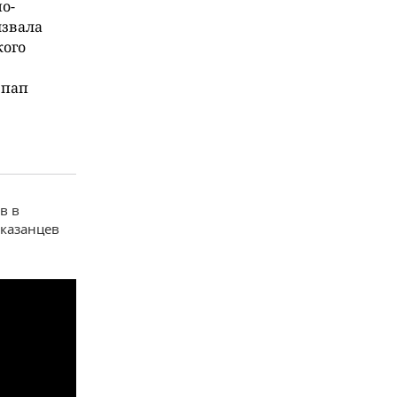
о-
ызвала
кого
 пап
в в
 казанцев