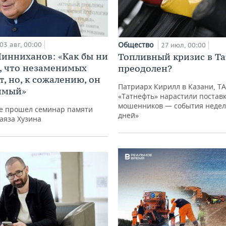
Общество
03 авг, 00:00
27 июл, 00:00
инниханов: «Как бы ни
Топливный кризис в Та
, что незаменимых
преодолен?
, но, к сожалению, он
Патриарх Кирилл в Казани, Т
имый»
«Татнефть» нарастили поставк
мошенников — события недели
не прошел семинар памяти
дней»
аяза Хузина