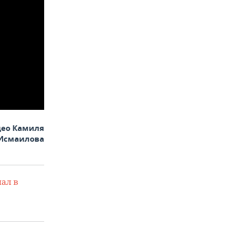
део Камиля
Исмаилова
ал в