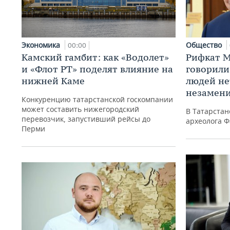
Экономика
Общество
00:00
Камский гамбит: как «Водолет»
Рифкат М
и «Флот РТ» поделят влияние на
говорили
нижней Каме
людей нет
незамен
Конкуренцию татарстанской госкомпании
может составить нижегородский
В Татарста
перевозчик, запустивший рейсы до
археолога Ф
Перми