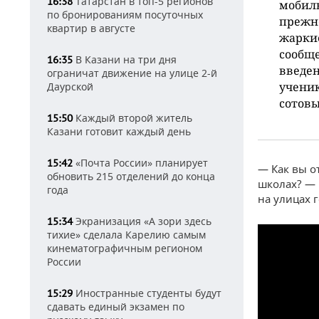
Татарстан в топ-5 регионов
16:38
мобиль
по бронированиям посуточных
прежне
квартир в августе
жаркие
сообще
В Казани на три дня
16:35
введен
ограничат движение на улице 2-й
ученик
Даурской
сотовы
Каждый второй житель
15:50
Казани готовит каждый день
«Почта России» планирует
15:42
— Как вы о
обновить 215 отделений до конца
школах? — 
года
на улицах 
Экранизация «А зори здесь
15:34
тихие» сделала Карелию самым
кинематографичным регионом
России
Иностранные студенты будут
15:29
сдавать единый экзамен по