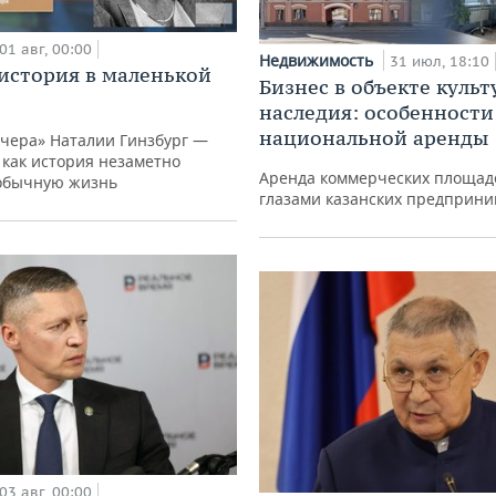
01 авг, 00:00
Недвижимость
31 июл, 18:10
история в маленькой
Бизнес в объекте культ
наследия: особенности
национальной аренды
вчера» Наталии Гинзбург —
, как история незаметно
Аренда коммерческих площад
обычную жизнь
глазами казанских предприн
03 авг, 00:00