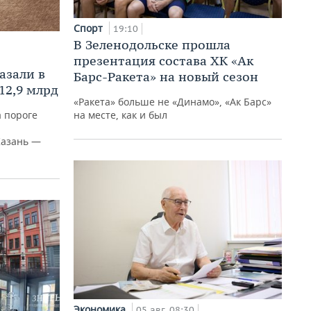
Спорт
19:10
В Зеленодольске прошла
презентация состава ХК «Ак
азали в
Барс-Ракета» на новый сезон
12,9 млрд
«Ракета» больше не «Динамо», «Ак Барс»
на месте, как и был
а пороге
Казань —
Экономика
05 авг, 08:30