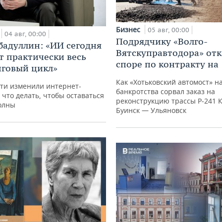
Бизнес
05 авг, 00:00
04 авг, 00:00
Подрядчику «Волго-
бадуллин: «ИИ сегодня
Вятскуправтодора» отк
т практически весь
споре по контракту на 
говый цикл»
Как «Хотьковский автомост» н
ти изменили интернет-
банкротства сорвал заказ на
 что делать, чтобы оставаться
реконструкцию трассы Р‑241 
олны
Буинск — Ульяновск