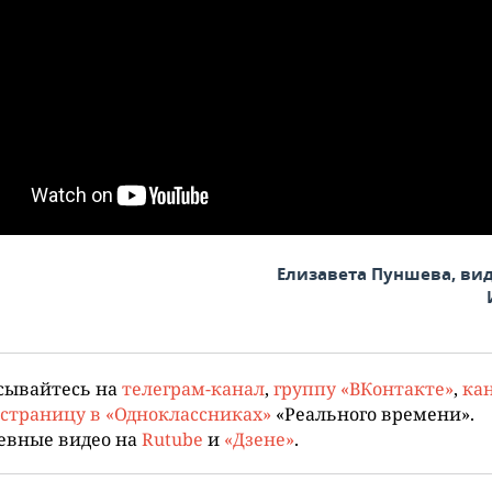
Елизавета Пуншева, ви
сывайтесь на
телеграм-канал
,
группу «ВКонтакте»
,
кан
страницу в «Одноклассниках»
«Реального времени».
евные видео на
Rutube
и
«Дзене»
.