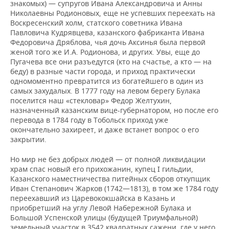
знакомых) — супругов Ивана Александровича и Анны
Николаевны Родио­новых, еще не успевших переехать на
Воскресенский холм, статского советника Ивана
Павловича Кудрявцева, казанского фабриканта Ивана
Федоровича Дряблова, чья дочь Аксинья была первой
женой того же И.А. Родионова, и других. Увы, еще до
Пугачева все они разъедутся (кто на счастье, а кто — на
беду) в разные части города, и приход практически
одномоментно превратится из богатейшего в один из
самых захудалых. В 1777 году на левом берегу Булака
поселится наш «стекло­вар» Федор Желтухин,
назначенный казанским вице-губернатором, но после его
перевода в 1784 году в Тобольск приход уже
окончательно захиреет, и даже встанет вопрос о его
закрытии.
Но мир не без добрых людей — от полной ликвидации
храм спас новый его прихожанин, купец I гильдии,
Казанского наместничества питейных сборов откупщик
Иван Степанович Жарков (1742—1813), в том же 1784 году
переехавший из Царевококшайска в Казань и
приобретший на углу Левой Набережной Булака и
Большой Успенской улицы (будущей Триумфальной)
земельный участок в 3542 квадратных сажени, где у него