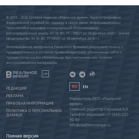
© 2015 - 2026 Сетевое издание «Реальное время» Зарегистрировано
Федеральной службой по надзору в сфере связи, информационных
технологий и массовых коммуникаций (Роскомнадзор) –
регистрационный номер ЭЛ № ФС 77 - 79627 от 18 декабря 2020 г. (ранее
свидетельство Эл № ФС 77-59331 от 18 сентября 2014 г.)
Использование материалов Реального Времени разрешено только с
предварительного согласия правообладателей, упоминание сайта и
прямая гиперссылка обязательны при частичном или полном
воспроизведении материалов.
18+
RU
EN
РЕДАКЦИЯ
РЕКЛАМА
Учредитель ООО «Реальное
ПРАВОВАЯ ИНФОРМАЦИЯ
время»
Главный редактор Саушина А.А.
ПОЛИТИКА О ПЕРСОНАЛЬНЫХ
Телефон редакции: +7 (843) 222-
ДАННЫХ
90-80
info@realnoevremya.ru
Полная версия