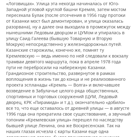
«Логовищах». Улица эта некогда начиналась от Юго-
Западной угловой круглой башни Кремля, затем мостом
пересекала Булак (после отсечения в 1956 году протоки
от Казанки мост был демонтирован, и улица оказалась
разорвана), ну а далее она выходила в промежуток между
нынешними Ледовым дворцом и ЦУМом и упиралась в
улицу Саид-Галеева (бывшую Товарную и Вторую
Мокрую) непосредственно у железнодорожных путей.
Казанские старожилы, конечно же, помнят ту
Кремлевскую — ведь именно по ней следовали к вокзалу
трамваи девятого маршрута, пока в апреле 1978 года
пути не перебросили на набережную Казанки.
Грандиозное строи­тельство, развернутое в рамках
воплощения в жизнь так до конца и не реализованного
проекта эспланады «Кремль — Волга» и включавшее
возведение в Забулачье целого ряда общественных,
спор­тивных и торговых сооружений (ЦУМ, Ледовый
дворец, КРК «Пирамида» и т.д.), окончательно «добило»
все то, что еще оставалось от древней улицы — в августе
1996 года она прекратила свое существование, а звучный
топоним «Кремлевская улица» перешел по наследству
бывшей улице Ленина, она же Воскресенская. Так на
наших глазах исчезла с карты Казани еще одна