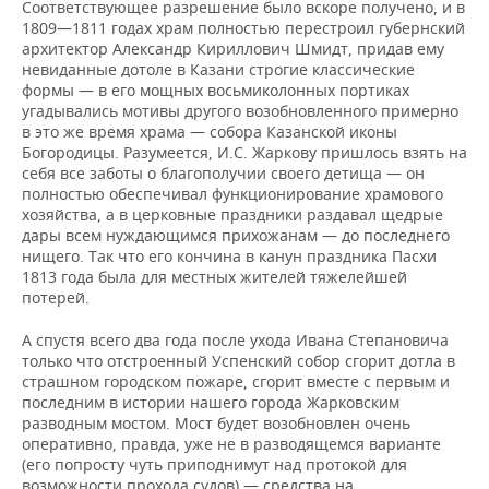
Соответствующее разрешение было вскоре получено, и в
1809—1811 годах храм полностью перестроил губернский
архитектор Александр Кириллович Шмидт, придав ему
невиданные дотоле в Казани строгие классические
формы — в его мощных восьмиколонных портиках
угадывались мотивы другого возобновленного примерно
в это же время храма — собора Казанской иконы
Богородицы. Разумеется, И.С. Жаркову пришлось взять на
себя все заботы о благополучии своего детища — он
полностью обеспечивал функционирование храмового
хозяйства, а в церковные праздники раздавал щедрые
дары всем нуждающимся прихожанам — до последнего
нищего. Так что его кончина в канун праздника Пасхи
1813 года была для местных жителей тяжелейшей
потерей.
А спустя всего два года после ухода Ивана Степановича
только что отстроенный Успенский собор сгорит дотла в
страшном городском пожаре, сгорит вместе с первым и
последним в истории нашего города Жарковским
разводным мостом. Мост будет возобновлен очень
оперативно, правда, уже не в разводящемся варианте
(его попросту чуть приподнимут над протокой для
возможности прохода судов) — средства на