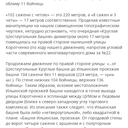
ВОДНЫЕ ВИДЫ СПОРТА
ОБРАЗОВАНИЕ
обламу 11 бойниц».
ХОККЕЙ С МЯЧОМ
ПРОИСШЕСТВИЯ
«102 сажени с четою» — это 220 метров, а «8 сажен и 3
четы» — 17 метров соответственно. Проделав известные
манипуляции на нашем совмещенном топографическом
чертеже, нетрудно установить, что очередная «Круглая
Шестиугольная башня» диаметром около 17 метров
помещалась на правой стороне нынешней улицы
Коротченко (по ходу нашего движения), напротив угловой
части современного многоквартирного дома за №22.
Продолжаем движение по правой стороне улицы: «…от
Шестиугольные Круглые башни до Ильинские проезжие
башни 104 сажени без 11 вершков (224 метра, —
прим.
.). По стене нижних 104 бойницы, верхних 136
авт
бойниц». Таким образом, искомое местоположение
Ильинской проезжей башни находится в точке выхода
улицы Коротченко к эспланаде между ЦУМом и Ледовым
дворцом (ближе к северо-западному углу торгового
комплекса). Из описания также следует, что Ильинская
башня была либо «четвероугольной», либо квадратной в
плане: «Башня Ильинская, проезжая. От городовой стены
до ворот четыре сажени с аршином и с полуторным