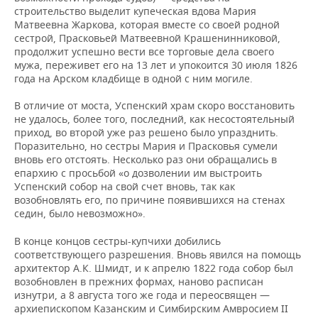
строительство выделит купеческая вдова Мария
Матвеевна Жаркова, которая вместе со своей родной
сестрой, Прасковьей Матвеевной Крашенинниковой,
продолжит успешно вести все торговые дела своего
мужа, переживет его на 13 лет и упокоится 30 июля 1826
года на Арском кладбище в одной с ним могиле.
В отличие от моста, Успенский храм скоро восстановить
не удалось, более того, последний, как несостоятельный
приход, во второй уже раз решено было упразднить.
Поразительно, но сестры Мария и Прасковья сумели
вновь его отстоять. Несколько раз они обращались в
епархию с просьбой «о дозволении им выстроить
Успенский собор на свой счет вновь, так как
возобновлять его, по причине появившихся на стенах
седин, было невозможно».
В конце концов сестры-купчихи добились
соответствующего разрешения. Вновь явился на помощь
архитектор А.К. Шмидт, и к апрелю 1822 года собор был
возобновлен в прежних формах, наново расписан
изнутри, а 8 августа того же года и переосвящен —
архиепископом Казанским и Симбирским Амвросием II