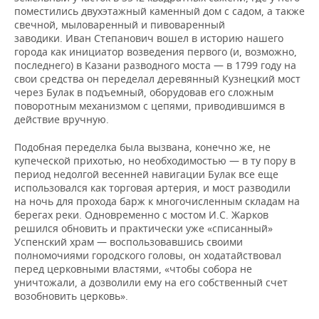
поместились двухэтажный каменный дом с садом, а также
свечной, мыловаренный и пивоваренный
заводики. Иван Степанович вошел в историю нашего
города как инициатор возведения первого (и, возможно,
последнего) в Казани разводного моста — в 1799 году на
свои средства он переделал деревянный Кузнецкий мост
через Булак в подъемный, оборудовав его сложным
поворотным механизмом с цепями, приводившимся в
действие вручную.
Подобная переделка была вызвана, конечно же, не
купеческой прихотью, но необходимостью — в ту пору в
период недолгой весенней навигации Булак все еще
использовался как торговая артерия, и мост разводили
на ночь для прохода барж к многочисленным складам на
берегах реки. Одновременно с мостом И.С. Жарков
решился обновить и практически уже «списанный»
Успенский храм — воспользо­вавшись своими
полномочиями городского головы, он ходатайствовал
перед церковными властями, «чтобы собора не
уничтожали, а дозволили ему на его собственный счет
возобновить церковь».