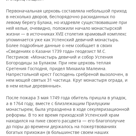
Первоначальная церковь составляла небольшой приход
в несколько дворов, беспорядочно раскиданных по
левому берегу Булака, но издревле существовавшие при
ней кельи, очевидно, положили начало монастырской
жизни — в источниках XVII столетия храмовый комплекс
упоминается уже как Успенский девичий монастырь.
Более подробные данные о нем сообщает в своих
«Сведениях о Казани 1739 го­да» геодезист М.С.
Пестриков: «Монастырь девичий и собор Успения
Богородицы за Булаком. При нем церковь теплая
Сретения Господня, придел Михаила Малеина.
Напрестольной крест Господень сребреной вызолочен, в
нем мощей святых 31 частица. Круг мона­стыря ограда, и
в нем кельи деревянные».
После пожара 3 мая 1749 года обитель пришла в упадок,
а в 1764 году, вместе с близлежащим Прилуцким
монастырем, была упразднена в ходе секуля­ризационной
реформы. В то же время приходской Успенский храм
находился на пике своего расцвета — его благополучие
до поры до времени держалось на пожертвованиях
богатых прихожан (в большинстве своем наших