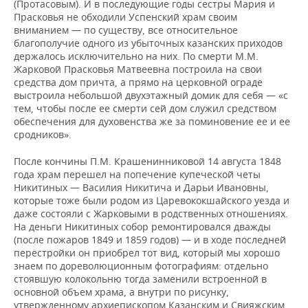
(Протасовым). И в последующие годы сестры Мария и
Прасковья не обходили Успенский храм своим
вниманием — по существу, все относительное
благополучие одного из убыточных казанских приходов
держалось исключительно на них. По смерти М.М.
Жарковой Прасковья Матвеевна построила на свои
средства дом причта, а прямо на церковной ограде
выстроила небольшой двухэтажный домик для себя — «с
тем, чтобы после ее смерти сей дом служил средством
обеспечения для духовенства же за поминовение ее и ее
сродников».
После кончины П.М. Крашенинниковой 14 августа 1848
года храм перешел на попечение купеческой четы
Никитиных — Василия Никитича и Дарьи Ивановны,
которые тоже были родом из Царевококшайского уезда и
даже состояли с Жарковыми в родственных отношениях.
На деньги Никитиных собор ремонтировался дважды
(после пожаров 1849 и 1859 годов) — и в ходе последней
перестройки он приобрел тот вид, который мы хорошо
знаем по дореволюционным фотографиям: отдельно
стоявшую колокольню тогда заменили встроенной в
основной объем храма, а внутри по рисунку,
утвержденному архиепископом Казанским и Свияжским