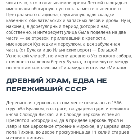
читателю, что в описываемое время Лесной площадью
именовали обширную пустошь на месте нынешнего
Центрального стадиона, служившую «для складки
казенных, обывательских и запасных лесов и дров». Ну и,
наконец, в дорегулярный период (который нас,
собственно, и интересует) улица была поделена на две
части — ее отрезок, прилегавший к крепости,
именовался Кузнецким переулком, а вся забулачная
часть (от Булака и до Ильинских ворот) — Большой
Успенской улицей, по имени древнего Успенского собора,
стоявшего на левом берегу Булака, в промежутке между
нынешним комплексом «Пирамида» и отелем «Мираж».
ДРЕВНИЙ ХРАМ, ЕДВА НЕ
ПЕРЕЖИВШИЙ СССР
Деревянная церковь на этом месте появилась в 1566
году: «За Булаком, в остроге, государева царя и великого
князя Слобода Ямская, а в Слободе церковь Успения
Пресвятой Богородицы, да в приделе церковь Фрол и
Лавр и все церковное строение мирское, а у церкви двор
попа Тихона, во дворе проскурница да 11 келий старцев
и стариц нищих».