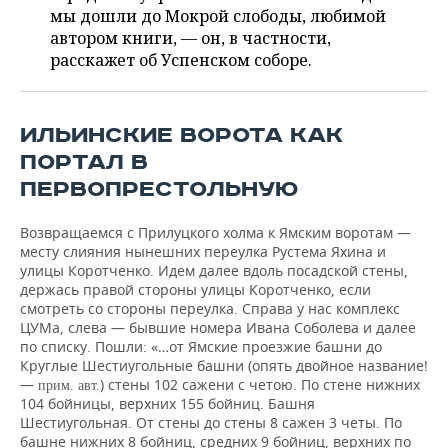
НЕФТЕХИМИЯ
мы дошли до Мокрой слободы, любимой
РОЗНИЧНАЯ ТОРГОВЛЯ
НОВОСТИ ТЕХНОЛОГИЙ
автором книги, — он, в частности,
МЕРОПРИЯТИЯ
НЕФТЬ
расскажет об Успенском соборе.
ТРАНСПОРТ
IT
НОВОСТИ МЕРОПРИЯТИЙ
СПОРТ
ОПК
УСЛУГИ
МЕДИА
ВЫЕЗДНАЯ РЕДАКЦИЯ
НОВОСТИ СПОРТА
ОБЩЕСТВО
ИЛЬИНСКИЕ ВОРОТА КАК
ЭНЕРГЕТИКА
ПОРТАЛ В
ТЕЛЕКОММУНИКАЦИИ
БИЗНЕС-БРАНЧИ
ФУТБОЛ
НОВОСТИ ОБЩЕСТВА
ФОТОГАЛЕРЕЯ
ПЕРВОПРЕСТОЛЬНУЮ
ONLINE-КОНФЕРЕНЦИИ
ХОККЕЙ
ВЛАСТЬ
СЮЖЕТЫ
Возвращаемся с Прилуцкого холма к Ямским воротам —
месту слияния нынешних переулка Рустема Яхина и
ОТКРЫТАЯ ЛЕКЦИЯ
БАСКЕТБОЛ
ИНФРАСТРУКТУРА
СПРАВОЧНИК
улицы Коротченко. Идем далее вдоль посадской стены,
держась правой стороны улицы Коротченко, если
смотреть со стороны переулка. Справа у нас комплекс
ВОЛЕЙБОЛ
ИСТОРИЯ
СПИСОК ПЕРСОН
ПОЛНАЯ ВЕРСИЯ
ЦУМа, слева — бывшие номера Ивана Соболева и далее
по списку. Пошли: «…от Ямские проезжие башни до
КИБЕРСПОРТ
КУЛЬТУРА
СПИСОК КОМПАНИЙ
Круглые Шестиугольные башни (опять двойное название!
—
) стены 102 сажени с четою. По стене нижних
п
рим. авт.
104 бойницы, верхних 155 бойниц. Башня
ФИГУРНОЕ КАТАНИЕ
МЕДИЦИНА
Шестиугольная. От стены до стены 8 сажен 3 четы. По
башне нижних 8 бойниц, средних 9 бойниц, верхних по