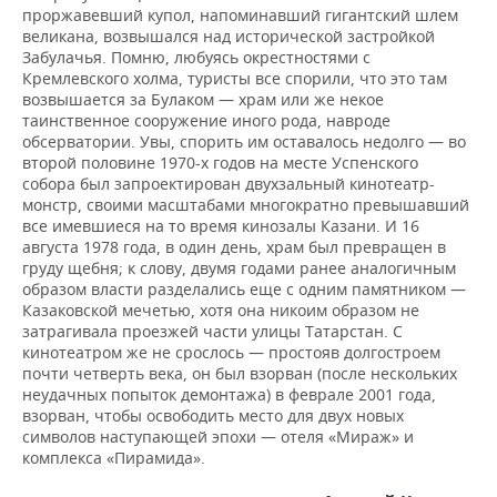
проржавевший купол, напоминавший гигантский шлем
великана, возвышался над исторической застройкой
Забулачья. Помню, любуясь окрестностями с
Кремлевского холма, туристы все спорили, что это там
возвышается за Булаком — храм или же некое
таинственное сооружение иного рода, навроде
обсерватории. Увы, спорить им оставалось недолго — во
второй половине 1970-х годов на месте Успенского
собора был запроектирован двухзальный кинотеатр-
монстр, своими масштабами многократно превышавший
все имевшиеся на то время кинозалы Казани. И 16
августа 1978 года, в один день, храм был превращен в
груду щебня; к слову, двумя годами ранее аналогичным
образом власти разделались еще с одним памятником —
Казаковской мечетью, хотя она никоим образом не
затрагивала проезжей части улицы Татарстан. С
кинотеатром же не срослось — простояв долгостроем
почти четверть века, он был взорван (после нескольких
неудачных попыток демонтажа) в феврале 2001 года,
взорван, чтобы освободить место для двух новых
символов наступающей эпохи — отеля «Мираж» и
комплекса «Пирамида».