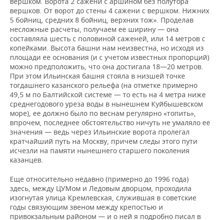
вершком. Ворота 2 сажени с аршином без полутора
вершков. От ворот до стены 4 сажени с вершком. Нижних
5 бойниц, средних 8 бойниц, верхних тож». Проделав
несложные расчеты, получаем ее ширину — она
составляла шесть с половиной саженей, или 14 метров с
копейками. Высота башни нам неизвестна, но исходя из
площади ее основания (и с учетом известных пропорций)
можно пред­положить, что она достигала 18—20 метров.
При этом Ильинская башня стояла в низшей точке
тогдашнего казанского рельефа (на отметке примерно
49,5 м по Балтийской системе — то есть на 4 метра ниже
среднегодового уреза воды в нынешнем Куйбышевском
море), ее должно было по веснам регулярно «топить»,
впрочем, последнее обстоятельство ничуть не умаляло ее
значения — ведь через Ильинские ворота пролегал
кратчайший путь на Москву, причем следы этого пути
исчезли на памяти нынешнего старшего поколения
казанцев.
Еще относительно недавно (примерно до 1996 года)
здесь, между ЦУМом и Ледовым дворцом, проходила
изогнутая улица Кремлевская, служившая в советские
годы связующим звеном между крепостью и
привокзальным районом — и о ней я подробно писал в