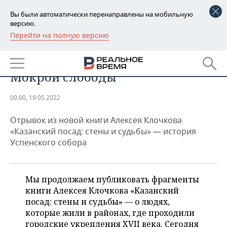
Вы были автоматически перенаправлены на мобильную
версию.
Перейти на полную версию
РЕГИОНЫ
ОБЩЕСТВО
Башни, храмы и общежития
БАШКОРТОСТАН
НОВОСТИ
Мокрой слободы
ТАТАРСТАН
АНАЛИТИКА
00:00, 19.05.2022
УДМУРТИЯ
НОВОСТИ АНАЛИТИКИ
ЭКОНОМИКА
Отрывок из новой книги Алексея Клочкова
ДЕКЛАРАЦИИ О ДОХОДАХ
НОВОСТИ ЭКОНОМИКИ
ПРОМЫШЛЕННОСТЬ
«Казанский посад: стены и судьбы» — история
Успенского собора
КОРОЛИ ГОСЗАКАЗА ПФО
ФИНАНСЫ
НОВОСТИ
НЕДВИЖИМОСТЬ
ПРОМЫШЛЕННОСТИ
ВУЗЫ ТАТАРСТАНА
БАНКИ
НОВОСТИ НЕДВИЖИМОСТИ
АВТО
Мы продолжаем публиковать фрагменты
АГРОПРОМ
книги Алексея Клочкова «Казанский
КОМУ ПРИНАДЛЕЖАТ
БЮДЖЕТ
НОВОСТИ АВТО
БИЗНЕС
посад: стены и судьбы» — о людях,
ТОРГОВЫЕ ЦЕНТРЫ
МАШИНОСТРОЕНИЕ
которые жили в районах, где проходили
ТАТАРСТАНА
ИНВЕСТИЦИИ
НОВОСТИ БИЗНЕСА
ТЕХНОЛОГИИ
городские укрепления XVII века. Сегодня