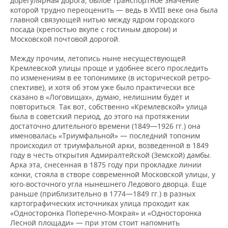
дорегулярная дорога, былое транспортное значение
которой трудно переоценить — ведь в XVIII веке она была
главной связующей нитью между ядром городского
посада (крепостью вкупе с гостиным двором) и
Московской почтовой дорогой.
Между прочим, летопись ныне несуществующей
Кремлевской улицы проще и удобнее всего проследить
по изменениям в ее топонимике (в исторической ретро­
спективе), и хотя об этом уже было практически все
сказано в «Логовищах», думаю, нелишним будет и
повториться. Так вот, собственно «Кремлевской» улица
была в советский период, до этого на протяжении
достаточно длительного вре­мени (1849—1926 гг.) она
именовалась «Триумфальной» — последний топоним
происходил от триумфальной арки, возведенной в 1849
году в честь открытия Адмиралтейской (Земской) дамбы.
Арка эта, снесенная в 1875 году при прокладке линии
конки, стояла в створе современной Московской улицы, у
юго-восточного угла нынешнего Ледового дворца. Еще
раньше (приблизительно в 1774—1849 гг.) в разных
картографических источни­ках улица проходит как
«Односторонка Поперечно-Мокрая» и «Односторонка
Лесной площади» — при этом стоит напомнить