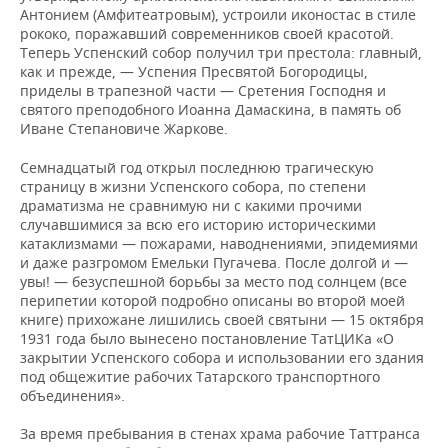
Антонием (Амфитеатровым), устроили иконостас в стиле
рококо, поражавший современников своей красотой.
Теперь Успенский собор получил три престола: главный,
как и прежде, — Успения Пресвятой Богородицы,
приделы в трапезной части — Сретения Господня и
святого преподобного Иоанна Дамаскина, в память об
Иване Степановиче Жаркове.
Семнадцатый год открыл последнюю трагическую
страницу в жизни Успенского собора, по степени
драматизма не сравнимую ни с какими прочими
случавшимися за всю его историю историческими
катаклизмами — пожарами, наводнениями, эпидемиями
и даже разгромом Емельки Пугачева. После долгой и —
увы! — безуспешной борьбы за место под солнцем (все
перипетии которой подробно описаны во второй моей
книге) прихожане лишились своей святыни — 15 октября
1931 года было вынесено постановление ТатЦИКа «О
закрытии Успенского собора и использовании его здания
под общежитие рабочих Татарского транспортного
объединения».
За время пребывания в стенах храма рабочие Таттранса