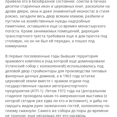
привели его в безобразное состояние: сожгли в печках
десятки старинных икон и церковных книг, раскололи на
дрова двери, окна и даже знаменитый иконостас в стиле
рококо, загадили весь двор всяким хламом, разбили и
пустили на хозяйственные нужды надгробные
памятники, оставшиеся еще со времен монастырского
погоста. Кроме занимаемых помещений, дирекция
транспортного треста требовала еще и дом причта под
столовую, но он не был ей передан, а пошел под
коммуналки.
В первые послевоенные годы бывшая территория
храмового комплекса (над которой еще доминировали
Успенский собор с колоколенкой) использовалась под
деловой двор стройконторы для производства типовых
фанерных дачных домиков, а в 1963 году остатки
церковной земли вместе с храмом отдали под
государственные гаражи автотранспортного
предприятия (АТП-1). Летом 1972 года на Центральном
стадионе проходила какая-то американская выставка (о
которой сегодня уже едва ли кто и вспомнит), и дабы не
смущать видом руин заокеанских гостей, колоколенку по-
тихому смахнули. Самого же собора до поры до времени
не тронули: еще несколько лет его насквозь