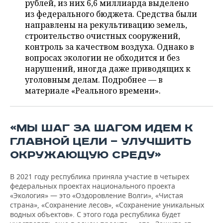
рублей, из них 6,6 миллиарда выделено
НЕФТЕХИМИЯ
из федерального бюджета. Средства были
РОЗНИЧНАЯ ТОРГОВЛЯ
НОВОСТИ ТЕХНОЛОГИЙ
МЕРОПРИЯТИЯ
направлены на рекультивацию земель,
НЕФТЬ
строительство очистных сооружений,
ТРАНСПОРТ
IT
НОВОСТИ МЕРОПРИЯТИЙ
СПОРТ
контроль за качеством воздуха. Однако в
ОПК
вопросах экологии не обходится и без
УСЛУГИ
МЕДИА
ВЫЕЗДНАЯ РЕДАКЦИЯ
НОВОСТИ СПОРТА
ОБЩЕСТВО
нарушений, иногда даже приводящих к
ЭНЕРГЕТИКА
уголовным делам. Подробнее — в
ТЕЛЕКОММУНИКАЦИИ
БИЗНЕС-БРАНЧИ
ФУТБОЛ
НОВОСТИ ОБЩЕСТВА
ФОТОГАЛЕРЕЯ
материале «Реального времени».
ONLINE-КОНФЕРЕНЦИИ
ХОККЕЙ
ВЛАСТЬ
СЮЖЕТЫ
«МЫ ШАГ ЗА ШАГОМ ИДЕМ К
ОТКРЫТАЯ ЛЕКЦИЯ
БАСКЕТБОЛ
ИНФРАСТРУКТУРА
СПРАВОЧНИК
ГЛАВНОЙ ЦЕЛИ — УЛУЧШИТЬ
ОКРУЖАЮЩУЮ СРЕДУ»
ВОЛЕЙБОЛ
ИСТОРИЯ
СПИСОК ПЕРСОН
ПОЛНАЯ ВЕРСИЯ
В 2021 году республика приняла участие в четырех
КИБЕРСПОРТ
КУЛЬТУРА
СПИСОК КОМПАНИЙ
федеральных проектах национального проекта
«Экология» — это «Оздоровление Волги», «Чистая
ФИГУРНОЕ КАТАНИЕ
МЕДИЦИНА
страна», «Сохранение лесов», «Сохранение уникальных
водных объектов». С этого года республика будет