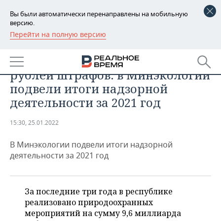
Вы были автоматически перенаправлены на мобильную
версию.
Перейти на полную версию
РЕГИОНЫ
ПРОМЫШЛЕННОСТЬ
22 уголовных дела, 52 миллиона
БАШКОРТОСТАН
НОВОСТИ
рублей штрафов: в Минэкологии
ТАТАРСТАН
АНАЛИТИКА
подвели итоги надзорной
деятельности за 2021 год
УДМУРТИЯ
НОВОСТИ АНАЛИТИКИ
ЭКОНОМИКА
15:30, 25.01.2022
ДЕКЛАРАЦИИ О ДОХОДАХ
НОВОСТИ ЭКОНОМИКИ
ПРОМЫШЛЕННОСТЬ
В Минэкологии подвели итоги надзорной
КОРОЛИ ГОСЗАКАЗА ПФО
ФИНАНСЫ
НОВОСТИ
НЕДВИЖИМОСТЬ
деятельности за 2021 год
ПРОМЫШЛЕННОСТИ
ВУЗЫ ТАТАРСТАНА
БАНКИ
НОВОСТИ НЕДВИЖИМОСТИ
АВТО
АГРОПРОМ
За последние три года в республике
КОМУ ПРИНАДЛЕЖАТ
БЮДЖЕТ
НОВОСТИ АВТО
БИЗНЕС
ТОРГОВЫЕ ЦЕНТРЫ
МАШИНОСТРОЕНИЕ
реализовано природоохранных
ТАТАРСТАНА
мероприятий на сумму 9,6 миллиарда
ИНВЕСТИЦИИ
НОВОСТИ БИЗНЕСА
ТЕХНОЛОГИИ