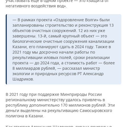
участвовать еще в одном проекте — это «Защита от
ВОДНЫЕ ВИДЫ СПОРТА
ОБРАЗОВАНИЕ
негативного воздействия вод».
ХОККЕЙ С МЯЧОМ
ПРОИСШЕСТВИЯ
— В рамках проекта «Оздоровление Волги» были
запланированы строительство и реконструкция 13
объектов очистных сооружений. 12 из них уже
завершены. 13-й, самый крупный объект — это
биологические очистные сооружения канализации
Казани, его планируют сдать в 2024 году. Также в
2021 году мы досрочно начали работы по
рекультивации иловых полей, сроки реализации
проекта — до 2024 года, а стоимость работ — более
8 миллиардов рублей, — рассказал министр
экологии и природных ресурсов РТ Александр
Шадриков.
В 2021 году при поддержке Минприроды России
региональному министерству удалось привлечь в
республику дополнительно 170 миллионов рублей. Эти
деньги выделены на рекультивацию Самосыровского
полигона в Казани.
Как отметил Александр Шадриков, охрана природы в