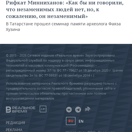
Рифкат Минниханов: «Как бы ни говорили,
что незаменимых людей нет, но, к
сожалению, он незаменимый»
В Татарстане прошел семинар памяти археолога Фаяза
Хузина
© 2015 - 2026 Сетевое издание «Реальное время» Зарегистрировано
Федеральной службой по надзору в сфере связи, информационных
технологий и массовых коммуникаций (Роскомнадзор) –
регистрационный номер ЭЛ № ФС 77 - 79627 от 18 декабря 2020 г. (ранее
свидетельство Эл № ФС 77-59331 от 18 сентября 2014 г.)
Использование материалов Реального Времени разрешено только с
предварительного согласия правообладателей, упоминание сайта и
прямая гиперссылка обязательны при частичном или полном
воспроизведении материалов.
18+
RU
EN
РЕДАКЦИЯ
РЕКЛАМА