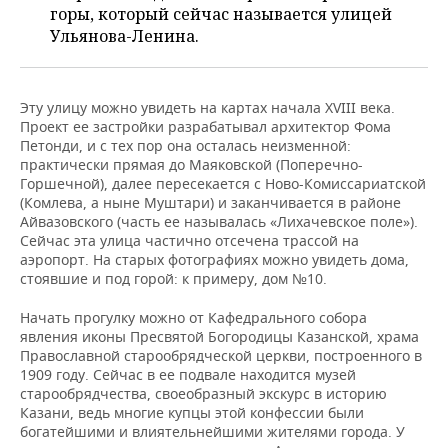
НЕФТЕХИМИЯ
горы, который сейчас называется улицей
Ульянова-Ленина.
РОЗНИЧНАЯ ТОРГОВЛЯ
НОВОСТИ ТЕХНОЛОГИЙ
МЕРОПРИЯТИЯ
НЕФТЬ
ТРАНСПОРТ
IT
НОВОСТИ МЕРОПРИЯТИЙ
СПОРТ
ОПК
Эту улицу можно увидеть на картах начала XVIII века.
Проект ее застройки разрабатывал архитектор Фома
УСЛУГИ
МЕДИА
ВЫЕЗДНАЯ РЕДАКЦИЯ
НОВОСТИ СПОРТА
ОБЩЕСТВО
ЭНЕРГЕТИКА
Петонди, и с тех пор она осталась неизменной:
практически прямая до Маяковской (Поперечно-
ТЕЛЕКОММУНИКАЦИИ
БИЗНЕС-БРАНЧИ
ФУТБОЛ
НОВОСТИ ОБЩЕСТВА
ФОТОГАЛЕРЕЯ
Горшечной), далее пересекается с Ново-Комиссариатской
(Комлева, а ныне Муштари) и заканчивается в районе
ONLINE-КОНФЕРЕНЦИИ
ХОККЕЙ
ВЛАСТЬ
СЮЖЕТЫ
Айвазовского (часть ее называлась «Лихачевское поле»).
Сейчас эта улица частично отсечена трассой на
аэропорт. На старых фотографиях можно увидеть дома,
ОТКРЫТАЯ ЛЕКЦИЯ
БАСКЕТБОЛ
ИНФРАСТРУКТУРА
СПРАВОЧНИК
стоявшие и под горой: к примеру, дом №10.
ВОЛЕЙБОЛ
ИСТОРИЯ
СПИСОК ПЕРСОН
ПОЛНАЯ ВЕРСИЯ
Начать прогулку можно от Кафедрального собора
явления иконы Пресвятой Богородицы Казанской, храма
Православной старообрядческой церкви, построенного в
КИБЕРСПОРТ
КУЛЬТУРА
СПИСОК КОМПАНИЙ
1909 году. Сейчас в ее подвале находится музей
старообрядчества, своеобразный экскурс в историю
ФИГУРНОЕ КАТАНИЕ
МЕДИЦИНА
Казани, ведь многие купцы этой конфессии были
богатейшими и влиятельнейшими жителями города. У