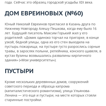
года. Сейчас это образец городской усадьбы XIX века.
ДОМ ЕВРЕИНОВЫХ (№60)
Юный Николай Евреинов пригласил в Казань друга по
Нижнему Новгороду Алешу Пешкова, когда ему было 16
лет. Будущий писатель Максим Горький жил у его
родителей: «Домик одиноко торчал на пригорке, в конце
узкой, бедной улицы, одна из его стен выходила на
пустырь пожарища; на пустыре густо разрослись сорные
травы, в зарослях полыни, репейника, конского щавеля, в
кустах бузины возвышались развалины кирпичного
здания» («Мои университеты»).
ПУСТЫРИ
Кроме нескольких деревянных домов, сооружений
советского периода и образца капрома
(капиталистического романтизма), улица Ульянова-
Ленина — это еще и пустыри, на месте которых стояли
старинные постройки.