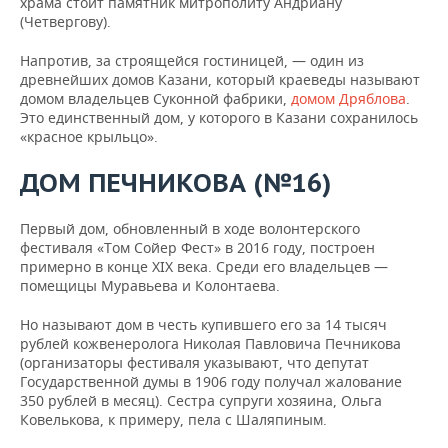
храма стоит памятник митрополиту Андриану
ВОДНЫЕ ВИДЫ СПОРТА
ОБРАЗОВАНИЕ
(Четвергову).
ХОККЕЙ С МЯЧОМ
ПРОИСШЕСТВИЯ
Напротив, за строящейся гостиницей, — один из
древнейших домов Казани, который краеведы называют
домом владельцев Суконной фабрики,
домом Дряблова
.
Это единственный дом, у которого в Казани сохранилось
«красное крыльцо».
ДОМ ПЕЧНИКОВА (№16)
Первый дом, обновленный в ходе волонтерского
фестиваля «Том Сойер Фест» в 2016 году, построен
примерно в конце XIX века. Среди его владельцев —
помещицы Муравьева и Колонтаева.
Но называют дом в честь купившего его за 14 тысяч
рублей кожвенеролога Николая Павловича Печникова
(организаторы фестиваля указывают, что депутат
Государственной думы в 1906 году получал жалование
350 рублей в месяц). Сестра супруги хозяина, Ольга
Ковелькова, к примеру, пела с Шаляпиным.