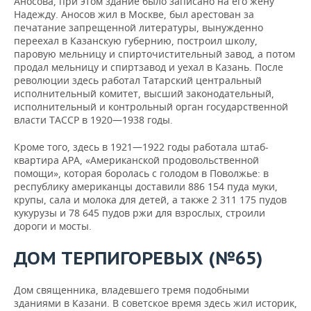
Аносова, при этом здание было записано на его жену
Надежду. Аносов жил в Москве, был арестован за
печатание запрещенной литературы, вынужденно
переехал в Казанскую губернию, построил школу,
паровую мельницу и спирточистительный завод, а потом
продал мельницу и спиртзавод и уехал в Казань. После
революции здесь работал Татарский центральный
исполнительный комитет, высший законодательный,
исполнительный и контрольный орган государственной
власти ТАССР в 1920—1938 годы.
Кроме того, здесь в 1921—1922 годы работала штаб-
квартира АРА, «Американской продовольственной
помощи», которая боролась с голодом в Поволжье: в
республику американцы доставили 886 154 пуда муки,
крупы, сала и молока для детей, а также 2 311 175 пудов
кукурузы и 78 645 пудов ржи для взрослых, строили
дороги и мосты.
ДОМ ТЕРПИГОРЕВЫХ (№65)
Дом священника, владевшего тремя подобными
зданиями в Казани. В советское время здесь жил историк,