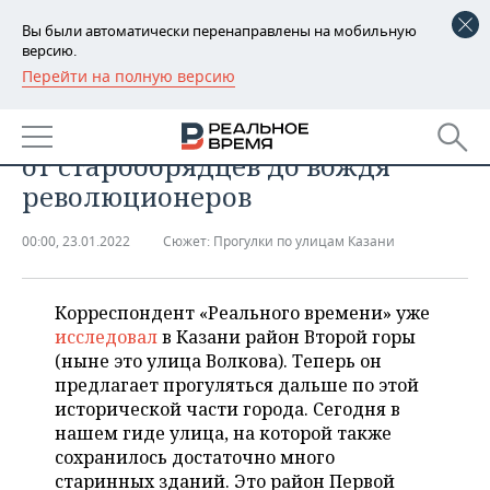
Вы были автоматически перенаправлены на мобильную
версию.
Перейти на полную версию
РЕГИОНЫ
ОБЩЕСТВО
Гид по улице Ульянова-Ленина:
БАШКОРТОСТАН
НОВОСТИ
от старообрядцев до вождя
ТАТАРСТАН
АНАЛИТИКА
революционеров
УДМУРТИЯ
НОВОСТИ АНАЛИТИКИ
ЭКОНОМИКА
00:00, 23.01.2022
Сюжет:
Прогулки по улицам Казани
ДЕКЛАРАЦИИ О ДОХОДАХ
НОВОСТИ ЭКОНОМИКИ
ПРОМЫШЛЕННОСТЬ
Корреспондент «Реального времени» уже
КОРОЛИ ГОСЗАКАЗА ПФО
ФИНАНСЫ
НОВОСТИ
НЕДВИЖИМОСТЬ
исследовал
в Казани район Второй горы
ПРОМЫШЛЕННОСТИ
(ныне это улица Волкова). Теперь он
ВУЗЫ ТАТАРСТАНА
БАНКИ
НОВОСТИ НЕДВИЖИМОСТИ
АВТО
предлагает прогуляться дальше по этой
АГРОПРОМ
исторической части города. Сегодня в
КОМУ ПРИНАДЛЕЖАТ
БЮДЖЕТ
НОВОСТИ АВТО
БИЗНЕС
нашем гиде улица, на которой также
ТОРГОВЫЕ ЦЕНТРЫ
МАШИНОСТРОЕНИЕ
сохранилось достаточно много
ТАТАРСТАНА
ИНВЕСТИЦИИ
НОВОСТИ БИЗНЕСА
старинных зданий. Это район Первой
ТЕХНОЛОГИИ