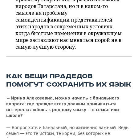
ВОДНЫЕ ВИДЫ СПОРТА
ОБРАЗОВАНИЕ
народов Татарстана, но и в каком-то
смысле на проблему
ХОККЕЙ С МЯЧОМ
ПРОИСШЕСТВИЯ
самоидентификации представителей
этих народов в современных условиях,
когда быстрые изменения в окружающем
мире заставляют нас меняться порой не в
самую лучшую сторону.
КАК ВЕЩИ ПРАДЕДОВ
ПОМОГУТ СОХРАНИТЬ ИХ ЯЗЫК
— Ирина Алексеевна, можно начать с банального
вопроса: где прежде всего должны прививаться
интерес и любовь к родному языку — в семье или
школе?
— Вопрос хоть и банальный, но жизненно важный. Ведь
семья — это те истоки, те корни, без которых не