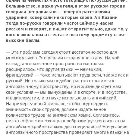
одним из немногих чисто говорящих по-русски детей.
Большинство, и даже учителя, в этом русском городе
говорили неправильно — неверно расставляли
ударения, коверкали некоторые слова. А в Казани
тогда по-русски говорили чисто! Сейчас у нас на
русском и говорят, и пишут отвратительно, даже те, у
кого в школьном аттестате по этому предмету стоят
высокие баллы.
— Эта проблема сегодня стоит достаточно остро для
многих языков. Это реалии сегодняшнего дня. На мой
взгляд, англоязычное пространство настолько
расширилось, что другие языки — немецкий,
французский — тоже испытывают трудности, так же как и
русский. Не только мы подобострастно относимся к
англоязычному пространству, но и жизнь диктует нам
свои условия — мы вынуждены и в спорте, и в искусстве,
и в дипломатии, и в науке использовать английский.
Например, ученый-филолог, чтобы подтвердить
значимость своих трудов, должен издать энное
количество трудов на английском языке. Согласитесь,
писать о фонетическом разнообразии русского языка на
английском крайне сложно для специалиста! Эти условия
англоязычного пространства проверяют многие языки на