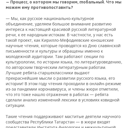
— Процесс, о котором мы говорим, глобальный. Что мы
можем ему противопоставить?
— Мы, как русское национально-культурное
объединение, уделяем большое внимание развитию
интереса к настоящей красивой русской литературной
речи, к ее народным истокам. В частности, у нас есть
такой проект, как Кирилло-Мефодиевские юношеские
научные чтения, которые проводятся ко Дню славянской
письменности и культуры и обращены именно к
молодежной аудитории. Там работают секции по
культурологии, по истории языка, по литературоведению,
по авторским творческим литературным работам.
Лучшие ребята-старшеклассники выдают
прекраснейшие мысли о развитии русского языка, его
истории! В этом году чтения проходили в онлайн-режиме
из-за пандемии коронавируса, и члены жюри отметили,
что это тоже нашло отражение в работах — ребята
сделали анализ изменений лексики в условиях ковидной
ситуации.
Такие чтения поддерживают маститые деятели научного
сообщества Республики Татарстан — в жюри входят
представители Института филологии и межкультурной