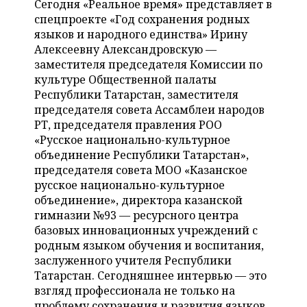
Сегодня «Реальное время» представляет в
НЕФТЕХИМИЯ
спецпроекте «Год сохранения родных
РОЗНИЧНАЯ ТОРГОВЛЯ
НОВОСТИ ТЕХНОЛОГИЙ
МЕРОПРИЯТИЯ
языков и народного единства» Ирину
НЕФТЬ
Алексеевну Александровскую —
ТРАНСПОРТ
IT
НОВОСТИ МЕРОПРИЯТИЙ
СПОРТ
заместителя председателя Комиссии по
ОПК
культуре Общественной палаты
УСЛУГИ
МЕДИА
ВЫЕЗДНАЯ РЕДАКЦИЯ
НОВОСТИ СПОРТА
ОБЩЕСТВО
Республики Татарстан, заместителя
ЭНЕРГЕТИКА
председателя совета Ассамблеи народов
ТЕЛЕКОММУНИКАЦИИ
БИЗНЕС-БРАНЧИ
ФУТБОЛ
НОВОСТИ ОБЩЕСТВА
ФОТОГАЛЕРЕЯ
РТ, председателя правления РОО
«Русское национально-культурное
ONLINE-КОНФЕРЕНЦИИ
ХОККЕЙ
ВЛАСТЬ
СЮЖЕТЫ
объединение Республики Татарстан»,
председателя совета МОО «Казанское
ОТКРЫТАЯ ЛЕКЦИЯ
БАСКЕТБОЛ
ИНФРАСТРУКТУРА
СПРАВОЧНИК
русское национально-культурное
объединение», директора казанской
ВОЛЕЙБОЛ
ИСТОРИЯ
СПИСОК ПЕРСОН
гимназии №93 — ресурсного центра
ПОЛНАЯ ВЕРСИЯ
базовых инновационных учреждений с
родным языком обучения и воспитания,
КИБЕРСПОРТ
КУЛЬТУРА
СПИСОК КОМПАНИЙ
заслуженного учителя Республики
Татарстан. Сегодняшнее интервью — это
ФИГУРНОЕ КАТАНИЕ
МЕДИЦИНА
взгляд профессионала не только на
проблему сохранения и развития языков