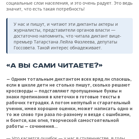
социальные слои населения, и это очень радует. Это ведь
значит, что есть такая потребность!
У нас и пишут, и читают эти диктанты актеры и
журналисты, представители органов власти —
достаточно напомнить, что читала диктант вице-
премьер Татарстана Лейла Фазлеева, депутаты
Госсовета. Такой интерес обнадеживает.
«А ВЫ САМИ ЧИТАЕТЕ?»
— Одним тотальным диктантом всех вряд ли спасешь,
если в школе дети не столько пишут, сколько решают
кроссворды — подставляют пропущенные буквы и
знаки препинания в клеточки в готовые тексты в
рабочих тетрадях. А потом неглупый и старательный
ученик, имея хорошие оценки, может написать одно и
то же слово три раза по-разному и везде с ошибками,
и боится, как огня, творческой самостоятельной
работы — сочинения…
— Что касается ошибок — у нас в студенчестве, в годы,