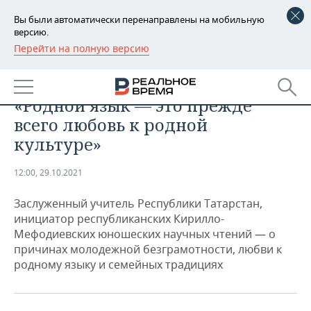
Вы были автоматически перенаправлены на мобильную
версию.
Перейти на полную версию
РЕГИОНЫ
ОБЩЕСТВО
Ирина Александровская:
БАШКОРТОСТАН
НОВОСТИ
«Родной язык — это прежде
ТАТАРСТАН
АНАЛИТИКА
всего любовь к родной
культуре»
УДМУРТИЯ
НОВОСТИ АНАЛИТИКИ
ЭКОНОМИКА
12:00, 29.10.2021
ДЕКЛАРАЦИИ О ДОХОДАХ
НОВОСТИ ЭКОНОМИКИ
ПРОМЫШЛЕННОСТЬ
Заслуженный учитель Республики Татарстан,
КОРОЛИ ГОСЗАКАЗА ПФО
ФИНАНСЫ
НОВОСТИ
НЕДВИЖИМОСТЬ
инициатор республиканских Кирилло-
ПРОМЫШЛЕННОСТИ
Мефодиевских юношеских научных чтений — о
ВУЗЫ ТАТАРСТАНА
БАНКИ
НОВОСТИ НЕДВИЖИМОСТИ
АВТО
причинах молодежной безграмотности, любви к
АГРОПРОМ
родному языку и семейных традициях
КОМУ ПРИНАДЛЕЖАТ
БЮДЖЕТ
НОВОСТИ АВТО
БИЗНЕС
ТОРГОВЫЕ ЦЕНТРЫ
МАШИНОСТРОЕНИЕ
ТАТАРСТАНА
ИНВЕСТИЦИИ
НОВОСТИ БИЗНЕСА
ТЕХНОЛОГИИ