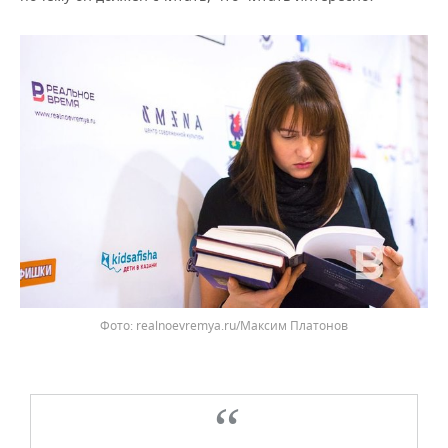
realnoevremya.ru/Максим Платонов