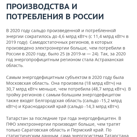
706,2
642,2
698,8
Ханты-
ПРОИЗВОДСТВА И
Карачаево-
Мансийский
1
1
1
Черкесская
-10,6%
автономный
15
15
15
Северо-Западный
072,6
200,1
310,1
ПОТРЕБЛЕНИЯ В РОССИИ
0,
110
113
114
Республика
округ - Югра
546,8
484,37
502,07
федеральный
-3,1%
286,7
781,7
578,3
(Тюменская
округ
Республика
область)
В 2020 году сальдо произведенной и потребленной
762,8
295,9
325,0
157,8
Северная Осетия
энергии сократилось до 4,6 млрд кВтч (с 11,4 млрд кВтч в
Республика
7
7
7
-2,0%
2019 году). Самодостаточных регионов, в которых
Ямало-Ненецкий
Карелия
655,2
813,9
931,9
Чеченская
1
произведено электроэнергии больше, чем потребили в
автономный
4
4
3
704,8
8,8
86,7%
2,
республика
315,7
России в 2020 году, было 25 (в 2019-м — 24). Так, за 2020
округ (Тюменская
250,41
167,61
613,22
8
9
9
Республика Коми
-6,6%
год энергопрофицитным регионом стала Астраханская
область)
610,5
215,7
166,2
область.
Ставропольский
12
13
18
-9,8%
край
617,3
986,5
232,0
Тюменская
Архангельская
9
10
10
-2,6%
Самым энергодефицитным субъектом в 2020 году была
область (кроме
область
878,9
137,7
044,5
Московская область. Она произвела (18 млрд кВтч) на
Ханты-
Приволжский
181
188
192
30,7 млрд кВтч меньше, чем потребила (48,7 млрд кВтч). В
Мансийского
федеральный
-3,7%
Архангельская
2
2
2
325,0
268,2
706,6
тройку регионов с самым большим энергодефицитом
автономного
2,
округ
область (кроме
7
7
7
488,8
436,25
461,49
также входят Белгородская область (сальдо -15,2 млрд
0,4%
округа-Югры и
автономного
916,8
883,2
821,4
кВтч) и Краснодарский край (сальдо -14,3 млрд кВтч).
Ямало-Ненецкого
Республика
24
26
24
округа)
-7,2%
автономного
Башкортостан
709,2
629,5
508,0
Татарстан за последние три года энергодефицитен. В
округа)
Ненецкий
ПФО электроэнергии производят больше, чем тратят
1
2
2
Республика
автономный
-13,0%
только Саратовская область и Пермский край. По
929,4
922,5
958,3
0,7%
962,0
254,5
223,2
Челябинская
6
6
6
Марий-эл
округ
0,
статистическим данным, сама энергосистема Татарстана