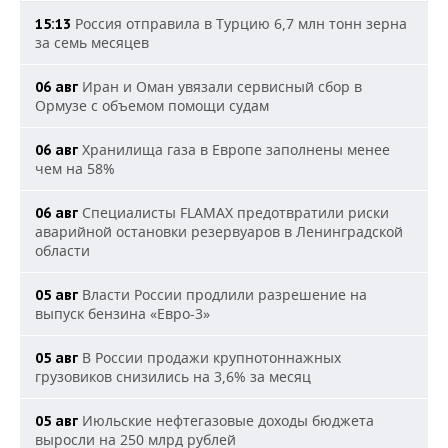
1
1
1
Россия отправила в Турцию 6,7 млн тонн зерна
15:13
г.Севастополь
-25,9%
Сибирский
107,8
495,8
585,6
за семь месяцев
федеральный
-
-
-
округ
Северо-
Иран и Оман увязали сервисный сбор в
06 авг
Кавказский
Ормузе с объемом помощи судам
-
-
-
Республика Алтай
41,7
21,8
19,3
91,3%
федеральный
округ
Хранилища газа в Европе заполнены менее
06 авг
Республика Тыва
33,8
36,9
42,1
-8,4%
чем на 58%
Республика
3
3
3
6,8%
Дагестан
884,0
635,3
040,7
Республика
13
11
26
17,2%
Специалисты FLAMAX предотвратили риски
06 авг
Хакасия
983,0
928,0
336,2
аварийной остановки резервуаров в Ленинградской
Республика
829,6
807,3
765,4
2,8%
области
Ингушетия
1
1
2
Алтайский край
-19,4%
586,4
967,9
456,5
Власти России продлили разрешение на
05 авг
Кабардино-
1
1
1
выпуск бензина «Евро-3»
Балкарская
-3,2%
Красноярский
13
15
15
481,7
530,6
520,0
-14,8%
Республика
край
191,6
474,6
505,8
В России продажи крупнотоннажных
05 авг
грузовиков снизились на 3,6% за месяц
Карачаево-
Иркутская
12
8
5
1
1
1
48,0%
Черкесская
-12,6%
область
962,3
756,4
022,6
607,6
839,1
721,1
Республика
Июльские нефтегазовые доходы бюджета
05 авг
выросли на 250 млрд рублей
Кемеровская
3
3
4