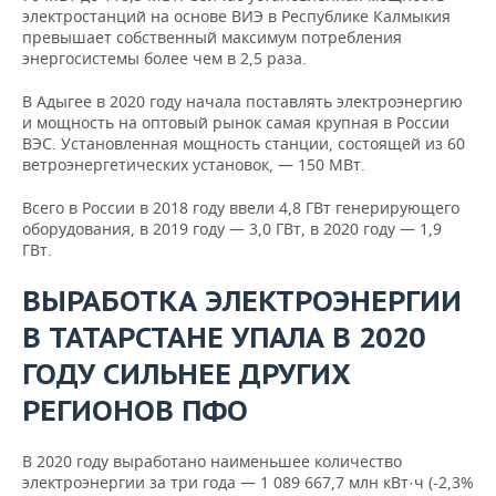
Тверская область
0,
861,71
861,18
854,82
электростанций на основе ВИЭ в Республике Калмыкия
превышает собственный максимум потребления
энергосистемы более чем в 2,5 раза.
1
1
1
Тульская область
-0
656,78
663,51
567,43
В Адыгее в 2020 году начала поставлять электроэнергию
и мощность на оптовый рынок самая крупная в России
Ярославская
1
2
1
-2
ВЭС. Установленная мощность станции, состоящей из 60
область
979,89
025,43
971,61
ветроэнергетических установок, — 150 МВт.
Город Москва
Всего в России в 2018 году ввели 4,8 ГВт генерирующего
столица
оборудования, в 2019 году — 3,0 ГВт, в 2020 году — 1,9
Российской
10
10
10
1,
ГВт.
Федерации город
678,63
529,8
504,2
федерального
ВЫРАБОТКА ЭЛЕКТРОЭНЕРГИИ
значения
В ТАТАРСТАНЕ УПАЛА В 2020
Северо-Западный
27
28
28
федеральный
-2
ГОДУ СИЛЬНЕЕ ДРУГИХ
695,8
516,0
388,2
округ
РЕГИОНОВ ПФО
Республика
1
1
1
-0
Карелия
113,84
118,34
219,12
В 2020 году выработано наименьшее количество
электроэнергии за три года — 1 089 667,7 млн кВт·ч (-2,3%
2
2
2