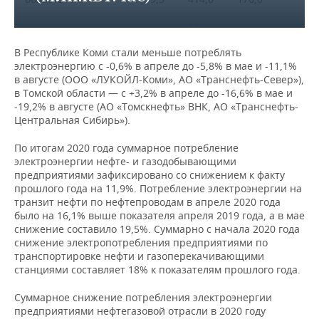
г.Санкт-Петербург
-11,0%
140,1
620,5
279,3
Удмуртская
776,52
768,36
761,36
1,
Воронежская
12
11
11
Республика
1,2%
Южный
область
120,2
974,1
560,7
83
83
80
федеральный
0,6%
В Республике Коми стали меньше потреблять
Чувашская
851,1
330,9
277,6
2
2
2
округ
электроэнергию с -0,6% в апреле до -5,8% в мае и -11,1%
Ивановская
3
3
3
Республика -
0,
-2,5%
219,01
217,72
567,61
в августе (ООО «ЛУКОЙЛ-Коми», АО «Транснефть-Север»),
область
379,7
468,0
494,5
Чувашия
в Томской области — с +3,2% в апреле до -16,6% в мае и
Республика
371,6
161,0
164,0
130,8
-19,2% в августе (АО «Томскнефть» ВНК, АО «Транснефть-
Адыгея
Калужская
7
8
8
7
8
7
Центральная Сибирь»).
-4,2%
Пермский край
-0
область
697,0
038,6
662,4
949,32
006,52
987,59
Республика
226,5
121,3
116,5
86,7%
По итогам 2020 года суммарное потребление
Калмыкия
Костромская
3
3
3
Кировская
1
1
электроэнергии нефте- и газодобывающими
-6,5%
993,49
0,
область
485,9
728,3
706,5
область
002,54
000,25
предприятиями зафиксировано со снижением к факту
3
3
2
Республика Крым
3,3%
прошлого года на 11,9%. Потребление электроэнергии на
825,2
704,2
212,4
8
8
8
Нижегородская
2
2
2
транзит нефти по нефтепроводам в апреле 2020 года
Курская область
0,8%
1,
773,9
706,7
863,6
область
875,13
825,72
991,68
было на 16,1% выше показателя апреля 2019 года, а в мае
Краснодарский
10
10
12
снижение составило 19,5%. Суммарно с начала 2020 года
1,2%
край
825,5
693,2
450,6
12
12
13
снижение электропотребления предприятиями по
Оренбургская
4
4
3
Липецкая область
1,0%
0,
635,0
514,6
008,2
транспортировке нефти и газоперекачивающими
область
113,95
095,03
976,65
Астраханская
4
4
4
станциями составляет 18% к показателям прошлого года.
1,3%
область
357,6
303,2
217,5
Московская
48
49
47
Пензенская
-0,7%
418,18
417,87
404,64
0,
Суммарное снижение потребления электроэнергии
область
737,2
089,6
347,7
область
Волгоградская
18
16
17
предприятиями нефтегазовой отрасли в 2020 году
9,7%