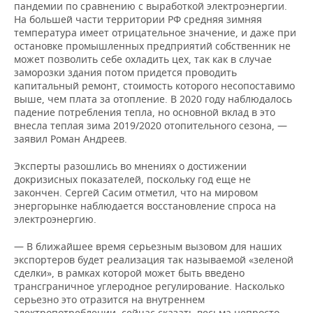
округ
пандемии по сравнению с выработкой электроэнергии.
Орловская
2
2
2
10,5%
На большей части территории РФ средняя зимняя
область
265,7
049,6
042,7
Карачаево-
Республика Алтай
688,6
602,6
598,8
14,3%
температура имеет отрицательное значение, и даже при
1
1
1
Черкесская
-18,1%
остановке промышленных предприятий собственник не
370,9
674,7
632,7
Рязанская
3
3
3
Республика
2,5%
Республика Тыва
824,3
825,2
819,2
-0,1%
может позволить себе охладить цех, так как в случае
область
441,7
357,6
087,5
заморозки здания потом придется проводить
Республика
капитальный ремонт, стоимость которого несопоставимо
Республика
16
16
16
670,3
181,1
64,2
270,1
Смоленская
2,1%
Северная Осетия
выше, чем плата за отопление. В 2020 году наблюдалось
71,1
10,2
6,3
597,1
Хакасия
468,5
122,8
613,9
область
падение потребления тепла, но основной вклад в это
Чеченская
внесла теплая зима 2019/2020 отопительного сезона, —
10
10
10
852,4
176,1
176,1
384,0
Тамбовская
2
3
2
Алтайский край
-2,0%
республика
заявил Роман Андреев.
-3,5%
304,3
519,7
721,9
область
969,0
076,5
881,8
Эксперты разошлись во мнениях о достижении
Ставропольский
3
4
8
Красноярский
54
54
53
-28,5%
Тверская область
451,7
298,3
309,6
51,4%
1,0%
докризисных показателей, поскольку год еще не
край
229,9
515,1
612,4
край
734,2
173,8
412,0
закончен. Сергей Сасим отметил, что на мировом
энергорынке наблюдается восстановление спроса на
5
5
5
Приволжский
Тульская область
3,4%
Иркутская
55
56
55
электроэнергию.
620,6
433,2
432,5
-2,5%
федеральный
-
-
-
область
146,9
546,1
664,7
округ
— В ближайшее время серьезным вызовом для наших
Ярославская
4
5
5
-9,6%
Кемеровская
34
35
35
экспортеров будет реализация так называемой «зеленой
область
892,6
410,5
519,9
-3,2%
Республика
14
13
12
область
165,5
312,9
612,7
5,2%
сделки», в рамках которой может быть введено
Башкортостан
094,3
393,7
022,0
трансграничное углеродное регулирование. Насколько
4
4
5
г.Москва
-2,8%
Новосибирская
16
16
16
серьезно это отразится на внутреннем
472,3
599,0
778,6
-2,7%
Республика
область
056,3
496,8
645,7
200,7
277,5
360,0
-27,7%
электропотреблении, сейчас сказать весьма непросто, —