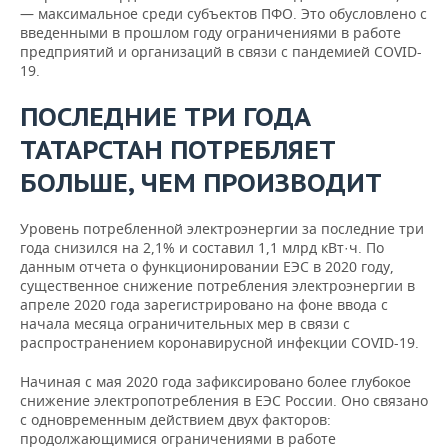
213,52
51,99
48,44
31
-12,9%
— максимальное среди субъектов ПФО. Это обусловлено с
Адыгея (Адыгея)
область
023,1
688,0
463,8
введенными в прошлом году ограничениями в работе
предприятий и организаций в связи с пандемией COVID-
Республика
Орловская
1
1
1
377,58
92,28
39,75
30
-11,3%
19.
Калмыкия
область
148,5
294,1
324,3
ПОСЛЕДНИЕ ТРИ ГОДА
1
1
2
Рязанская
4
4
4
Республика Крым
1,
0,9%
817,85
783,55
294,76
область
268,0
231,8
535,6
ТАТАРСТАН ПОТРЕБЛЯЕТ
Краснодарский
2
2
2
БОЛЬШЕ, ЧЕМ ПРОИЗВОДИТ
Смоленская
24
22
21
2,
9,6%
край
855,18
791,26
694,02
область
620,5
467,8
663,0
Уровень потребленной электроэнергии за последние три
Астраханская
1
1
Тамбовская
1
940,4
3,
года снизился на 2,1% и составил 1,1 млрд кВт·ч. По
948,1
951,9
-0,4%
область
184,36
148,67
область
015,6
данным отчета о функционировании ЕЭС в 2020 году,
существенное снижение потребления электроэнергии в
Волгоградская
4
4
4
35
38
43
1,
апреле 2020 года зарегистрировано на фоне ввода с
Тверская область
-6,5%
область
329,64
281,28
626,25
827,1
300,2
169,9
начала месяца ограничительных мер в связи с
распространением коронавирусной инфекции COVID-19.
Ростовская
7
7
7
5
5
5
5,
Тульская область
-2,6%
область
745,62
366,43
325,39
175,3
315,0
015,3
Начиная с мая 2020 года зафиксировано более глубокое
снижение электропотребления в ЕЭС России. Оно связано
Город
с одновременным действием двух факторов:
Ярославская
7
6
6
5,1%
федерального
1
1
продолжающимися ограничениями в работе
область
069,1
728,7
982,4
227,64
-3