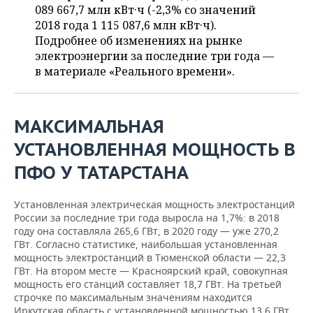
НЕФТЕХИМИЯ
089 667,7 млн кВт·ч (-2,3% со значений
2018 года 1 115 087,6 млн кВт·ч).
РОЗНИЧНАЯ ТОРГОВЛЯ
НОВОСТИ ТЕХНОЛОГИЙ
МЕРОПРИЯТИЯ
НЕФТЬ
Подробнее об изменениях на рынке
электроэнергии за последние три года —
ТРАНСПОРТ
IT
НОВОСТИ МЕРОПРИЯТИЙ
СПОРТ
ОПК
в материале «Реального времени».
УСЛУГИ
МЕДИА
ВЫЕЗДНАЯ РЕДАКЦИЯ
НОВОСТИ СПОРТА
ОБЩЕСТВО
ЭНЕРГЕТИКА
МАКСИМАЛЬНАЯ
ТЕЛЕКОММУНИКАЦИИ
БИЗНЕС-БРАНЧИ
ФУТБОЛ
НОВОСТИ ОБЩЕСТВА
ФОТОГАЛЕРЕЯ
УСТАНОВЛЕННАЯ МОЩНОСТЬ В
ONLINE-КОНФЕРЕНЦИИ
ХОККЕЙ
ВЛАСТЬ
СЮЖЕТЫ
ПФО У ТАТАРСТАНА
ОТКРЫТАЯ ЛЕКЦИЯ
БАСКЕТБОЛ
ИНФРАСТРУКТУРА
СПРАВОЧНИК
Установленная электрическая мощность электростанций
России за последние три года выросла на 1,7%: в 2018
ВОЛЕЙБОЛ
ИСТОРИЯ
СПИСОК ПЕРСОН
ПОЛНАЯ ВЕРСИЯ
году она составляла 265,6 ГВт, в 2020 году — уже 270,2
ГВт. Согласно статистике, наибольшая установленная
КИБЕРСПОРТ
КУЛЬТУРА
СПИСОК КОМПАНИЙ
мощность электростанций в Тюменской области — 22,3
ГВт. На втором месте — Красноярский край, совокупная
ФИГУРНОЕ КАТАНИЕ
МЕДИЦИНА
мощность его станций составляет 18,7 ГВт. На третьей
строчке по максимальным значениям находится
Иркутская область с установленной мощностью 13,6 ГВт.