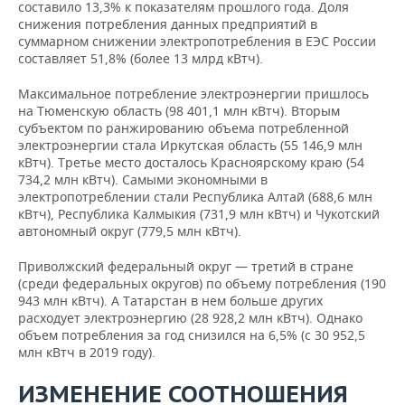
область
531,5
894,6
948,3
составило 13,3% к показателям прошлого года. Доля
Орловская
2
2
2
Самарская
5
6
6
-1,5%
-1
снижения потребления данных предприятий в
область
727,2
767,5
837,0
область
987,59
065,51
003,61
суммарном снижении электропотребления в ЕЭС России
Ростовская
43
44
42
-3,4%
составляет 51,8% (более 13 млрд кВтч).
область
033,1
562,4
341,0
Рязанская
6
6
6
Саратовская
6
6
6
-0,8%
-0
область
621,6
675,4
735,7
область
679,19
716,8
735,06
Максимальное потребление электроэнергии пришлось
2
2
г.Севастополь
827,4
-7,3%
на Тюменскую область (98 401,1 млн кВтч). Вторым
680,2
891,0
Смоленская
6
6
6
Ульяновская
1
1
1
2,0%
субъектом по ранжированию объема потребленной
-0
область
454,4
330,7
377,5
область
082,61
088,18
084,18
электроэнергии стала Иркутская область (55 146,9 млн
Северо-
кВтч). Третье место досталось Красноярскому краю (54
Кавказский
20
20
25
Тамбовская
3
3
3
Уральский
-3,1%
734,2 млн кВтч). Самыми экономными в
-4,6%
40
39
39
федеральный
072,7
724,1
141,9
область
544,0
713,0
606,2
федеральный
0,
электропотреблении стали Республика Алтай (688,6 млн
181,7
876,1
232,4
округ
округ
кВтч), Республика Калмыкия (731,9 млн кВтч) и Чукотский
7
7
9
автономный округ (779,5 млн кВтч).
Тверская область
-4,3%
Республика
3
4
4
648,6
994,8
225,5
Курганская
-8,5%
732,03
730,91
723,27
0,
Дагестан
765,9
117,6
784,8
область
Приволжский федеральный округ — третий в стране
10
10
10
(среди федеральных округов) по объему потребления (190
Тульская область
-0,2%
Республика
282,8
298,7
035,3
Свердловская
10
10
10
943 млн кВтч). А Татарстан в нем больше других
0,0
0,0
0,0
0,0%
1,
Ингушетия
область
756,1
654,15
670,65
расходует электроэнергию (28 928,2 млн кВтч). Однако
объем потребления за год снизился на 6,5% (с 30 952,5
Ярославская
8
8
8
-3,3%
Кабардино-
млн кВтч в 2019 году).
область
247,7
530,5
962,3
Тюменская
22
22
21
0,
Балкарская
538,5
419,3
481,2
28,4%
область
286,01
088,23
576,78
Республика
ИЗМЕНЕНИЕ СООТНОШЕНИЯ
52
56
56
г.Москва
-6,9%