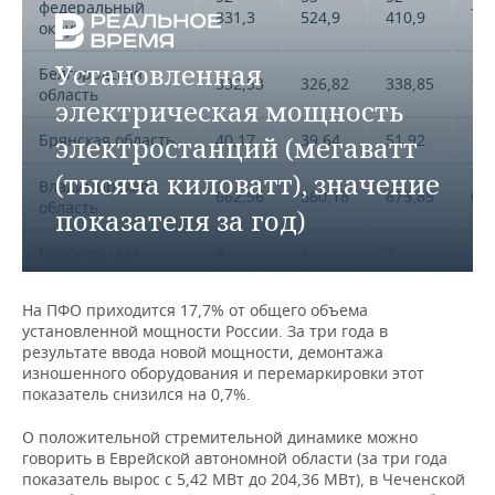
федеральный
-1
831,3
524,9
410,9
округ
Установленная
Белгородская
332,53
326,82
338,85
1,
область
электрическая мощность
Брянская область
электростанций (мегаватт
40,17
39,64
51,92
1,
(тысяча киловатт), значение
Владимирская
662,56
660,18
673,85
0,
область
показателя за год)
Воронежская
4
4
2
3,
область
746,83
605,75
998,21
На ПФО приходится 17,7% от общего объема
Ивановская
890,73
890,4
882,97
0,
установленной мощности России. За три года в
область
результате ввода новой мощности, демонтажа
изношенного оборудования и перемаркировки этот
Калужская
показатель снизился на 0,7%.
168,44
164,8
163,35
2,
область
О положительной стремительной динамике можно
Костромская
3
3
3
говорить в Еврейской автономной области (за три года
-0
область
833,03
842,36
833,2
показатель вырос с 5,42 МВт до 204,36 МВт), в Чеченской