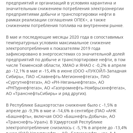
значения
625,01
674,92
предприятий и организаций в условиях карантина и
Севастополь
значительным снижением потребления электроэнергии
48
52
50
г.Москва
-7,3%
предприятиями добычи и транспортировки нефти в
233,9
043,2
920,2
Северо-
рамках реализации соглашения ОПЕК+, а также
Кавказский
8
7
7
снижением потребления топлива на внутреннем рынке.
Северо-Западный
8,
119
126
127
федеральный
318,2
675,9
255,4
федеральный
-5,6%
566,9
686,1
076,6
округ
В мае и последующие месяцы 2020 года в сопоставимых
округ
температурных условиях максимальное снижение
электропотребления к показателям 2019 года
Республика
1
1
1
Республика
5
4
5
0,
10,6%
зафиксировано в энергосистемах со значительной долей
Дагестан
912,21
912,16
906,88
Карелия
476,0
952,4
025,9
предприятий по добыче и транспортировке нефти, в том
числе Тюменской области, ХМАО и ЯНАО с -0,2% в апреле
Кабардино-
9
10
10
до -12,1% в мае и -15,4% в июне (ООО «ЛУКОЙЛ-Западная
Республика Коми
-5,7%
Балкарская
228,79
218,51
218,43
4,
980,3
578,0
562,9
Сибирь», ПАО «Славнефть-Мегионнефтегаз», ПАО
Республика
«Сургутнефтегаз», АО «РН-Няганьнефтегаз», АО
Архангельская
8
8
8
«РНПурнефтегаз», АО «Газпромнефть-Ноябрьскнефтегаз»,
-2,1%
Карачаево-
область
313,4
488,7
435,0
АО «ТранснефтьСибирь» и ряд других).
Черкесская
599,09
579,92
559,98
3,
Республика
Архангельская
В Республике Башкортостан снижение было с -1,5% в
область (кроме
6
6
6
апреле до -9,3% в мае и -14,6% в сентябре (ПАО «АНК
0,5%
Республика
автономного
670,9
637,4
628,7
«Башнефть», включая ООО «Башнефть-Добыча», АО
Северная Осетия-
443,57
97,58
94,52
35
округа)
«Транснефть-Урал»). В Удмуртской Республике
Алания
электропотребление снизилось с -5,1% в апреле до -13,4%