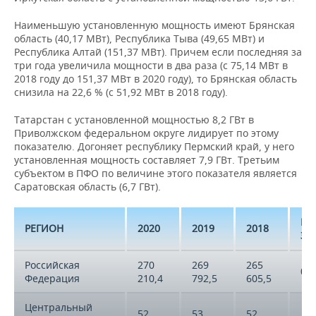
ВОДНЫЕ ВИДЫ СПОРТА
ОБРАЗОВАНИЕ
Наименьшую установленную мощность имеют Брянская
ХОККЕЙ С МЯЧОМ
ПРОИСШЕСТВИЯ
область (40,17 МВт), Республика Тыва (49,65 МВт) и
Республика Алтай (151,37 МВт). Причем если последняя за
три года увеличила мощности в два раза (с 75,14 МВт в
2018 году до 151,37 МВт в 2020 году), то Брянская область
снизила на 22,6 % (с 51,92 МВт в 2018 году).
Татарстан с установленной мощностью 8,2 ГВт в
Приволжском федеральном округе лидирует по этому
показателю. Догоняет республику Пермский край, у него
установленная мощность составляет 7,9 ГВт. Третьим
субъектом в ПФО по величине этого показателя является
Саратовская область (6,7 ГВт).
ИЗ
РЕГИОН
2020
2019
2018
ЗА
Российская
270
269
265
0,
Федерация
210,4
792,5
605,5
Центральный
52
53
52