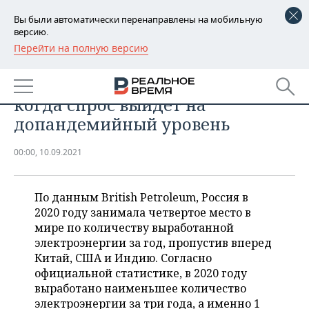
Вы были автоматически перенаправлены на мобильную
версию.
Перейти на полную версию
РЕГИОНЫ
ПРОМЫШЛЕННОСТЬ
Рынок электроэнергии России:
БАШКОРТОСТАН
НОВОСТИ
когда спрос выйдет на
ТАТАРСТАН
АНАЛИТИКА
допандемийный уровень
УДМУРТИЯ
НОВОСТИ АНАЛИТИКИ
ЭКОНОМИКА
00:00, 10.09.2021
ДЕКЛАРАЦИИ О ДОХОДАХ
НОВОСТИ ЭКОНОМИКИ
ПРОМЫШЛЕННОСТЬ
По данным British Petroleum, Россия в
КОРОЛИ ГОСЗАКАЗА ПФО
ФИНАНСЫ
НОВОСТИ
НЕДВИЖИМОСТЬ
2020 году занимала четвертое место в
ПРОМЫШЛЕННОСТИ
мире по количеству выработанной
ВУЗЫ ТАТАРСТАНА
БАНКИ
НОВОСТИ НЕДВИЖИМОСТИ
АВТО
электроэнергии за год, пропустив вперед
АГРОПРОМ
Китай, США и Индию. Согласно
КОМУ ПРИНАДЛЕЖАТ
БЮДЖЕТ
НОВОСТИ АВТО
БИЗНЕС
официальной статистике, в 2020 году
ТОРГОВЫЕ ЦЕНТРЫ
МАШИНОСТРОЕНИЕ
выработано наименьшее количество
ТАТАРСТАНА
ИНВЕСТИЦИИ
НОВОСТИ БИЗНЕСА
электроэнергии за три года, а именно 1
ТЕХНОЛОГИИ