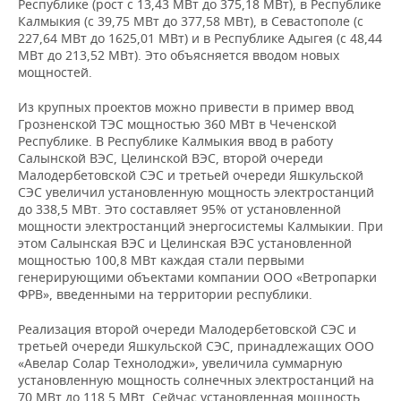
Республике (рост с 13,43 МВт до 375,18 МВт), в Республике
4
4
4
Калмыкия (с 39,75 МВт до 377,58 МВт), в Севастополе (с
Курская область
0,
705,86
706,54
698,81
227,64 МВт до 1625,01 МВт) и в Республике Адыгея (с 48,44
МВт до 213,52 МВт). Это объясняется вводом новых
мощностей.
1
1
1
Липецкая область
0,
243,78
236,89
224,49
Из крупных проектов можно привести в пример ввод
Грозненской ТЭС мощностью 360 МВт в Чеченской
Московская
6
7
7
-1
Республике. В Республике Калмыкия ввод в работу
область
362,13
316,29
918,97
Салынской ВЭС, Целинской ВЭС, второй очереди
Малодербетовской СЭС и третьей очереди Яшкульской
Орловская
440,05
437,92
437,42
0,
СЭС увеличил установленную мощность электростанций
область
до 338,5 МВт. Это составляет 95% от установленной
мощности электростанций энергосистемы Калмыкии. При
Рязанская
3
3
3
0,
этом Салынская ВЭС и Целинская ВЭС установленной
область
855,95
852,03
845,18
мощностью 100,8 МВт каждая стали первыми
генерирующими объектами компании ООО «Ветропарки
Смоленская
4
4
4
ФРВ», введенными на территории республики.
0,
область
015,52
007,16
009,47
Реализация второй очереди Малодербетовской СЭС и
Тамбовская
третьей очереди Яшкульской СЭС, принадлежащих ООО
356,68
358,14
436,12
-0
область
«Авелар Солар Технолоджи», увеличила суммарную
установленную мощность солнечных электростанций на
6
6
6
70 МВт до 118,5 МВт. Сейчас установленная мощность