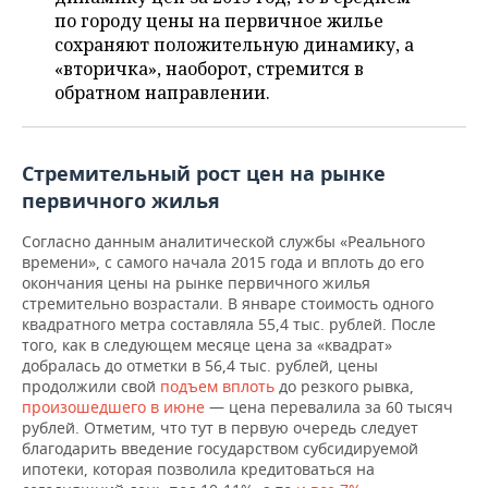
НЕФТЕХИМИЯ
по городу цены на первичное жилье
РОЗНИЧНАЯ ТОРГОВЛЯ
НОВОСТИ ТЕХНОЛОГИЙ
МЕРОПРИЯТИЯ
сохраняют положительную динамику, а
НЕФТЬ
«вторичка», наоборот, стремится в
ТРАНСПОРТ
IT
НОВОСТИ МЕРОПРИЯТИЙ
СПОРТ
обратном направлении.
ОПК
УСЛУГИ
МЕДИА
ВЫЕЗДНАЯ РЕДАКЦИЯ
НОВОСТИ СПОРТА
ОБЩЕСТВО
ЭНЕРГЕТИКА
Стремительный рост цен на рынке
ТЕЛЕКОММУНИКАЦИИ
БИЗНЕС-БРАНЧИ
ФУТБОЛ
НОВОСТИ ОБЩЕСТВА
ФОТОГАЛЕРЕЯ
первичного жилья
ONLINE-КОНФЕРЕНЦИИ
ХОККЕЙ
ВЛАСТЬ
СЮЖЕТЫ
Согласно данным аналитической службы «Реального
времени», с самого начала 2015 года и вплоть до его
окончания цены на рынке первичного жилья
ОТКРЫТАЯ ЛЕКЦИЯ
БАСКЕТБОЛ
ИНФРАСТРУКТУРА
СПРАВОЧНИК
стремительно возрастали. В январе стоимость одного
квадратного метра составляла 55,4 тыс. рублей. После
ВОЛЕЙБОЛ
ИСТОРИЯ
СПИСОК ПЕРСОН
ПОЛНАЯ ВЕРСИЯ
того, как в следующем месяце цена за «квадрат»
добралась до отметки в 56,4 тыс. рублей, цены
продолжили свой
подъем вплоть
до резкого рывка,
КИБЕРСПОРТ
КУЛЬТУРА
СПИСОК КОМПАНИЙ
произошедшего в июне
— цена перевалила за 60 тысяч
рублей. Отметим, что тут в первую очередь следует
ФИГУРНОЕ КАТАНИЕ
МЕДИЦИНА
благодарить введение государством субсидируемой
ипотеки, которая позволила кредитоваться на