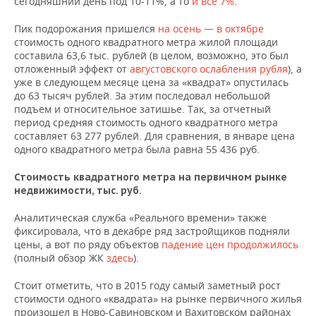
сегодняшний день под 10-11%, а то
и все 7%
.
ВОДНЫЕ ВИДЫ СПОРТА
ОБРАЗОВАНИЕ
Пик подорожания пришелся
на осень — в октябре
ХОККЕЙ С МЯЧОМ
ПРОИСШЕСТВИЯ
стоимость одного квадратного метра жилой площади
составила 63,6 тыс. рублей (в целом, возможно, это был
отложенный эффект от
августовского ослабления рубля
)
, а
уже в следующем месяце цена за «квадрат» опустилась
до 63 тысяч рублей.
За этим последовал небольшой
подъем и относительное затишье. Так, за отчетный
период средняя стоимость одного квадратного метра
составляет 63 277 рублей. Для сравнения, в январе цена
одного квадратного метра была равна 55 436 руб.
Стоимость квадратного метра на первичном рынке
недвижимости, тыс. руб.
Аналитическая служба «Реального времени» также
фиксировала, что в декабре ряд застройщиков подняли
цены, а вот по ряду объектов
падение цен продолжилось
(полный обзор ЖК
здесь
).
Стоит отметить, что в 2015 году самый заметный рост
стоимости одного «квадрата» на рынке первичного жилья
произошел в Ново-Савиновском и Вахитовском районах