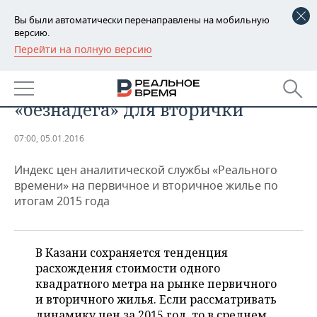
Вы были автоматически перенаправлены на мобильную
версию.
Перейти на полную версию
РЕГИОНЫ
Рынок недвижимости Казани —
БАШКОРТОСТАН
НОВОСТИ
2015: пауза от застройщика и
«безнадега» для вторички
ТАТАРСТАН
АНАЛИТИКА
07:00, 05.01.2016
УДМУРТИЯ
НОВОСТИ АНАЛИТИКИ
ЭКОНОМИКА
Индекс цен аналитической службы «Реального
ДЕКЛАРАЦИИ О ДОХОДАХ
НОВОСТИ ЭКОНОМИКИ
ПРОМЫШЛЕННОСТЬ
времени» на первичное и вторичное жилье по
итогам 2015 года
КОРОЛИ ГОСЗАКАЗА ПФО
ФИНАНСЫ
НОВОСТИ
НЕДВИЖИМОСТЬ
ПРОМЫШЛЕННОСТИ
ВУЗЫ ТАТАРСТАНА
БАНКИ
НОВОСТИ НЕДВИЖИМОСТИ
АВТО
В Казани сохраняется тенденция
АГРОПРОМ
расхождения стоимости одного
КОМУ ПРИНАДЛЕЖАТ
БЮДЖЕТ
НОВОСТИ АВТО
БИЗНЕС
квадратного метра на рынке первичного
ТОРГОВЫЕ ЦЕНТРЫ
МАШИНОСТРОЕНИЕ
и вторичного жилья. Если рассматривать
ТАТАРСТАНА
ИНВЕСТИЦИИ
НОВОСТИ БИЗНЕСА
ТЕХНОЛОГИИ
динамику цен за 2015 год, то в среднем