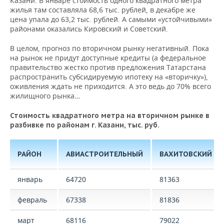
Казани. В январе стоимость одного квадратного метра
жилья там составляла 68,6 тыс. рублей, в декабре же
цена упала до 63,2 тыс. рублей. А самыми «устойчивыми»
районами оказались Кировский и Советский.
В целом, прогноз по вторичном рынку негативный. Пока
на рынок не придут доступные кредиты (а федеральное
правительство жестко против предложения Татарстана
распространить субсидируемую ипотеку на «вторичку»),
оживления ждать не приходится. А это ведь до 70% всего
жилищного рынка…
Стоимость квадратного метра на вторичном рынке в
разбивке по районам г. Казани, тыс. руб.
РАЙОН
АВИАСТРОИТЕЛЬНЫЙ
ВАХИТОВСКИЙ
январь
64720
81363
февраль
67338
81836
март
68116
79022