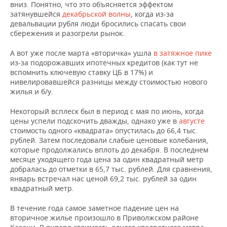
вниз. Понятно, что это объясняется эффектом
затянувшейся
декабрьской волны
, когда из-за
девальвации рубля люди бросились спасать свои
сбережения и разогрели рынок.
А вот уже после марта «вторичка» ушла
в затяжное пике
из-за подорожавших ипотечных кредитов (как тут не
вспомнить ключевую ставку ЦБ в 17%) и
нивелировавшейся разницы между стоимостью нового
жилья и б/у.
Некоторый всплеск был в период с мая по июнь, когда
цены успели подскочить дважды, однако уже в
августе
стоимость одного «квадрата» опустилась до 66,4 тыс.
рублей. Затем последовали слабые ценовые колебания,
которые продолжались вплоть до декабря. В последнем
месяце уходящего года цена за один квадратный метр
добралась до отметки в 65,7 тыс. рублей. Для сравнения,
январь встречал нас ценой 69,2 тыс. рублей за один
квадратный метр.
В течение года самое заметное падение цен на
вторичное жилье произошло в Приволжском районе