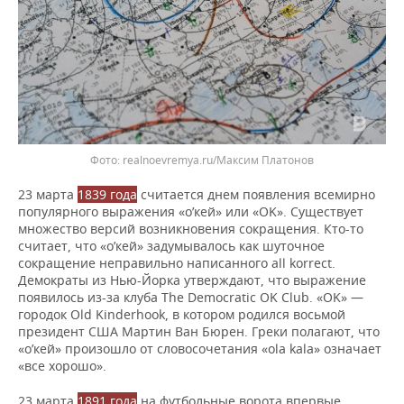
realnoevremya.ru/Максим Платонов
23 марта
1839 года
считается днем появления всемирно
популярного выражения «о’кей» или «OK». Существует
множество версий возникновения сокращения. Кто-то
считает, что «о’кей» задумывалось как шуточное
сокращение неправильно написанного all korrect.
Демократы из Нью-Йорка утверждают, что выражение
появилось из-за клуба The Democratic OK Club. «OK» —
городок Old Kinderhook, в котором родился восьмой
президент США Мартин Ван Бюрен. Греки полагают, что
«о’кей» произошло от словосочетания «ola kala» означает
«все хорошо».
23 марта
1891 года
на футбольные ворота впервые