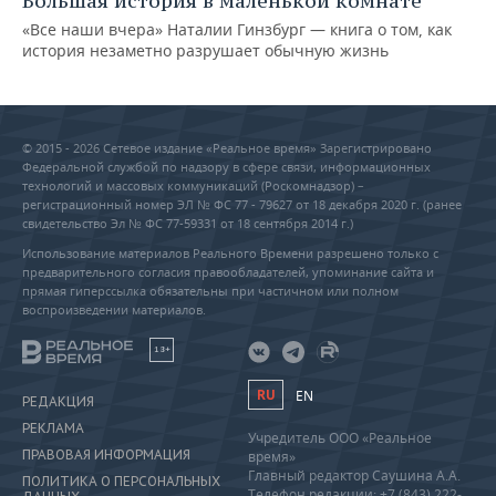
Большая история в маленькой комнате
«Все наши вчера» Наталии Гинзбург — книга о том, как
история незаметно разрушает обычную жизнь
© 2015 - 2026 Сетевое издание «Реальное время» Зарегистрировано
Федеральной службой по надзору в сфере связи, информационных
технологий и массовых коммуникаций (Роскомнадзор) –
регистрационный номер ЭЛ № ФС 77 - 79627 от 18 декабря 2020 г. (ранее
свидетельство Эл № ФС 77-59331 от 18 сентября 2014 г.)
Использование материалов Реального Времени разрешено только с
предварительного согласия правообладателей, упоминание сайта и
прямая гиперссылка обязательны при частичном или полном
воспроизведении материалов.
18+
RU
EN
РЕДАКЦИЯ
РЕКЛАМА
Учредитель ООО «Реальное
ПРАВОВАЯ ИНФОРМАЦИЯ
время»
Главный редактор Саушина А.А.
ПОЛИТИКА О ПЕРСОНАЛЬНЫХ
Телефон редакции: +7 (843) 222-