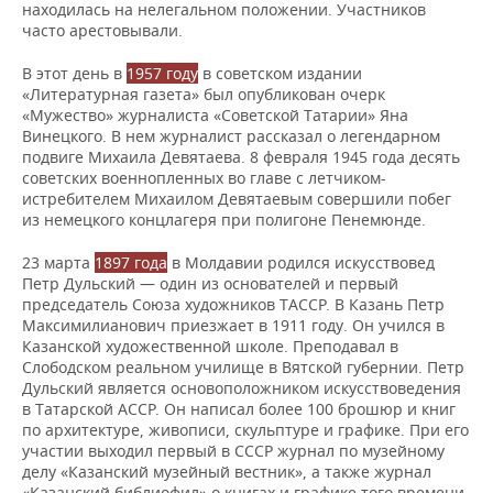
находилась на нелегальном положении. Участников
часто арестовывали.
В этот день в
1957 году
в советском издании
«Литературная газета» был опубликован очерк
«Мужество» журналиста «Советской Татарии» Яна
Винецкого. В нем журналист рассказал о легендарном
подвиге Михаила Девятаева. 8 февраля 1945 года десять
советских военнопленных во главе с летчиком-
истребителем Михаилом Девятаевым совершили побег
из немецкого концлагеря при полигоне Пенемюнде.
23 марта
1897 года
в Молдавии родился искусствовед
Петр Дульский — один из основателей и первый
председатель Союза художников ТАССР. В Казань Петр
Максимилианович приезжает в 1911 году. Он учился в
Казанской художественной школе. Преподавал в
Слободском реальном училище в Вятской губернии. Петр
Дульский является основоположником искусствоведения
в Татарской АССР. Он написал более 100 брошюр и книг
по архитектуре, живописи, скульптуре и графике. При его
участии выходил первый в СССР журнал по музейному
делу «Казанский музейный вестник», а также журнал
«Казанский библиофил» о книгах и графике того времени.