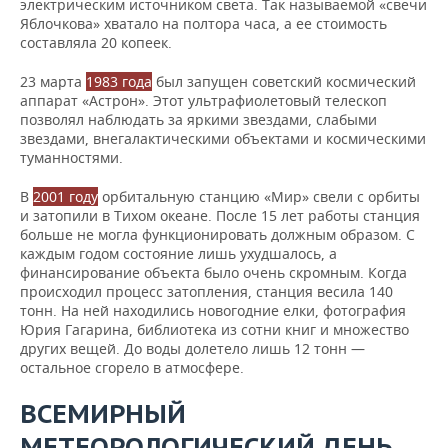
электрическим источником света. Так называемой «свечи
Яблочкова» хватало на полтора часа, а ее стоимость
составляла 20 копеек.
23 марта
1983 года
был запущен советский космический
аппарат «Астрон». Этот ультрафиолетовый телескоп
позволял наблюдать за яркими звездами, слабыми
звездами, внегалактическими объектами и космическими
туманностями.
В
2001 году
орбитальную станцию «Мир» свели с орбиты
и затопили в Тихом океане. После 15 лет работы станция
больше не могла функционировать должным образом. С
каждым годом состояние лишь ухудшалось, а
финансирование объекта было очень скромным. Когда
происходил процесс затопления, станция весила 140
тонн. На ней находились новогодние елки, фотография
Юрия Гагарина, библиотека из сотни книг и множество
других вещей. До воды долетело лишь 12 тонн —
остальное сгорело в атмосфере.
ВСЕМИРНЫЙ
МЕТЕОРОЛОГИЧЕСКИЙ ДЕНЬ,