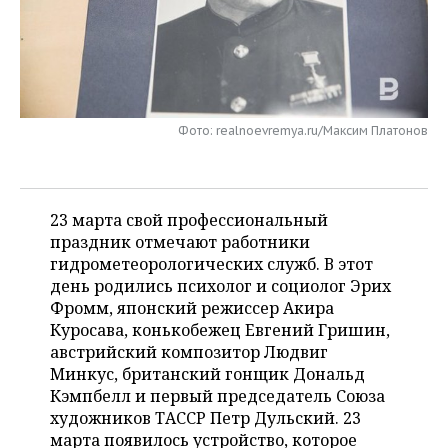
НЕФТЕХИМИЯ
РОЗНИЧНАЯ ТОРГОВЛЯ
НОВОСТИ ТЕХНОЛОГИЙ
МЕРОПРИЯТИЯ
НЕФТЬ
ТРАНСПОРТ
IT
НОВОСТИ МЕРОПРИЯТИЙ
СПОРТ
ОПК
УСЛУГИ
МЕДИА
ВЫЕЗДНАЯ РЕДАКЦИЯ
НОВОСТИ СПОРТА
ОБЩЕСТВО
Фото: realnoevremya.ru/Максим Платонов
ЭНЕРГЕТИКА
ТЕЛЕКОММУНИКАЦИИ
БИЗНЕС-БРАНЧИ
ФУТБОЛ
НОВОСТИ ОБЩЕСТВА
ФОТОГАЛЕРЕЯ
23 марта свой профессиональный
ONLINE-КОНФЕРЕНЦИИ
ХОККЕЙ
ВЛАСТЬ
СЮЖЕТЫ
праздник отмечают работники
гидрометеорологических служб. В этот
ОТКРЫТАЯ ЛЕКЦИЯ
БАСКЕТБОЛ
ИНФРАСТРУКТУРА
СПРАВОЧНИК
день родились психолог и социолог Эрих
Фромм, японский режиссер Акира
ВОЛЕЙБОЛ
ИСТОРИЯ
СПИСОК ПЕРСОН
ПОЛНАЯ ВЕРСИЯ
Куросава, конькобежец Евгений Гришин,
австрийский композитор Людвиг
КИБЕРСПОРТ
КУЛЬТУРА
СПИСОК КОМПАНИЙ
Минкус, британский гонщик Дональд
Кэмпбелл и первый председатель Союза
ФИГУРНОЕ КАТАНИЕ
МЕДИЦИНА
художников ТАССР Петр Дульский. 23
марта появилось устройство, которое