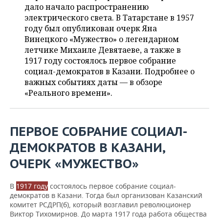
ВОДНЫЕ ВИДЫ СПОРТА
ОБРАЗОВАНИЕ
дало начало распространению
электрического света. В Татарстане в 1957
ХОККЕЙ С МЯЧОМ
ПРОИСШЕСТВИЯ
году был опубликован очерк Яна
Винецкого «Мужество» о легендарном
летчике Михаиле Девятаеве, а также в
1917 году состоялось первое собрание
социал-демократов в Казани. Подробнее о
важных событиях даты — в обзоре
«Реального времени».
ПЕРВОЕ СОБРАНИЕ СОЦИАЛ-
ДЕМОКРАТОВ В КАЗАНИ,
ОЧЕРК «МУЖЕСТВО»
В
1917 году
состоялось первое собрание социал-
демократов в Казани. Тогда был организован Казанский
комитет РСДРП(б), который возглавил революционер
Виктор Тихомирнов. До марта 1917 года работа общества