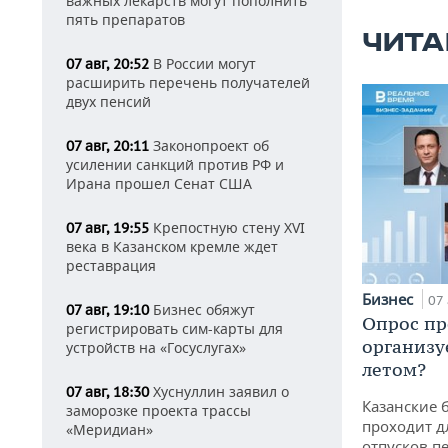
важных лекарств могут пополнить
пять препаратов
ЧИТА
В России могут
07 авг, 20:52
расширить перечень получателей
двух пенсий
Законопроект об
07 авг, 20:11
усилении санкций против РФ и
Ирана прошел Сенат США
Крепостную стену XVI
07 авг, 19:55
века в Казанском кремле ждет
реставрация
Бизнес
07 
Бизнес обяжут
07 авг, 19:10
Опрос пр
регистрировать сим-карты для
организу
устройств на «Госуслугах»
летом?
Хуснуллин заявил о
07 авг, 18:30
Казанские 
заморозке проекта трассы
проходит д
«Меридиан»
отпусков п