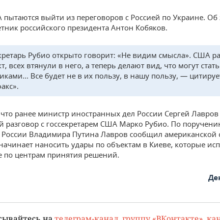
 пытаются выйти из переговоров с Россией по Украине. Об
етник российского президента Антон Кобяков.
кретарь Рубио открыто говорит: «Не видим смысла». США р
, всех втянули в него, а теперь делают вид, что могут стать
ками... Все будет не в их пользу, в нашу пользу, — цитируе
акс».
что ранее министр иностранных дел России Сергей Лавро
 разговор с госсекретарем США Марко Рубио. По поручен
 России Владимира Путина Лавров сообщил американской 
 начинает наносить удары по объектам в Киеве, которые ис
же по центрам принятия решений.
Де
сывайтесь на
телеграм-канал
,
группу «ВКонтакте»
,
кан