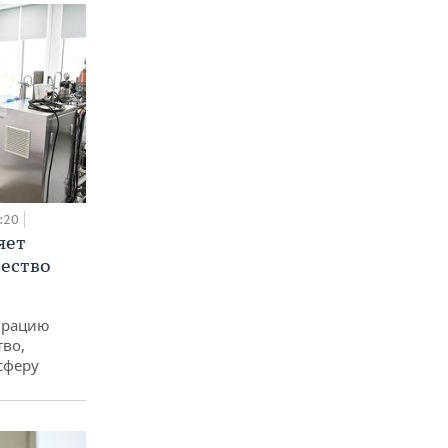
:20
яет
ество
еграцию
тво,
сферу