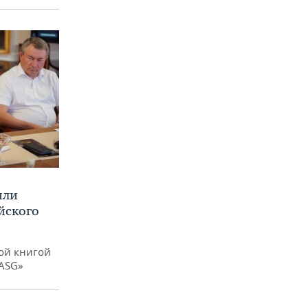
или
йского
ой книгой
 ASG»