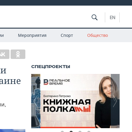
EN
ии
Мероприятия
Спорт
Общество
ии
раине
ии,