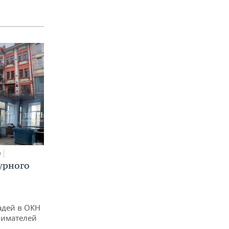
0
урного
адей в ОКН
нимателей