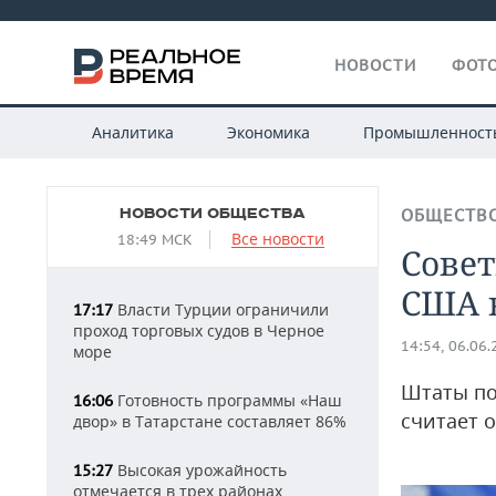
НОВОСТИ
ФОТО
Аналитика
Экономика
Промышленност
НОВОСТИ ОБЩЕСТВА
ОБЩЕСТВ
Все новости
18:49 МСК
Сове
США 
Власти Турции ограничили
17:17
проход торговых судов в Черное
14:54, 06.06
море
Штаты по
Готовность программы «Наш
16:06
считает 
двор» в Татарстане составляет 86%
Высокая урожайность
15:27
отмечается в трех районах