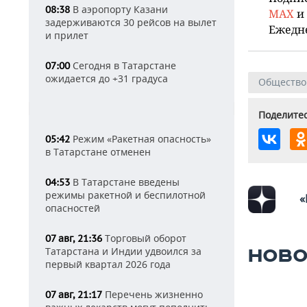
В аэропорту Казани
08:38
MAX
и
задерживаются 30 рейсов на вылет
Ежедн
и прилет
Сегодня в Татарстане
07:00
ожидается до +31 градуса
Общество
Поделитес
Режим «Ракетная опасность»
05:42
в Татарстане отменен
В Татарстане введены
04:53
режимы ракетной и беспилотной
«
опасностей
Торговый оборот
07 авг, 21:36
Татарстана и Индии удвоился за
НОВО
первый квартал 2026 года
Перечень жизненно
07 авг, 21:17