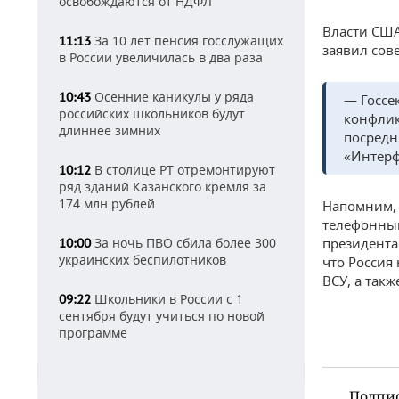
освобождаются от НДФЛ
Власти США
За 10 лет пенсия госслужащих
11:13
заявил сов
в России увеличилась в два раза
Осенние каникулы у ряда
10:43
— Госсе
российских школьников будут
конфликт
длиннее зимних
посредни
«Интерф
В столице РТ отремонтируют
10:12
ряд зданий Казанского кремля за
174 млн рублей
Напомним, 
телефонный
За ночь ПВО сбила более 300
президента
10:00
украинских беспилотников
что Россия
ВСУ, а так
Школьники в России с 1
09:22
сентября будут учиться по новой
программе
Подпи