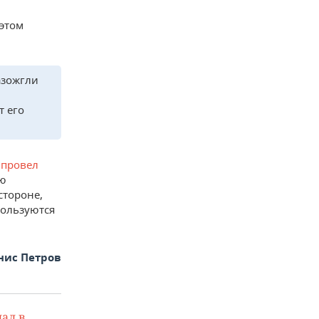
 этом
азожгли
т его
в
провел
ию
стороне,
пользуются
нис Петров
ал в