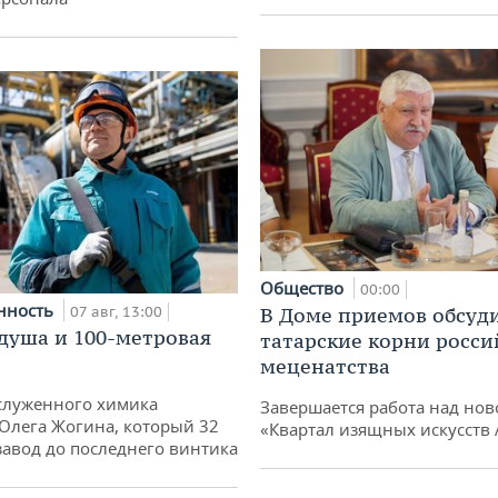
Общество
00:00
нность
07 авг, 13:00
В Доме приемов обсуд
душа и 100-метровая
татарские корни росси
меценатства
служенного химика
Завершается работа над нов
 Олега Жогина, который 32
«Квартал изящных искусств
 завод до последнего винтика