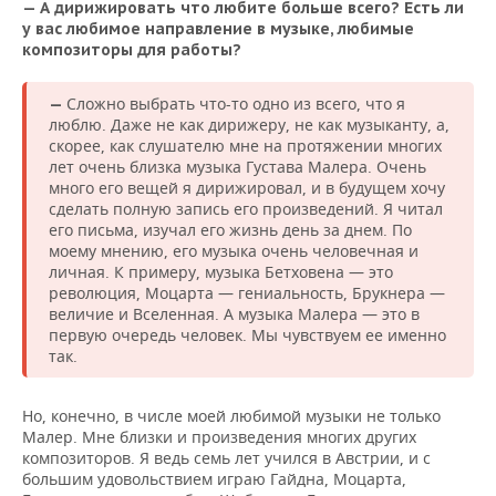
— А дирижировать что любите больше всего? Есть ли
у вас любимое направление в музыке, любимые
композиторы для работы?
Сложно выбрать что-то одно из всего, что я
—
люблю. Даже не как дирижеру, не как музыканту, а,
скорее, как слушателю мне на протяжении многих
лет очень близка музыка Густава Малера. Очень
много его вещей я дирижировал, и в будущем хочу
сделать полную запись его произведений. Я читал
его письма, изучал его жизнь день за днем. По
моему мнению, его музыка очень человечная и
личная. К примеру, музыка Бетховена — это
революция, Моцарта — гениальность, Брукнера —
величие и Вселенная. А музыка Малера — это в
первую очередь человек. Мы чувствуем ее именно
так.
Но, конечно, в числе моей любимой музыки не только
Малер. Мне близки и произведения многих других
композиторов. Я ведь семь лет учился в Австрии, и с
большим удовольствием играю Гайдна, Моцарта,