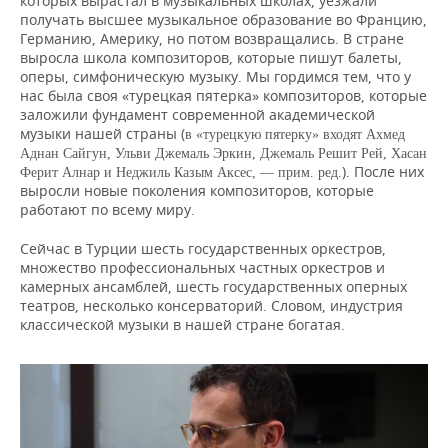
которых вырастал в музыкальных школах, уезжали
получать высшее музыкальное образование во Францию,
Германию, Америку, но потом возвращались. В стране
выросла школа композиторов, которые пишут балеты,
оперы, симфоническую музыку. Мы гордимся тем, что у
нас была своя «турецкая пятерка» композиторов, которые
заложили фундамент современной академической
музыки нашей страны (
в «турецкую пятерку» входят Ахмед
Аднан Сайгун, Ульви Джемаль Эркин, Джемаль Решит Рей, Хасан
). После них
Ферит Алнар и Неджиль Казым Аксес, — прим. ред.
выросли новые поколения композиторов, которые
работают по всему миру.
Сейчас в Турции шесть государственных оркестров,
множество профессиональных частных оркестров и
камерных ансамблей, шесть государственных оперных
театров, несколько консерваторий. Словом, индустрия
классической музыки в нашей стране богатая.