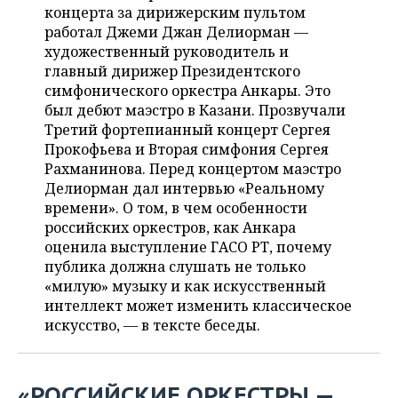
ВОДНЫЕ ВИДЫ СПОРТА
ОБРАЗОВАНИЕ
концерта за дирижерским пультом
работал Джеми Джан Делиорман —
ХОККЕЙ С МЯЧОМ
ПРОИСШЕСТВИЯ
художественный руководитель и
главный дирижер Президентского
симфонического оркестра Анкары. Это
был дебют маэстро в Казани. Прозвучали
Третий фортепианный концерт Сергея
Прокофьева и Вторая симфония Сергея
Рахманинова. Перед концертом маэстро
Делиорман дал интервью «Реальному
времени». О том, в чем особенности
российских оркестров, как Анкара
оценила выступление ГАСО РТ, почему
публика должна слушать не только
«милую» музыку и как искусственный
интеллект может изменить классическое
искусство, — в тексте беседы.
«РОССИЙСКИЕ ОРКЕСТРЫ —