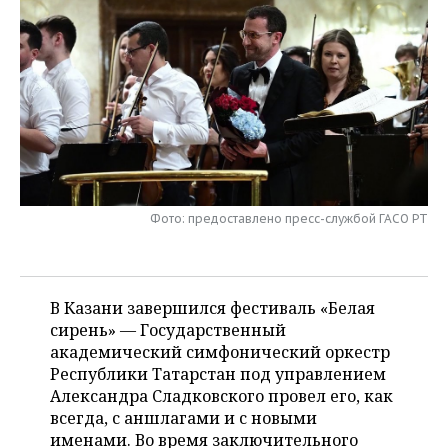
НЕФТЕХИМИЯ
РОЗНИЧНАЯ ТОРГОВЛЯ
НОВОСТИ ТЕХНОЛОГИЙ
МЕРОПРИЯТИЯ
НЕФТЬ
ТРАНСПОРТ
IT
НОВОСТИ МЕРОПРИЯТИЙ
СПОРТ
ОПК
УСЛУГИ
МЕДИА
ВЫЕЗДНАЯ РЕДАКЦИЯ
НОВОСТИ СПОРТА
ОБЩЕСТВО
ЭНЕРГЕТИКА
ТЕЛЕКОММУНИКАЦИИ
БИЗНЕС-БРАНЧИ
ФУТБОЛ
НОВОСТИ ОБЩЕСТВА
ФОТОГАЛЕРЕЯ
ONLINE-КОНФЕРЕНЦИИ
ХОККЕЙ
ВЛАСТЬ
Фото: предоставлено пресс-службой ГАСО РТ
СЮЖЕТЫ
ОТКРЫТАЯ ЛЕКЦИЯ
БАСКЕТБОЛ
ИНФРАСТРУКТУРА
СПРАВОЧНИК
В Казани завершился фестиваль «Белая
ВОЛЕЙБОЛ
ИСТОРИЯ
СПИСОК ПЕРСОН
ПОЛНАЯ ВЕРСИЯ
сирень» — Государственный
академический симфонический оркестр
КИБЕРСПОРТ
КУЛЬТУРА
СПИСОК КОМПАНИЙ
Республики Татарстан под управлением
Александра Сладковского провел его, как
ФИГУРНОЕ КАТАНИЕ
МЕДИЦИНА
всегда, с аншлагами и с новыми
именами. Во время заключительного