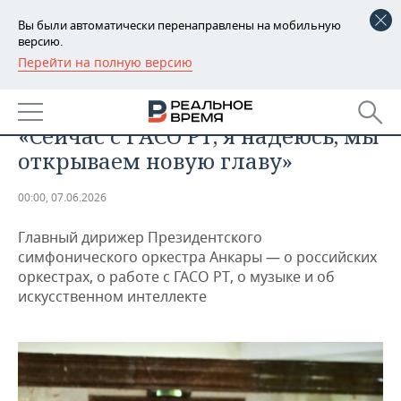
Вы были автоматически перенаправлены на мобильную
версию.
Перейти на полную версию
РЕГИОНЫ
ОБЩЕСТВО
Джеми Джан Делиорман:
БАШКОРТОСТАН
НОВОСТИ
«Сейчас с ГАСО РТ, я надеюсь, мы
ТАТАРСТАН
АНАЛИТИКА
открываем новую главу»
УДМУРТИЯ
НОВОСТИ АНАЛИТИКИ
ЭКОНОМИКА
00:00, 07.06.2026
ДЕКЛАРАЦИИ О ДОХОДАХ
НОВОСТИ ЭКОНОМИКИ
ПРОМЫШЛЕННОСТЬ
Главный дирижер Президентского
симфонического оркестра Анкары — о российских
КОРОЛИ ГОСЗАКАЗА ПФО
ФИНАНСЫ
НОВОСТИ
НЕДВИЖИМОСТЬ
оркестрах, о работе с ГАСО РТ, о музыке и об
ПРОМЫШЛЕННОСТИ
искусственном интеллекте
ВУЗЫ ТАТАРСТАНА
БАНКИ
НОВОСТИ НЕДВИЖИМОСТИ
АВТО
АГРОПРОМ
КОМУ ПРИНАДЛЕЖАТ
БЮДЖЕТ
НОВОСТИ АВТО
БИЗНЕС
ТОРГОВЫЕ ЦЕНТРЫ
МАШИНОСТРОЕНИЕ
ТАТАРСТАНА
ИНВЕСТИЦИИ
НОВОСТИ БИЗНЕСА
ТЕХНОЛОГИИ