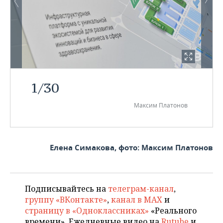
1
/
30
Максим Платонов
Елена Симакова, фото: Максим Платонов
Подписывайтесь на
телеграм-канал
,
группу «ВКонтакте»
,
канал в MAX
и
страницу в «Одноклассниках»
«Реального
времени». Ежедневные видео на
Rutube
и