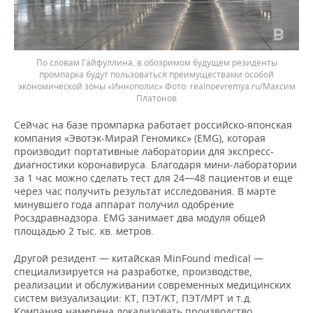
По словам Гайфуллина, в обозримом будущем резиденты
промпарка будут пользоваться преимуществами особой
экономической зоны «Иннополис»
realnoevremya.ru/Максим
Платонов
Сейчас на базе промпарка работает российско-японская
компания «Эвотэк-Мирай Геномикс» (EMG), которая
производит портативные лаборатории для экспресс-
диагностики коронавируса. Благодаря мини-лаборатории
за 1 час можно сделать тест для 24—48 пациентов и еще
через час получить результат исследования. В марте
минувшего года аппарат получил одобрение
Росздравнадзора. EMG занимает два модуля общей
площадью 2 тыс. кв. метров.
Другой резидент — китайская MinFound medical —
специализируется на разработке, производстве,
реализации и обслуживании современных медицинских
систем визуализации: КТ, ПЭТ/КТ, ПЭТ/МРТ и т.д.
Компания намерена локализовать производство