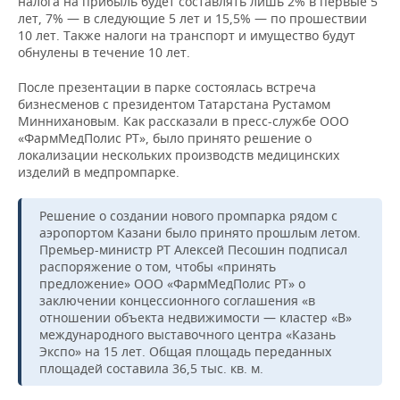
налога на прибыль будет составлять лишь 2% в первые 5
лет, 7% — в следующие 5 лет и 15,5% — по прошествии
10 лет. Также налоги на транспорт и имущество будут
обнулены в течение 10 лет.
После презентации в парке состоялась встреча
бизнесменов с президентом Татарстана Рустамом
Миннихановым. Как рассказали в пресс-службе ООО
«ФармМедПолис РТ», было принято решение о
локализации нескольких производств медицинских
изделий в медпромпарке.
Решение о создании нового промпарка рядом с
аэропортом Казани было принято прошлым летом.
Премьер-министр РТ Алексей Песошин подписал
распоряжение о том, чтобы «принять
предложение» ООО «ФармМедПолис РТ» о
заключении концессионного соглашения «в
отношении объекта недвижимости — кластер «В»
международного выставочного центра «Казань
Экспо» на 15 лет. Общая площадь переданных
площадей составила 36,5 тыс. кв. м.