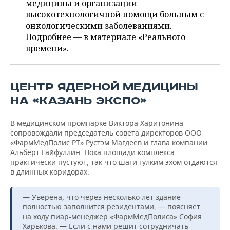
ВОДНЫЕ ВИДЫ СПОРТА
ОБРАЗОВАНИЕ
медицины и организации
высокотехнологичной помощи больным с
ХОККЕЙ С МЯЧОМ
ПРОИСШЕСТВИЯ
онкологическими заболеваниями.
Подробнее — в материале «Реального
времени».
ЦЕНТР ЯДЕРНОЙ МЕДИЦИНЫ
НА «КАЗАНЬ ЭКСПО»
В медицинском промпарке Виктора Харитонина
сопровождали председатель совета директоров ООО
«ФармМедПолис РТ» Рустэм Магдеев и глава компании
Альберт Гайфуллин. Пока площади комплекса
практически пустуют, так что шаги гулким эхом отдаются
в длинных коридорах.
— Уверена, что через несколько лет здание
полностью заполнится резидентами, — поясняет
на ходу пиар-менеджер «ФармМедПолиса» София
Харькова. — Если с нами решит сотрудничать