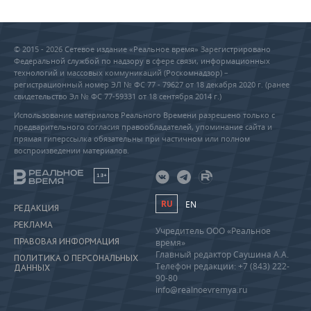
© 2015 - 2026 Сетевое издание «Реальное время» Зарегистрировано
Федеральной службой по надзору в сфере связи, информационных
технологий и массовых коммуникаций (Роскомнадзор) –
регистрационный номер ЭЛ № ФС 77 - 79627 от 18 декабря 2020 г. (ранее
свидетельство Эл № ФС 77-59331 от 18 сентября 2014 г.)
Использование материалов Реального Времени разрешено только с
предварительного согласия правообладателей, упоминание сайта и
прямая гиперссылка обязательны при частичном или полном
воспроизведении материалов.
18+
RU
EN
РЕДАКЦИЯ
РЕКЛАМА
Учредитель ООО «Реальное
ПРАВОВАЯ ИНФОРМАЦИЯ
время»
Главный редактор Саушина А.А.
ПОЛИТИКА О ПЕРСОНАЛЬНЫХ
Телефон редакции: +7 (843) 222-
ДАННЫХ
90-80
info@realnoevremya.ru