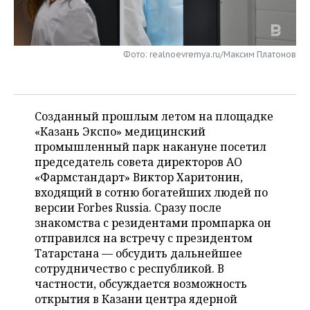
НЕФТЕХИМИЯ
РОЗНИЧНАЯ ТОРГОВЛЯ
НОВОСТИ ТЕХНОЛОГИЙ
МЕРОПРИЯТИЯ
НЕФТЬ
Фото: realnoevremya.ru/Максим Платонов
ТРАНСПОРТ
IT
НОВОСТИ МЕРОПРИЯТИЙ
СПОРТ
ОПК
УСЛУГИ
МЕДИА
ВЫЕЗДНАЯ РЕДАКЦИЯ
НОВОСТИ СПОРТА
ОБЩЕСТВО
ЭНЕРГЕТИКА
Созданный прошлым летом на площадке
ТЕЛЕКОММУНИКАЦИИ
БИЗНЕС-БРАНЧИ
ФУТБОЛ
НОВОСТИ ОБЩЕСТВА
ФОТОГАЛЕРЕЯ
«Казань Экспо» медицинский
промышленный парк накануне посетил
ONLINE-КОНФЕРЕНЦИИ
ХОККЕЙ
ВЛАСТЬ
СЮЖЕТЫ
председатель совета директоров АО
«Фармстандарт» Виктор Харитонин,
ОТКРЫТАЯ ЛЕКЦИЯ
БАСКЕТБОЛ
ИНФРАСТРУКТУРА
СПРАВОЧНИК
входящий в сотню богатейших людей по
версии Forbes Russia. Сразу после
ВОЛЕЙБОЛ
ИСТОРИЯ
СПИСОК ПЕРСОН
ПОЛНАЯ ВЕРСИЯ
знакомства с резидентами промпарка он
отправился на встречу с президентом
КИБЕРСПОРТ
КУЛЬТУРА
СПИСОК КОМПАНИЙ
Татарстана — обсудить дальнейшее
сотрудничество с республикой. В
ФИГУРНОЕ КАТАНИЕ
МЕДИЦИНА
частности, обсуждается возможность
открытия в Казани центра ядерной