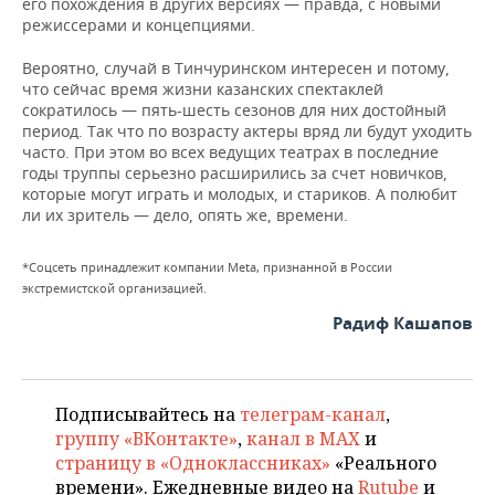
его похождения в других версиях — правда, с новыми
режиссерами и концепциями.
Вероятно, случай в Тинчуринском интересен и потому,
что сейчас время жизни казанских спектаклей
сократилось — пять-шесть сезонов для них достойный
период. Так что по возрасту актеры вряд ли будут уходить
часто. При этом во всех ведущих театрах в последние
годы труппы серьезно расширились за счет новичков,
которые могут играть и молодых, и стариков. А полюбит
ли их зритель — дело, опять же, времени.
*Соцсеть принадлежит компании Meta, признанной в России
экстремистской организацией.
Радиф Кашапов
Подписывайтесь на
телеграм-канал
,
группу «ВКонтакте»
,
канал в MAX
и
страницу в «Одноклассниках»
«Реального
времени». Ежедневные видео на
Rutube
и