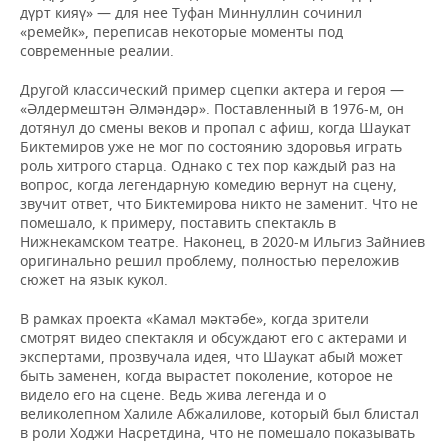
дүрт кияү» — для нее Туфан Миннуллин сочинил
«ремейк», переписав некоторые моменты под
современные реалии.
Другой классический пример сцепки актера и героя —
«Әлдермештән Әлмәндәр». Поставленный в 1976-м, он
дотянул до смены веков и пропал с афиш, когда Шаукат
Биктемиров уже не мог по состоянию здоровья играть
роль хитрого старца. Однако с тех пор каждый раз на
вопрос, когда легендарную комедию вернут на сцену,
звучит ответ, что Биктемирова никто не заменит. Что не
помешало, к примеру, поставить спектакль в
Нижнекамском театре. Наконец, в 2020-м Ильгиз Зайниев
оригинально решил проблему, полностью переложив
сюжет на язык кукол.
В рамках проекта «Камал мәктәбе», когда зрители
смотрят видео спектакля и обсуждают его с актерами и
экспертами, прозвучала идея, что Шаукат абый может
быть заменен, когда вырастет поколение, которое не
видело его на сцене. Ведь жива легенда и о
великолепном Халиле Абжалилове, который был блистал
в роли Ходжи Насретдина, что не помешало показывать