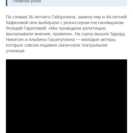
главной роли.
По словам 36-летнего Гайзуллина, замену ему и 44-летней
Хафизовой они выбирали с режиссером-постановщиком
Резедой Гариповой: «Мы проводили репетиции,
высказывали мнения, правили». На cцену вышли Эдуард
Никитин и Альбина Гашигуллина — молодые актеры,
которые совсем недавно закончили театральное
училище.