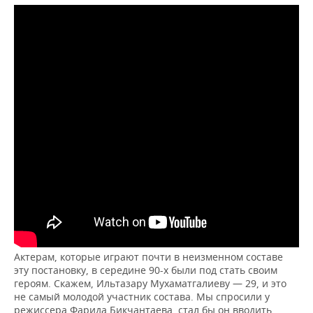
Актерам, которые играют почти в неизменном составе
эту постановку, в середине 90-х были под стать своим
героям. Скажем, Ильтазару Мухаматгалиеву — 29, и это
не самый молодой участник состава. Мы спросили у
режиссера Фарида Бикчантаева, стал бы он вводить