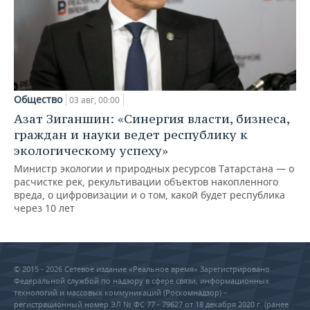
Общество
03 авг, 00:00
Азат Зиганшин: «Синергия власти, бизнеса,
граждан и науки ведет республику к
экологическому успеху»
Министр экологии и природных ресурсов Татарстана — о
расчистке рек, рекультивации объектов накопленного
вреда, о цифровизации и о том, какой будет республика
через 10 лет
© 2015 - 2026 Сетевое издание «Реальное время» Зарегистрировано
Федеральной службой по надзору в сфере связи, информационных
технологий и массовых коммуникаций (Роскомнадзор) –
регистрационный номер ЭЛ № ФС 77 - 79627 от 18 декабря 2020 г. (ранее