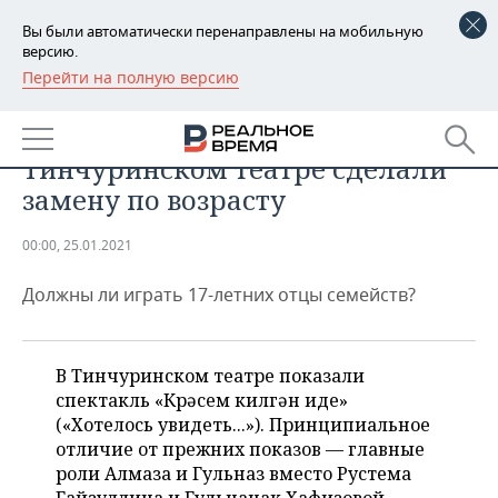
Вы были автоматически перенаправлены на мобильную
версию.
Перейти на полную версию
РЕГИОНЫ
ОБЩЕСТВО
Дорогу молодым — в
БАШКОРТОСТАН
НОВОСТИ
Тинчуринском театре сделали
ТАТАРСТАН
АНАЛИТИКА
замену по возрасту
УДМУРТИЯ
НОВОСТИ АНАЛИТИКИ
ЭКОНОМИКА
00:00, 25.01.2021
ДЕКЛАРАЦИИ О ДОХОДАХ
НОВОСТИ ЭКОНОМИКИ
ПРОМЫШЛЕННОСТЬ
Должны ли играть 17-летних отцы семейств?
КОРОЛИ ГОСЗАКАЗА ПФО
ФИНАНСЫ
НОВОСТИ
НЕДВИЖИМОСТЬ
ПРОМЫШЛЕННОСТИ
В Тинчуринском театре показали
ВУЗЫ ТАТАРСТАНА
БАНКИ
НОВОСТИ НЕДВИЖИМОСТИ
АВТО
спектакль «Күрәсем килгән иде»
АГРОПРОМ
(«Хотелось увидеть...»). Принципиальное
КОМУ ПРИНАДЛЕЖАТ
БЮДЖЕТ
НОВОСТИ АВТО
БИЗНЕС
отличие от прежних показов — главные
ТОРГОВЫЕ ЦЕНТРЫ
МАШИНОСТРОЕНИЕ
ТАТАРСТАНА
роли Алмаза и Гульназ вместо Рустема
ИНВЕСТИЦИИ
НОВОСТИ БИЗНЕСА
ТЕХНОЛОГИИ