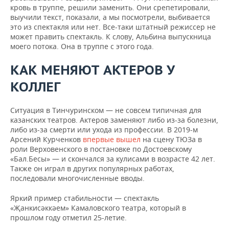
кровь в труппе, решили заменить. Они срепетировали,
выучили текст, показали, а мы посмотрели, выбивается
это из спектакля или нет. Все-таки штатный режиссер не
может править спектакль. К слову, Альбина выпускница
моего потока. Она в труппе с этого года.
КАК МЕНЯЮТ АКТЕРОВ У
КОЛЛЕГ
Ситуация в Тинчуринском — не совсем типичная для
казанских театров. Актеров заменяют либо из-за болезни,
либо из-за смерти или ухода из профессии. В 2019-м
Арсений Курченков
впервые вышел
на сцену ТЮЗа в
роли Верховенского в постановке по Достоевскому
«Бал.Бесы» — и скончался за кулисами в возрасте 42 лет.
Также он играл в других популярных работах,
последовали многочисленные вводы.
Яркий пример стабильности — спектакль
«Җанкисәккәем» Камаловского театра, который в
прошлом году отметил 25-летие.