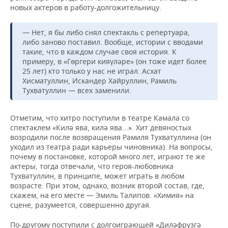
новых актеров в работу-долгожительницу.
— Нет, я бы либо снял спектакль с репертуара,
либо заново поставил. Вообще, истории с вводами
такие, что в каждом случае своя история. К
примеру, в «Гөргери кияүләре» (он тоже идет более
25 лет) кто только у нас не играл. Асхат
Хисматуллин, Искандер Хайруллин, Рамиль
Тухватуллин — всех заменили.
Отметим, что хитро поступили в театре Камала со
спектаклем «Килә ява, килә ява...». Хит девяностых
возродили после возвращения Рамиля Тухватуллина (он
уходил из театра ради карьеры чиновника). На вопросы,
почему в постановке, которой много лет, играют те же
актеры, тогда отвечали, что героя-любовника
Тухватуллин, в принципе, может играть в любом
возрасте. При этом, однако, возник второй состав, где,
скажем, на его месте — Эмиль Талипов. «Химия» на
сцене, разумеется, совершенно другая.
По-другому поступили с долгоиграющей «Диләфрүзгә