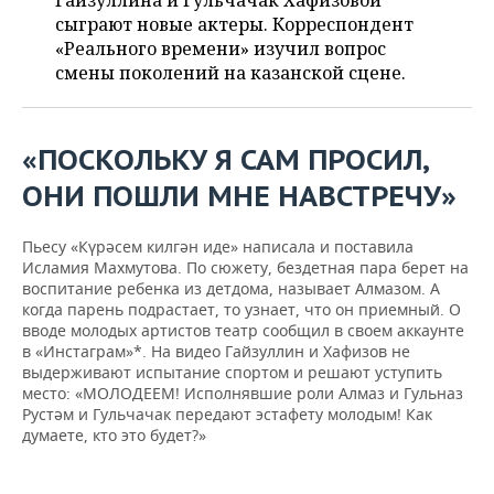
Гайзуллина и Гульчачак Хафизовой
НЕФТЕХИМИЯ
сыграют новые актеры. Корреспондент
РОЗНИЧНАЯ ТОРГОВЛЯ
НОВОСТИ ТЕХНОЛОГИЙ
МЕРОПРИЯТИЯ
«Реального времени» изучил вопрос
НЕФТЬ
смены поколений на казанской сцене.
ТРАНСПОРТ
IT
НОВОСТИ МЕРОПРИЯТИЙ
СПОРТ
ОПК
УСЛУГИ
МЕДИА
ВЫЕЗДНАЯ РЕДАКЦИЯ
НОВОСТИ СПОРТА
ОБЩЕСТВО
«ПОСКОЛЬКУ Я САМ ПРОСИЛ,
ЭНЕРГЕТИКА
ОНИ ПОШЛИ МНЕ НАВСТРЕЧУ»
ТЕЛЕКОММУНИКАЦИИ
БИЗНЕС-БРАНЧИ
ФУТБОЛ
НОВОСТИ ОБЩЕСТВА
ФОТОГАЛЕРЕЯ
ONLINE-КОНФЕРЕНЦИИ
ХОККЕЙ
ВЛАСТЬ
СЮЖЕТЫ
Пьесу «Күрәсем килгән иде» написала и поставила
Исламия Махмутова. По сюжету, бездетная пара берет на
воспитание ребенка из детдома, называет Алмазом. А
ОТКРЫТАЯ ЛЕКЦИЯ
БАСКЕТБОЛ
ИНФРАСТРУКТУРА
СПРАВОЧНИК
когда парень подрастает, то узнает, что он приемный. О
вводе молодых артистов театр сообщил в своем аккаунте
ВОЛЕЙБОЛ
ИСТОРИЯ
СПИСОК ПЕРСОН
ПОЛНАЯ ВЕРСИЯ
в «Инстаграм»*. На видео Гайзуллин и Хафизов не
выдерживают испытание спортом и решают уступить
место: «МОЛОДЕЕМ! Исполнявшие роли Алмаз и Гульназ
КИБЕРСПОРТ
КУЛЬТУРА
СПИСОК КОМПАНИЙ
Рустәм и Гульчачак передают эстафету молодым! Как
думаете, кто это будет?»
ФИГУРНОЕ КАТАНИЕ
МЕДИЦИНА