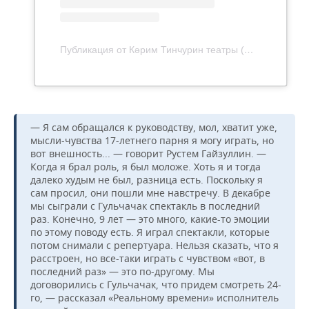
Публикация от Кәрим Тинчурин театры (@k_tinchurin_teatri)
— Я сам обращался к руководству, мол, хватит уже,
мысли-чувства 17-летнего парня я могу играть, но
вот внешность... — говорит Рустем Гайзуллин. —
Когда я брал роль, я был моложе. Хоть я и тогда
далеко худым не был, разница есть. Поскольку я
сам просил, они пошли мне навстречу. В декабре
мы сыграли с Гульчачак спектакль в последний
раз. Конечно, 9 лет — это много, какие-то эмоции
по этому поводу есть. Я играл спектакли, которые
потом снимали с репертуара. Нельзя сказать, что я
расстроен, но все-таки играть с чувством «вот, в
последний раз» — это по-другому. Мы
договорились с Гульчачак, что придем смотреть 24-
го, — рассказал «Реальному времени» исполнитель