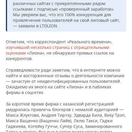
различных сайтах с прикрепленными рядом
ссылками с подписью «проверенный заработок».
Мы уверяем вас, что это 100% конкуренция для
привлечения пользователей на свой липовый сайт,
— заявили в LTDLION.
Отметим, что корреспондент «Реального времени»,
изучивший
несколько
страниц
с
отрицательными
оценками
«Лиона», не обнаружил прямых ссылок на
конкурентов.
Справедливости ради заметим, что в интернете можно
найти и восторженные отзывы о деятельности компании
— зачастую от неидентифицированных пользователей.
Ожидаемо их много на сайте «Лиона» и в пабликах
фирмы в соцсетях.
За короткое время фирма с казанской регистрацией
умудрилась привлечь блогеров с немалой аудиторией —
Макса Жлуктова, Андрея Тиртху, Эдварда Била, Вику Трэп,
Макса Ващенко (Ващенко Лайв), Лелю Такси, Гаджи
Гаджиева, Котейку Гуччи, Супер Суса, Заминированного
Тапка и других. Все они в своих видео между делом