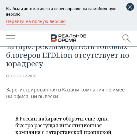
Вы были автоматически перенаправлены на мобильную
версию.
Перейти на полную версию
РЕГИОНЫ
ЭКОНОМИКА
«Это очередной хайп-проект от
БАШКОРТОСТАН
НОВОСТИ
татар»: рекламодатель топовых
ТАТАРСТАН
АНАЛИТИКА
блогеров LTDLion отсутствует по
юрадресу
УДМУРТИЯ
НОВОСТИ АНАЛИТИКИ
ЭКОНОМИКА
00:00, 07.12.2020
ДЕКЛАРАЦИИ О ДОХОДАХ
НОВОСТИ ЭКОНОМИКИ
ПРОМЫШЛЕННОСТЬ
Зарегистрированная в Казани компания не имеет
КОРОЛИ ГОСЗАКАЗА ПФО
ФИНАНСЫ
НОВОСТИ
НЕДВИЖИМОСТЬ
ни офиса, ни вывески
ПРОМЫШЛЕННОСТИ
ВУЗЫ ТАТАРСТАНА
БАНКИ
НОВОСТИ НЕДВИЖИМОСТИ
АВТО
АГРОПРОМ
В России набирает обороты еще одна
КОМУ ПРИНАДЛЕЖАТ
БЮДЖЕТ
НОВОСТИ АВТО
БИЗНЕС
ТОРГОВЫЕ ЦЕНТРЫ
МАШИНОСТРОЕНИЕ
быстро растущая инвестиционная
ТАТАРСТАНА
компания с татарстанской пропиской,
ИНВЕСТИЦИИ
НОВОСТИ БИЗНЕСА
ТЕХНОЛОГИИ