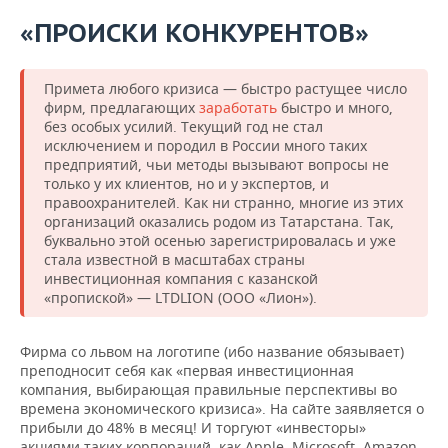
ВОДНЫЕ ВИДЫ СПОРТА
ОБРАЗОВАНИЕ
«ПРОИСКИ КОНКУРЕНТОВ»
ХОККЕЙ С МЯЧОМ
ПРОИСШЕСТВИЯ
Примета любого кризиса — быстро растущее число
фирм, предлагающих
заработать
быстро и много,
без особых усилий. Текущий год не стал
исключением и породил в России много таких
предприятий, чьи методы вызывают вопросы не
только у их клиентов, но и у экспертов, и
правоохранителей. Как ни странно, многие из этих
организаций оказались родом из Татарстана. Так,
буквально этой осенью зарегистрировалась и уже
стала известной в масштабах страны
инвестиционная компания с казанской
«пропиской» — LTDLION (ООО «Лион»).
Фирма со львом на логотипе (ибо название обязывает)
преподносит себя как «первая инвестиционная
компания, выбирающая правильные перспективы во
времена экономического кризиса». На сайте заявляется о
прибыли до 48% в месяц! И торгуют «инвесторы»
акциями таких корпораций, как Apple, Microsoft, Amazon.