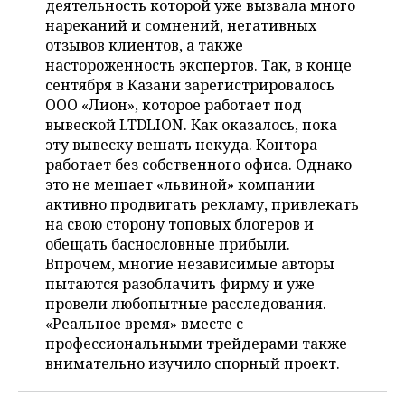
деятельность которой уже вызвала много
НЕФТЕХИМИЯ
нареканий и сомнений, негативных
РОЗНИЧНАЯ ТОРГОВЛЯ
НОВОСТИ ТЕХНОЛОГИЙ
МЕРОПРИЯТИЯ
отзывов клиентов, а также
НЕФТЬ
настороженность экспертов. Так, в конце
ТРАНСПОРТ
IT
НОВОСТИ МЕРОПРИЯТИЙ
СПОРТ
сентября в Казани зарегистрировалось
ОПК
ООО «Лион», которое работает под
УСЛУГИ
МЕДИА
ВЫЕЗДНАЯ РЕДАКЦИЯ
НОВОСТИ СПОРТА
ОБЩЕСТВО
вывеской LTDLION. Как оказалось, пока
ЭНЕРГЕТИКА
эту вывеску вешать некуда. Контора
ТЕЛЕКОММУНИКАЦИИ
БИЗНЕС-БРАНЧИ
ФУТБОЛ
НОВОСТИ ОБЩЕСТВА
ФОТОГАЛЕРЕЯ
работает без собственного офиса. Однако
это не мешает «львиной» компании
ONLINE-КОНФЕРЕНЦИИ
ХОККЕЙ
ВЛАСТЬ
СЮЖЕТЫ
активно продвигать рекламу, привлекать
на свою сторону топовых блогеров и
ОТКРЫТАЯ ЛЕКЦИЯ
БАСКЕТБОЛ
ИНФРАСТРУКТУРА
СПРАВОЧНИК
обещать баснословные прибыли.
Впрочем, многие независимые авторы
ВОЛЕЙБОЛ
ИСТОРИЯ
СПИСОК ПЕРСОН
пытаются разоблачить фирму и уже
ПОЛНАЯ ВЕРСИЯ
провели любопытные расследования.
«Реальное время» вместе с
КИБЕРСПОРТ
КУЛЬТУРА
СПИСОК КОМПАНИЙ
профессиональными трейдерами также
внимательно изучило спорный проект.
ФИГУРНОЕ КАТАНИЕ
МЕДИЦИНА