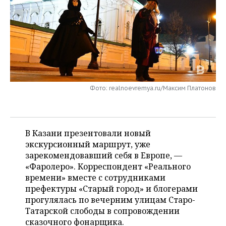
НЕФТЕХИМИЯ
РОЗНИЧНАЯ ТОРГОВЛЯ
НОВОСТИ ТЕХНОЛОГИЙ
МЕРОПРИЯТИЯ
НЕФТЬ
ТРАНСПОРТ
IT
НОВОСТИ МЕРОПРИЯТИЙ
СПОРТ
ОПК
УСЛУГИ
МЕДИА
ВЫЕЗДНАЯ РЕДАКЦИЯ
НОВОСТИ СПОРТА
ОБЩЕСТВО
ЭНЕРГЕТИКА
ТЕЛЕКОММУНИКАЦИИ
БИЗНЕС-БРАНЧИ
ФУТБОЛ
НОВОСТИ ОБЩЕСТВА
ФОТОГАЛЕРЕЯ
Фото: realnoevremya.ru/Максим Платонов
ONLINE-КОНФЕРЕНЦИИ
ХОККЕЙ
ВЛАСТЬ
СЮЖЕТЫ
В Казани презентовали новый
ОТКРЫТАЯ ЛЕКЦИЯ
БАСКЕТБОЛ
ИНФРАСТРУКТУРА
СПРАВОЧНИК
экскурсионный маршрут, уже
зарекомендовавший себя в Европе, —
ВОЛЕЙБОЛ
ИСТОРИЯ
СПИСОК ПЕРСОН
ПОЛНАЯ ВЕРСИЯ
«Фаролеро». Корреспондент «Реального
времени» вместе с сотрудниками
КИБЕРСПОРТ
КУЛЬТУРА
СПИСОК КОМПАНИЙ
префектуры «Старый город» и блогерами
прогулялась по вечерним улицам Старо-
ФИГУРНОЕ КАТАНИЕ
МЕДИЦИНА
Татарской слободы в сопровождении
сказочного фонарщика.