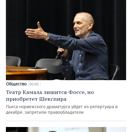
Общество
00:00
Театр Камала лишится Фоссе, но
приобретет Шекспира
Пьеса норвежского драматурга уйдет из репертуара в
декабре: запретили правообладатели