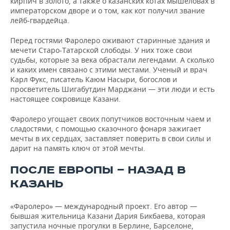
кирпич в золото, а также о казанских котах мышеловах в
императорском дворе и о том, как кот получил звание
лейб-гвардейца.
Перед гостями Фаролеро оживают старинные здания и
мечети Старо-Татарской слободы. У них тоже свои
судьбы, которые за века обрастали легендами. А сколько
и каких имен связано с этими местами. Ученый и врач
Карл Фукс, писатель Каюм Насыри, богослов и
просветитель Шигабутдин Марджани — эти люди и есть
настоящее сокровище Казани.
Фаролеро угощает своих попутчиков восточным чаем и
сладостями, с помощью сказочного фонаря зажигает
мечты в их сердцах, заставляет поверить в свои силы и
дарит на память ключ от этой мечты.
ПОСЛЕ ЕВРОПЫ — НАЗАД В
КАЗАНЬ
«Фаролеро» — международный проект. Его автор —
бывшая жительница Казани Дария Бикбаева, которая
запустила ночные прогулки в Берлине, Барселоне,