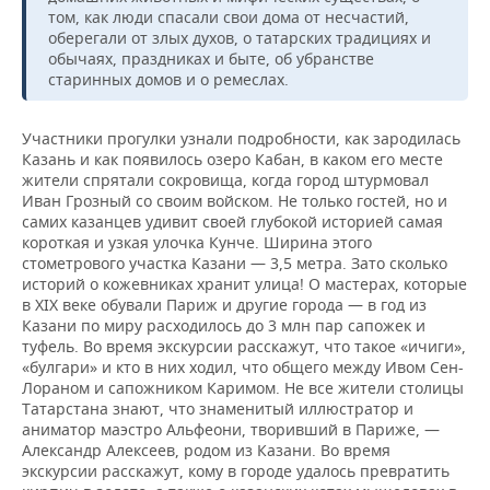
том, как люди спасали свои дома от несчастий,
оберегали от злых духов, о татарских традициях и
обычаях, праздниках и быте, об убранстве
старинных домов и о ремеслах.
Участники прогулки узнали подробности, как зародилась
Казань и как появилось озеро Кабан, в каком его месте
жители спрятали сокровища, когда город штурмовал
Иван Грозный со своим войском. Не только гостей, но и
самих казанцев удивит своей глубокой историей самая
короткая и узкая улочка Кунче. Ширина этого
стометрового участка Казани — 3,5 метра. Зато сколько
историй о кожевниках хранит улица! О мастерах, которые
в XIX веке обували Париж и другие города — в год из
Казани по миру расходилось до 3 млн пар сапожек и
туфель. Во время экскурсии расскажут, что такое «ичиги»,
«булгари» и кто в них ходил, что общего между Ивом Сен-
Лораном и сапожником Каримом. Не все жители столицы
Татарстана знают, что знаменитый иллюстратор и
аниматор маэстро Альфеони, творивший в Париже, —
Александр Алексеев, родом из Казани. Во время
экскурсии расскажут, кому в городе удалось превратить