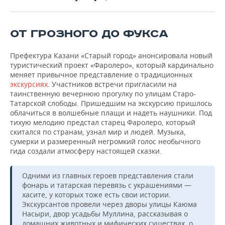
ВОДНЫЕ ВИДЫ СПОРТА
ОБРАЗОВАНИЕ
ХОККЕЙ С МЯЧОМ
ПРОИСШЕСТВИЯ
ОТ ГРОЗНОГО ДО ФУКСА
Префектура Казани «Старый город» анонсировала новый
туристический проект «Фаролеро», который кардинально
меняет привычное представление о традиционных
экскурсиях
. Участников встречи пригласили на
таинственную вечернюю прогулку по улицам Старо-
Татарской слободы. Пришедшим на экскурсию пришлось
облачиться в волшебные плащи и надеть наушники. Под
тихую мелодию предстал старец Фаролеро, который
скитался по странам, узнал мир и людей. Музыка,
сумерки и размеренный негромкий голос необычного
гида создали атмосферу настоящей сказки.
Одними из главных героев представления стали
фонарь и татарская перевязь с украшениями —
хасите, у которых тоже есть свои истории.
Экскурсантов провели через дворы улицы Каюма
Насыри, двор усадьбы Муллина, рассказывая о
домашних животных и мифических существах, о