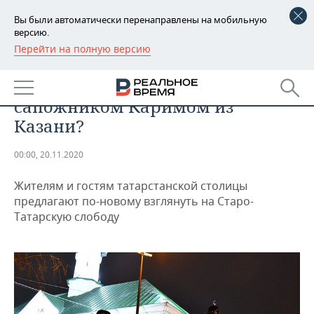
Вы были автоматически перенаправлены на мобильную
версию.
Перейти на полную версию
РЕГИОНЫ
ОБЩЕСТВО
Что связывает Ива Сен-Лорана с
БАШКОРТОСТАН
НОВОСТИ
сапожником Каримом из
ТАТАРСТАН
АНАЛИТИКА
Казани?
УДМУРТИЯ
НОВОСТИ АНАЛИТИКИ
ЭКОНОМИКА
00:00, 20.11.2020
ДЕКЛАРАЦИИ О ДОХОДАХ
НОВОСТИ ЭКОНОМИКИ
ПРОМЫШЛЕННОСТЬ
Жителям и гостям татарстанской столицы
предлагают по-новому взглянуть на Старо-
КОРОЛИ ГОСЗАКАЗА ПФО
ФИНАНСЫ
НОВОСТИ
НЕДВИЖИМОСТЬ
Татарскую слободу
ПРОМЫШЛЕННОСТИ
ВУЗЫ ТАТАРСТАНА
БАНКИ
НОВОСТИ НЕДВИЖИМОСТИ
АВТО
АГРОПРОМ
КОМУ ПРИНАДЛЕЖАТ
БЮДЖЕТ
НОВОСТИ АВТО
БИЗНЕС
ТОРГОВЫЕ ЦЕНТРЫ
МАШИНОСТРОЕНИЕ
ТАТАРСТАНА
ИНВЕСТИЦИИ
НОВОСТИ БИЗНЕСА
ТЕХНОЛОГИИ