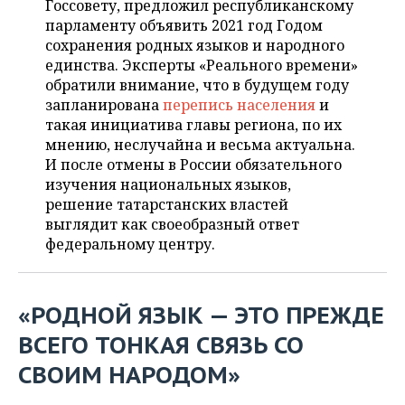
Госсовету, предложил республиканскому
НЕФТЕХИМИЯ
парламенту объявить 2021 год Годом
РОЗНИЧНАЯ ТОРГОВЛЯ
НОВОСТИ ТЕХНОЛОГИЙ
МЕРОПРИЯТИЯ
сохранения родных языков и народного
НЕФТЬ
единства. Эксперты «Реального времени»
ТРАНСПОРТ
IT
НОВОСТИ МЕРОПРИЯТИЙ
СПОРТ
обратили внимание, что в будущем году
ОПК
запланирована
перепись населения
и
УСЛУГИ
МЕДИА
ВЫЕЗДНАЯ РЕДАКЦИЯ
НОВОСТИ СПОРТА
ОБЩЕСТВО
такая инициатива главы региона, по их
ЭНЕРГЕТИКА
мнению, неслучайна и весьма актуальна.
ТЕЛЕКОММУНИКАЦИИ
БИЗНЕС-БРАНЧИ
ФУТБОЛ
НОВОСТИ ОБЩЕСТВА
ФОТОГАЛЕРЕЯ
И после отмены в России обязательного
изучения национальных языков,
ONLINE-КОНФЕРЕНЦИИ
ХОККЕЙ
ВЛАСТЬ
СЮЖЕТЫ
решение татарстанских властей
выглядит как своеобразный ответ
ОТКРЫТАЯ ЛЕКЦИЯ
БАСКЕТБОЛ
ИНФРАСТРУКТУРА
СПРАВОЧНИК
федеральному центру.
ВОЛЕЙБОЛ
ИСТОРИЯ
СПИСОК ПЕРСОН
ПОЛНАЯ ВЕРСИЯ
«РОДНОЙ ЯЗЫК — ЭТО ПРЕЖДЕ
КИБЕРСПОРТ
КУЛЬТУРА
СПИСОК КОМПАНИЙ
ВСЕГО ТОНКАЯ СВЯЗЬ СО
ФИГУРНОЕ КАТАНИЕ
МЕДИЦИНА
СВОИМ НАРОДОМ»