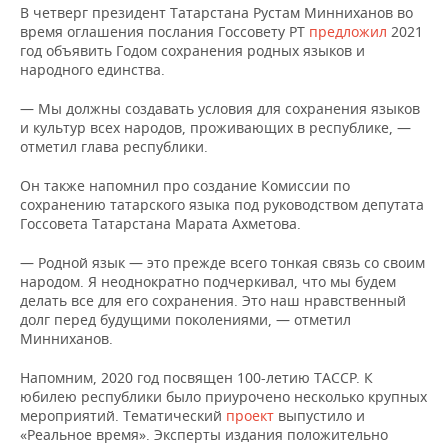
ВОДНЫЕ ВИДЫ СПОРТА
ОБРАЗОВАНИЕ
В четверг президент Татарстана Рустам Минниханов во
время оглашения послания Госсовету РТ
предложил
2021
ХОККЕЙ С МЯЧОМ
ПРОИСШЕСТВИЯ
год объявить Годом сохранения родных языков и
народного единства.
— Мы должны создавать условия для сохранения языков
и культур всех народов, проживающих в республике, —
отметил глава республики.
Он также напомнил про создание Комиссии по
сохранению татарского языка под руководством депутата
Госсовета Татарстана Марата Ахметова.
— Родной язык — это прежде всего тонкая связь со своим
народом. Я неоднократно подчеркивал, что мы будем
делать все для его сохранения. Это наш нравственный
долг перед будущими поколениями, — отметил
Минниханов.
Напомним, 2020 год посвящен 100-летию ТАССР. К
юбилею республики было приурочено несколько крупных
мероприятий. Тематический
проект
выпустило и
«Реальное время». Эксперты издания положительно