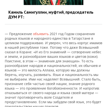
Камиль Самигуллин, муфтий, председатель
ДУМ РТ:
— Предложение
объявить
2021 год Годом сохранения
родных языков и народного единства в Татарстане я
целиком поддерживаю. И уверен, что весь корпус имамов
в нашей республике тоже. Потому что даже Всевышний
сказал в Коране: «И из Его знамений — сотворение небес
и земли, и разнообразие ваших языков и цветов (кожи).
Поистине, в этом — знамения для знающих». То есть
разнообразие народов и национальностей, их обычаев и
языков — это милость Аллаха, которую мы должны
беречь, изучать, развивать. Язык и национальность мы
не выбираем. Ими нас наделяет Всевышний. Стало быть,
признание себя частью своей нации, знание родного
языка — это проявление богобоязненности. И напротив:
отказываться от своего народа и языка своей матери —
значит противоречить воле Создателя и
предустановлению. Если мы забудем свой язык, это будет
предательством наших предков.