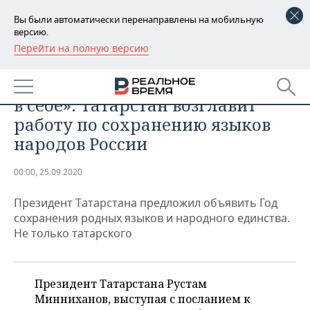
Вы были автоматически перенаправлены на мобильную
версию.
Перейти на полную версию
РЕГИОНЫ
ОБЩЕСТВО
«Кремлевская власть не уверена
БАШКОРТОСТАН
НОВОСТИ
в себе»: Татарстан возглавит
ТАТАРСТАН
АНАЛИТИКА
работу по сохранению языков
народов России
УДМУРТИЯ
НОВОСТИ АНАЛИТИКИ
ЭКОНОМИКА
00:00, 25.09.2020
ДЕКЛАРАЦИИ О ДОХОДАХ
НОВОСТИ ЭКОНОМИКИ
ПРОМЫШЛЕННОСТЬ
Президент Татарстана предложил объявить Год
КОРОЛИ ГОСЗАКАЗА ПФО
ФИНАНСЫ
НОВОСТИ
НЕДВИЖИМОСТЬ
сохранения родных языков и народного единства.
ПРОМЫШЛЕННОСТИ
Не только татарского
ВУЗЫ ТАТАРСТАНА
БАНКИ
НОВОСТИ НЕДВИЖИМОСТИ
АВТО
АГРОПРОМ
КОМУ ПРИНАДЛЕЖАТ
БЮДЖЕТ
НОВОСТИ АВТО
БИЗНЕС
ТОРГОВЫЕ ЦЕНТРЫ
МАШИНОСТРОЕНИЕ
Президент Татарстана Рустам
ТАТАРСТАНА
Минниханов, выступая с посланием к
ИНВЕСТИЦИИ
НОВОСТИ БИЗНЕСА
ТЕХНОЛОГИИ