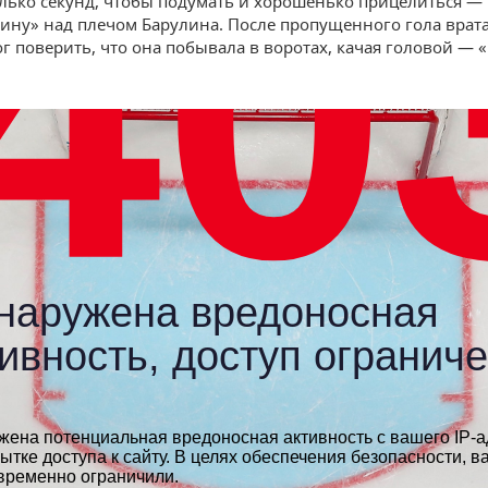
лько секунд, чтобы подумать и хорошенько прицелиться —
тину» над плечом Барулина. После пропущенного гола врат
ог поверить, что она побывала в воротах, качая головой — 