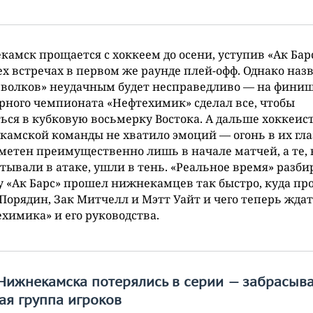
амск прощается с хоккеем до осени, уступив «Ак Бар
х встречах в первом же раунде плей-офф. Однако наз
«волков» неудачным будет несправедливо — на фини
рного чемпионата «Нефтехимик» сделал все, чтобы
ься в кубковую восьмерку Востока. А дальше хоккеис
амской команды не хватило эмоций — огонь в их гла
метен преимущественно лишь в начале матчей, а те, 
тывали в атаке, ушли в тень. «Реальное время» разби
 «Ак Барс» прошел нижнекамцев так быстро, куда пр
Порядин, Зак Митчелл и Мэтт Уайт и чего теперь ждат
химика» и его руководства.
Нижнекамска потерялись в серии — забрасыв
ая группа игроков