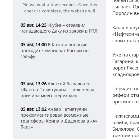
появится б
сыграет. О
Порядин вн
«Рубин» отзаявил
05 авг, 14:25
Как и в дву
нападающего Даку из заявки в РПЛ
«Нефтехими
своих покл
В Казани впервые
05 авг, 14:00
проходит чемпионат России по
Уже на ста
гольфу
Гагарина, 
ворот Рясе
хладнокров
Алексей Бывальцев:
05 авг, 13:26
Порядин вс
«Фактор Гатиятулина — ключевая
рефери отм
причина моего перехода»
противосто
Анвар Гатиятулин
05 авг, 13:02
прокомментировал возможные
Нижнекамц
трансферы Кейна и Дадонова в «Ак
шайбу, пра
Барс»
Билялова. 
третьем по