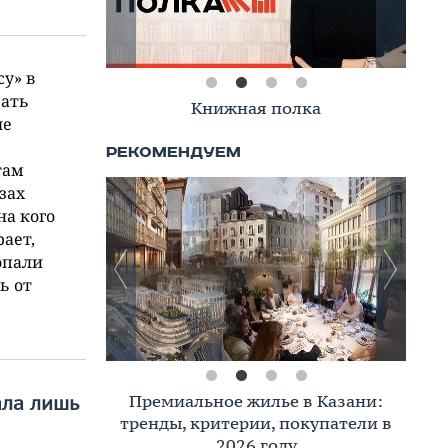
су» в
вать
Книжная полка
ше
там
зах
на кого
рает,
опали
ь от
Премиальное жилье в Казани:
ала лишь
тренды, критерии, покупатели в
2026 году