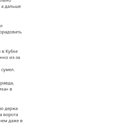
ельно
 а дальше
ел
порадовать
 в Кубке
нно из-за
 сумел.
равда,
ика» в
шо держа
а ворота
чем даже в