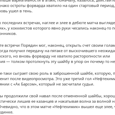
ольше вариативности в атаке, поначалу, казалось, действит
днако остроты форварда хватило на один стартовый период,
овь ушел в тень.
х последних встречах, наглее и злее в дебюте матча выгляд
к», у хоккеистов которого явно руки чесались наконец-то 
онников.
рте встречи Порядин мог, наконец, открыть счет своим голам
когда получил передачу на пятаке от выскочившего неожида
нского, но вновь форварду не хватило расторопности или
ия — толком протолкнуть эту шайбу в упор он почему-то не
е-таки сыграет свою роль в заброшенной шайбе, которую, п
енит после видеопросмотра. Это уже третий гол «Нефтехим
янии с «Ак Барсом», который не засчитали судьи.
ы продолжили свой навал после отмененной шайбы, хоро
ктически лишив ее казанцев и накатывая волна за волной н
Очевидно, что в этом матче «Нефтехимик» вышел еще злее, 
единке.