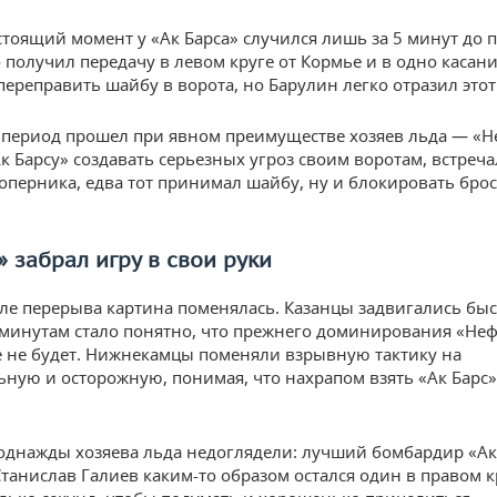
тоящий момент у «Ак Барса» случился лишь за 5 минут до 
о получил передачу в левом круге от Кормье и в одно касан
переправить шайбу в ворота, но Барулин легко отразил этот
 период прошел при явном преимуществе хозяев льда — «
Ак Барсу» создавать серьезных угроз своим воротам, встреча
оперника, едва тот принимал шайбу, ну и блокировать брос
» забрал игру в свои руки
ле перерыва картина поменялась. Казанцы задвигались быс
минутам стало понятно, что прежнего доминирования «Не
е не будет. Нижнекамцы поменяли взрывную тактику на
ную и осторожную, понимая, что нахрапом взять «Ак Барс»
 однажды хозяева льда недоглядели: лучший бомбардир «Ак
Станислав Галиев каким-то образом остался один в правом к