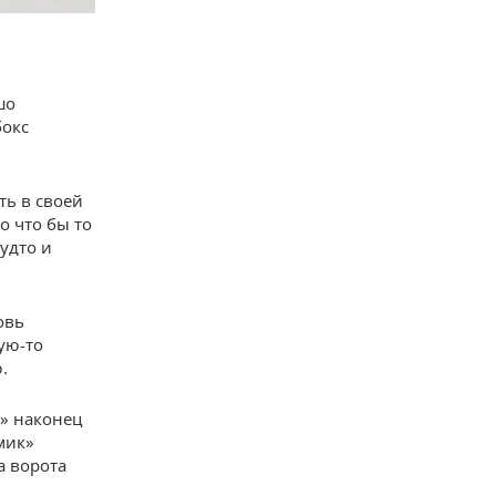
шо
бокс
ть в своей
о что бы то
будто и
овь
ую-то
.
и» наконец
мик»
а ворота