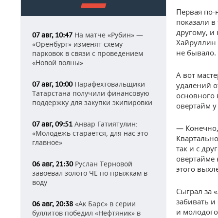
Первая по-
показали в 
другому, и
На матче «Рубин» —
07 авг, 10:47
Хайруллин 
«Оренбург» изменят схему
не бывало.
парковок в связи с проведением
«Новой волны»
А вот маст
Парафехтовальщики
07 авг, 10:00
удалений о
Татарстана получили финансовую
основного 
поддержку для закупки экипировки
овертайм у
Анвар Гатиятулин:
07 авг, 09:51
— Конечно,
«Молодежь старается, для нас это
Квартально
главное»
так и с дру
овертайме 
Руслан Терновой
06 авг, 21:30
этого выхл
завоевал золото ЧЕ по прыжкам в
воду
Сыграл за «
забивать и
«Ак Барс» в серии
06 авг, 20:38
и молодого
буллитов победил «Нефтяник» в