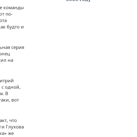
ие команды
ют по-
ота
ак будто и
льная серия
конец
сил на
митрий
 с одной,
м. В
аки, вот
акт, что
ги Глухова
ка» же