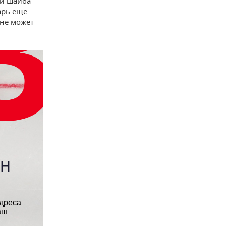
 и шайба
арь еще
«не может