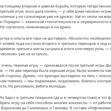
настоящему упорная и равная борьба, которую татарстанск
третьей игре, ясно дала понять — у себя дома «волки» игра
 коленки у их голкиперов уже не дрожат. Нагло лезли на вор
и Порядин — казанской стеснительности и неуверенности к
 Не скупились нижнекамцы и на драки.
ерства и опыта все-таки не доставало. Абсолютно необязате
т хозяев льда на стыке второго и третьего периодов и под 
времени третьего матча сыграла в итоге ключевую роль — 
 «волков» уже не осталось.
 очень тяжелая игра, — признавался после третьей игры Д
в. — Но два периода была хорошая игра, были моменты как
гой стороны. Думаю, что вратари выглядели на пять с плюсо
нам повезло — мы поджимали, поджимали, боялись контрат
еста. Но рисковали, ребята молодцы.
Ак Барс» в третьем поединке (да и в четвертом тоже) и тот ф
 брать игру на себя способны многие хоккеисты — от работя
 Воронкова до Галимовых и Галиева. В составе «Нефтехими