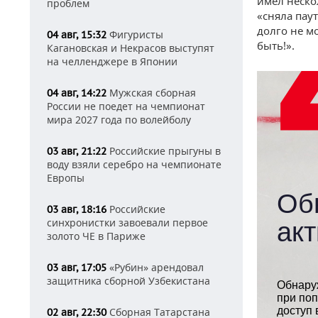
имел неско
проблем
«сняла пау
долго не м
Фигуристы
04 авг, 15:32
быть!».
Кагановская и Некрасов выступят
на челленджере в Японии
Мужская сборная
04 авг, 14:22
России не поедет на чемпионат
мира 2027 года по волейболу
Российские прыгуны в
03 авг, 21:22
воду взяли серебро на чемпионате
Европы
Российские
03 авг, 18:16
синхронистки завоевали первое
золото ЧЕ в Париже
«Рубин» арендовал
03 авг, 17:05
защитника сборной Узбекистана
Сборная Татарстана
02 авг, 22:30