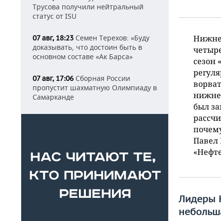
Трусова получили нейтральный
статус от ISU
Семен Терехов: «Буду
Нижнек
07 авг, 18:23
доказывать, что достоин быть в
четыре
основном составе «Ак Барса»
сезон 
регуля
Сборная России
07 авг, 17:06
ворват
пропустит шахматную Олимпиаду в
нижнек
Самарканде
был за
рассчи
почему
Павел 
«Нефте
Лидеры 
небольш