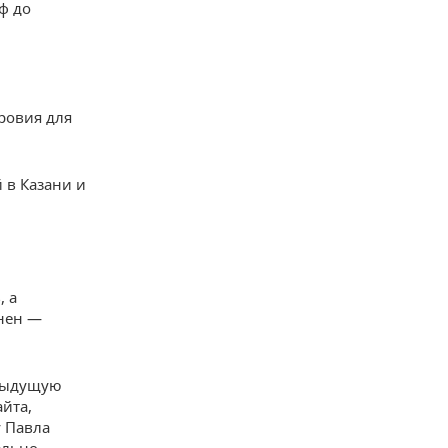
ф до
кровия для
 в Казани и
, а
анен —
едыдущую
айта,
у Павла