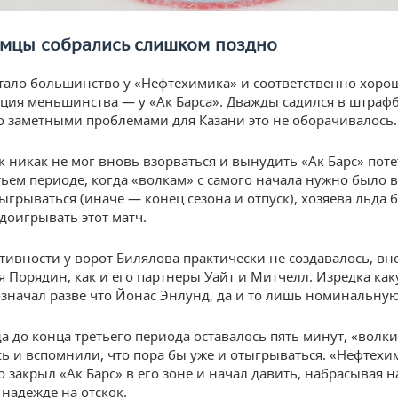
мцы собрались слишком поздно
тало большинство у «Нефтехимика» и соответственно хоро
ция меньшинства — у «Ак Барса». Дважды садился в штраф
о заметными проблемами для Казани это не оборачивалось.
 никак не мог вновь взорваться и вынудить «Ак Барс» поте
тьем периоде, когда «волкам» с самого начала нужно было в
ыгрываться (иначе — конец сезона и отпуск), хозяева льда 
 доигрывать этот матч.
тивности у ворот Билялова практически не создавалось, вн
я Порядин, как и его партнеры Уайт и Митчелл. Изредка как
означал разве что Йонас Энлунд, да и то лишь номинальную
да до конца третьего периода оставалось пять минут, «волк
ь и вспомнили, что пора бы уже и отыгрываться. «Нефтехи
 закрыл «Ак Барс» в его зоне и начал давить, набрасывая н
 надежде на отскок.