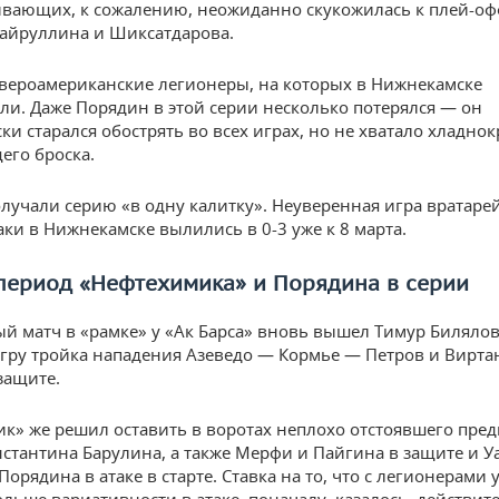
ивающих, к сожалению, неожиданно скукожилась к плей-оф
Хайруллина и Шиксатдарова.
вероамериканские легионеры, на которых в Нижнекамске
ли. Даже Порядин в этой серии несколько потерялся — он
ки старался обострять во всех играх, но не хватало хладно
го броска.
олучали серию «в одну калитку». Неуверенная игра вратарей
аки в Нижнекамске вылились в 0-3 уже к 8 марта.
период «Нефтехимика» и Порядина в серии
ый матч в «рамке» у «Ак Барса» вновь вышел Тимур Билялов
гру тройка нападения Азеведо — Кормье — Петров и Вирт
защите.
к» же решил оставить в воротах неплохо отстоявшего пр
нстантина Барулина, а также Мерфи и Пайгина в защите и У
орядина в атаке в старте. Ставка на то, что с легионерами 