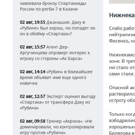
завоевала бронзу Спартакиады
России по регби-7 в Казани
Нижнека
Джанашия: Даку в
02 авг, 19:55
«Рубине» был хорош, но попадет ли
Слабо рабо
он в обойму «Спартака»?
нейтрализа
Фисенко, н
Агент Дер-
02 авг, 15:57
Аргучинцева опроверг интерес к
Нижнекамск
игроку со стороны «Ак Барса»
зоне. В тре
ни стало от
«Рубин» в ближайшее
02 авг, 14:14
сами стали
время объявит имя еще одного
новичка
Опасной ак
растворилс
Эксперт оценил выгоду
02 авг, 12:57
остроту об
«Спартака» от трансфера Даку из
«Рубина»
Только ког
взбодрилис
Тренер «Акрона»: «Не
02 авг, 09:58
хорошенько
доминировали, но контролировали
игру против «Рубина»
Билялова в