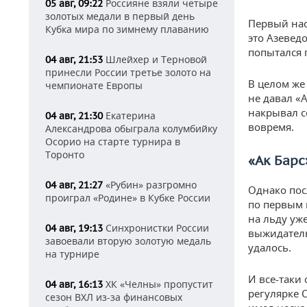
Россияне взяли четыре
05 авг, 09:22
золотых медали в первый день
Первый нас
Кубка мира по зимнему плаванию
это Азевед
попытался 
Шлейхер и Терновой
04 авг, 21:53
принесли России третье золото на
В целом же
чемпионате Европы
не давал «
накрывал с
Екатерина
04 авг, 21:30
вовремя.
Александрова обыграла колумбийку
Осорио на старте турнира в
Торонто
«Ак Барс
«Рубин» разгромно
04 авг, 21:27
Однако пос
проиграл «Родине» в Кубке России
по первым 
на льду уж
Синхронистки России
04 авг, 19:13
выжидатель
завоевали вторую золотую медаль
удалось.
на турнире
И все-таки
ХК «Челны» пропустит
04 авг, 16:13
регулярке 
сезон ВХЛ из-за финансовых