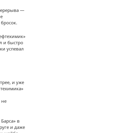
перерыва —
ие
 бросок.
Нефтехимик»
л и быстро
ки успевал
трее, и уже
фтехимика»
 не
 Барса» в
руге и даже