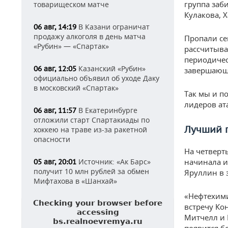
группа заб
товарищеском матче
Кулакова, 
В Казани ограничат
06 авг, 14:19
продажу алкоголя в день матча
Пропали се
«Рубин» — «Спартак»
рассчитыва
периодичес
Казанский «Рубин»
06 авг, 12:05
завершающе
официально объявил об уходе Даку
в московский «Спартак»
Так мы и п
лидеров ат
В Екатеринбурге
06 авг, 11:57
отложили старт Спартакиады по
Лучший 
хоккею на траве из-за ракетной
опасности
На четверт
Источник: «Ак Барс»
начинала и
05 авг, 20:01
получит 10 млн рублей за обмен
Яруллин в 
Мифтахова в «Шанхай»
«Нефтехими
встречу Ко
Митчелл и П