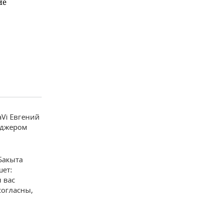
ие
aVi Евгений
еджером
Бакыта
шет:
 вас
согласны,