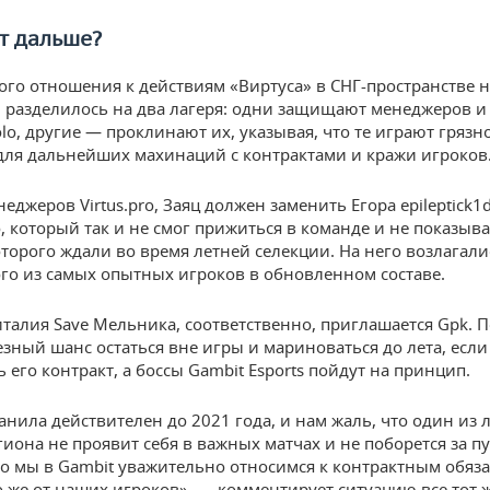
т дальше?
го отношения к действиям «Виртуса» в СНГ-пространстве 
разделилось на два лагеря: одни защищают менеджеров и
lo, другие — проклинают их, указывая, что те играют грязн
для дальнейших махинаций с контрактами и кражи игроков
еджеров Virtus.pro, Заяц должен заменить Егора epileptick1
, который так и не смог прижиться в команде и не показыва
оторого ждали во время летней селекции. На него возлагал
ого из самых опытных игроков в обновленном составе.
италия Save Мельника, соответственно, приглашается Gpk. 
езный шанс остаться вне игры и мариноваться до лета, если
 его контракт, а боссы Gambit Esports пойдут на принцип.
анила действителен до 2021 года, и нам жаль, что один из
гиона не проявит себя в важных матчах и не поборется за пу
о мы в Gambit уважительно относимся к контрактным обяз
о же от наших игроков», — комментирует ситуацию все тот 