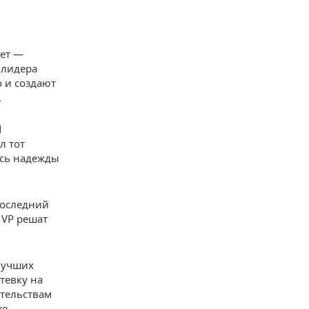
нет —
 лидера
о и создают
.
d
л тот
ись надежды
Последний
 VP решат
 лучших
тевку на
ательствам
же