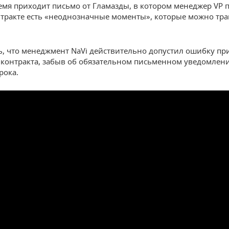
ремя приходит письмо от Гламазды, в котором менеджер VP п
тракте есть «неоднозначные моменты», которые можно трак
, что менеджмент NaVi действительно допустил ошибку пр
контракта, забыв об обязательном письменном уведомлени
рока.