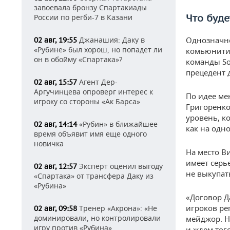
завоевала бронзу Спартакиады
Что буде
России по регби-7 в Казани
Джанашия: Даку в
Однозначно
02 авг, 19:55
«Рубине» был хорош, но попадет ли
комьюнити 
он в обойму «Спартака»?
команды So
прецедент 
Агент Дер-
02 авг, 15:57
Аргучинцева опроверг интерес к
По идее мен
игроку со стороны «Ак Барса»
Григоренко
уровень, к
«Рубин» в ближайшее
02 авг, 14:14
как на одн
время объявит имя еще одного
новичка
На место В
имеет серь
Эксперт оценил выгоду
02 авг, 12:57
не выкупать
«Спартака» от трансфера Даку из
«Рубина»
«Договор Д
игроков ре
Тренер «Акрона»: «Не
02 авг, 09:58
доминировали, но контролировали
мейджор. Н
игру против «Рубина»
и ждем тог