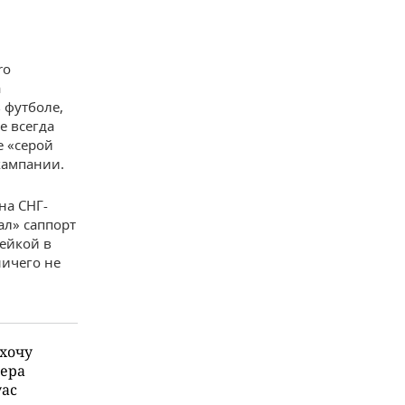
ro
а
 футболе,
е всегда
е «серой
кампании.
на СНГ-
ал» саппорт
зейкой в
ничего не
 хочу
жера
yac