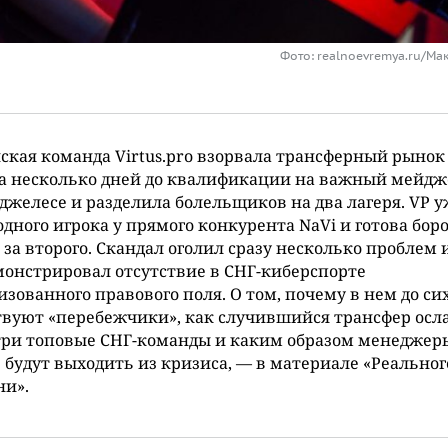
Фото: realnoevremya.ru/Ма
ская команда Virtus.pro взорвала трансферный рынок
а несколько дней до квалификации на важный мейдж
джелесе и разделила болельщиков на два лагеря. VP 
одного игрока у прямого конкурента NaVi и готова боро
 за второго. Скандал оголил сразу несколько проблем 
онстрировал отсутствие в СНГ-киберспорте
зованного правового поля. О том, почему в нем до си
вуют «перебежчики», как случившийся трансфер осл
три топовые СНГ-команды и каким образом менеджер
 будут выходить из кризиса, — в материале «Реальног
ни».