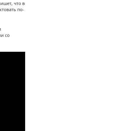
ишет, что в
товать по-
и
и со