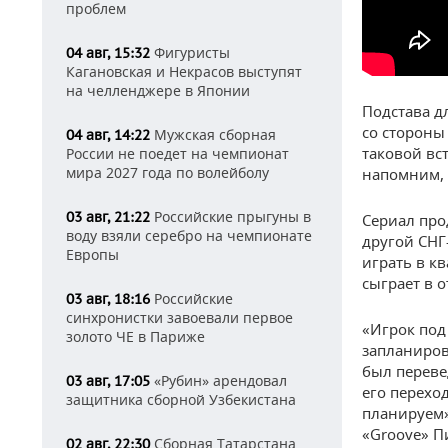
проблем
Фигуристы
04 авг, 15:32
Кагановская и Некрасов выступят
на челленджере в Японии
Подстава д
со стороны
Мужская сборная
04 авг, 14:22
таковой вс
России не поедет на чемпионат
мира 2027 года по волейболу
напомним,
Российские прыгуны в
03 авг, 21:22
Сериал прод
воду взяли серебро на чемпионате
другой СНГ
Европы
играть в к
сыграет в о
Российские
03 авг, 18:16
синхронистки завоевали первое
«Игрок под
золото ЧЕ в Париже
запланиров
был переве
«Рубин» арендовал
03 авг, 17:05
его перехо
защитника сборной Узбекистана
планируем
«Groove» П
Сборная Татарстана
02 авг, 22:30