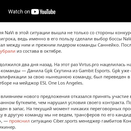
ля NaVi в этой ситуации вышла не только со стороны конкур
 игрока, ведь именно в его пользу сделали выбор боссы NaVi
тал между ним и прежним лидером команды Саннейко. Посл
убрали
из состава в октябре.
олжился два дня назад. На этот раз Virtus.pro нацелилась н
-команды — Данила Gpk Скутина из Gambit Esports. Gpk уже 
валификации за свою нынешнюю команду, был переведен в 
тборе на мейджор ESL One Los Angeles.
 влиянием нового предложения отказался принять участие 
анном буткемпе, чем нарушил условия своего контракта. П
ден в запас. На текущий момент никаких переговорных про
ду в другую команду мы не ведем, трансферов по его кандид
», —
прояснил
ситуацию Ciber.sports менеджер гамбитов Ко
икинер.