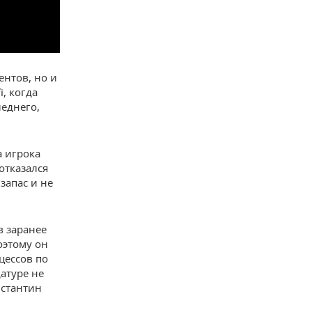
ентов, но и
, когда
еднего,
а игрока
отказался
запас и не
в заранее
оэтому он
цессов по
атуре не
нстантин