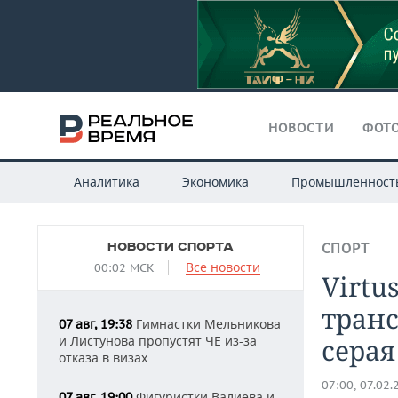
НОВОСТИ
ФОТО
Аналитика
Экономика
Промышленност
НОВОСТИ СПОРТА
СПОРТ
Все новости
00:02 МСК
Virtu
транс
Гимнастки Мельникова
07 авг, 19:38
и Листунова пропустят ЧЕ из-за
серая
отказа в визах
07:00, 07.02.
Фигуристки Валиева и
07 авг, 19:00