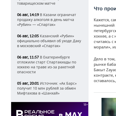
товарищеском матче
Что про
В Казани ограничат
06 авг, 14:19
продажу алкоголя в день матча
Кажется, са
«Рубин» — «Спартак»
нынешней з
петербургс
Казанский «Рубин»
хоккее, а с
06 авг, 12:05
официально объявил об уходе Даку
считаясь с 
в московский «Спартак»
морали», и
В Екатеринбурге
06 авг, 11:57
Дело в том
отложили старт Спартакиады по
рынке баба
хоккею на траве из-за ракетной
Бакыт Zaya
опасности
контракте,
оставалось,
Источник: «Ак Барс»
05 авг, 20:01
получит 10 млн рублей за обмен
Мифтахова в «Шанхай»