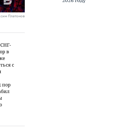
2026 году
ксим Платонов
 СНГ-
ор в
уже
ться с
и
х пор
абил
ы
о