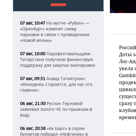
На матче «Рубин» —
07 авг, 10:47
«Оренбург» изменят схему
парковок в связи с проведением
«Новой волны»
Россий
Парафехтовальщики
07 авг, 10:00
Доты з
Татарстана получили финансовую
Лос-Ан
поддержку для закупки экипировки
увела 
Gambit
Анвар Гатиятулин:
07 авг, 09:51
продем
«Молодежь старается, для нас это
цивили
главное»
сущест
сразу 
Руслан Терновой
06 авг, 21:30
завоевал золото ЧЕ по прыжкам в
клубов
воду
време
«Ак Барс» в серии
06 авг, 20:38
буллитов победил «Нефтяник» в