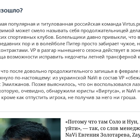
изошло?
мая популярная и титулованная российская команда Virtus.p
имой может смело называть себя продолжательницей дел
ких спортивных клубов. Болельщики давно привыкли, что в
 недавних пор и в волейболе Питер просто забирает чужое, н
контрактами. VP в разгар нынешнего сезона действует в зон
ща возможности исправить недочеты летней трансферной 
, что после довольно продолжительного затишья в феврале 
хнуло по-настоящему: из украинской NaVi в состав VP «сбеж
c Эмилжанов. Позже выяснилось, что он воспользовался ла
 которую, очевидно, обнаружили юристы «Виртуса», и NaVi 
 кроме как отпустить игрока, не получив за него ни гроша.
«Потому что там Соло и Нун,
уйти», — так, со слов менед
NaVi Евгения Золотарева, Za