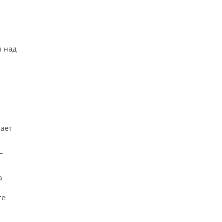
и над
ает
—
а
ге