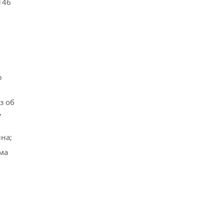
146
ю
з об
,
на;
ма