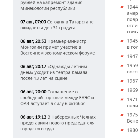
рублей на капремонт здания
1944
Минэкологии республики
амер
повр
Сегодня в Татарстане
07 авг, 07:00
отли
ожидается до +31 градуса
свис
1945
Премьер-министр
06 авг, 20:53
в го
Монголии примет участие в
Восточном экономическом форуме
1947
1959
«Однажды летним
06 авг, 20:17
восс
днем» уходит из театра Камала
после 13 лет на сцене
1967
1969
Соглашение о
06 авг, 20:00
свободной торговле между ЕАЭС и
1971
ОАЭ вступает в силу 6 октября
поли
1975
В Набережных Челнах
06 авг, 19:12
Вене
представили нового председателя
городского суда
1980