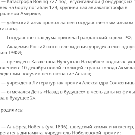
 — Катастрофа Boeing 727 под Тегусигальпой (Гондурас): из 
век на борту погибли 129, крупнейшая авиакатастрофа в
ральной Америке;
 — узбекский язык провозглашен государственным языком
кистана;
 — Государственная дума приняла Гражданский кодекс РФ;
 — Академия Российского телевидения учредила ежегодну
мию ТЭФИ;
 — президент Казахстана Нурсултан Назарбаев подписал ука
влении с 10 декабря новой столицей страны города Акмола
ледствии получившего название Астана;
 — учреждена Литературная премия Александра Солженицы
 — отмечался День «Назад в будущее» в честь даты из филь
ад в будущее 2».
 родились:
 — Альфред Нобель (ум. 1896), шведский химик и инженер,
ретатель динамита, учредитель Нобелевской премии;