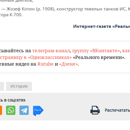
ийный деятель;
 — Жозеф Котин (р. 1908), конструктор тяжелых танков ИС, 
тора К-700.
Интернет-газета «Реаль
сывайтесь на
телеграм-канал
,
группу «ВКонтакте»
,
кан
страницу в «Одноклассниках»
«Реального времени».
евные видео на
Rutube
и
«Дзене»
.
История
ь в соцсетях
Распечатать