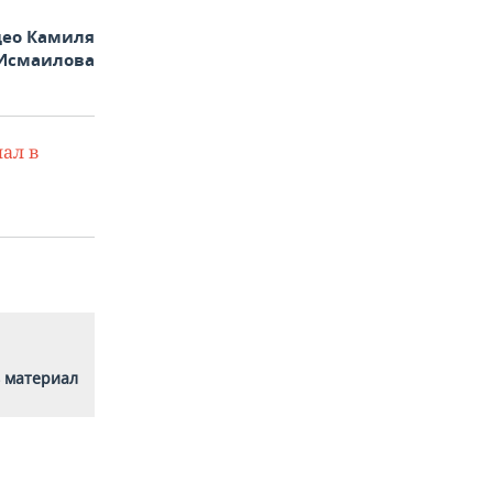
део Камиля
Исмаилова
ал в
 материал