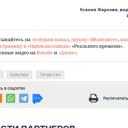
Ксения Жаркова, ви
сывайтесь на
телеграм-канал
,
группу «ВКонтакте»
,
кан
страницу в «Одноклассниках»
«Реального времени».
евные видео на
Rutube
и
«Дзене»
.
Культура
Татарстан
ь в соцсетях
Распечатать