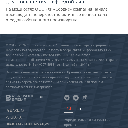
для повышения нефтедобычи
На мощностях ООО «ХимСервис» компания начала
производить поверхностно-активные вещества из
отходов собственного производства
© 2015 - 2026 Сетевое издание «Реальное время» Зарегистрировано
Федеральной службой по надзору в сфере связи, информационных
технологий и массовых коммуникаций (Роскомнадзор) –
регистрационный номер ЭЛ № ФС 77 - 79627 от 18 декабря 2020 г. (ранее
свидетельство Эл № ФС 77-59331 от 18 сентября 2014 г.)
Использование материалов Реального Времени разрешено только с
предварительного согласия правообладателей, упоминание сайта и
прямая гиперссылка обязательны при частичном или полном
воспроизведении материалов.
18+
RU
EN
РЕДАКЦИЯ
РЕКЛАМА
Учредитель ООО «Реальное
ПРАВОВАЯ ИНФОРМАЦИЯ
время»