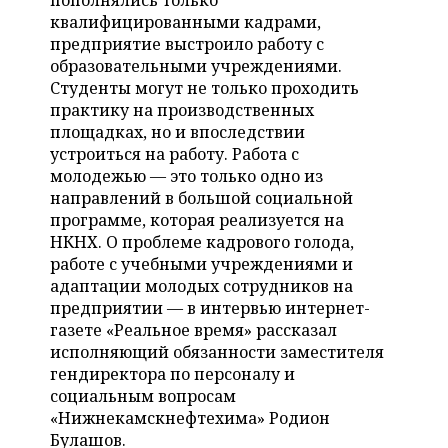
пополнялись только
НЕФТЕХИМИЯ
квалифицированными кадрами,
РОЗНИЧНАЯ ТОРГОВЛЯ
НОВОСТИ ТЕХНОЛОГИЙ
МЕРОПРИЯТИЯ
предприятие выстроило работу с
НЕФТЬ
образовательными учреждениями.
ТРАНСПОРТ
IT
НОВОСТИ МЕРОПРИЯТИЙ
СПОРТ
Студенты могут не только проходить
ОПК
практику на производственных
УСЛУГИ
МЕДИА
ВЫЕЗДНАЯ РЕДАКЦИЯ
НОВОСТИ СПОРТА
ОБЩЕСТВО
площадках, но и впоследствии
ЭНЕРГЕТИКА
устроиться на работу. Работа с
ТЕЛЕКОММУНИКАЦИИ
БИЗНЕС-БРАНЧИ
ФУТБОЛ
НОВОСТИ ОБЩЕСТВА
молодежью — это только одно из
ФОТОГАЛЕРЕЯ
направлений в большой социальной
программе, которая реализуется на
ONLINE-КОНФЕРЕНЦИИ
ХОККЕЙ
ВЛАСТЬ
СЮЖЕТЫ
НКНХ. О проблеме кадрового голода,
работе с учебными учреждениями и
ОТКРЫТАЯ ЛЕКЦИЯ
БАСКЕТБОЛ
ИНФРАСТРУКТУРА
СПРАВОЧНИК
адаптации молодых сотрудников на
предприятии — в интервью интернет-
ВОЛЕЙБОЛ
ИСТОРИЯ
СПИСОК ПЕРСОН
ПОЛНАЯ ВЕРСИЯ
газете «Реальное время» рассказал
исполняющий обязанности заместителя
КИБЕРСПОРТ
КУЛЬТУРА
СПИСОК КОМПАНИЙ
гендиректора по персоналу и
социальным вопросам
ФИГУРНОЕ КАТАНИЕ
МЕДИЦИНА
«Нижнекамскнефтехима» Родион
Булашов.