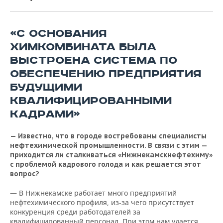
ВОДНЫЕ ВИДЫ СПОРТА
ОБРАЗОВАНИЕ
ХОККЕЙ С МЯЧОМ
ПРОИСШЕСТВИЯ
«С ОСНОВАНИЯ
ХИМКОМБИНАТА БЫЛА
ВЫСТРОЕНА СИСТЕМА ПО
ОБЕСПЕЧЕНИЮ ПРЕДПРИЯТИЯ
БУДУЩИМИ
КВАЛИФИЦИРОВАННЫМИ
КАДРАМИ»
— Известно, что в городе востребованы специалисты
нефтехимической промышленности. В связи с этим —
приходится ли сталкиваться «Нижнекамскнефтехиму»
с проблемой кадрового голода и как решается этот
вопрос?
— В Нижнекамске работает много предприятий
нефтехимического профиля, из-за чего присутствует
конкуренция среди работодателей за
квалифицированный персонал. При этом нам удается