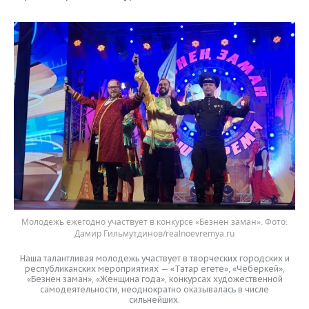
Молодежь ежегодно участвует в конкурсе «Безнен заман». Фото:
Дамир Гильмутдинов/realnoevremya.ru
Наша талантливая молодежь участвует в творческих городских и
республиканских мероприятиях — «Татар егете», «Чеберкей»,
«Безнен заман», «Женщина года», конкурсах художественной
самодеятельности, неоднократно оказывалась в числе
сильнейших.