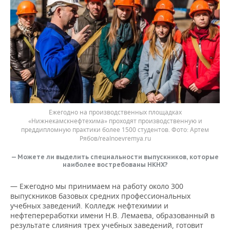
Ежегодно на производственных площадках
«Нижнекамскнефтехима» проходят производственную и
преддипломную практики более 1500 студентов. Фото: Артем
Рябов/realnoevremya.ru
— Можете ли выделить специальности выпускников, которые
наиболее востребованы НКНХ?
— Ежегодно мы принимаем на работу около 300
выпускников базовых средних профессиональных
учебных заведений. Колледж нефтехимии и
нефтепереработки имени Н.В. Лемаева, образованный в
результате слияния трех учебных заведений, готовит