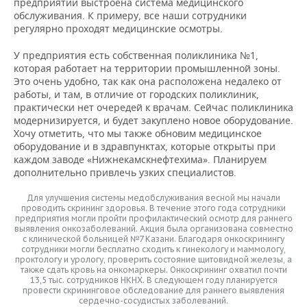
предприятии выстроена система медицинского
обслуживания. К примеру, все наши сотрудники
регулярно проходят медицинские осмотры.
У предприятия есть собственная поликлиника №1,
которая работает на территории промышленной зоны.
Это очень удобно, так как она расположена недалеко от
работы, и там, в отличие от городских поликлиник,
практически нет очередей к врачам. Сейчас поликлиника
модернизируется, и будет закуплено новое оборудование.
Хочу отметить, что мы также обновим медицинское
оборудование и в здравпунктах, которые открыты при
каждом заводе «Нижнекамскнефтехима». Планируем
дополнительно привлечь узких специалистов.
Для улучшения системы медобслуживания весной мы начали
проводить скрининг здоровья. В течение этого года сотрудники
предприятия могли пройти профилактический осмотр для раннего
выявления онкозаболеваний. Акция была организована совместно
с клинической больницей №7 Казани. Благодаря онкоскринингу
сотрудники могли бесплатно сходить к гинекологу и маммологу,
проктологу и урологу, проверить состояние щитовидной железы, а
также сдать кровь на онкомаркеры. Онкоскрининг охватил почти
13,5 тыс. сотрудников НКНХ. В следующем году планируется
провести скрининговое обследование для раннего выявления
сердечно-сосудистых заболеваний.