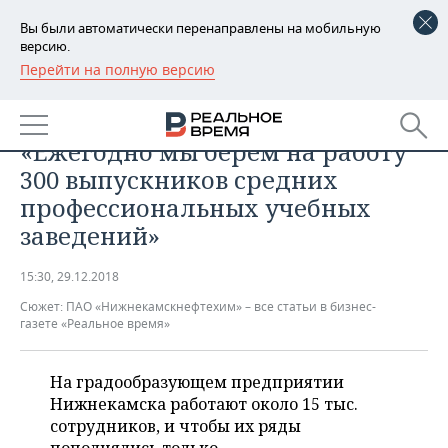
Вы были автоматически перенаправлены на мобильную
версию.
Перейти на полную версию
РЕГИОНЫ
ПРОМЫШЛЕННОСТЬ
«Нижнекамскнефтехим»:
БАШКОРТОСТАН
НОВОСТИ
«Ежегодно мы берем на работу
ТАТАРСТАН
АНАЛИТИКА
300 выпускников средних
профессиональных учебных
УДМУРТИЯ
НОВОСТИ АНАЛИТИКИ
ЭКОНОМИКА
заведений»
ДЕКЛАРАЦИИ О ДОХОДАХ
НОВОСТИ ЭКОНОМИКИ
ПРОМЫШЛЕННОСТЬ
15:30, 29.12.2018
КОРОЛИ ГОСЗАКАЗА ПФО
ФИНАНСЫ
НОВОСТИ
НЕДВИЖИМОСТЬ
Сюжет:
ПАО «Нижнекамскнефтехим» – все статьи в бизнес-
ПРОМЫШЛЕННОСТИ
газете «Реальное время»
ВУЗЫ ТАТАРСТАНА
БАНКИ
НОВОСТИ НЕДВИЖИМОСТИ
АВТО
АГРОПРОМ
На градообразующем предприятии
КОМУ ПРИНАДЛЕЖАТ
БЮДЖЕТ
НОВОСТИ АВТО
БИЗНЕС
Нижнекамска работают около 15 тыс.
ТОРГОВЫЕ ЦЕНТРЫ
МАШИНОСТРОЕНИЕ
ТАТАРСТАНА
сотрудников, и чтобы их ряды
ИНВЕСТИЦИИ
НОВОСТИ БИЗНЕСА
ТЕХНОЛОГИИ