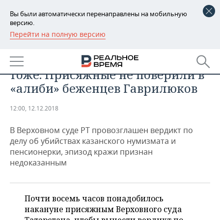
Вы были автоматически перенаправлены на мобильную
версию.
Перейти на полную версию
РЕГИОНЫ
ПРОИСШЕСТВИЯ
Крымнаш, кошелек и монеты
БАШКОРТОСТАН
НОВОСТИ
тоже. Присяжные не поверили в
ТАТАРСТАН
АНАЛИТИКА
«алиби» беженцев Гаврилюков
УДМУРТИЯ
НОВОСТИ АНАЛИТИКИ
ЭКОНОМИКА
12:00, 12.12.2018
ДЕКЛАРАЦИИ О ДОХОДАХ
НОВОСТИ ЭКОНОМИКИ
ПРОМЫШЛЕННОСТЬ
В Верховном суде РТ провозглашен вердикт по
делу об убийствах казанского нумизмата и
КОРОЛИ ГОСЗАКАЗА ПФО
ФИНАНСЫ
НОВОСТИ
НЕДВИЖИМОСТЬ
пенсионерки, эпизод кражи признан
ПРОМЫШЛЕННОСТИ
недоказанным
ВУЗЫ ТАТАРСТАНА
БАНКИ
НОВОСТИ НЕДВИЖИМОСТИ
АВТО
АГРОПРОМ
КОМУ ПРИНАДЛЕЖАТ
БЮДЖЕТ
НОВОСТИ АВТО
БИЗНЕС
Почти восемь часов понадобилось
ТОРГОВЫЕ ЦЕНТРЫ
МАШИНОСТРОЕНИЕ
ТАТАРСТАНА
накануне присяжным Верховного суда
ИНВЕСТИЦИИ
НОВОСТИ БИЗНЕСА
ТЕХНОЛОГИИ