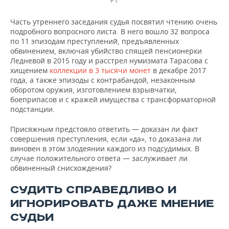
РТ
Часть утреннего заседания судья посвятил чтению очень
подробного вопросного листа. В него вошло 32 вопроса
по 11 эпизодам преступлений, предъявленных
обвинением, включая убийство спящей пенсионерки
Ледневой в 2015 году и расстрел нумизмата Тарасова с
хищением
коллекции в 3 тысячи монет
в декабре 2017
года, а также эпизоды с контрабандой, незаконным
оборотом оружия, изготовлением взрывчатки,
боеприпасов и с кражей имущества с трансформаторной
подстанции.
Присяжным предстояло ответить — доказан ли факт
совершения преступления, если «да», то доказана ли
виновен в этом злодеянии каждого из подсудимых. В
случае положительного ответа — заслуживает ли
обвиненный снисхождения?
СУДИТЬ СПРАВЕДЛИВО И
ИГНОРИРОВАТЬ ДАЖЕ МНЕНИЕ
СУДЬИ