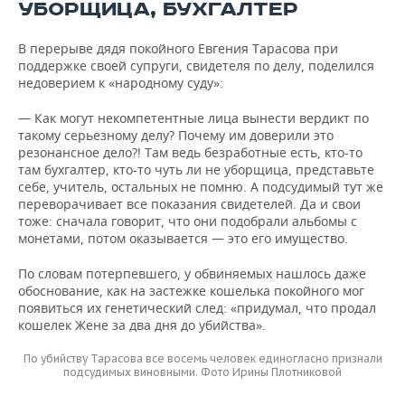
УБОРЩИЦА, БУХГАЛТЕР
В перерыве дядя покойного Евгения Тарасова при
поддержке своей супруги, свидетеля по делу, поделился
недоверием к «народному суду»:
— Как могут некомпетентные лица вынести вердикт по
такому серьезному делу? Почему им доверили это
резонансное дело?! Там ведь безработные есть, кто-то
там бухгалтер, кто-то чуть ли не уборщица, представьте
себе, учитель, остальных не помню. А подсудимый тут же
переворачивает все показания свидетелей. Да и свои
тоже: сначала говорит, что они подобрали альбомы с
монетами, потом оказывается — это его имущество.
По словам потерпевшего, у обвиняемых нашлось даже
обоснование, как на застежке кошелька покойного мог
появиться их генетический след: «придумал, что продал
кошелек Жене за два дня до убийства».
По убийству Тарасова все восемь человек единогласно признали
подсудимых виновными. Фото Ирины Плотниковой