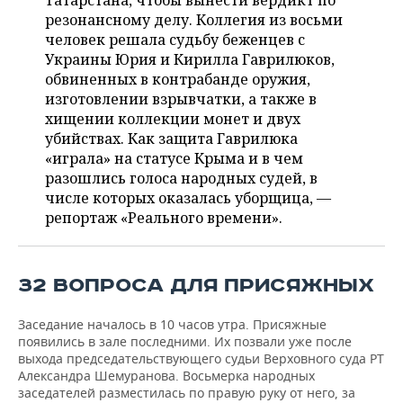
Татарстана, чтобы вынести вердикт по
НЕФТЕХИМИЯ
резонансному делу. Коллегия из восьми
РОЗНИЧНАЯ ТОРГОВЛЯ
НОВОСТИ ТЕХНОЛОГИЙ
МЕРОПРИЯТИЯ
человек решала судьбу беженцев с
НЕФТЬ
Украины Юрия и Кирилла Гаврилюков,
ТРАНСПОРТ
IT
НОВОСТИ МЕРОПРИЯТИЙ
СПОРТ
обвиненных в контрабанде оружия,
ОПК
изготовлении взрывчатки, а также в
УСЛУГИ
МЕДИА
ВЫЕЗДНАЯ РЕДАКЦИЯ
НОВОСТИ СПОРТА
ОБЩЕСТВО
хищении коллекции монет и двух
ЭНЕРГЕТИКА
убийствах. Как защита Гаврилюка
ТЕЛЕКОММУНИКАЦИИ
БИЗНЕС-БРАНЧИ
ФУТБОЛ
НОВОСТИ ОБЩЕСТВА
«играла» на статусе Крыма и в чем
ФОТОГАЛЕРЕЯ
разошлись голоса народных судей, в
числе которых оказалась уборщица, —
ONLINE-КОНФЕРЕНЦИИ
ХОККЕЙ
ВЛАСТЬ
СЮЖЕТЫ
репортаж «Реального времени».
ОТКРЫТАЯ ЛЕКЦИЯ
БАСКЕТБОЛ
ИНФРАСТРУКТУРА
СПРАВОЧНИК
ВОЛЕЙБОЛ
ИСТОРИЯ
СПИСОК ПЕРСОН
ПОЛНАЯ ВЕРСИЯ
32 ВОПРОСА ДЛЯ ПРИСЯЖНЫХ
КИБЕРСПОРТ
КУЛЬТУРА
СПИСОК КОМПАНИЙ
Заседание началось в 10 часов утра. Присяжные
появились в зале последними. Их позвали уже после
выхода председательствующего судьи Верховного суда РТ
ФИГУРНОЕ КАТАНИЕ
МЕДИЦИНА
Александра Шемуранова. Восьмерка народных
заседателей разместилась по правую руку от него, за