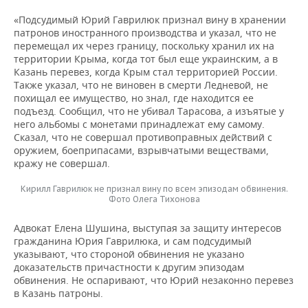
«Подсудимый Юрий Гаврилюк признал вину в хранении
патронов иностранного производства и указал, что не
перемещал их через границу, поскольку хранил их на
территории Крыма, когда тот был еще украинским, а в
Казань перевез, когда Крым стал территорией России.
Также указал, что не виновен в смерти Ледневой, не
похищал ее имущество, но знал, где находится ее
подъезд. Сообщил, что не убивал Тарасова, а изъятые у
него альбомы с монетами принадлежат ему самому.
Сказал, что не совершал противоправных действий с
оружием, боеприпасами, взрывчатыми веществами,
кражу не совершал.
Кирилл Гаврилюк не признал вину по всем эпизодам обвинения.
Фото Олега Тихонова
Адвокат Елена Шушина, выступая за защиту интересов
гражданина Юрия Гаврилюка, и сам подсудимый
указывают, что стороной обвинения не указано
доказательств причастности к другим эпизодам
обвинения. Не оспаривают, что Юрий незаконно перевез
в Казань патроны.