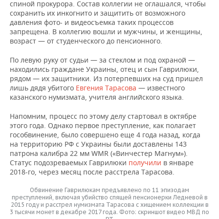
ВОДНЫЕ ВИДЫ СПОРТА
ОБРАЗОВАНИЕ
спиной прокурора. Состав коллегии не оглашался, чтобы
сохранить их инкогнито и защитить от возможного
давления фото- и видеосъемка таких процессов
ХОККЕЙ С МЯЧОМ
ПРОИСШЕСТВИЯ
запрещена. В коллегию вошли и мужчины, и женщины,
возраст — от студенческого до пенсионного.
По левую руку от судьи — за стеклом и под охраной —
находились граждане Украины, отец и сын Гаврилюки,
рядом — их защитники. Из потерпевших на суд пришел
лишь дядя убитого
Евгения Тарасова
— известного
казанского нумизмата, учителя английского языка.
Напомним, процесс по этому делу стартовал в октябре
этого года. Однако первое преступление, как полагает
гособвинение, было совершено еще 4 года назад, когда
на территорию РФ с Украины были доставлены 143
патрона калибра 22 мм WMR («Винчестер Магнум»).
Статус подозреваемых Гаврилюки
получили
в январе
2018-го, через месяц после расстрела Тарасова.
Обвинение Гаврилюкам предъявлено по 11 эпизодам
преступлений, включая убийство спящей пенсионерки Ледневой в
2015 году и расстрел нумизмата Тарасова с хищением коллекции в
3 тысячи монет в декабре 2017 года. Фото: скриншот видео МВД по