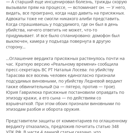
— А старший еще инсценировал болезнь, трижды скорую
вызывали прям на процессе, — вспоминает он. — У него,
видать, все проиграно, когда надо давить на присяжных.
Адвокаты тоже не смогли никакого алиби представить.
Когда спрашиваешь у подсудимого, где он был в день
убийства, ничего ответить не может, что-то
придумывает. И все было спланировано: домофон был
выключен, камера у подъезда повернута в другую
сторону…
…Оглашение вердикта присяжных растянулось почти на
час. Краткую версию «Реальному времени» сообщила
пресс-секретарь ВС РТ Наталья Лосева: по убийству
Тарасова все восемь человек единогласно признали
подсудимых виновными, по убийству Ледневой вердикт
также обвинительный (за — пятеро, против — трое).
Юрия Гаврилюка присяжные постановили оправдать по
эпизоду кражи, а его сына — по действиям со
взрывчаткой. При этом обоих признали виновными по
эпизодам разбоя и оборота оружия.
Представители защиты от комментариев по оглашенному
вердикту отказались, предложив почитать статью 348
УПК РФ. В части 4 данной статьи сказано, что