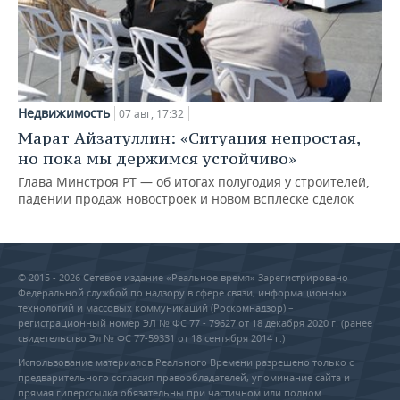
Недвижимость
07 авг, 17:32
Марат Айзатуллин: «Ситуация непростая,
но пока мы держимся устойчиво»
Глава Минстроя РТ — об итогах полугодия у строителей,
падении продаж новостроек и новом всплеске сделок
© 2015 - 2026 Сетевое издание «Реальное время» Зарегистрировано
Федеральной службой по надзору в сфере связи, информационных
технологий и массовых коммуникаций (Роскомнадзор) –
регистрационный номер ЭЛ № ФС 77 - 79627 от 18 декабря 2020 г. (ранее
свидетельство Эл № ФС 77-59331 от 18 сентября 2014 г.)
Использование материалов Реального Времени разрешено только с
предварительного согласия правообладателей, упоминание сайта и
прямая гиперссылка обязательны при частичном или полном