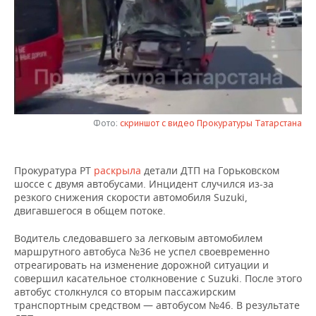
НЕФТЕХИМИЯ
РОЗНИЧНАЯ ТОРГОВЛЯ
НОВОСТИ ТЕХНОЛОГИЙ
МЕРОПРИЯТИЯ
НЕФТЬ
ТРАНСПОРТ
IT
НОВОСТИ МЕРОПРИЯТИЙ
СПОРТ
ОПК
УСЛУГИ
МЕДИА
ВЫЕЗДНАЯ РЕДАКЦИЯ
НОВОСТИ СПОРТА
ОБЩЕСТВО
ЭНЕРГЕТИКА
ТЕЛЕКОММУНИКАЦИИ
БИЗНЕС-БРАНЧИ
ФУТБОЛ
НОВОСТИ ОБЩЕСТВА
ФОТОГАЛЕРЕЯ
Фото:
скриншот с видео Прокуратуры Татарстана
ONLINE-КОНФЕРЕНЦИИ
ХОККЕЙ
ВЛАСТЬ
СЮЖЕТЫ
Прокуратура РТ
раскрыла
детали ДТП на Горьковском
шоссе с двумя автобусами. Инцидент случился из-за
ОТКРЫТАЯ ЛЕКЦИЯ
БАСКЕТБОЛ
ИНФРАСТРУКТУРА
СПРАВОЧНИК
резкого снижения скорости автомобиля Suzuki,
двигавшегося в общем потоке.
ВОЛЕЙБОЛ
ИСТОРИЯ
СПИСОК ПЕРСОН
ПОЛНАЯ ВЕРСИЯ
Водитель следовавшего за легковым автомобилем
маршрутного автобуса №36 не успел своевременно
КИБЕРСПОРТ
КУЛЬТУРА
СПИСОК КОМПАНИЙ
отреагировать на изменение дорожной ситуации и
совершил касательное столкновение с Suzuki. После этого
ФИГУРНОЕ КАТАНИЕ
МЕДИЦИНА
автобус столкнулся со вторым пассажирским
транспортным средством — автобусом №46. В результате