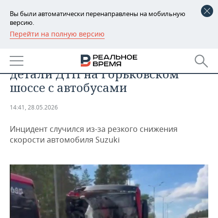
Вы были автоматически перенаправлены на мобильную
версию.
Перейти на полную версию
РЕГИОНЫ
ПРОИСШЕСТВИЯ
Прокуратура РТ раскрыла
БАШКОРТОСТАН
НОВОСТИ
детали ДТП на Горьковском
ТАТАРСТАН
АНАЛИТИКА
шоссе с автобусами
УДМУРТИЯ
НОВОСТИ АНАЛИТИКИ
ЭКОНОМИКА
14:41, 28.05.2026
ДЕКЛАРАЦИИ О ДОХОДАХ
НОВОСТИ ЭКОНОМИКИ
ПРОМЫШЛЕННОСТЬ
Инцидент случился из-за резкого снижения
скорости автомобиля Suzuki
КОРОЛИ ГОСЗАКАЗА ПФО
ФИНАНСЫ
НОВОСТИ
НЕДВИЖИМОСТЬ
ПРОМЫШЛЕННОСТИ
ВУЗЫ ТАТАРСТАНА
БАНКИ
НОВОСТИ НЕДВИЖИМОСТИ
АВТО
АГРОПРОМ
КОМУ ПРИНАДЛЕЖАТ
БЮДЖЕТ
НОВОСТИ АВТО
БИЗНЕС
ТОРГОВЫЕ ЦЕНТРЫ
МАШИНОСТРОЕНИЕ
ТАТАРСТАНА
ИНВЕСТИЦИИ
НОВОСТИ БИЗНЕСА
ТЕХНОЛОГИИ