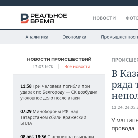
НОВОСТИ
ФОТО
Аналитика
Экономика
Промышленност
НОВОСТИ ПРОИСШЕСТВИЙ
ПРОИСШЕ
Все новости
13:03 МСК
В Ка
ряда 
Три человека погибли при
11:38
ударах по Белгороду — СК возбудил
непол
уголовное дело после атаки
12:24, 26.05
Минобороны РФ: над
07:29
Татарстаном сбили вражеский
У машины
БПЛА
провода
С челнинца взыскали
08 авг, 18:36