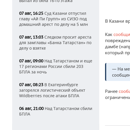
выпал из окна 16-го этажа
Суд Казани отпустил
07 авг, 16:25
главу «Ай Пи Групп» из СИЗО под
В Казани в
домашний арест по делу на 5 млн
Как
сообщ
Следком просит ареста
07 авг, 13:03
повреждени
для замглавы «Банка Татарстан» по
дамбе (нап
делу о взятке
который пр
Над Татарстаном и еще
07 авг, 09:00
17 регионами России сбили 203
— На ме
БПЛА за ночь
сообще
В Екатеринбурге
07 авг, 08:23
загорелся логистический объект
Ранее
сооб
Wildberries после атаки БПЛА
ограничени
Над Татарстаном сбили
06 авг, 21:00
БПЛА