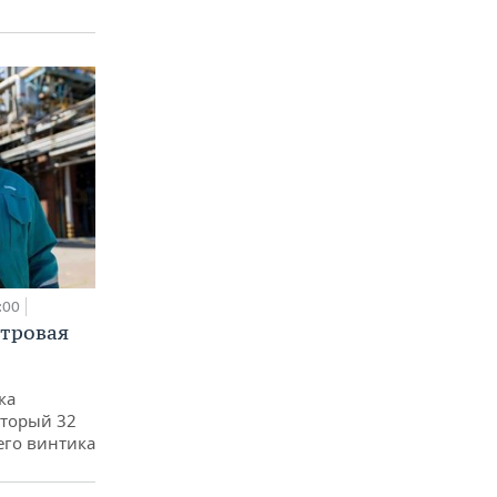
:00
етровая
ка
оторый 32
его винтика