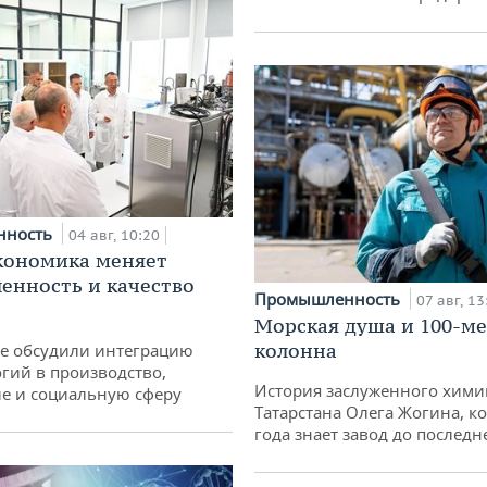
нность
04 авг, 10:20
кономика меняет
нность и качество
Промышленность
07 авг, 13
Морская душа и 100-м
колонна
не обсудили интеграцию
гий в производство,
История заслуженного хими
е и социальную сферу
Татарстана Олега Жогина, к
года знает завод до последн