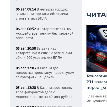
В четырех городах
06 авг, 08:14
ЧИТА
Закамья Татарстана объявлена
угроза атаки БПЛА
В Татарстане с 06.05
06 авг, 06:52
мск действует режим беспилотной
опасности
За день над
05 авг, 20:58
Татарстаном и еще 12 регионами
сбили 200 украинских БПЛА
В Казани два
05 авг, 17:03
подростка предстанут перед судом
Технологи
за граффити на церкви
ИИ взлам
перестра
В Казани арестованы
05 авг, 12:20
трое фигурантов дела о
Главные те
мошенничестве на 49 млн рублей
минувшей 