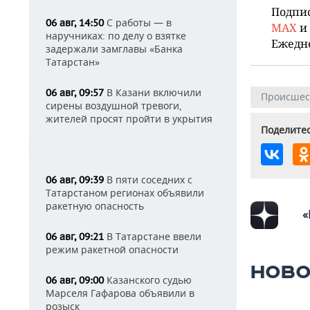
Подпи
С работы — в
06 авг, 14:50
MAX
и
наручниках: по делу о взятке
Ежедн
задержали замглавы «Банка
Татарстан»
В Казани включили
06 авг, 09:57
Происшес
сирены воздушной тревоги,
жителей просят пройти в укрытия
Поделитес
В пяти соседних с
06 авг, 09:39
Татарстаном регионах объявили
ракетную опасность
«
В Татарстане ввели
06 авг, 09:21
режим ракетной опасности
НОВО
Казанского судью
06 авг, 09:00
Марселя Гафарова объявили в
розыск