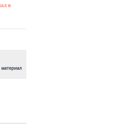
ал в
 материал