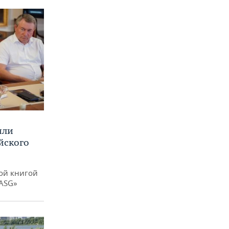
или
йского
ой книгой
 ASG»