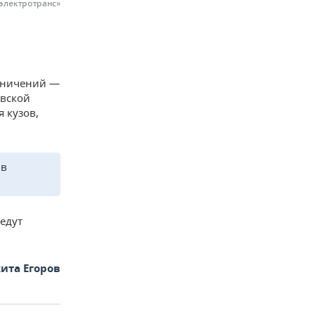
электротранс»
раничений —
овской
 кузов,
 в
едут
ита Егоров