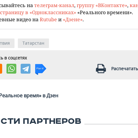
сывайтесь на
телеграм-канал
,
группу «ВКонтакте»
,
кан
страницу в «Одноклассниках»
«Реального времени».
евные видео на
Rutube
и
«Дзене»
.
твия
Татарстан
ь в соцсетях
Распечатать
Реальное время» в Дзен
СТИ ПАРТНЕРОВ