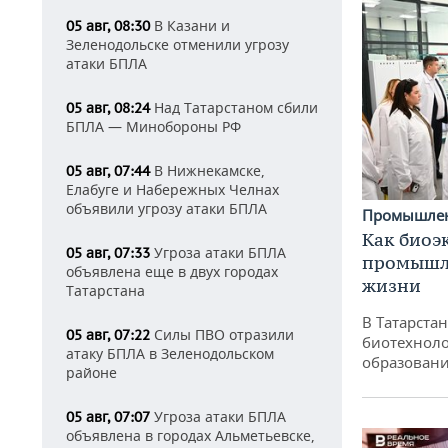
В Казани и
05 авг, 08:30
Зеленодольске отменили угрозу
атаки БПЛА
Над Татарстаном сбили
05 авг, 08:24
БПЛА — Минобороны РФ
В Нижнекамске,
05 авг, 07:44
Елабуге и Набережных Челнах
объявили угрозу атаки БПЛА
Промышле
Как биоэ
Угроза атаки БПЛА
05 авг, 07:33
промышле
объявлена еще в двух городах
жизни
Татарстана
В Татарста
Силы ПВО отразили
05 авг, 07:22
биотехноло
атаку БПЛА в Зеленодольском
образовани
районе
Угроза атаки БПЛА
05 авг, 07:07
объявлена в городах Альметьевске,