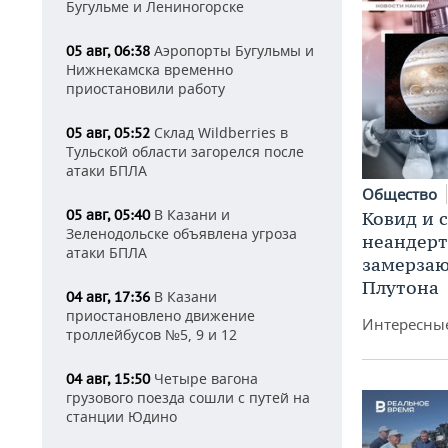
Бугульме и Лениногорске
Аэропорты Бугульмы и
05 авг, 06:38
Нижнекамска временно
приостановили работу
Склад Wildberries в
05 авг, 05:52
Тульской области загорелся после
атаки БПЛА
Общество
В Казани и
05 авг, 05:40
Ковид и 
Зеленодольске объявлена угроза
неандерт
атаки БПЛА
замерза
Плутона
В Казани
04 авг, 17:36
приостановлено движение
Интересные
троллейбусов №5, 9 и 12
Четыре вагона
04 авг, 15:50
грузового поезда сошли с путей на
станции Юдино