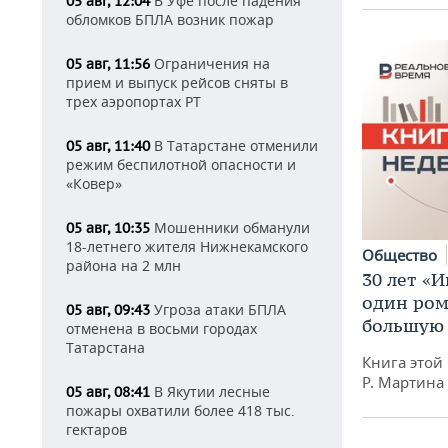
В Уфе после падения
05 авг, 12:04
обломков БПЛА возник пожар
Ограничения на
05 авг, 11:56
прием и выпуск рейсов сняты в
трех аэропортах РТ
В Татарстане отменили
05 авг, 11:40
режим беспилотной опасности и
«Ковер»
Мошенники обманули
05 авг, 10:35
18-летнего жителя Нижнекамского
Общество
района на 2 млн
30 лет «И
один ром
Угроза атаки БПЛА
05 авг, 09:43
большую 
отменена в восьми городах
Татарстана
Книга этой
Р. Мартина
В Якутии лесные
05 авг, 08:41
пожары охватили более 418 тыс.
гектаров