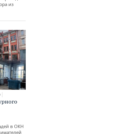
ора из
0
урного
адей в ОКН
нимателей