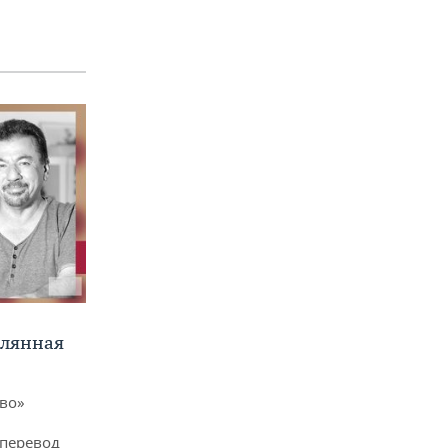
клянная
ево»
 перевод