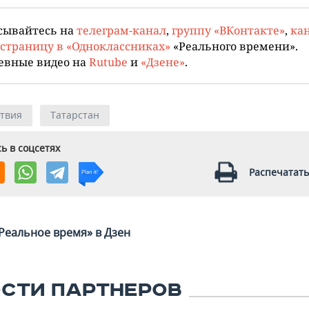
сывайтесь на
телеграм-канал
,
группу «ВКонтакте»
,
кан
страницу в «Одноклассниках»
«Реального времени».
евные видео на
Rutube
и
«Дзене»
.
твия
Татарстан
ь в соцсетях
Распечатать
Реальное время» в Дзен
СТИ ПАРТНЕРОВ