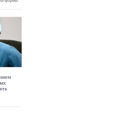
платформы
ением
ных
ать