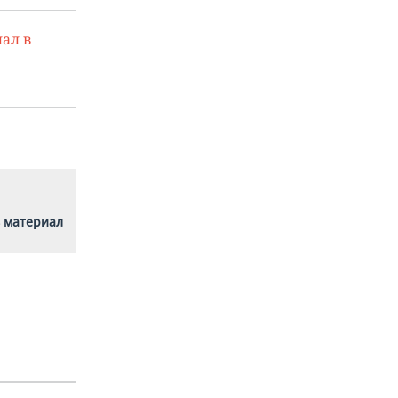
ал в
 материал