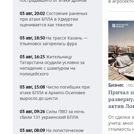
пострадавшего от атаки дронов
в агросекто
Состояние раненых
03 авг, 20:02
при атаке БПЛА в Удмуртии
оценивается как тяжелое
На трассе Казань —
03 авг, 18:50
Ульяновск загорелась фура
Жительницу
03 авг, 16:25
Татарстана осудили условно за
нападение с шампуром на
полицейского
Бизнес
00
Число погибших при
03 авг, 15:08
Причал за
атаке БПЛА в Архипо-Осиповке
выросло до шести
разверну
актив Ло
Силы ПВО за ночь
03 авг, 09:26
От сделки з
сбили 131 украинский БПЛА
учета: мног
стоимость
На логистическом
03 авг, 08:09