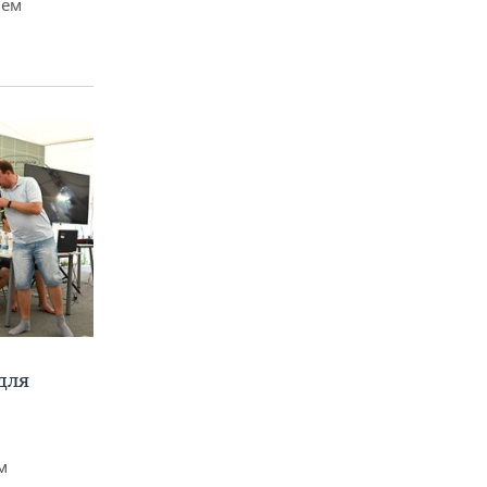
чем
для
м