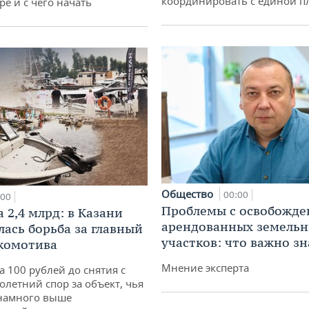
координировать с единой 
ре и с чего начать
Общество
00:00
:00
Проблемы с освобожд
 2,4 млрд: в Казани
арендованных земель
лась борьба за главный
участков: что важно зн
комотива
Мнение эксперта
а 100 рублей до снятия с
олетний спор за объект, чья
 намного выше