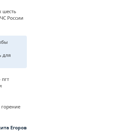
х шесть
МЧС России
жбы
ь для
 пгт
и
 горение
ита Егоров