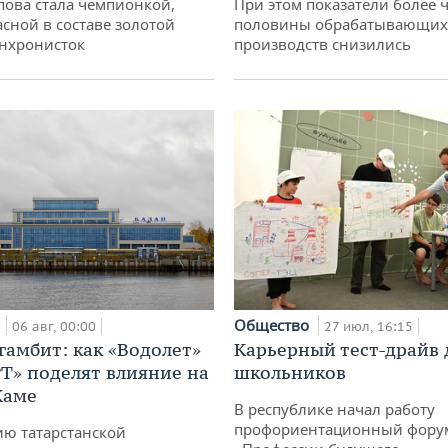
пова стала чемпионкой,
При этом показатели более 
асной в составе золотой
половины обрабатывающих
нхронисток
производств снизились
а
Общество
06 авг, 00:00
27 июл, 16:15
гамбит: как «Водолет»
Карьерный тест-драйв 
РТ» поделят влияние на
школьников
Каме
В республике начал работу
профориентационный фору
ю татарстанской