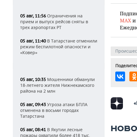
Подпи
Ограничения на
05 авг, 11:56
MAX
и
прием и выпуск рейсов сняты в
Ежедн
трех аэропортах РТ
В Татарстане отменили
05 авг, 11:40
режим беспилотной опасности и
Происшес
«Ковер»
Поделитес
Мошенники обманули
05 авг, 10:35
18-летнего жителя Нижнекамского
района на 2 млн
«
Угроза атаки БПЛА
05 авг, 09:43
отменена в восьми городах
Татарстана
НОВО
В Якутии лесные
05 авг, 08:41
пожары охватили более 418 тыс.