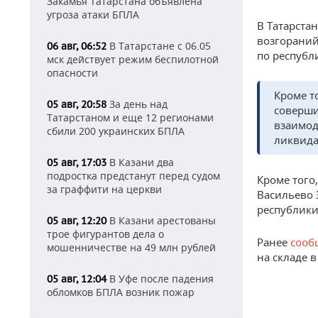
Закамья Татарстана объявлена
угроза атаки БПЛА
В Татарста
возгораний
В Татарстане с 06.05
06 авг, 06:52
по республ
мск действует режим беспилотной
опасности
Кроме т
За день над
05 авг, 20:58
соверши
Татарстаном и еще 12 регионами
взаимод
сбили 200 украинских БПЛА
ликвида
В Казани два
05 авг, 17:03
подростка предстанут перед судом
Кроме того
за граффити на церкви
Васильево 
республики
В Казани арестованы
05 авг, 12:20
трое фигурантов дела о
Ранее
сооб
мошенничестве на 49 млн рублей
на складе 
В Уфе после падения
05 авг, 12:04
обломков БПЛА возник пожар