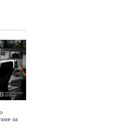
о
тане за