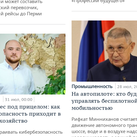
«Профессии будущего»
и может составить
кий перевозчик,
й рейсы до Перми
Промышленность
28 июл, 2
На автопилоте: кто буд
и
31 июл, 00:00
управлять беспилотно
ес под прицелом: как
мобильностью
опасность приходит в
Рифкат Минниханов считает
 хозяйство
движение автономного тран
шоссе, воде и в воздухе над
раивать кибербезопасность