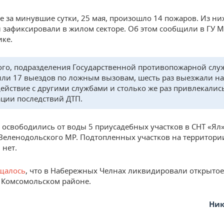
не за минувшие сутки, 25 мая, произошло 14 пожаров. Из ни
 зафиксировали в жилом секторе. Об этом сообщили в ГУ 
ике.
ого, подразделения Государственной противопожарной слу
ли 17 выездов по ложным вызовам, шесть раз выезжали на
ействие с другими службами и столько же раз привлекалис
ции последствий ДТП.
, освободились от воды 5 приусадебных участков в СНТ «Ял»
Зеленодольского МР. Подтопленных участков на территори
 нет.
щалось
, что в Набережных Челнах ликвидировали открытое
в Комсомольском районе.
Ник