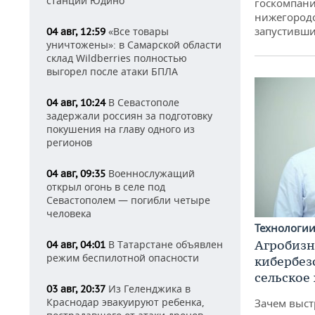
станции Юдино
госкомпани
нижегородс
запустивши
«Все товары
04 авг, 12:59
уничтожены»: в Самарской области
склад Wildberries полностью
выгорел после атаки БПЛА
В Севастополе
04 авг, 10:24
задержали россиян за подготовку
покушения на главу одного из
регионов
Военнослужащий
04 авг, 09:35
открыл огонь в селе под
Севастополем — погибли четыре
человека
Технологи
Агробизн
В Татарстане объявлен
04 авг, 04:01
режим беспилотной опасности
кибербез
сельское
Из Геленджика в
03 авг, 20:37
Краснодар эвакуируют ребенка,
Зачем выст