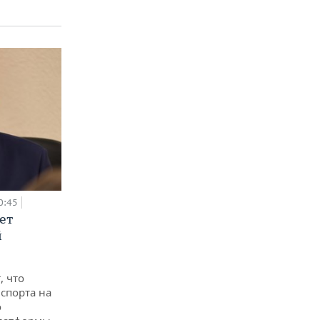
0:45
ет
й
, что
спорта на
о