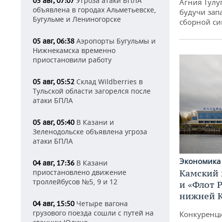
Угроза атаки БПЛА
05 авг, 07:07
Агния Тулу
объявлена в городах Альметьевске,
будучи зап
Бугульме и Лениногорске
сборной си
Аэропорты Бугульмы и
05 авг, 06:38
Нижнекамска временно
приостановили работу
Склад Wildberries в
05 авг, 05:52
Тульской области загорелся после
атаки БПЛА
В Казани и
05 авг, 05:40
Зеленодольске объявлена угроза
атаки БПЛА
Экономик
В Казани
04 авг, 17:36
Камский 
приостановлено движение
троллейбусов №5, 9 и 12
и «Флот 
нижней 
Четыре вагона
04 авг, 15:50
грузового поезда сошли с путей на
Конкуренци