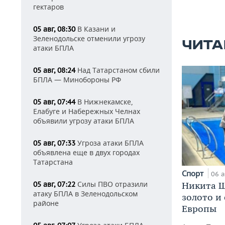
гектаров
В Казани и
05 авг, 08:30
Зеленодольске отменили угрозу
ЧИТА
атаки БПЛА
Над Татарстаном сбили
05 авг, 08:24
БПЛА — Минобороны РФ
В Нижнекамске,
05 авг, 07:44
Елабуге и Набережных Челнах
объявили угрозу атаки БПЛА
Угроза атаки БПЛА
05 авг, 07:33
объявлена еще в двух городах
Татарстана
Спорт
06 а
Силы ПВО отразили
05 авг, 07:22
Никита Ш
атаку БПЛА в Зеленодольском
золото и
районе
Европы