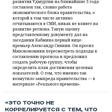
развития Удмуртии на ближайшие 3 года
НЕФТЕХИМИЯ
составлен так, словно работа
РОЗНИЧНАЯ ТОРГОВЛЯ
НОВОСТИ ТЕХНОЛОГИЙ
МЕРОПРИЯТИЯ
экономического блока правительства, о
НЕФТЬ
которой в том числе активно
ТРАНСПОРТ
IT
НОВОСТИ МЕРОПРИЯТИЙ
СПОРТ
отчитываются в СМИ, никак не влияет на
ОПК
развитие региона. Такую оценку
УСЛУГИ
МЕДИА
ВЫЕЗДНАЯ РЕДАКЦИЯ
НОВОСТИ СПОРТА
ОБЩЕСТВО
представленному документу дал на
ЭНЕРГЕТИКА
заседании Кабмина первый вице-
ТЕЛЕКОММУНИКАЦИИ
БИЗНЕС-БРАНЧИ
ФУТБОЛ
НОВОСТИ ОБЩЕСТВА
ФОТОГАЛЕРЕЯ
премьер Александр Свинин. Он просил
Минэкономики пересмотреть подходы к
ONLINE-КОНФЕРЕНЦИИ
ХОККЕЙ
ВЛАСТЬ
СЮЖЕТЫ
составлению прогноза и предложил
создать рабочую группу, чтобы
ОТКРЫТАЯ ЛЕКЦИЯ
БАСКЕТБОЛ
ИНФРАСТРУКТУРА
СПРАВОЧНИК
определить план достижения целевых
показателей. О том, что именно так
ВОЛЕЙБОЛ
ИСТОРИЯ
СПИСОК ПЕРСОН
возмутило зампреда правительства — в
ПОЛНАЯ ВЕРСИЯ
материале «Реального времени».
КИБЕРСПОРТ
КУЛЬТУРА
СПИСОК КОМПАНИЙ
ФИГУРНОЕ КАТАНИЕ
МЕДИЦИНА
«ЭТО ТОЧНО НЕ
КОРРЕЛИРУЕТСЯ С ТЕМ, ЧТО