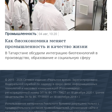
Промышленность
04 авг, 10:20
Как биоэкономика меняет
промышленность и качество жизни
В Татарстане обсудили интеграцию биотехнологий в
производство, образование и социальную сферу
© 2015 - 2026 Сетевое издание «Реальное время» Зарегистрировано
Федеральной службой по надзору в сфере связи, информационных
технологий и массовых коммуникаций (Роскомнадзор) –
регистрационный номер ЭЛ № ФС 77 - 79627 от 18 декабря 2020 г. (ранее
свидетельство Эл № ФС 77-59331 от 18 сентября 2014 г.)
Использование материалов Реального Времени разрешено только с
предварительного согласия правообладателей, упоминание сайта и
прямая гиперссылка обязательны при частичном или полном