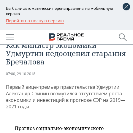
Вы были автоматически перенаправлены на мобильную
версию.
Перейти на полную версию
РЕГИОНЫ
ЭКОНОМИКА
Рука правая ругает руку левую.
БАШКОРТОСТАН
НОВОСТИ
Как министр экономики
ТАТАРСТАН
АНАЛИТИКА
Удмуртии недооценил старания
Бречалова
УДМУРТИЯ
НОВОСТИ АНАЛИТИКИ
ЭКОНОМИКА
07:00, 29.10.2018
ДЕКЛАРАЦИИ О ДОХОДАХ
НОВОСТИ ЭКОНОМИКИ
ПРОМЫШЛЕННОСТЬ
Первый вице-премьер правительства Удмуртии
КОРОЛИ ГОСЗАКАЗА ПФО
ФИНАНСЫ
НОВОСТИ
НЕДВИЖИМОСТЬ
Александр Свинин возмутился отсутствием роста
ПРОМЫШЛЕННОСТИ
экономики и инвестиций в прогнозе СЭР на 2019—
ВУЗЫ ТАТАРСТАНА
БАНКИ
НОВОСТИ НЕДВИЖИМОСТИ
АВТО
2021 годы.
АГРОПРОМ
КОМУ ПРИНАДЛЕЖАТ
БЮДЖЕТ
НОВОСТИ АВТО
БИЗНЕС
ТОРГОВЫЕ ЦЕНТРЫ
МАШИНОСТРОЕНИЕ
ТАТАРСТАНА
Прогноз социально-экономического
ИНВЕСТИЦИИ
НОВОСТИ БИЗНЕСА
ТЕХНОЛОГИИ