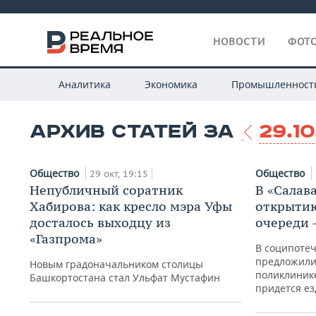
НОВОСТИ
ФОТО
Аналитика
Экономика
Промышленност
АРХИВ СТАТЕЙ ЗА
29.10
Общество
Общество
29 окт, 19:15
Непубличный соратник
В «Салава
Хабирова: как кресло мэра Уфы
открытию
досталось выходцу из
очереди 
«Газпрома»
В соципоте
предложили
Новым градоначальником столицы
поликлинике
Башкортостана стал Ульфат Мустафин
придется е