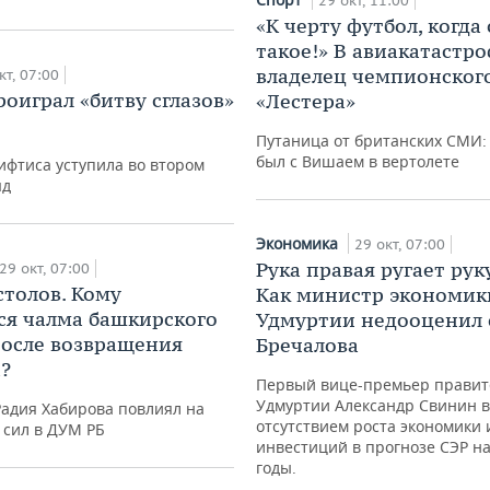
29 окт, 11:00
«К черту футбол, когда
такое!» В авиакатастр
владелец чемпионског
кт, 07:00
оиграл «битву сглазов»
«Лестера»
Путаница от британских СМИ: 
был с Вишаем в вертолете
фтиса уступила во втором
яд
Экономика
29 окт, 07:00
Рука правая ругает рук
29 окт, 07:00
столов. Кому
Как министр экономик
ся чалма башкирского
Удмуртии недооценил 
осле возвращения
Бречалова
?
Первый вице-премьер правит
Удмуртии Александр Свинин в
Радия Хабирова повлиял на
отсутствием роста экономики 
 сил в ДУМ РБ
инвестиций в прогнозе СЭР н
годы.