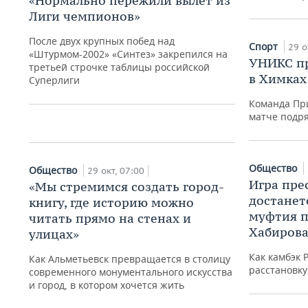
«Нормально пережили вылет из
Лиги чемпионов»
Спорт
После двух крупных побед над
Спорт
29 о
«…И помнят, Колотов, в
«Штурмом-2002» «Синтез» закрепился на
УНИКС пр
народе, как колотил ты
третьей строчке таблицы российской
в Химках
головой»
Суперлиги
29 окт, 07:00
Команда При
матче подр
Общество
Общество
29 окт, 07:00
Игра пре
«Мы стремимся создать город-
достанет
книгу, где историю можно
муфтия п
читать прямо на стенах и
Хабирова
улицах»
Как камбэк 
Как Альметьевск превращается в столицу
расстановку
современного монументального искусства
и город, в котором хочется жить