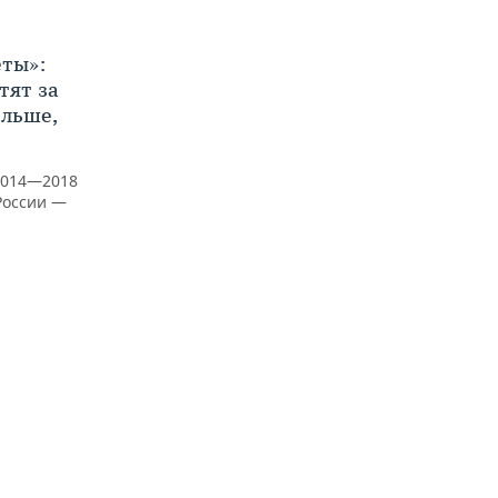
ты»:
тят за
ольше,
2014—2018
России —