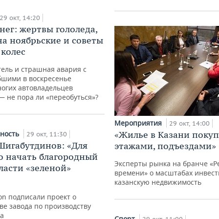
29 окт, 14:20
нег: жертвы гололеда,
на ноябрьские и советы
 колес
ель и страшная авария с
бшими в воскресенье
ногих автовладельцев
— не пора ли «переобуться»?
Мероприятия
29 окт, 14:00
ность
«Жилье в Казани поку
29 окт, 11:30
Шигабутдинов: «Для
этажами, подъездами»
о начать благородный
Эксперты рынка на бранче «Р
бласти «зеленой»
времени» о масштабах инвест
казанскую недвижимость
on подписали проект о
ве завода по производству
а
Спорт