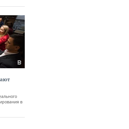
пают
еального
ирования в