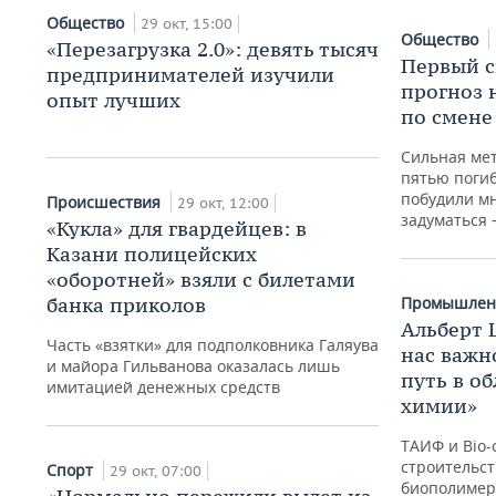
Общество
29 окт, 15:00
Общество
«Перезагрузка 2.0»: девять тысяч
Первый с
предпринимателей изучили
прогноз 
опыт лучших
по смене
Сильная мет
пятью поги
побудили м
Происшествия
29 окт, 12:00
задуматься 
«Кукла» для гвардейцев: в
Казани полицейских
«оборотней» взяли с билетами
банка приколов
Промышлен
Альберт 
Часть «взятки» для подполковника Галяува
нас важн
и майора Гильванова оказалась лишь
путь в о
имитацией денежных средств
химии»
ТАИФ и Bio-
строительст
Спорт
29 окт, 07:00
биополимер