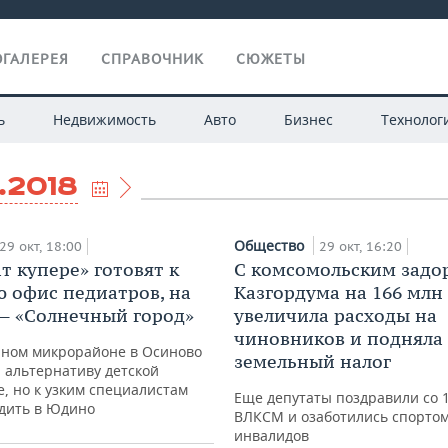
ГАЛЕРЕЯ
СПРАВОЧНИК
СЮЖЕТЫ
ь
Недвижимость
Авто
Бизнес
Технолог
.2018
Общество
29 окт, 18:00
29 окт, 16:20
т купере» готовят к
С комсомольским задо
 офис педиатров, на
Казгордума на 166 млн
— «Солнечный город»
увеличила расходы на
чиновников и подняла
чном микрорайоне в Осиново
земельный налог
 альтернативу детской
, но к узким специалистам
Еще депутаты поздравили со 
здить в Юдино
ВЛКСМ и озаботились спортом
инвалидов