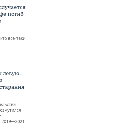
 случается
офе погиб
о
кто все-таки
у левую.
и
старания
ельства
озмутился
и
а 2019—2021