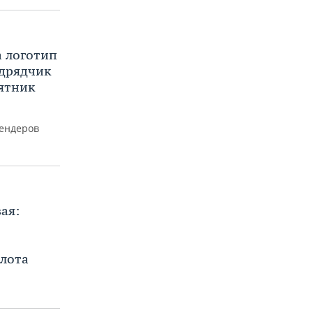
а логотип
одрядчик
ятник
тендеров
ая:
олота