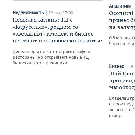
Аналитика
Недвижимость
Осенний 
29 окт, 07:00
Нежилая Казань: ТЦ с
принес б
«Каруселью», роддом со
на валют
«звездным» именем и бизнес-
Обзор показ
центр от нижнекамского рантье
9 месяцев и
Девелоперы не хотят строить кафе и
рестораны, но открывают новые ТЦ,
бизнес-центры и клиники
Бизнес
29 
Шай Гран
производ
мы обход
Владелец г
о производс
экспорте в 
group