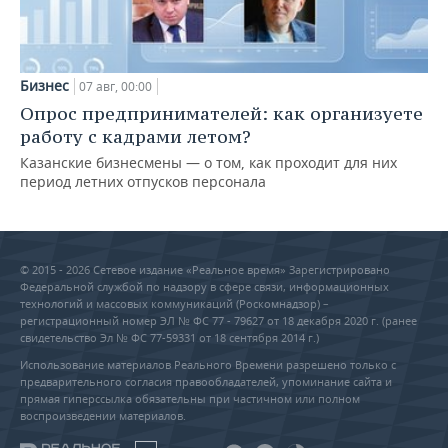
Бизнес
07 авг, 00:00
Опрос предпринимателей: как организуете
работу с кадрами летом?
Казанские бизнесмены — о том, как проходит для них
период летних отпусков персонала
© 2015 - 2026 Сетевое издание «Реальное время» Зарегистрировано
Федеральной службой по надзору в сфере связи, информационных
технологий и массовых коммуникаций (Роскомнадзор) –
регистрационный номер ЭЛ № ФС 77 - 79627 от 18 декабря 2020 г. (ранее
свидетельство Эл № ФС 77-59331 от 18 сентября 2014 г.)
Использование материалов Реального Времени разрешено только с
предварительного согласия правообладателей, упоминание сайта и
прямая гиперссылка обязательны при частичном или полном
воспроизведении материалов.