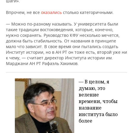
шаги».
Впрочем, не все
оказались
столько категоричными.
— Можно по-разному называть. У университета были
такие традиции востоковедения, которые, конечно,
нужно сохранять. Руководство КФУ несколько мечется,
должна быть стабильность. От названия в принципе
мало что зависит. В свое время они пытались создать
Институт истории, но в АН РТ он тоже есть, второй уже ни
к чему, — считает директор Института истории им.
Марджани АН РТ Рафаэль Хакимов.
— В целом, я
думаю, это
веление
времени, чтобы
название
института было
более