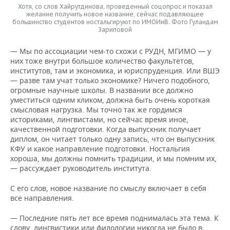
Хотя, со слов Хайрутдинова, проведенный соцопрос и показал
желание получить новое название, сейчас подавляющее
большинство студентов ностальгируют по ИМОИиВ. Фото Гуландам
Зариповой
— Мы по ассоциации чем-то схожи с РУДН, МГИМО — у
них тоже внутри большое количество факультетов,
институтов, там и экономика, и юриспруденция. Или ВШЭ
— разве там учат только экономике? Ничего подобного,
огромные научные школы. В названии все должно
уместиться одним кликом, должна быть очень короткая
смысловая нагрузка. Мы точно так же гордимся
историками, лингвистами, но сейчас время иное,
качественной подготовки. Когда выпускник получает
диплом, он читает только одну запись, что он выпускник
КФУ и какое направление подготовки. Ностальгия
хороша, мы должны помнить традиции, и мы помним их,
— рассуждает руководитель института.
С его слов, новое название по смыслу включает в себя
все направления.
— Последние пять лет все время поднималась эта тема. К
слову, лингвистики или филологии никогда не было в