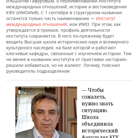
Ильшатом Гафуровым, о переименовании Института
ВОДНЫЕ ВИДЫ СПОРТА
ОБРАЗОВАНИЕ
международных отношений, истории и востоковедения
КФУ (ИМОИиВ). С 1 сентября в структурном названии
ХОККЕЙ С МЯЧОМ
ПРОИСШЕСТВИЯ
останется только часть наименования —
Институт
международных отношений
, или ИМО. При этом, как
утверждается в приказе, профиль деятельности
института сохраняется. В него по-прежнему будет
входить Высшая школа исторических наук и всемирного
культурного наследия, на базе которой и работают
ключевые кафедры, связанные с изучением истории. Тем
не менее в названии института от приставки «история»
решили избавиться, но не жалеют. Почему, пояснил
руководитель подразделения:
— Чтобы
сожалеть,
нужно знать
ситуацию.
Школа
объединила
исторический
факультет КГУ