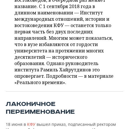
востоковедов, в очередной раз меняет
НЕФТЕХИМИЯ
название. С 1 сентября 2018 года в
РОЗНИЧНАЯ ТОРГОВЛЯ
НОВОСТИ ТЕХНОЛОГИЙ
МЕРОПРИЯТИЯ
длинном наименовании — Институт
НЕФТЬ
международных отношений, истории и
ТРАНСПОРТ
IT
НОВОСТИ МЕРОПРИЯТИЙ
СПОРТ
востоковедения КФУ — останется только
ОПК
первая часть без двух последних
УСЛУГИ
МЕДИА
ВЫЕЗДНАЯ РЕДАКЦИЯ
НОВОСТИ СПОРТА
ОБЩЕСТВО
направлений. Многим может показаться,
ЭНЕРГЕТИКА
что в вузе избавляются от гордости
ТЕЛЕКОММУНИКАЦИИ
БИЗНЕС-БРАНЧИ
ФУТБОЛ
НОВОСТИ ОБЩЕСТВА
университета на протяжении многих
ФОТОГАЛЕРЕЯ
десятилетий — исторического
образования. Однако руководитель
ONLINE-КОНФЕРЕНЦИИ
ХОККЕЙ
ВЛАСТЬ
СЮЖЕТЫ
института Рамиль Хайрутдинов это
опровергает. Подробности — в материале
ОТКРЫТАЯ ЛЕКЦИЯ
БАСКЕТБОЛ
ИНФРАСТРУКТУРА
СПРАВОЧНИК
«Реального времени».
ВОЛЕЙБОЛ
ИСТОРИЯ
СПИСОК ПЕРСОН
ПОЛНАЯ ВЕРСИЯ
ЛАКОНИЧНОЕ
КИБЕРСПОРТ
КУЛЬТУРА
СПИСОК КОМПАНИЙ
ПЕРЕИМЕНОВАНИЕ
ФИГУРНОЕ КАТАНИЕ
МЕДИЦИНА
18 июня в
КФУ
вышел приказ, подписанный ректором