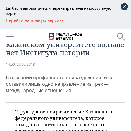
Вы были автоматически перенаправлены на мобильную
версию.
Перейти на полную версию
РЕГИОНЫ
ОБЩЕСТВО
Истфак канул в Лету. В
БАШКОРТОСТАН
НОВОСТИ
Казанском университете больше
ТАТАРСТАН
АНАЛИТИКА
нет Института истории
УДМУРТИЯ
НОВОСТИ АНАЛИТИКИ
ЭКОНОМИКА
14:50, 20.07.2018
ДЕКЛАРАЦИИ О ДОХОДАХ
НОВОСТИ ЭКОНОМИКИ
ПРОМЫШЛЕННОСТЬ
В названии профильного подразделения вуза
оставили лишь одно направление из трех —
КОРОЛИ ГОСЗАКАЗА ПФО
ФИНАНСЫ
НОВОСТИ
НЕДВИЖИМОСТЬ
международные отношения
ПРОМЫШЛЕННОСТИ
ВУЗЫ ТАТАРСТАНА
БАНКИ
НОВОСТИ НЕДВИЖИМОСТИ
АВТО
АГРОПРОМ
Структурное подразделение Казанского
КОМУ ПРИНАДЛЕЖАТ
БЮДЖЕТ
НОВОСТИ АВТО
БИЗНЕС
федерального университета, которое
ТОРГОВЫЕ ЦЕНТРЫ
МАШИНОСТРОЕНИЕ
ТАТАРСТАНА
объединяет историков, лингвистов и
ИНВЕСТИЦИИ
НОВОСТИ БИЗНЕСА
ТЕХНОЛОГИИ