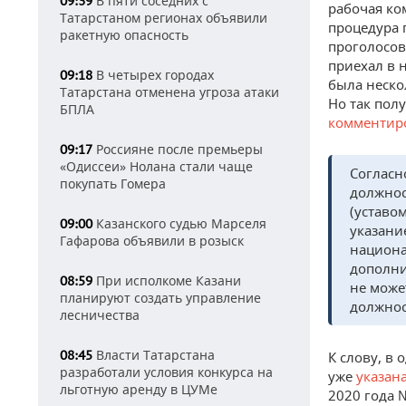
В пяти соседних с
09:39
рабочая ко
Татарстаном регионах объявили
процедура 
ракетную опасность
проголосов
приехал в н
В четырех городах
09:18
была неско
Татарстана отменена угроза атаки
Но так пол
БПЛА
комментир
Россияне после премьеры
09:17
«Одиссеи» Нолана стали чаще
Согласн
покупать Гомера
должнос
(уставо
Казанского судью Марселя
09:00
указани
Гафарова объявили в розыск
национа
дополни
При исполкоме Казани
08:59
не може
планируют создать управление
должнос
лесничества
Власти Татарстана
08:45
К слову, в
разработали условия конкурса на
уже
указан
льготную аренду в ЦУМе
2020 года 