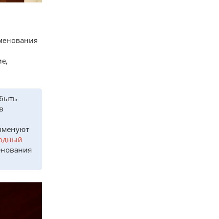
именования
е,
 быть
в
еименуют
ходный
енования