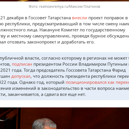
Фото: realnoevremya.ru/Максим Платонов
21 декабря в Госсовет Татарстана
внесли
проект поправок в
ю республики, предусматривающий в том числе смену на
лжностного лица. Накануне Комитет по государственному
тву и местному самоуправлению, проведя бурное обсуждени
ал отозвать законопроект и доработать его.
 публичной власти, согласно которому в регионах не может
нтов,
подписан
президентом России Владимиром Путиным 
 2021 года. Тогда председатель Госсовета Татарстана Фарид
тшин
допускал
, что должность президента республики пер
2022 года. Однако год, который
позиционировался как пере
сения изменений в законодательство в части вопроса наим
и, заканчивается, а сдвига все еще нет.