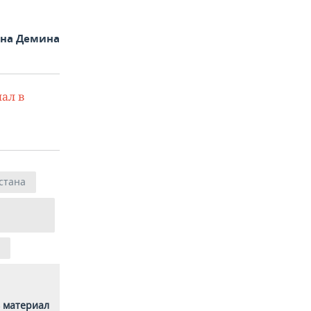
яна Демина
ал в
стана
 материал