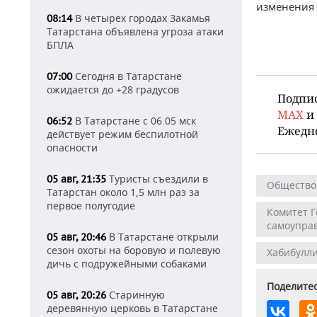
изменения 
В четырех городах Закамья
08:14
Татарстана объявлена угроза атаки
БПЛА
Сегодня в Татарстане
07:00
ожидается до +28 градусов
Подпи
MAX
и
В Татарстане с 06.05 мск
06:52
Ежедн
действует режим беспилотной
опасности
Туристы съездили в
05 авг, 21:35
Общество
Татарстан около 1,5 млн раз за
первое полугодие
Комитет Г
самоупра
В Татарстане открыли
05 авг, 20:46
сезон охоты на боровую и полевую
Хабибулл
дичь с подружейными собаками
Поделитес
Старинную
05 авг, 20:26
деревянную церковь в Татарстане