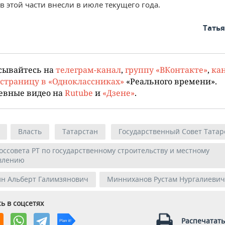
в этой части внесли в июле текущего года.
Тать
сывайтесь на
телеграм-канал
,
группу «ВКонтакте»
,
кан
страницу в «Одноклассниках»
«Реального времени».
евные видео на
Rutube
и
«Дзене»
.
Власть
Татарстан
Государственный Совет Татар
оссовета РТ по государственному строительству и местному
влению
ин Альберт Галимзянович
Минниханов Рустам Нургалиевич
ь в соцсетях
Распечатать