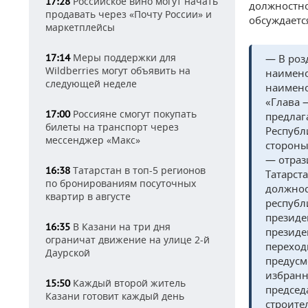
Российское вино могут начать
17:28
должностно
продавать через «Почту России» и
обсуждаетс
маркетплейсы
Меры поддержки для
17:14
— В роз
Wildberries могут объявить на
наимено
следующей неделе
наимено
«Глава 
Россияне смогут покупать
17:00
предлаг
билеты на транспорт через
Республ
мессенджер «Макс»
стороны
— отраз
Татарстан в топ-5 регионов
16:38
Татарст
по бронированиям посуточных
должнос
квартир в августе
республ
президе
В Казани на три дня
16:35
президе
ограничат движение на улице 2-й
переход
Даурской
предусм
избранн
Каждый второй житель
15:50
председ
Казани готовит каждый день
строите