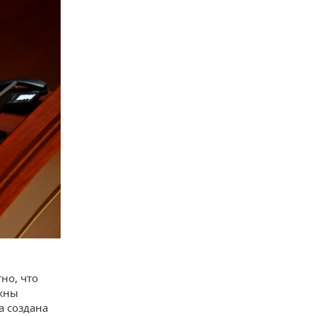
но, что
лжны
а создана