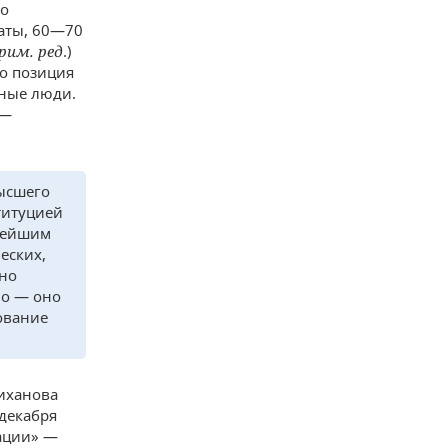
но
таты, 60—70
рим. ред
.)
то позиция
шные люди.
 —
ысшего
титуцией
ьнейшим
еских,
но
но — оно
ование
ниханова
 декабря
ации» —