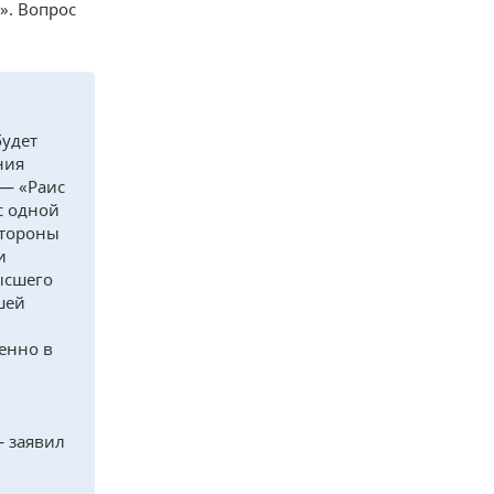
». Вопрос
будет
ния
 — «Раис
с одной
стороны
и
ысшего
шей
менно в
— заявил