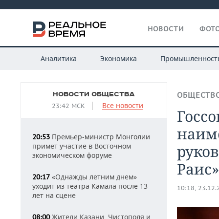
НОВОСТИ
ФОТО
Аналитика
Экономика
Промышленност
НОВОСТИ ОБЩЕСТВА
ОБЩЕСТВ
Все новости
23:42 МСК
Госсо
наим
Премьер-министр Монголии
20:53
примет участие в Восточном
руков
экономическом форуме
Раис»
«Однажды летним днем»
20:17
уходит из театра Камала после 13
10:18, 23.12
лет на сцене
Жители Казани, Чистополя и
08:00