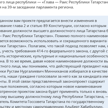
го лица республики — «Глава — Раис Республики Татарстан
я на 39-м заседании парламента региона.
данном вам проекте предлагается внести изменения в
вание глава 2 и статью 89 Конституции, согласно которым
вание должности высшего должностного лица Татарстана 
— Раис Республики Татарстан». Помимо полного наименова
ается возможность использовать и сокращенного варианта
ики Татарстан». Полагаем, что такой подход позволяет нам, 
, учесть требования 414-го федерального закона, с другой 
ить исторические, культурные и национальные особенност
ана. В то же время, давая новое наименование должности в
тного лица, мы понимаем, что действующий президент на
ики Рустам Нургалиевич Минниханов избирался в качестве
нта, наши граждане голосовали за него как за кандидата и
нты. В этой связи представленный законопроект содержит
ные положения, согласно которым новое наименование
отренное проектом закона будет применять только к вновь
ому высшему должностному лицу Республики Татарстана, 
атель Комитета Госсовета Татарстана по государственному
льству и местному самоуправлению Альберт Хабибуллин.