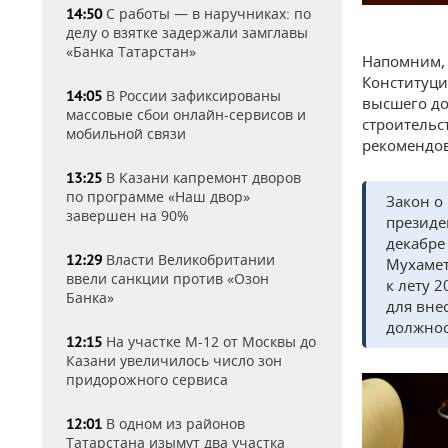
С работы — в наручниках: по
14:50
делу о взятке задержали замглавы
«Банка Татарстан»
Напомним, 
Конституци
В России зафиксированы
14:05
высшего до
массовые сбои онлайн-сервисов и
строительс
мобильной связи
рекомендов
В Казани капремонт дворов
13:25
по программе «Наш двор»
Закон о
завершен на 90%
президе
декабре
Власти Великобритании
12:29
Мухаме
ввели санкции против «Озон
к лету 
Банка»
для вне
должност
На участке М-12 от Москвы до
12:15
Казани увеличилось число зон
придорожного сервиса
В одном из районов
12:01
Татарстана изымут два участка