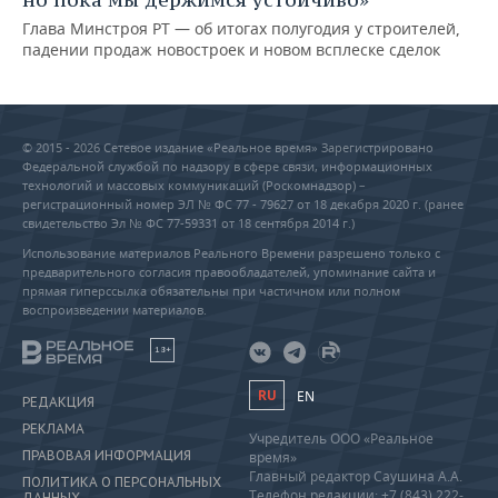
Глава Минстроя РТ — об итогах полугодия у строителей,
падении продаж новостроек и новом всплеске сделок
© 2015 - 2026 Сетевое издание «Реальное время» Зарегистрировано
Федеральной службой по надзору в сфере связи, информационных
технологий и массовых коммуникаций (Роскомнадзор) –
регистрационный номер ЭЛ № ФС 77 - 79627 от 18 декабря 2020 г. (ранее
свидетельство Эл № ФС 77-59331 от 18 сентября 2014 г.)
Использование материалов Реального Времени разрешено только с
предварительного согласия правообладателей, упоминание сайта и
прямая гиперссылка обязательны при частичном или полном
воспроизведении материалов.
18+
RU
EN
РЕДАКЦИЯ
РЕКЛАМА
Учредитель ООО «Реальное
ПРАВОВАЯ ИНФОРМАЦИЯ
время»
Главный редактор Саушина А.А.
ПОЛИТИКА О ПЕРСОНАЛЬНЫХ
Телефон редакции: +7 (843) 222-
ДАННЫХ