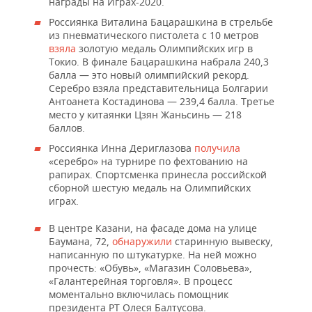
ВОДНЫЕ ВИДЫ СПОРТА
ОБРАЗОВАНИЕ
награды на Играх-2020.
Россиянка Виталина Бацарашкина в стрельбе
ХОККЕЙ С МЯЧОМ
ПРОИСШЕСТВИЯ
из пневматического пистолета с 10 метров
взяла
золотую медаль Олимпийских игр в
Токио. В финале Бацарашкина набрала 240,3
балла — это новый олимпийский рекорд.
Серебро взяла представительница Болгарии
Антоанета Костадинова — 239,4 балла. Третье
место у китаянки Цзян Жаньсинь — 218
баллов.
Россиянка Инна Дериглазова
получила
«серебро» на турнире по фехтованию на
рапирах. Спортсменка принесла российской
сборной шестую медаль на Олимпийских
играх.
В центре Казани, на фасаде дома на улице
Баумана, 72,
обнаружили
старинную вывеску,
написанную по штукатурке. На ней можно
прочесть: «Обувь», «Магазин Соловьева»,
«Галантерейная торговля». В процесс
моментально включилась помощник
президента РТ Олеся Балтусова.