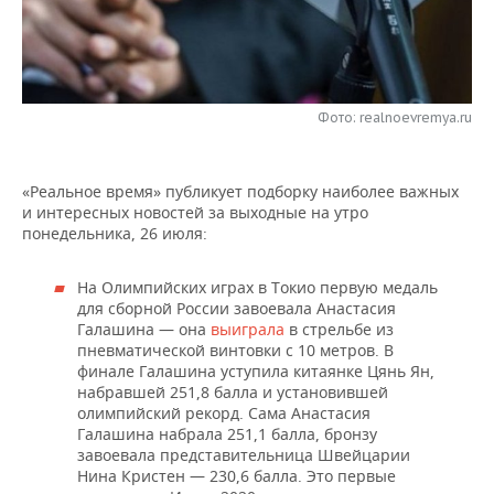
НЕФТЕХИМИЯ
РОЗНИЧНАЯ ТОРГОВЛЯ
НОВОСТИ ТЕХНОЛОГИЙ
МЕРОПРИЯТИЯ
НЕФТЬ
ТРАНСПОРТ
IT
НОВОСТИ МЕРОПРИЯТИЙ
СПОРТ
ОПК
Фото: realnoevremya.ru
УСЛУГИ
МЕДИА
ВЫЕЗДНАЯ РЕДАКЦИЯ
НОВОСТИ СПОРТА
ОБЩЕСТВО
ЭНЕРГЕТИКА
«Реальное время» публикует подборку наиболее важных
ТЕЛЕКОММУНИКАЦИИ
БИЗНЕС-БРАНЧИ
ФУТБОЛ
НОВОСТИ ОБЩЕСТВА
ФОТОГАЛЕРЕЯ
и интересных новостей за выходные на утро
понедельника, 26 июля:
ONLINE-КОНФЕРЕНЦИИ
ХОККЕЙ
ВЛАСТЬ
СЮЖЕТЫ
На Олимпийских играх в Токио первую медаль
ОТКРЫТАЯ ЛЕКЦИЯ
БАСКЕТБОЛ
ИНФРАСТРУКТУРА
СПРАВОЧНИК
для сборной России завоевала Анастасия
Галашина — она
выиграла
в стрельбе из
ВОЛЕЙБОЛ
ИСТОРИЯ
СПИСОК ПЕРСОН
ПОЛНАЯ ВЕРСИЯ
пневматической винтовки с 10 метров. В
финале Галашина уступила китаянке Цянь Ян,
набравшей 251,8 балла и установившей
КИБЕРСПОРТ
КУЛЬТУРА
СПИСОК КОМПАНИЙ
олимпийский рекорд. Сама Анастасия
Галашина набрала 251,1 балла, бронзу
ФИГУРНОЕ КАТАНИЕ
МЕДИЦИНА
завоевала представительница Швейцарии
Нина Кристен — 230,6 балла. Это первые