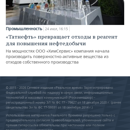
Промышленность
24 июл, 16:15
«Татнефть» превращает отходы в реагент
для повышения нефтедобычи
На мощностях ООО «ХимСервис» компания начала
производить поверхностно-активные вещества из
отходов собственного производства
© 2015 - 2026 Сетевое издание «Реальное время» Зарегистрировано
Федеральной службой по надзору в сфере связи, информационных
технологий и массовых коммуникаций (Роскомнадзор) –
регистрационный номер ЭЛ № ФС 77 - 79627 от 18 декабря 2020 г. (ранее
свидетельство Эл № ФС 77-59331 от 18 сентября 2014 г.)
Использование материалов Реального Времени разрешено только с
предварительного согласия правообладателей, упоминание сайта и
прямая гиперссылка обязательны при частичном или полном
воспроизведении материалов.