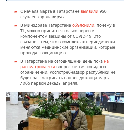
НЕФТЕХИМИЯ
РОЗНИЧНАЯ ТОРГОВЛЯ
НОВОСТИ ТЕХНОЛОГИЙ
МЕРОПРИЯТИЯ
С начала марта в Татарстане
выявили
950
НЕФТЬ
случаев коронавируса.
ТРАНСПОРТ
IT
НОВОСТИ МЕРОПРИЯТИЙ
СПОРТ
В Минздраве Татарстана
объяснили,
почему в
ОПК
ТЦ можно привиться только первым
компонентом вакцины от COVID-19. Это
УСЛУГИ
МЕДИА
ВЫЕЗДНАЯ РЕДАКЦИЯ
НОВОСТИ СПОРТА
ОБЩЕСТВО
ЭНЕРГЕТИКА
связано с тем, что в комплексах периодически
меняются медицинские организации, которые
ТЕЛЕКОММУНИКАЦИИ
БИЗНЕС-БРАНЧИ
ФУТБОЛ
НОВОСТИ ОБЩЕСТВА
ФОТОГАЛЕРЕЯ
проводят вакцинацию.
В Татарстане на сегодняшний день пока
не
ONLINE-КОНФЕРЕНЦИИ
ХОККЕЙ
ВЛАСТЬ
СЮЖЕТЫ
рассматривается
вопрос снятия ковидных
ограничений. Роспотребнадзор республики не
ОТКРЫТАЯ ЛЕКЦИЯ
БАСКЕТБОЛ
ИНФРАСТРУКТУРА
СПРАВОЧНИК
будет рассматривать вопрос до конца марта
либо первой декады апреля.
ВОЛЕЙБОЛ
ИСТОРИЯ
СПИСОК ПЕРСОН
ПОЛНАЯ ВЕРСИЯ
КИБЕРСПОРТ
КУЛЬТУРА
СПИСОК КОМПАНИЙ
ФИГУРНОЕ КАТАНИЕ
МЕДИЦИНА