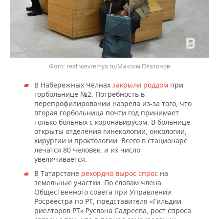
ВОДНЫЕ ВИДЫ СПОРТА
ОБРАЗОВАНИЕ
ХОККЕЙ С МЯЧОМ
ПРОИСШЕСТВИЯ
realnoevremya.ru/Максим Платонов
В Набережных Челнах
закрыли роддом
при
горбольнице №2. Потребность в
перепрофилировании назрела из-за того, что
вторая горбольница почти год принимает
только больных с коронавирусом. В больнице
открыты отделения гинекологии, онкологии,
хирургии и проктологии. Всего в стационаре
лечатся 80 человек, и их число
увеличивается.
В Татарстане
рекордно вырос спрос
на
земельные участки. По словам члена
Общественного совета при Управлении
Росреестра по РТ, представителя «Гильдии
риелторов РТ» Руслана Садреева, рост спроса