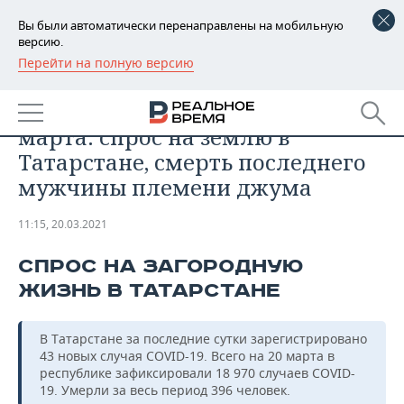
Вы были автоматически перенаправлены на мобильную
версию.
Перейти на полную версию
РЕГИОНЫ
ОБЩЕСТВО
Главное о коронавирусе на 20
БАШКОРТОСТАН
НОВОСТИ
марта: спрос на землю в
ТАТАРСТАН
АНАЛИТИКА
Татарстане, смерть последнего
мужчины племени джума
УДМУРТИЯ
НОВОСТИ АНАЛИТИКИ
ЭКОНОМИКА
11:15, 20.03.2021
ДЕКЛАРАЦИИ О ДОХОДАХ
НОВОСТИ ЭКОНОМИКИ
ПРОМЫШЛЕННОСТЬ
СПРОС НА ЗАГОРОДНУЮ
КОРОЛИ ГОСЗАКАЗА ПФО
ФИНАНСЫ
НОВОСТИ
НЕДВИЖИМОСТЬ
ПРОМЫШЛЕННОСТИ
ЖИЗНЬ В ТАТАРСТАНЕ
ВУЗЫ ТАТАРСТАНА
БАНКИ
НОВОСТИ НЕДВИЖИМОСТИ
АВТО
АГРОПРОМ
В Татарстане за последние сутки зарегистрировано
КОМУ ПРИНАДЛЕЖАТ
БЮДЖЕТ
НОВОСТИ АВТО
БИЗНЕС
43 новых случая COVID-19. Всего на 20 марта в
ТОРГОВЫЕ ЦЕНТРЫ
МАШИНОСТРОЕНИЕ
республике зафиксировали 18 970 случаев COVID-
ТАТАРСТАНА
19. Умерли за весь период 396 человек.
ИНВЕСТИЦИИ
НОВОСТИ БИЗНЕСА
ТЕХНОЛОГИИ