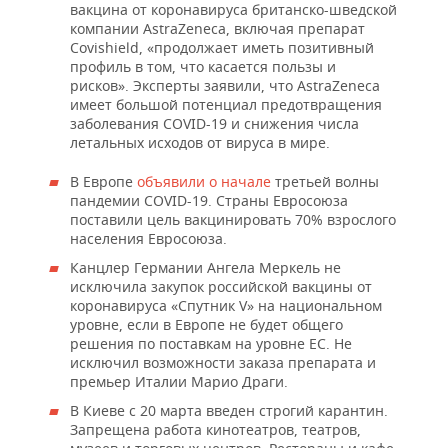
вакцина от коронавируса британско-шведской
компании AstraZeneca, включая препарат
Covishield, «продолжает иметь позитивный
профиль в том, что касается пользы и
рисков». Эксперты заявили, что AstraZeneca
имеет большой потенциал предотвращения
заболевания СOVID-19 и снижения числа
летальных исходов от вируса в мире.
В Европе
объявили о начале
третьей волны
пандемии COVID-19. Страны Евросоюза
поставили цель вакцинировать 70% взрослого
населения Евросоюза.
Канцлер Германии Ангела Меркель не
исключила закупок российской вакцины от
коронавируса «Спутник V» на национальном
уровне, если в Европе не будет общего
решения по поставкам на уровне ЕС. Не
исключил возможности заказа препарата и
премьер Италии Марио Драги.
В Киеве с 20 марта введен строгий карантин.
Запрещена работа кинотеатров, театров,