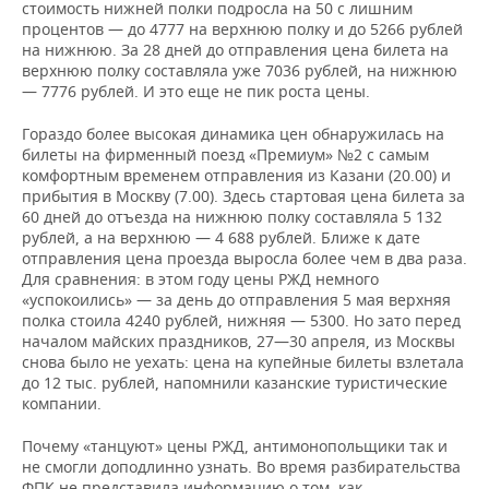
стоимость нижней полки подросла на 50 с лишним
процентов — до 4777 на верхнюю полку и до 5266 рублей
на нижнюю. За 28 дней до отправления цена билета на
верхнюю полку составляла уже 7036 рублей, на нижнюю
— 7776 рублей. И это еще не пик роста цены.
Гораздо более высокая динамика цен обнаружилась на
билеты на фирменный поезд «Премиум» №2 с самым
комфортным временем отправления из Казани (20.00) и
прибытия в Москву (7.00). Здесь стартовая цена билета за
60 дней до отъезда на нижнюю полку составляла 5 132
рублей, а на верхнюю — 4 688 рублей. Ближе к дате
отправления цена проезда выросла более чем в два раза.
Для сравнения: в этом году цены РЖД немного
«успокоились» — за день до отправления 5 мая верхняя
полка стоила 4240 рублей, нижняя — 5300. Но зато перед
началом майских праздников, 27—30 апреля, из Москвы
снова было не уехать: цена на купейные билеты взлетала
до 12 тыс. рублей, напомнили казанские туристические
компании.
Почему «танцуют» цены РЖД, антимонопольщики так и
не смогли доподлинно узнать. Во время разбирательства
ФПК не представила информацию о том, как