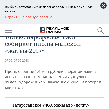
Вы были автоматически перенаправлены на мобильную
версию.
Перейти на полную версию
РЕГИОНЫ
БИЗНЕС
«Поездами передвигаются
БАШКОРТОСТАН
НОВОСТИ
только аэрофобы»: РЖД
ТАТАРСТАН
АНАЛИТИКА
собирает плоды майской
«жатвы-2017»
УДМУРТИЯ
НОВОСТИ АНАЛИТИКИ
ЭКОНОМИКА
07:00, 07.05.2018
ДЕКЛАРАЦИИ О ДОХОДАХ
НОВОСТИ ЭКОНОМИКИ
ПРОМЫШЛЕННОСТЬ
Прошлогодние 1,4 млн рублей сверхприбыли в
КОРОЛИ ГОСЗАКАЗА ПФО
ФИНАНСЫ
НОВОСТИ
НЕДВИЖИМОСТЬ
день на казанском направлении аукнулись
ПРОМЫШЛЕННОСТИ
железнодорожникам наказанием УФАС и потерей
ВУЗЫ ТАТАРСТАНА
БАНКИ
НОВОСТИ НЕДВИЖИМОСТИ
АВТО
клиентов
АГРОПРОМ
КОМУ ПРИНАДЛЕЖАТ
БЮДЖЕТ
НОВОСТИ АВТО
БИЗНЕС
ТОРГОВЫЕ ЦЕНТРЫ
МАШИНОСТРОЕНИЕ
ТАТАРСТАНА
Татарстанское УФАС наказало «дочку»
ИНВЕСТИЦИИ
НОВОСТИ БИЗНЕСА
ТЕХНОЛОГИИ