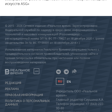
искусств ASG»
© 2015 - 2026 Сетевое издание «Реальное время» Зарегистрировано
Федеральной службой по надзору в сфере связи, информационных
технологий и массовых коммуникаций (Роскомнадзор) –
регистрационный номер ЭЛ № ФС 77 - 79627 от 18 декабря 2020 г. (ранее
свидетельство Эл № ФС 77-59331 от 18 сентября 2014 г.)
Использование материалов Реального Времени разрешено только с
предварительного согласия правообладателей, упоминание сайта и
прямая гиперссылка обязательны при частичном или полном
воспроизведении материалов.
18+
RU
EN
РЕДАКЦИЯ
РЕКЛАМА
Учредитель ООО «Реальное
ПРАВОВАЯ ИНФОРМАЦИЯ
время»
Главный редактор Саушина А.А.
ПОЛИТИКА О ПЕРСОНАЛЬНЫХ
Телефон редакции: +7 (843) 222-
ДАННЫХ
90-80