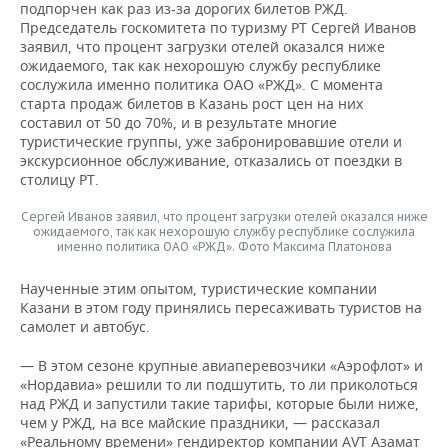
подпорчен как раз из-за дорогих билетов РЖД.
Председатель госкомитета по туризму РТ Сергей Иванов
заявил, что процент загрузки отелей оказался ниже
ожидаемого, так как нехорошую службу республике
сослужила именно политика ОАО «РЖД». С момента
старта продаж билетов в Казань рост цен на них
составил от 50 до 70%, и в результате многие
туристические группы, уже забронировавшие отели и
экскурсионное обслуживание, отказались от поездки в
столицу РТ.
Сергей Иванов заявил, что процент загрузки отелей оказался ниже
ожидаемого, так как нехорошую службу республике сослужила
именно политика ОАО «РЖД». Фото Максима Платонова
Наученные этим опытом, туристические компании
Казани в этом году принялись пересаживать туристов на
самолет и автобус.
— В этом сезоне крупные авиаперевозчики «Аэрофлот» и
«Нордавиа» решили то ли подшутить, то ли приколоться
над РЖД и запустили такие тарифы, которые были ниже,
чем у РЖД, на все майские праздники, — рассказал
«Реальному времени» гендиректор компании AVT Азамат