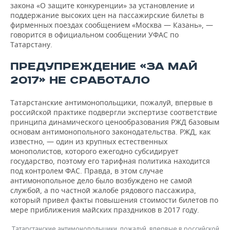
ВОДНЫЕ ВИДЫ СПОРТА
ОБРАЗОВАНИЕ
закона «О защите конкуренции» за установление и
поддержание высоких цен на пассажирские билеты в
фирменных поездах сообщением «Москва — Казань», —
ХОККЕЙ С МЯЧОМ
ПРОИСШЕСТВИЯ
говорится в официальном сообщении УФАС по
Татарстану.
ПРЕДУПРЕЖДЕНИЕ «ЗА МАЙ
2017» НЕ СРАБОТАЛО
Татарстанские антимонопольщики, пожалуй, впервые в
российской практике подвергли экспертизе соответствие
принципа динамического ценообразования РЖД базовым
основам антимонопольного законодательства. РЖД, как
известно, — один из крупных естественных
монополистов, которого ежегодно субсидирует
государство, поэтому его тарифная политика находится
под контролем ФАС. Правда, в этом случае
антимонопольное дело было возбуждено не самой
службой, а по частной жалобе рядового пассажира,
который привел факты повышения стоимости билетов по
мере приближения майских праздников в 2017 году.
Татарстанские антимонопольщики, пожалуй, впервые в российской