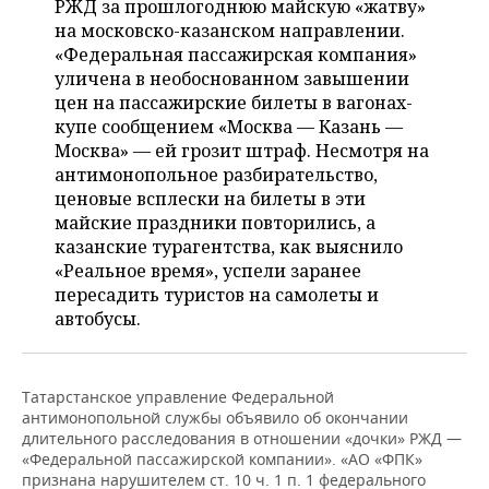
РЖД за прошлогоднюю майскую «жатву»
НЕФТЕХИМИЯ
на московско-казанском направлении.
РОЗНИЧНАЯ ТОРГОВЛЯ
НОВОСТИ ТЕХНОЛОГИЙ
МЕРОПРИЯТИЯ
«Федеральная пассажирская компания»
НЕФТЬ
уличена в необоснованном завышении
ТРАНСПОРТ
IT
НОВОСТИ МЕРОПРИЯТИЙ
СПОРТ
цен на пассажирские билеты в вагонах-
ОПК
купе сообщением «Москва — Казань —
УСЛУГИ
МЕДИА
ВЫЕЗДНАЯ РЕДАКЦИЯ
НОВОСТИ СПОРТА
ОБЩЕСТВО
Москва» — ей грозит штраф. Несмотря на
ЭНЕРГЕТИКА
антимонопольное разбирательство,
ТЕЛЕКОММУНИКАЦИИ
БИЗНЕС-БРАНЧИ
ФУТБОЛ
НОВОСТИ ОБЩЕСТВА
ФОТОГАЛЕРЕЯ
ценовые всплески на билеты в эти
майские праздники повторились, а
ONLINE-КОНФЕРЕНЦИИ
ХОККЕЙ
ВЛАСТЬ
СЮЖЕТЫ
казанские турагентства, как выяснило
«Реальное время», успели заранее
ОТКРЫТАЯ ЛЕКЦИЯ
БАСКЕТБОЛ
ИНФРАСТРУКТУРА
СПРАВОЧНИК
пересадить туристов на самолеты и
автобусы.
ВОЛЕЙБОЛ
ИСТОРИЯ
СПИСОК ПЕРСОН
ПОЛНАЯ ВЕРСИЯ
КИБЕРСПОРТ
КУЛЬТУРА
СПИСОК КОМПАНИЙ
Татарстанское управление Федеральной
антимонопольной службы объявило об окончании
длительного расследования в отношении «дочки» РЖД —
ФИГУРНОЕ КАТАНИЕ
МЕДИЦИНА
«Федеральной пассажирской компании». «АО «ФПК»
признана нарушителем ст. 10 ч. 1 п. 1 федерального