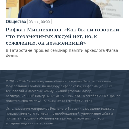
Общество
03 авг, 00:00
Рифкат Минниханов: «Как бы ни говорили,
что незаменимых людей нет, но, к
сожалению, он незаменимый»
В Татарстане прошел семинар памяти археолога Фаяза
Хузина
© 2015 - 2026 Сетевое издание «Реальное время» Зарегистрировано
Федеральной службой по надзору в сфере связи, информационных
технологий и массовых коммуникаций (Роскомнадзор) –
регистрационный номер ЭЛ № ФС 77 - 79627 от 18 декабря 2020 г. (ранее
свидетельство Эл № ФС 77-59331 от 18 сентября 2014 г.)
Использование материалов Реального Времени разрешено только с
предварительного согласия правообладателей, упоминание сайта и
прямая гиперссылка обязательны при частичном или полном
воспроизведении материалов.