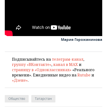
Мария Горожанинова
Подписывайтесь на
телеграм-канал
,
группу «ВКонтакте»
,
канал в MAX
и
страницу в «Одноклассниках»
«Реального
времени». Ежедневные видео на
Rutube
и
«Дзене»
.
Общество
Татарстан