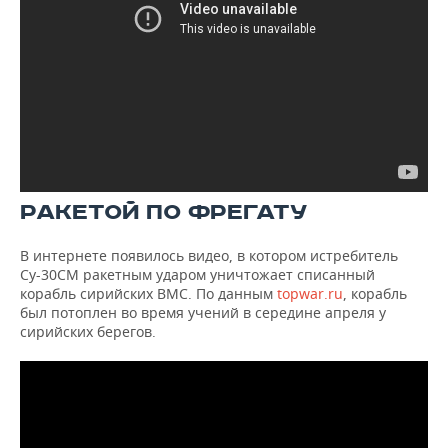
РАКЕТОЙ ПО ФРЕГАТУ
В интернете появилось видео, в котором истребитель
Су-30СМ ракетным ударом уничтожает списанный
корабль сирийских ВМС. По данным
topwar.ru
, корабль
был потоплен во время учений в середине апреля у
сирийских берегов.