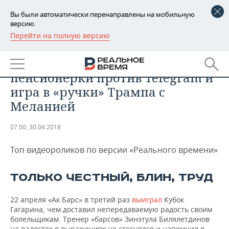
Вы были автоматически перенаправлены на мобильную
версию.
Перейти на полную версию
РЕГИОНЫ
ОБЩЕСТВО
Видео недели: ночной таран,
БАШКОРТОСТАН
НОВОСТИ
пенсионерки против Telegram и
ТАТАРСТАН
АНАЛИТИКА
игра в «ручки» Трампа с
Меланией
УДМУРТИЯ
НОВОСТИ АНАЛИТИКИ
ЭКОНОМИКА
07:00, 30.04.2018
ДЕКЛАРАЦИИ О ДОХОДАХ
НОВОСТИ ЭКОНОМИКИ
ПРОМЫШЛЕННОСТЬ
Топ видеороликов по версии «Реального времени»
КОРОЛИ ГОСЗАКАЗА ПФО
ФИНАНСЫ
НОВОСТИ
НЕДВИЖИМОСТЬ
ПРОМЫШЛЕННОСТИ
ТОЛЬКО ЧЕСТНЫЙ, БЛИН, ТРУД
ВУЗЫ ТАТАРСТАНА
БАНКИ
НОВОСТИ НЕДВИЖИМОСТИ
АВТО
АГРОПРОМ
22 апреля «Ак Барс» в третий раз
выиграл
Кубок
КОМУ ПРИНАДЛЕЖАТ
БЮДЖЕТ
НОВОСТИ АВТО
БИЗНЕС
ТОРГОВЫЕ ЦЕНТРЫ
МАШИНОСТРОЕНИЕ
Гагарина, чем доставил непередаваемую радость своим
ТАТАРСТАНА
болельщикам. Тренер «барсов» Зинэтула Билялетдинов
ИНВЕСТИЦИИ
НОВОСТИ БИЗНЕСА
ТЕХНОЛОГИИ
на радостях в выражениях не стеснялся и напомнил в