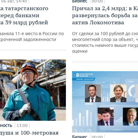
Бизнес
06 авг, 14:40
00:00
а татарстанского
Причал за 2,4 млрд: в 
перед банками
развернулась борьба з
а 39 млрд рублей
актив Локомотива
заняла 11-е место в России по
От сделки за 100 рублей до сня
сроченной задолженности
многолетний спор за объект, 
стоимость намного выше госу
оценки
ность
13:00
душа и 100-метровая
Бизнес
00:00