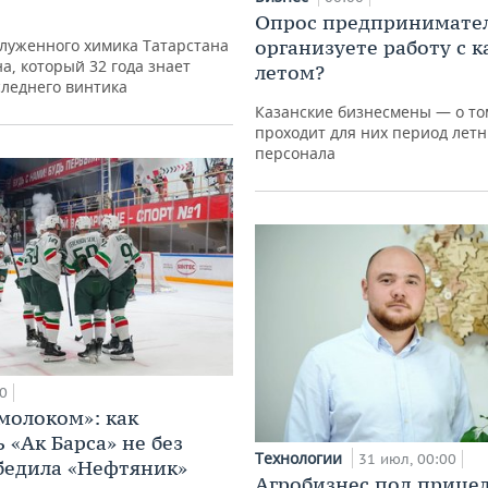
Опрос предпринимател
луженного химика Татарстана
организуете работу с 
а, который 32 года знает
летом?
следнего винтика
Казанские бизнесмены — о том
проходит для них период летн
персонала
0
 молоком»: как
 «Ак Барса» не без
Технологии
31 июл, 00:00
бедила «Нефтяник»
Агробизнес под прицел