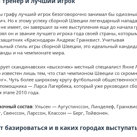
 тренер и лучший игрок
ы графу лучший игрок безоговорочно занимал бы одиозны
ч. Но к этому успеху сборной Швеции легендарный напа
не имеет, он завершил за нее выступления еще до начала 
ерял он и звание лучшего игрока года своей страны, которы
 защитник «Краснодара» Андреас Гранквист. Учитывая
ьный стиль игры сборной Швеции, это идеальный кандида
анды и на чемпионате мира.
ирует скандинавских «выскочек» местный специалист Янне 
р известен лишь тем, что стал чемпионом Швеции со скром
г». Чуть более широкому кругу футбольной общественност
 помощника — Ларса Лагербека, который уже руководил сб
 этапе 2010 года.
: Ульсен — Аугустинссон, Линделеф, Гранкви
вочный состав
, Свенссон, Ларссон, Классон — Берг, Тойвонен.
ет базироваться и в каких городах выступат