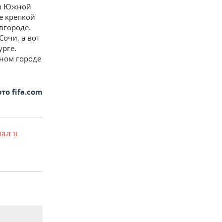
 и Южной
е крепкой
вгороде.
очи, а вот
урге.
ном городе
о fifa.com
ал в