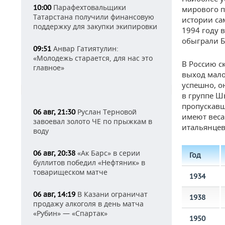
Парафехтовальщики
10:00
мирового п
Татарстана получили финансовую
истории са
поддержку для закупки экипировки
1994 году 
обыграли Б
Анвар Гатиятулин:
09:51
«Молодежь старается, для нас это
В Россию с
главное»
выход мало
успешно, о
в группе Ш
пропускавш
Руслан Терновой
06 авг, 21:30
имеют веса
завоевал золото ЧЕ по прыжкам в
итальянцев
воду
«Ак Барс» в серии
06 авг, 20:38
Год
буллитов победил «Нефтяник» в
товарищеском матче
1934
В Казани ограничат
06 авг, 14:19
1938
продажу алкоголя в день матча
«Рубин» — «Спартак»
1950