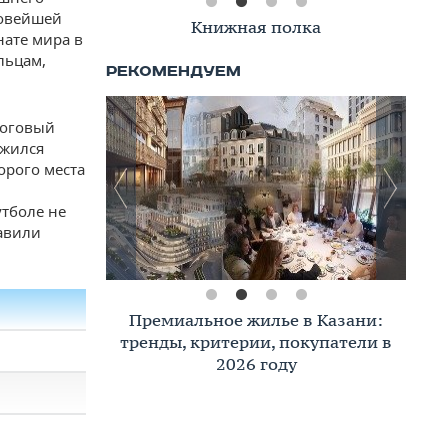
новейшей
Книжная полка
ате мира в
льцам,
тоговый
ожился
орого места
утболе не
авили
Премиальное жилье в Казани:
тренды, критерии, покупатели в
2026 году