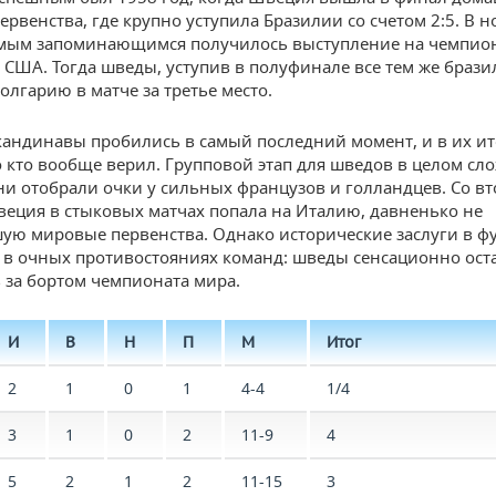
ервенства, где крупно уступила Бразилии со счетом 2:5. В 
мым запоминающимся получилось выступление на чемпион
в США. Тогда шведы, уступив в полуфинале все тем же брази
олгарию в матче за третье место.
кандинавы пробились в самый последний момент, и в их и
 кто вообще верил. Групповой этап для шведов в целом сл
ни отобрали очки у сильных французов и голландцев. Со вт
веция в стыковых матчах попала на Италию, давненько не
ую мировые первенства. Однако исторические заслуги в ф
 в очных противостояниях команд: шведы сенсационно ост
 за бортом чемпионата мира.
И
В
Н
П
М
Итог
2
1
0
1
4-4
1/4
3
1
0
2
11-9
4
5
2
1
2
11-15
3