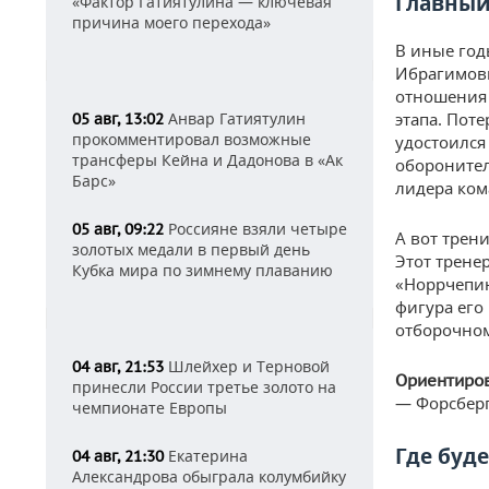
Главный
«Фактор Гатиятулина — ключевая
причина моего перехода»
В иные год
Ибрагимови
отношения 
Анвар Гатиятулин
этапа. Пот
05 авг, 13:02
прокомментировал возможные
удостоился
трансферы Кейна и Дадонова в «Ак
оборонител
Барс»
лидера ком
Россияне взяли четыре
05 авг, 09:22
А вот трен
золотых медали в первый день
Этот трене
Кубка мира по зимнему плаванию
«Норрчепин
фигура его
отборочном
Шлейхер и Терновой
04 авг, 21:53
Ориентиро
принесли России третье золото на
— Форсберг
чемпионате Европы
Где буд
Екатерина
04 авг, 21:30
Александрова обыграла колумбийку