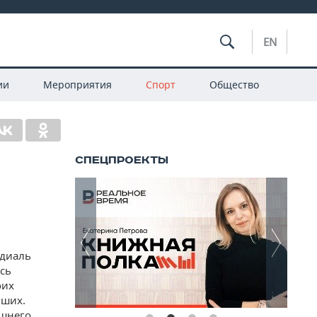
EN
ии
Мероприятия
Спорт
Общество
ндиаль
сь
оих
йших.
ашнего