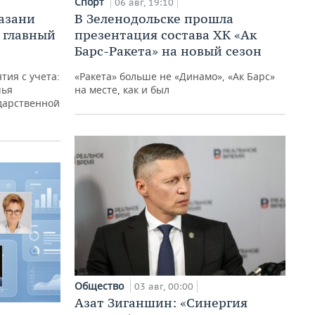
Спорт
06 авг, 19:10
Казани
В Зеленодольске прошла
а главный
презентация состава ХК «Ак
Барс-Ракета» на новый сезон
тия с учета:
«Ракета» больше не «Динамо», «Ак Барс»
чья
на месте, как и был
дарственной
Общество
03 авг, 00:00
Азат Зиганшин: «Синергия