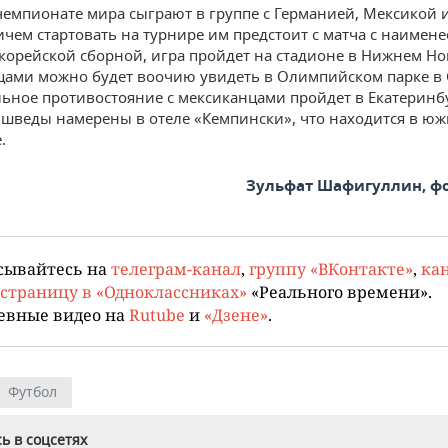
емпионате мира сыграют в группе с Германией, Мексикой
ичем стартовать на турнире им предстоит с матча с наимене
корейской сборной, игра пройдет на стадионе в Нижнем Но
цами можно будет воочию увидеть в Олимпийском парке в С
ьное противостояние с мексиканцами пройдет в Екатеринб
шведы намерены в отеле «Кемпински», что находится в юж
.
Зульфат Шафигуллин, фот
сывайтесь на
телеграм-канал
,
группу «ВКонтакте»
,
кан
страницу в «Одноклассниках»
«Реального времени».
евные видео на
Rutube
и
«Дзене»
.
Футбол
ь в соцсетях