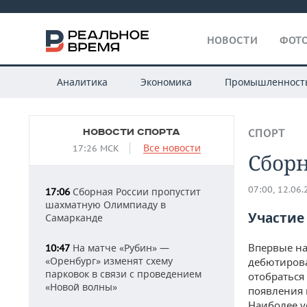
НОВОСТИ
ФОТО
Аналитика
Экономика
Промышленност
НОВОСТИ СПОРТА
СПОРТ
Все новости
17:26 МСК
Сбор
07:00, 12.06
Сборная России пропустит
17:06
шахматную Олимпиаду в
Участие
Самарканде
Впервые на
На матче «Рубин» —
10:47
«Оренбург» изменят схему
дебютирова
парковок в связи с проведением
отобраться
«Новой волны»
появления 
Наиболее у