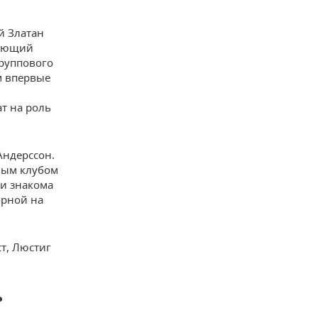
й Златан
дающий
группового
м впервые
т на роль
Андерссон.
ным клубом
и знакома
орной на
ст, Люстиг
ь