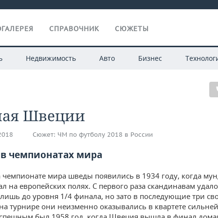
ГАЛЕРЕЯ
СПРАВОЧНИК
СЮЖЕТЫ
ь
Недвижимость
Авто
Бизнес
Технолог
ная Швеции
.2018
Сюжет:
ЧМ по футболу 2018 в России
 в чемпионатах мира
 чемпионате мира шведы появились в 1934 году, когда му
л на европейских полях. С первого раза скандинавам удало
 лишь до уровня 1/4 финала, но зато в последующие три св
на турнире они неизменно оказывались в квартете сильне
спешным был 1958 год, когда Швеция вышла в финал дом