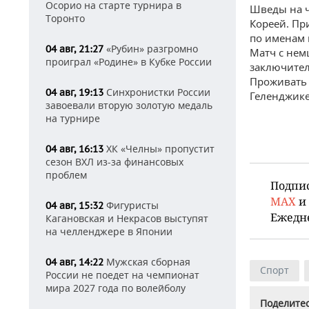
Осорио на старте турнира в
Шведы на ч
Торонто
Кореей. Пр
по именам 
«Рубин» разгромно
04 авг, 21:27
Матч с нем
проиграл «Родине» в Кубке России
заключител
Проживать 
Синхронистки России
04 авг, 19:13
Геленджике
завоевали вторую золотую медаль
на турнире
ХК «Челны» пропустит
04 авг, 16:13
сезон ВХЛ из-за финансовых
проблем
Подпи
MAX
и
Фигуристы
04 авг, 15:32
Ежедн
Кагановская и Некрасов выступят
на челленджере в Японии
Мужская сборная
04 авг, 14:22
Спорт
России не поедет на чемпионат
мира 2027 года по волейболу
Поделитес