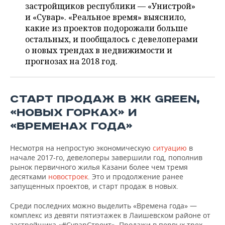
НЕФТЕХИМИЯ
застройщиков республики — «Унистрой»
и «Сувар». «Реальное время» выяснило,
РОЗНИЧНАЯ ТОРГОВЛЯ
НОВОСТИ ТЕХНОЛОГИЙ
МЕРОПРИЯТИЯ
НЕФТЬ
какие из проектов подорожали больше
остальных, и пообщалось с девелоперами
ТРАНСПОРТ
IT
НОВОСТИ МЕРОПРИЯТИЙ
СПОРТ
ОПК
о новых трендах в недвижимости и
прогнозах на 2018 год.
УСЛУГИ
МЕДИА
ВЫЕЗДНАЯ РЕДАКЦИЯ
НОВОСТИ СПОРТА
ОБЩЕСТВО
ЭНЕРГЕТИКА
ТЕЛЕКОММУНИКАЦИИ
БИЗНЕС-БРАНЧИ
ФУТБОЛ
НОВОСТИ ОБЩЕСТВА
ФОТОГАЛЕРЕЯ
СТАРТ ПРОДАЖ В ЖК GREEN,
«НОВЫХ ГОРКАХ» И
ONLINE-КОНФЕРЕНЦИИ
ХОККЕЙ
ВЛАСТЬ
СЮЖЕТЫ
«ВРЕМЕНАХ ГОДА»
ОТКРЫТАЯ ЛЕКЦИЯ
БАСКЕТБОЛ
ИНФРАСТРУКТУРА
СПРАВОЧНИК
Несмотря на непростую экономическую
ситуацию
в
ВОЛЕЙБОЛ
ИСТОРИЯ
СПИСОК ПЕРСОН
ПОЛНАЯ ВЕРСИЯ
начале 2017-го, девелоперы завершили год, пополнив
рынок первичного жилья Казани более чем тремя
десятками
новостроек
. Это и продолжение ранее
КИБЕРСПОРТ
КУЛЬТУРА
СПИСОК КОМПАНИЙ
запущенных проектов, и старт продаж в новых.
ФИГУРНОЕ КАТАНИЕ
МЕДИЦИНА
Среди последних можно выделить «Времена года» —
комплекс из девяти пятиэтажек в Лаишевском районе от
застройщика «#СуварСтроит». Продажи в первых трех