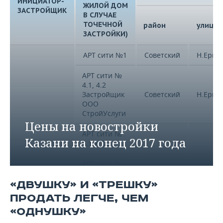
ИНИЦИАТОР-
ЖИЛОЙ ДОМ
ЗАСТРОЙЩИК
В СЛУЧАЕ
ТОЧЕЧНОЙ
район
улица
ЗАСТРОЙКИ)
АРТ сити №1
Советский
Н.Ершо
АРТ сити №
4.1, 4.2
Застройщик
Советский
Н.Ершо
ООО
СтройУслуги
Цены на новостройки
АРТ сити №
Казани на конец 2017 года
5.1 и 5.2
АРТ сити №
Советский
Н.Ершо
2.1, 2.2
Унистрой
«ДВУШКУ» И «ТРЕШКУ»
ПРОДАТЬ ЛЕГЧЕ, ЧЕМ
АРТ сити № 8
Советский
Н.Ершо
«ОДНУШКУ»