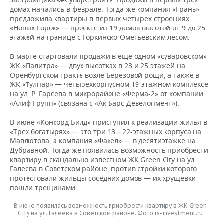
ВОДНЫЕ ВИДЫ СПОРТА
ОБРАЗОВАНИЕ
домах начались в феврале. Тогда же компания «Грань»
предложила квартиры в первых четырех строениях
ХОККЕЙ С МЯЧОМ
ПРОИСШЕСТВИЯ
«Новых Горок» — проекте из 19 домов высотой от 9 до 25
этажей на границе с Горкинско-Ометьевским лесом.
В марте стартовали продажи в еще одном «суваровском»
ЖК «Палитра» — двух высотках в 23 и 25 этажей на
Оренбургском тракте возле Березовой рощи, а также в
ЖК «Тулпар» — четырехкорпусном 19-этажном комплексе
на ул. Р. Гареева в микрорайоне «Ферма-2» от компании
«Алиф Групп» (связана с «Ак Барс Девелопмент»).
В июне «Конкорд Билд» приступил к реализации жилья в
«Трех богатырях» — это три 13—22-этажных корпуса на
Мавлютова, а компания «Факел» — в десятиэтажке на
Дубравной. Тогда же появилась возможность приобрести
квартиру в скандально известном ЖК Green City на ул.
Галеева в Советском районе, против стройки которого
протестовали жильцы соседних домов — их хрущевки
пошли трещинами.
В июне появилась возможность приобрести квартиру в ЖК Green
City на ул. Галеева в Советском районе. Фото rs-investment.ru