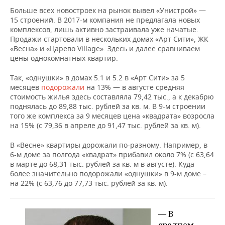
АРТ сити № 9
Советский
Н.Ершо
Больше всех новостроек на рынок вывел «Унистрой» —
15 строений. В 2017-м компания не предлагала новых
комплексов, лишь активно застраивала уже начатые.
Весна, №1
Мамад
Продажи стартовали в нескольких домах «Арт Сити», ЖК
(квартир уже
Советский
тракт
«Весна» и «Царево Village». Здесь и далее сравниваем
нет), №5
цены однокомнатных квартир.
Весна, дом
Мамад
Советский
Так, «однушки» в домах 5.1 и 5.2 в «Арт Сити» за 5
№2
тракт, 
месяцев
подорожали
на 13% — в августе средняя
стоимость жилья здесь составляла 79,42 тыс., а к декабрю
поднялась до 89,88 тыс. рублей за кв. м. В 9-м строении
того же комплекса за 9 месяцев цена «квадрата» возросла
на 15% (с 79,36 в апреле до 91,47 тыс. рублей за кв. м).
В «Весне» квартиры дорожали по-разному. Например, в
6-м доме за полгода «квадрат» прибавил около 7% (с 63,64
в марте до 68,31 тыс. рублей за кв. м в августе). Куда
более значительно подорожали «однушки» в 9-м доме –
на 22% (с 63,76 до 77,73 тыс. рублей за кв. м).
— В