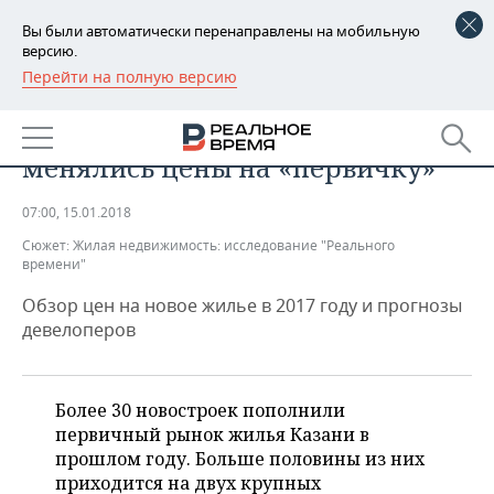
Вы были автоматически перенаправлены на мобильную
версию.
Перейти на полную версию
РЕГИОНЫ
НЕДВИЖИМОСТЬ
Индекс новостроек: как в Казани
БАШКОРТОСТАН
НОВОСТИ
менялись цены на «первичку»
ТАТАРСТАН
АНАЛИТИКА
07:00, 15.01.2018
УДМУРТИЯ
НОВОСТИ АНАЛИТИКИ
ЭКОНОМИКА
Сюжет:
Жилая недвижимость: исследование "Реального
времени"
ДЕКЛАРАЦИИ О ДОХОДАХ
НОВОСТИ ЭКОНОМИКИ
ПРОМЫШЛЕННОСТЬ
Обзор цен на новое жилье в 2017 году и прогнозы
девелоперов
КОРОЛИ ГОСЗАКАЗА ПФО
ФИНАНСЫ
НОВОСТИ
НЕДВИЖИМОСТЬ
ПРОМЫШЛЕННОСТИ
ВУЗЫ ТАТАРСТАНА
БАНКИ
НОВОСТИ НЕДВИЖИМОСТИ
АВТО
АГРОПРОМ
Более 30 новостроек пополнили
КОМУ ПРИНАДЛЕЖАТ
БЮДЖЕТ
НОВОСТИ АВТО
первичный рынок жилья Казани в
БИЗНЕС
ТОРГОВЫЕ ЦЕНТРЫ
МАШИНОСТРОЕНИЕ
прошлом году. Больше половины из них
ТАТАРСТАНА
приходится на двух крупных
ИНВЕСТИЦИИ
НОВОСТИ БИЗНЕСА
ТЕХНОЛОГИИ