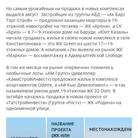
Но самым урожайным на продажи в новых комплексах
выдался август. Застройщик из группы АБД — «Ак Барс
Торг-Строй» — предложил казанцам квартиры в 19-
этажной новостройке на Четаева — ЖК «Арена», а СК
«Бриз» — в 7—9-этажном доме на Баруди. «Юит Казань»
начала продавать жилье в своем новом комплексе в селе
Константиновка — это ЖК Green из шести 17—19-
этажных домов. А компания «7я» вывела на рынок ЖК
«Маркиз» — восьмиэтажку в Адмиралтейской слободе.
В том же месяце на рынке «первички» появились
необычные лоты: «АМ Групп» (девелопер
«КамаСтройИнвест») предложил жилье в комплексе
апартаментов Odette, а «Ай Кью Девелопмент» — в так
называемом умном доме,19-этажном ЖК IQ Dom. В
октябре начались продажи в новом проекте от
«Татстройинвеста» (Группа «Рост») — ЖК «Родина» на
одноименной улице.
НАЗВАНИЕ
МЕСТОНАХОЖДЕНИЕ:
ПРОЕКТА
(ЖК ИЛИ