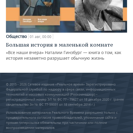
Общество
01 авг, 00:00
Большая история в маленькой комнате
«Все наши вчера» Наталии Гинзбург — книга о том, как
история незаметно разрушает обычную жизнь
© 2015 - 2026 Сетевое издание «Реальное время» Зарегистрировано
Федеральной службой по надзору в сфере связи, информационных
технологий и массовых коммуникаций (Роскомнадзор) –
регистрационный номер ЭЛ № ФС 77 - 79627 от 18 декабря 2020 г. (ранее
свидетельство Эл № ФС 77-59331 от 18 сентября 2014 г.)
Использование материалов Реального Времени разрешено только с
предварительного согласия правообладателей, упоминание сайта и
прямая гиперссылка обязательны при частичном или полном
воспроизведении материалов.