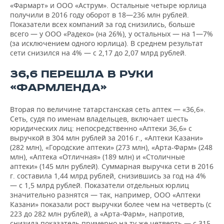
(151,116 руб.,
«Фармарт» и ООО «Аструм». Остальные четыре юрлица
49%)
получили в 2016 году оборот в 18—236 млн рублей.
Показатели всех компаний за год снизились, больше
Миннахметов
всего — у ООО «Радеко» (на 26%), у остальных — на 1—7%
Заудат
(за исключением одного юрлица). В среднем результат
Мидехатович
сети снизился на 4% — с 2,17 до 2,07 млрд рублей.
(5,100 руб.,
СИТИФАРМ,
51%)
155 935
36,6 ПЕРЕШЛА В РУКИ
ООО
Миннахметов
000
«ФАРМЛЕНДА»
Ирек
Заудатович
(4,900 руб.,
Вторая по величине татарстанская сеть аптек — «36,6».
49%)
Сеть, судя по именам владельцев, включает шесть
юридических лиц: непосредственно «Аптеки 36,6» с
выручкой в 304 млн рублей за 2016 г., «Аптеки Казани»
Миннахметов
(282 млн), «Городские аптеки» (273 млн), «Арта-Фарм» (248
Радик
17 946
млн), «Аптека «Отличная» (189 млн) и «Столичные
РАДЕКО, ООО
Заудатович
000
аптеки» (145 млн рублей). Суммарная выручка сети в 2016
(10,000 руб.,
г. составила 1,44 млрд рублей, снизившись за год на 4%
100%)
— с 1,5 млрд рублей. Показатели отдельных юрлиц
значительно разнятся — так, например, ООО «Аптеки
Муров Олег
Казани» показали рост выручки более чем на четверть (с
Радикович
223 до 282 млн рублей), а «Арта-Фарм», напротив,
(1,646,003.7
снизила показатель примерно на ту же четверть — с 315