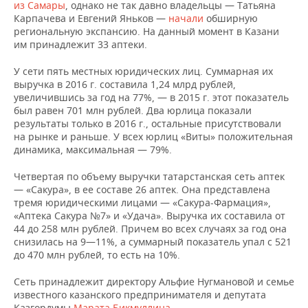
из Самары
, однако не так давно владельцы — Татьяна
Карпачева и Евгений Яньков —
начали
обширную
региональную экспансию. На данный момент в Казани
им принадлежит 33 аптеки.
У сети пять местных юридических лиц. Суммарная их
выручка в 2016 г. составила 1,24 млрд рублей,
увеличившись за год на 77%, — в 2015 г. этот показатель
был равен 701 млн рублей. Два юрлица показали
результаты только в 2016 г., остальные присутствовали
на рынке и раньше. У всех юрлиц «Виты» положительная
динамика, максимальная — 79%.
Четвертая по объему выручки татарстанская сеть аптек
— «Сакура», в ее составе 26 аптек. Она представлена
тремя юридическими лицами — «Сакура-Фармация»,
«Аптека Сакура №7» и «Удача». Выручка их составила от
44 до 258 млн рублей. Причем во всех случаях за год она
снизилась на 9—11%, а суммарный показатель упал с 521
до 470 млн рублей, то есть на 10%.
Сеть принадлежит директору Альфие Нугмановой и семье
известного казанского предпринимателя и депутата
Казгордумы
Марата Бикмуллина
.