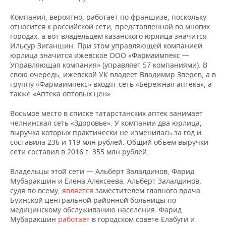
Компания, вероятно, работает по франшизе, поскольку
относится к российской сети, представленной во многих
городах, а вот владельцем казанского юрлица значится
Ильсур Зиганшин. При этом управляющей компанией
юрлица значится ижевское ООО «Фармаимпекс —
Управляющая компания» (управляет 57 компаниями). В
свою очередь, ижевской УК владеет Владимир Зверев, а в
группу «Фармаимпекс» входят сеть «Бережная аптека», а
также «Аптека оптовых цен».
Восьмое место в списке татарстанских аптек занимает
челнинская сеть «Здоровье». У компании два юрлица,
выручка которых практически не изменилась за год и
составила 236 и 119 млн рублей. Общий объем выручки
сети составил в 2016 г. 355 млн рублей.
Владельцы этой сети — Альберт Залалдинов, Фарид
Мубаракшин и Елена Алексеева. Альберт Залалдинов,
судя по всему,
является
заместителем главного врача
Буинской центральной районной больницы по
медицинскому обслуживанию населения. Фарид
Мубаракшин
работает
в городском совете Елабуги и