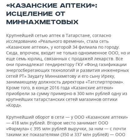
Мидехатович
«КАЗАНСКИЕ АПТЕКИ»:
(5,100 руб.,
ИСЦЕЛЕНИЕ ОТ
51%)
336 701
АСТРУМ, ООО
Миннахметов
000
1
МИННАХМЕТОВЫХ
Ирек
Заудатович
Крупнейшей сетью аптек в Татарстане, согласно
(4,900 руб.,
исследованию «Реального времени», стала сеть
49%)
«Казанские аптеки», у которой 34 филиала по городу.
Сюда, впрочем, входит не только одноименное ООО, но и
Миннахметов
еще семь юрлиц, связанных с продажей лекарств. Все
Ирек
они принадлежат гендиректору ГКУ «Фонд газификации
236 226
ГРИНТЕК, ООО
Заудатович
энергосберегающих технологий и развития инженерных
000
(10,000 руб.,
сетей РТ» Заудату Миннахметову и его сыну Иреку,
100%)
занимающему должность директора «Татспиртпрома».
Кроме того, в конце 2016 года «Казанские аптеки»
Миннахметов
приобрели за сумму примерно в 300 млн рублей одну из
Заудат
крупнейших татарстанских сетей магазинов оптики
Мидехатович
«Корд».
(157,284 руб.,
51%)
160 331
Крупнейший оборот в сети — у ООО «Казанские аптеки»
БУЛАТ ЛТД, ООО
Миннахметов
000
— 418 млн рублей. Второе место занимает ООО
Ирек
«Фармула» с 395 млн рублей выручки, за ним — с почти
Заудатович
такими же показателями (350 и 337 млн рублей) — ООО