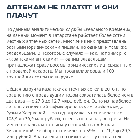
ВОДНЫЕ ВИДЫ СПОРТА
ОБРАЗОВАНИЕ
АПТЕКАМ НЕ ПЛАТЯТ И ОНИ
ПЛАЧУТ
ХОККЕЙ С МЯЧОМ
ПРОИСШЕСТВИЯ
По данным аналитической службы «Реального времени»,
на данный момент в Татарстане работает более сотни
местных аптечных сетей. Многие из них представлены
разными юридическими лицами, но одними и теми же
владельцами. В некоторые случаях — как, например, с
«Казанскими аптеками» — одним владельцам
принадлежат сразу восемь юридических лиц, связанных
с продажей лекарств. Мы проанализировали 100
крупнейших сетей по выручке.
Общая выручка казанских аптечных сетей в 2016 г. по
сравнению с предыдущим годом сократилась более чем в
два раза — с 27,3 до 12,7 млрд рублей. Одно из наиболее
сильных снижений зафиксировано у сети «Фарммед»
Рузили Хаерковой — за год выручка тут снизилась со
108,9 до 39,9 млн рублей, то есть почти на две трети. Не
менее печальная картина у сети «Магнат» Наили
Зиганшиной. Ее оборот снизился на 59% — с 71,7 до 29,3
млн рублей. Значительное снижение — у сети аптек