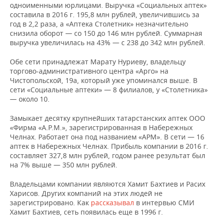
одноименными юрлицами. Выручка «Социальных аптек»
составила в 2016 г. 195,8 млн рублей, увеличившись за
год в 2,2 раза, а «Аптека Столетник» незначительно
снизила оборот — со 150 до 146 млн рублей. Суммарная
выручка увеличилась на 43% — с 238 до 342 млн рублей.
Обе сети принадлежат Марату Нуриеву, владельцу
торгово-административного центра «Арго» на
Чистопольской, 19а, который уже упоминался выше. В
сети «Социальные аптеки» — 8 филиалов, у «Столетника»
— около 10.
Замыкает десятку крупнейших татарстанских аптек ООО
«Фирма «А.Р.М.», зарегистрированная в Набережных
Челнах. Работает она под названием «АРМ». В сети — 16
аптек в Набережных Челнах. Прибыль компании в 2016 г.
составляет 327,8 млн рублей, годом ранее результат был
на 7% выше — 350 млн рублей.
Владельцами компании являются Хамит Бахтиев и Расих
Харисов. Других компаний на этих людей не
зарегистрировано. Как
рассказывал
в интервью СМИ
Хамит Бахтиев, сеть появилась еще в 1996 г.