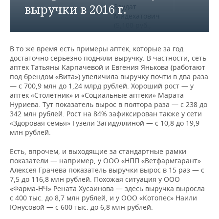
выручки в 2016 г.
Заудат
Мидехатович
(5,100 руб.,
51%)
394 791
ФАРМУЛА, ООО
Миннахметов
000
В то же время есть примеры аптек, которые за год
Ирек
достаточно серьезно подняли выручку. В частности, сеть
Заудатович
аптек Татьяны Карпачевой и Евгения Янькова (работают
(4,900 руб.,
под брендом «Вита») увеличила выручку почти в два раза
49%)
— с 700,9 млн до 1,24 млрд рублей. Хороший рост — у
аптек «Столетник» и «Социальные аптеки» Марата
Миннахметов
Нуриева. Тут показатель вырос в полтора раза — с 238 до
Заудат
342 млн рублей. Рост на 84% зафиксирован также у сети
Мидехатович
«Здоровая семья» Гузели Загидуллиной — с 10,8 до 19,9
(5,100 руб.,
млн рублей.
51%)
349 742
ФАРМАРТ, ООО
Миннахметов
000
Есть, впрочем, и выходящие за стандартные рамки
Ирек
показатели — например, у ООО «НПП «Ветфармгарант»
Заудатович
Алексея Грачева показатель выручки вырос в 15 раз — с
(4,900 руб.,
7,5 до 116,8 млн рублей. Похожая ситуация у ООО
49%)
«Фарма-НЧ» Рената Хусаинова — здесь выручка выросла
с 400 тыс. до 8,7 млн рублей, и у ООО «Котопес» Наили
Миннахметов
Юнусовой — с 600 тыс. до 6,8 млн рублей.
Заудат