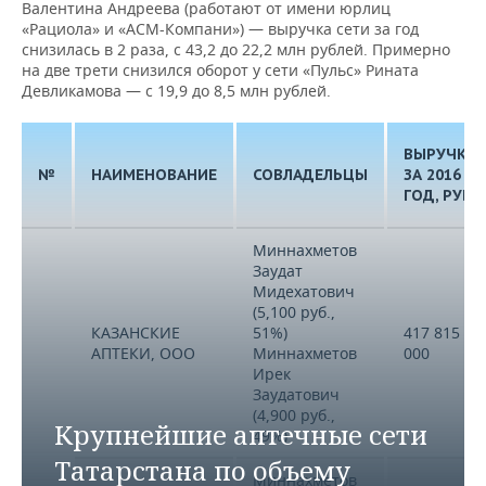
Валентина Андреева (работают от имени юрлиц
«Рациола» и «АСМ-Компани») — выручка сети за год
снизилась в 2 раза, с 43,2 до 22,2 млн рублей. Примерно
на две трети снизился оборот у сети «Пульс» Рината
Девликамова — с 19,9 до 8,5 млн рублей.
ВЫРУЧКА
№
НАИМЕНОВАНИЕ
СОВЛАДЕЛЬЦЫ
ЗА 2016
ГОД, РУБ.
Миннахметов
Заудат
Мидехатович
(5,100 руб.,
КАЗАНСКИЕ
51%)
417 815
АПТЕКИ, ООО
Миннахметов
000
Ирек
Заудатович
(4,900 руб.,
Крупнейшие аптечные сети
49%)
Татарстана по объему
Миннахметов