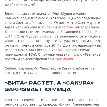
руб., 54%)
до 248 млн рублей.
Кальметьева
Аделя
Владельцами сети значатся Олег Муров и Аделя
АПТЕКИ 36,6,
Рустэмовна
304 030
2
Кальметьева, а в случае с «Аптеками 36,6» во владельцах
ООО
(1,097,335.8
000
еще и Светлана Уразманова. Отметим, что Олег Муров и
руб., 36%)
Аделя Кальметьева в основном
известны
как владельцы
Уразманова
башкирской сети «Фармленд», работающей с 1997 г… В
Светлана
2014 г. Олег Муров
приобрел
региональную сеть «36,6» в
Георгиевна
Башкортостане, а казанскую сеть, судя по данным ЕГРЮЛ,
(304,815.5 руб.,
он купил только в сентябре 2017 г. До этого единоличным
10%)
владельцем была Светлана Уразманова (ей сейчас
принадлежит 10%). О покупке недавно
писало
«Реальное
время» и комментировал сам
Уразманов
.
Сейчас под маркой «Фармленд» в Казани работает 79
аптек, в сети «36,6» — еще около 100 аптек.
«ВИТА» РАСТЕТ, А «САКУРА»
ЗАКРЫВАЕТ ЮРЛИЦА
Третья по величине сеть аптек, зарегистрированная в
регионе, работает под брендом «Вита». Изначально она