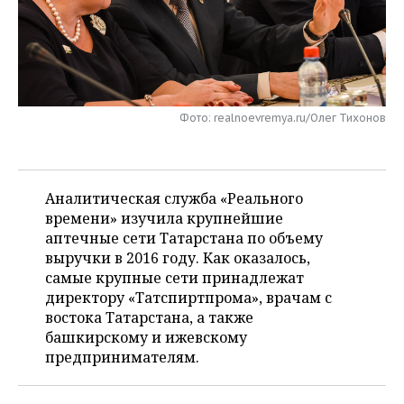
НЕФТЕХИМИЯ
РОЗНИЧНАЯ ТОРГОВЛЯ
НОВОСТИ ТЕХНОЛОГИЙ
МЕРОПРИЯТИЯ
НЕФТЬ
ТРАНСПОРТ
IT
НОВОСТИ МЕРОПРИЯТИЙ
СПОРТ
ОПК
УСЛУГИ
МЕДИА
ВЫЕЗДНАЯ РЕДАКЦИЯ
НОВОСТИ СПОРТА
ОБЩЕСТВО
Фото: realnoevremya.ru/Олег Тихонов
ЭНЕРГЕТИКА
ТЕЛЕКОММУНИКАЦИИ
БИЗНЕС-БРАНЧИ
ФУТБОЛ
НОВОСТИ ОБЩЕСТВА
ФОТОГАЛЕРЕЯ
Аналитическая служба «Реального
ONLINE-КОНФЕРЕНЦИИ
ХОККЕЙ
ВЛАСТЬ
СЮЖЕТЫ
времени» изучила крупнейшие
аптечные сети Татарстана по объему
ОТКРЫТАЯ ЛЕКЦИЯ
БАСКЕТБОЛ
ИНФРАСТРУКТУРА
СПРАВОЧНИК
выручки в 2016 году. Как оказалось,
самые крупные сети принадлежат
ВОЛЕЙБОЛ
ИСТОРИЯ
СПИСОК ПЕРСОН
ПОЛНАЯ ВЕРСИЯ
директору «Татспиртпрома», врачам с
востока Татарстана, а также
КИБЕРСПОРТ
КУЛЬТУРА
СПИСОК КОМПАНИЙ
башкирскому и ижевскому
предпринимателям.
ФИГУРНОЕ КАТАНИЕ
МЕДИЦИНА