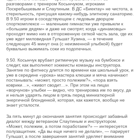
ВОДНЫЕ ВИДЫ СПОРТА
ОБРАЗОВАНИЕ
разговорами с тренером Косынчуком, игроками
Поскребышевым и Слаутиным. В ДС «Биектау» не чистота, а
стерильность, присущая какому-нибудь элитному санаторию.
ХОККЕЙ С МЯЧОМ
ПРОИСШЕСТВИЯ
В 9.50 игроки в соседствующем с ледовым дворцом
спорткомплексе — маленькие гимнастки уже привыкли к
«большим дядям» и даже не смотрят, когда «динамовцы»
проходят мимо них в отгороженную сеткой часть зала, где их
уже ждет миловидная Гульшат Хузина, — в течение
следующих 45 минут она (с неизменной улыбкой) будет
буквально выжимать соки из подопечных.
9.50. Косынчук врубает ритмичную музыку на бумбоксе и
следит, как выполняют хоккеисты команды инструктора.
Занятие по фитнесу длится по времени как школьный урок, и
уже в середине «урока» мастера клюшки и мяча начинают
постанывать: «может, просто полежим?», «пора взять
коврики…», «живот сводит…». При этом на лицах
«ворчунов» улыбки — видно, что тренировка им по вкусу, да
и нельзя ударять лицом в грязь перед миниатюрной
энергичной блондинкой, которая, как кажется, вообще не
знает усталости.
За пять минут до окончания занятия происходит забавный
диалог между ветераном Слаутиным и инструктором.
«Может, полежим, а потом поработаем?» — интересуется
полузащитник. «Да вы еще ничего не делали», — парирует
Гульшат, а после завершения занятий уделяет внимание