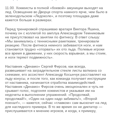
11.00. Хоккеисты в полной «боевой» амуниции выходят на
лед. Освещение во Дворце спорта намного ярче, чем было в
зеленодольском «Ледоколе», и поэтому площадка даже
кажется больше в размерах.
Перед тренировкой спрашиваю вратаря Виктора Яшина,
почему он с коллегой по амплуа Александром Темниковым
не присутствовал на занятии по фитнесу. В ответ слышу:
«Мы занимались с теннисными ракетками, тренировали
реакцию. После фитнеса немного забиваются ноги, и нам
становится трудно «оторвать» их ото льда. Полевые игроки
все время в движении, у них скорость взрывная, а мы стоим,
и ноги теряют подвижность».
Наставник «Динамо» Сергей Фирсов, как всегда,
развешивает на заградительном стекле листы ватмана со
схемами, его ассистент Александр Косынчук расставляет на
льду конусы, и после того, как команда получает инструкции
от наставника, начинается отработка взаимодействий.
Наставник «Динамо» Фирсов очень эмоционален и чуть не
срывает голос, подгоняя хоккеистов и указывая им на
недочеты в выполнении упражнений. «Продолжай,
продолжай!», «Один на один надо забивать!», «Второй
поехал!», — кажется, сейчас «главком» сам выскочит на лед
для наглядного примера. В то же время он не диктатор —
прислушивается к мнению игроков, и когда, к примеру,