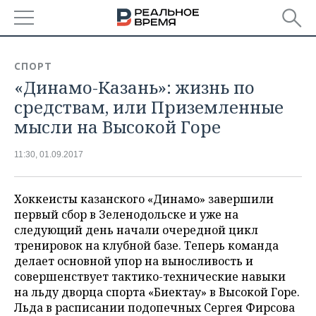
РЕГИОНЫ
СПОРТ
«Динамо-Казань»: жизнь по
БАШКОРТОСТАН
НОВОСТИ
средствам, или Приземленные
ТАТАРСТАН
АНАЛИТИКА
мысли на Высокой Горе
УДМУРТИЯ
НОВОСТИ АНАЛИТИКИ
ЭКОНОМИКА
11:30, 01.09.2017
ДЕКЛАРАЦИИ О ДОХОДАХ
НОВОСТИ ЭКОНОМИКИ
ПРОМЫШЛЕННОСТЬ
Хоккеисты казанского «Динамо» завершили
КОРОЛИ ГОСЗАКАЗА ПФО
ФИНАНСЫ
НОВОСТИ
НЕДВИЖИМОСТЬ
первый сбор в Зеленодольске и уже на
ПРОМЫШЛЕННОСТИ
следующий день начали очередной цикл
тренировок на клубной базе. Теперь команда
ВУЗЫ ТАТАРСТАНА
БАНКИ
НОВОСТИ НЕДВИЖИМОСТИ
АВТО
АГРОПРОМ
делает основной упор на выносливость и
совершенствует тактико-технические навыки
КОМУ ПРИНАДЛЕЖАТ
БЮДЖЕТ
НОВОСТИ АВТО
БИЗНЕС
ТОРГОВЫЕ ЦЕНТРЫ
МАШИНОСТРОЕНИЕ
на льду дворца спорта «Биектау» в Высокой Горе.
ТАТАРСТАНА
Льда в расписании подопечных Сергея Фирсова
ИНВЕСТИЦИИ
НОВОСТИ БИЗНЕСА
ТЕХНОЛОГИИ