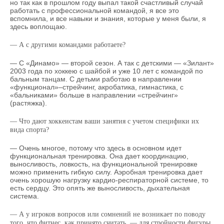
но так как в прошлом году выпал такой счастливый случай
работать с профессиональной командой, я все это
вспомнила, и все навыки и знания, которые у меня были, я
здесь воплощаю.
— А с другими командами работаете?
— С «Динамо» — второй сезон. А так с детскими — «Зилант»
2003 года по хоккею с шайбой и уже 10 лет с командой по
бальным танцам. С детьми работаю в направлении
«функционал»–стрейчинг, акробатика, гимнастика, с
«бальниками» больше в направлении «стрейчинг»
(растяжка).
— Что дают хоккеистам ваши занятия с учетом специфики их
вида спорта?
— Очень многое, потому что здесь в основном идет
функциональная тренировка. Она дает координацию,
выносливость, ловкость, на функциональной тренировке
можно применить гибкую силу. Аэробная тренировка дает
очень хорошую нагрузку кардио-респираторной системе, то
есть сердцу. Это опять же выносливость, дыхательная
система.
— А у игроков вопросов или сомнений не возникает по поводу
того, что фитнес, как принято считать, — для стройности фигуры,