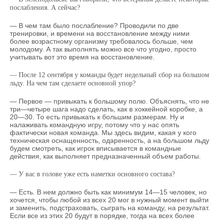
послабления. А сейчас?
— В чем там было послабление? Проводили по две
тренировки, и времени на восстановление между ними
более возрастному организму требовалось больше, чем
молодому. А так выполнять можно все что угодно, просто
учитывать вот это время на восстановление.
— После 12 сентября у команды будет недельный сбор на большом
льду. На чем там сделаете основной упор?
— Первое — привыкать к большому полю. Объяснять, что не
три—четыре шага надо сделать, как в хоккейной коробке, а
20—30. То есть привыкать к большим размерам. Ну и
налаживать командную игру, потому что у нас опять
фактически новая команда. Мы здесь видим, какая у кого
техническая оснащенность, одаренность, а на большом льду
будем смотреть, как игрок вписывается в командные
действия, как выполняет предназначенный объем работы.
— У вас в голове уже есть наметки основного состава?
— Есть. В нем должно быть как минимум 14—15 человек, но
хочется, чтобы любой из всех 20 мог в нужный момент выйти
и заменить, подстраховать, сыграть на команду, на результат.
Если все из этих 20 будут в порядке, тогда на всех более