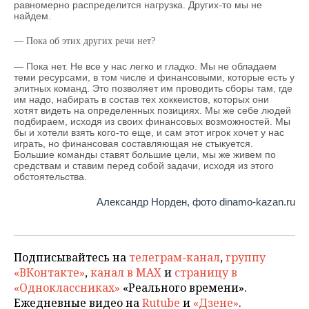
равномерно распределится нагрузка. Других-то мы не
найдем.
— Пока об этих других речи нет?
— Пока нет. Не все у нас легко и гладко. Мы не обладаем
теми ресурсами, в том числе и финансовыми, которые есть у
элитных команд. Это позволяет им проводить сборы там, где
им надо, набирать в состав тех хоккеистов, которых они
хотят видеть на определенных позициях. Мы же себе людей
подбираем, исходя из своих финансовых возможностей. Мы
бы и хотели взять кого-то еще, и сам этот игрок хочет у нас
играть, но финансовая составляющая не стыкуется.
Большие команды ставят большие цели, мы же живем по
средствам и ставим перед собой задачи, исходя из этого
обстоятельства.
Александр Норден, фото dinamo-kazan.ru
Подписывайтесь на
телеграм-канал
,
группу
«ВКонтакте»
,
канал в MAX
и
страницу в
«Одноклассниках»
«Реального времени».
Ежедневные видео на
Rutube
и
«Дзене»
.