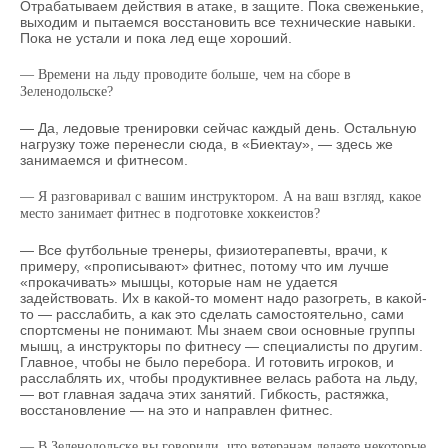
Отрабатываем действия в атаке, в защите. Пока свеженькие,
выходим и пытаемся восстановить все технические навыки.
Пока не устали и пока лед еще хороший.
— Времени на льду проводите больше, чем на сборе в
Зеленодольске?
— Да, ледовые тренировки сейчас каждый день. Остальную
нагрузку тоже перенесли сюда, в «Биектау», — здесь же
занимаемся и фитнесом.
— Я разговаривал с вашим инструктором. А на ваш взгляд, какое
место занимает фитнес в подготовке хоккеистов?
— Все футбольные тренеры, физиотерапевты, врачи, к
примеру, «прописывают» фитнес, потому что им лучше
«прокачивать» мышцы, которые нам не удается
задействовать. Их в какой-то момент надо разогреть, в какой-
то — расслабить, а как это сделать самостоятельно, сами
спортсмены не понимают. Мы знаем свои основные группы
мышц, а инструкторы по фитнесу — специалисты по другим.
Главное, чтобы не было перебора. И готовить игроков, и
расслаблять их, чтобы продуктивнее велась работа на льду,
— вот главная задача этих занятий. Гибкость, растяжка,
восстановление — на это и направлен фитнес.
— В Зеленодольске вы говорили, что ветеранам делаете некоторые