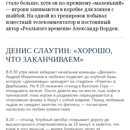
НЕФТЕХИМИЯ
стало больше, хотя он по-прежнему «маленький»
— игроки занимаются в коробке для хоккея с
РОЗНИЧНАЯ ТОРГОВЛЯ
НОВОСТИ ТЕХНОЛОГИЙ
МЕРОПРИЯТИЯ
НЕФТЬ
шайбой. На одной из тренировок побывал
известный телекомментатор и постоянный
ТРАНСПОРТ
IT
НОВОСТИ МЕРОПРИЯТИЙ
СПОРТ
автор «Реального времени» Александр Норден.
ОПК
УСЛУГИ
МЕДИА
ВЫЕЗДНАЯ РЕДАКЦИЯ
НОВОСТИ СПОРТА
ОБЩЕСТВО
ЭНЕРГЕТИКА
ДЕНИС СЛАУТИН: «ХОРОШО,
ТЕЛЕКОММУНИКАЦИИ
БИЗНЕС-БРАНЧИ
ФУТБОЛ
НОВОСТИ ОБЩЕСТВА
ФОТОГАЛЕРЕЯ
ЧТО ЗАКАНЧИВАЕМ»
ONLINE-КОНФЕРЕНЦИИ
ХОККЕЙ
ВЛАСТЬ
СЮЖЕТЫ
В 8.30 утра меня забирает начальник команды «Динамо»
Андрей Макуненков и любезно подвозит до клубной базы,
ОТКРЫТАЯ ЛЕКЦИЯ
БАСКЕТБОЛ
ИНФРАСТРУКТУРА
СПРАВОЧНИК
которую «динамовцы» арендуют на стадионе «Ракета» в
Дербышках. На 9.20 назначен отъезд в Высокую Гору —
ВОЛЕЙБОЛ
ИСТОРИЯ
СПИСОК ПЕРСОН
ПОЛНАЯ ВЕРСИЯ
опаздывать нельзя. Около девяти мы на месте, пью кофе в
тренерской, пока игроки в раздевалке переодеваются в
спортивную форму и берут с собой коврики. Перед любимым
КИБЕРСПОРТ
КУЛЬТУРА
СПИСОК КОМПАНИЙ
льдом их ожидает занятие по фитнесу — посмотрим,
насколько он любим хоккеистами.
ФИГУРНОЕ КАТАНИЕ
МЕДИЦИНА
9.20 — отъезд. Клубный автобус покрывает дорогу до
высокогорского спорткомплекса за 15 минут, а кажется, что
едем и того меньше — время буквально летит за