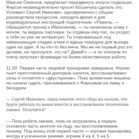
Максим Семенов, предлагает передвинуть конусы подальше,
Фирсов незамедлительно просит Косынчука сделать это.
Успевает Сергей Иванович, одновременно с общим
руководством процессом, находить время и для
индивидуальных инструкций подопечным: «Рамиль, —
обращается тренер к Ибрагимову, — ты начинаешь атаку с
мячом, ты видишь партнера, ты отдаешь ему пас, он уходит,
и тебя он уже не интересует. Ты открываешься под
завершающую стадию атаки и ждешь передачу для выхода
один на один. А ты что-то без мяча. Мы же не первый раз это
делаем, не проснулся, что ли? Давай!» — и он хлопком по
плечу запускает форварда на более качественную работу.
11.50. Первая часть ледовой тренировки завершена. Игроки
пьют приготовленный доктором напиток, восстанавливают
силы и готовятся к «двусторонке». Пока заливочная машина
не начала гудеть, присаживаемся с Фирсовым на лавку и
беседуем.
— Сергей Иванович, перед началом этого сбора вы сказали, что
будете работать по выносливости и восстанавливать технические
навыки. Получается?
— Пока ребята свежие, пока не загрузились в первую,
основную часть занятия на льду, мы восстанавливаем
технику. Под конец этой первой части — игровая тренировка,
иногда в усеченном режиме, играем 4 на 4, 5 на 5.