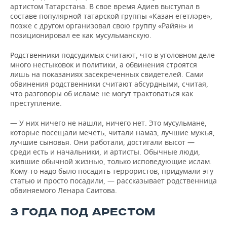
артистом Татарстана. В свое время Адиев выступал в
составе популярной татарской группы «Казан егетләре»,
позже с другом организовал свою группу «Райян» и
позиционировал ее как мусульманскую.
Родственники подсудимых считают, что в уголовном деле
много нестыковок и политики, а обвинения строятся
лишь на показаниях засекреченных свидетелей. Сами
обвинения родственники считают абсурдными, считая,
что разговоры об исламе не могут трактоваться как
преступление.
— У них ничего не нашли, ничего нет. Это мусульмане,
которые посещали мечеть, читали намаз, лучшие мужья,
лучшие сыновья. Они работали, достигали высот —
среди есть и начальники, и артисты. Обычные люди,
жившие обычной жизнью, только исповедующие ислам.
Кому-то надо было посадить террористов, придумали эту
статью и просто посадили, — рассказывает родственница
обвиняемого Ленара Саитова.
3 ГОДА ПОД АРЕСТОМ