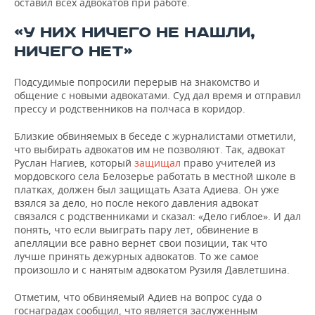
оставил всех адвокатов при работе.
«У НИХ НИЧЕГО НЕ НАШЛИ,
НИЧЕГО НЕТ»
Подсудимые попросили перерыв на знакомство и
общение с новыми адвокатами. Суд дал время и отправил
прессу и родственников на полчаса в коридор.
Близкие обвиняемых в беседе с журналистами отметили,
что выбирать адвокатов им не позволяют. Так, адвокат
Руслан Нагиев, который
защищал
право учителей из
мордовского села Белозерье работать в местной школе в
платках, должен был защищать Азата Адиева. Он уже
взялся за дело, но после некого давления адвокат
связался с родственниками и сказал: «Дело гиблое». И дал
понять, что если выиграть пару лет, обвинение в
апелляции все равно вернет свои позиции, так что
лучше принять дежурных адвокатов. То же самое
произошло и с нанятым адвокатом Рузиля Давлетшина.
Отметим, что обвиняемый Адиев на вопрос суда о
госнаградах сообщил, что является заслуженным