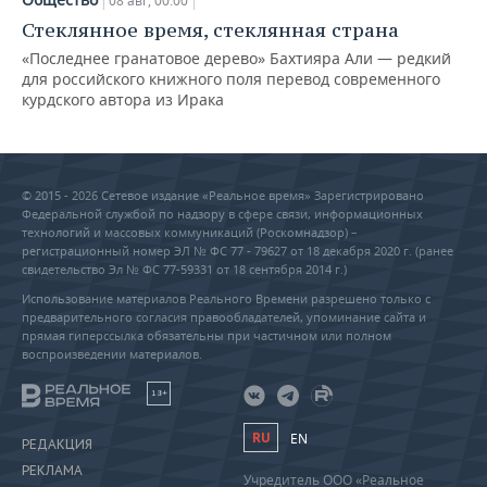
08 авг, 00:00
Стеклянное время, стеклянная страна
«Последнее гранатовое дерево» Бахтияра Али — редкий
для российского книжного поля перевод современного
курдского автора из Ирака
© 2015 - 2026 Сетевое издание «Реальное время» Зарегистрировано
Федеральной службой по надзору в сфере связи, информационных
технологий и массовых коммуникаций (Роскомнадзор) –
регистрационный номер ЭЛ № ФС 77 - 79627 от 18 декабря 2020 г. (ранее
свидетельство Эл № ФС 77-59331 от 18 сентября 2014 г.)
Использование материалов Реального Времени разрешено только с
предварительного согласия правообладателей, упоминание сайта и
прямая гиперссылка обязательны при частичном или полном
воспроизведении материалов.
18+
RU
EN
РЕДАКЦИЯ
РЕКЛАМА
Учредитель ООО «Реальное