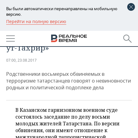
Вы были автоматически перенаправлены на мобильную
версию.
Перейти на полную версию
РЕГИОНЫ
«Дело гиблое»: экс-солиста
БАШКОРТОСТАН
НОВОСТИ
«Казан егетләре» судят за «Хизб
ут-Тахрир»
ТАТАРСТАН
АНАЛИТИКА
07:00, 23.08.2017
УДМУРТИЯ
НОВОСТИ АНАЛИТИКИ
ЭКОНОМИКА
Родственники восьмерых обвиняемых в
ДЕКЛАРАЦИИ О ДОХОДАХ
НОВОСТИ ЭКОНОМИКИ
ПРОМЫШЛЕННОСТЬ
терроризме татарстанцев говорят о невиновности
родных и политической подоплеке дела
КОРОЛИ ГОСЗАКАЗА ПФО
ФИНАНСЫ
НОВОСТИ
НЕДВИЖИМОСТЬ
ПРОМЫШЛЕННОСТИ
ВУЗЫ ТАТАРСТАНА
БАНКИ
НОВОСТИ НЕДВИЖИМОСТИ
АВТО
В Казанском гарнизонном военном суде
АГРОПРОМ
состоялось заседание по делу восьми
КОМУ ПРИНАДЛЕЖАТ
БЮДЖЕТ
НОВОСТИ АВТО
БИЗНЕС
молодых жителей Татарстана. По версии
ТОРГОВЫЕ ЦЕНТРЫ
МАШИНОСТРОЕНИЕ
обвинения, они имеют отношение к
ТАТАРСТАНА
ИНВЕСТИЦИИ
НОВОСТИ БИЗНЕСА
ТЕХНОЛОГИИ
международной террористической