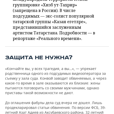
НЕФТЕХИМИЯ
группировке «Хизб ут-Тахрир»
РОЗНИЧНАЯ ТОРГОВЛЯ
НОВОСТИ ТЕХНОЛОГИЙ
МЕРОПРИЯТИЯ
(запрещена в России). В числе
НЕФТЬ
подсудимых — экс-солист популярной
ТРАНСПОРТ
IT
НОВОСТИ МЕРОПРИЯТИЙ
СПОРТ
татарской группы «Казан егетләре»,
ОПК
представившийся заслуженным
артистом Татарстана. Подробности — в
УСЛУГИ
МЕДИА
ВЫЕЗДНАЯ РЕДАКЦИЯ
НОВОСТИ СПОРТА
ОБЩЕСТВО
ЭНЕРГЕТИКА
репортаже «Реального времени».
ТЕЛЕКОММУНИКАЦИИ
БИЗНЕС-БРАНЧИ
ФУТБОЛ
НОВОСТИ ОБЩЕСТВА
ФОТОГАЛЕРЕЯ
ONLINE-КОНФЕРЕНЦИИ
ХОККЕЙ
ВЛАСТЬ
СЮЖЕТЫ
ЗАЩИТА НЕ НУЖНА?
ОТКРЫТАЯ ЛЕКЦИЯ
БАСКЕТБОЛ
ИНФРАСТРУКТУРА
СПРАВОЧНИК
«Кончайте вы, у всех трагедия, а вы…», — упрекает
родственница одного из подсудимых видеооператора за
съемку у зала суда. Конвой заводит обвиняемых, а через
ВОЛЕЙБОЛ
ИСТОРИЯ
СПИСОК ПЕРСОН
ПОЛНАЯ ВЕРСИЯ
какое-то время в зале оказываются их близкие: жены
пытаются поговорить со своими мужчинами, однако
КИБЕРСПОРТ
КУЛЬТУРА
СПИСОК КОМПАНИЙ
приставы такой возможности не дают.
До оглашения фабулы дела суд вчера не дошел. Лишь
ФИГУРНОЕ КАТАНИЕ
МЕДИЦИНА
продекларировал статьи обвинения. По версии ФСБ, 39-
летний Азат Адиев из Аксубаевского района, 32-летний