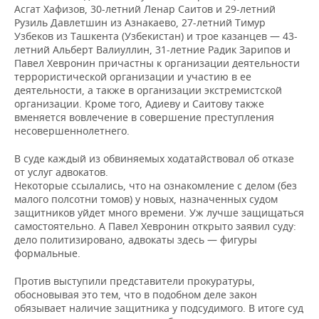
ВОДНЫЕ ВИДЫ СПОРТА
ОБРАЗОВАНИЕ
Асгат Хафизов, 30-летний Ленар Саитов и 29-летний
Рузиль Давлетшин из Азнакаево, 27-летний Тимур
ХОККЕЙ С МЯЧОМ
ПРОИСШЕСТВИЯ
Узбеков из Ташкента (Узбекистан) и трое казанцев — 43-
летний Альберт Валиуллин, 31-летние Радик Зарипов и
Павел Хевронин причастны к организации деятельности
террористической организации и участию в ее
деятельности, а также в организации экстремистской
организации. Кроме того, Адиеву и Саитову также
вменяется вовлечение в совершение преступления
несовершеннолетнего.
В суде каждый из обвиняемых ходатайствовал об отказе
от услуг адвокатов.
Некоторые ссылались, что на ознакомление с делом (без
малого полсотни томов) у новых, назначенных судом
защитников уйдет много времени. Уж лучше защищаться
самостоятельно. А Павел Хевронин открыто заявил суду:
дело политизировано, адвокаты здесь — фигуры
формальные.
Против выступили представители прокуратуры,
обосновывая это тем, что в подобном деле закон
обязывает наличие защитника у подсудимого. В итоге суд