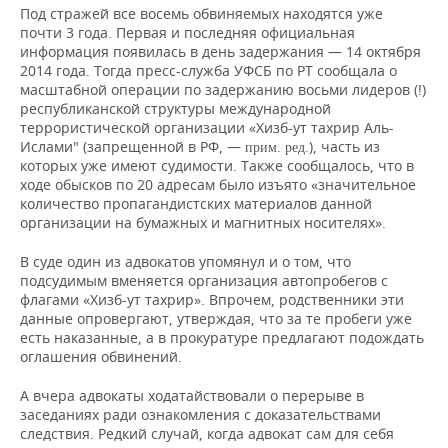
Под стражей все восемь обвиняемых находятся уже
почти 3 года. Первая и последняя официальная
информация появилась в день задержания — 14 октября
2014 года. Тогда пресс-служба УФСБ по РТ сообщала о
масштабной операции по задержанию восьми лидеров (!)
республиканской структуры международной
террористической организации «Хизб-ут тахрир Аль-
Ислами" (запрещенной в РФ, —
), часть из
прим. ред.
которых уже имеют судимости. Также сообщалось, что в
ходе обысков по 20 адресам было изъято «значительное
количество пропагандистских материалов данной
организации на бумажных и магнитных носителях».
В суде один из адвокатов упомянул и о том, что
подсудимым вменяется организация автопробегов с
флагами «Хизб-ут тахрир». Впрочем, родственники эти
данные опровергают, утверждая, что за те пробеги уже
есть наказанные, а в прокуратуре предлагают подождать
оглашения обвинений.
А вчера адвокаты ходатайствовали о перерыве в
заседаниях ради ознакомления с доказательствами
следствия. Редкий случай, когда адвокат сам для себя