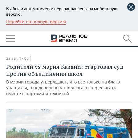
Вы были автоматически перенаправлены на мобильную
версию.
Перейти на полную версию
РЕГИОНЫ
АРХИВ СТАТЕЙ ЗА
БАШКОРТОСТАН
НОВОСТИ
23.08.2017
ТАТАРСТАН
АНАЛИТИКА
23 авг, 17:00
УДМУРТИЯ
НОВОСТИ АНАЛИТИКИ
ЭКОНОМИКА
Родители vs мэрия Казани: стартовал суд
против объединения школ
ДЕКЛАРАЦИИ О ДОХОДАХ
НОВОСТИ ЭКОНОМИКИ
ПРОМЫШЛЕННОСТЬ
В мэрии города утверждают, что все только на благо
учащихся, а недовольным предлагают переезжать
КОРОЛИ ГОСЗАКАЗА ПФО
ФИНАНСЫ
НОВОСТИ
НЕДВИЖИМОСТЬ
вместе с партами и техникой
ПРОМЫШЛЕННОСТИ
ВУЗЫ ТАТАРСТАНА
БАНКИ
НОВОСТИ НЕДВИЖИМОСТИ
АВТО
АГРОПРОМ
КОМУ ПРИНАДЛЕЖАТ
БЮДЖЕТ
НОВОСТИ АВТО
БИЗНЕС
ТОРГОВЫЕ ЦЕНТРЫ
МАШИНОСТРОЕНИЕ
ТАТАРСТАНА
ИНВЕСТИЦИИ
НОВОСТИ БИЗНЕСА
ТЕХНОЛОГИИ