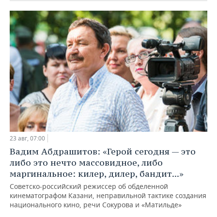
ВОДНЫЕ ВИДЫ СПОРТА
ОБРАЗОВАНИЕ
ХОККЕЙ С МЯЧОМ
ПРОИСШЕСТВИЯ
23 авг, 07:00
Вадим Абдрашитов: «Герой сегодня — это
либо это нечто массовидное, либо
маргинальное: килер, дилер, бандит...»
Советско-российский режиссер об обделенной
кинематографом Казани, неправильной тактике создания
национального кино, речи Сокурова и «Матильде»