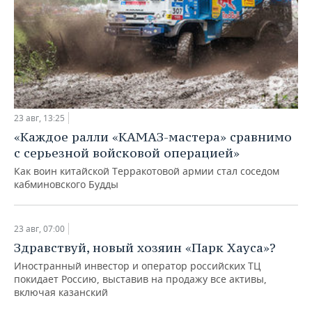
НЕФТЕХИМИЯ
РОЗНИЧНАЯ ТОРГОВЛЯ
НОВОСТИ ТЕХНОЛОГИЙ
МЕРОПРИЯТИЯ
НЕФТЬ
ТРАНСПОРТ
IT
НОВОСТИ МЕРОПРИЯТИЙ
СПОРТ
ОПК
УСЛУГИ
МЕДИА
ВЫЕЗДНАЯ РЕДАКЦИЯ
НОВОСТИ СПОРТА
ОБЩЕСТВО
ЭНЕРГЕТИКА
23 авг, 13:25
ТЕЛЕКОММУНИКАЦИИ
БИЗНЕС-БРАНЧИ
ФУТБОЛ
НОВОСТИ ОБЩЕСТВА
ФОТОГАЛЕРЕЯ
«Каждое ралли «КАМАЗ-мастера» сравнимо
с серьезной войсковой операцией»
ONLINE-КОНФЕРЕНЦИИ
ХОККЕЙ
ВЛАСТЬ
СЮЖЕТЫ
Как воин китайской Терракотовой армии стал соседом
кабминовского Будды
ОТКРЫТАЯ ЛЕКЦИЯ
БАСКЕТБОЛ
ИНФРАСТРУКТУРА
СПРАВОЧНИК
ВОЛЕЙБОЛ
ИСТОРИЯ
СПИСОК ПЕРСОН
ПОЛНАЯ ВЕРСИЯ
23 авг, 07:00
Здравствуй, новый хозяин «Парк Хауса»?
КИБЕРСПОРТ
КУЛЬТУРА
СПИСОК КОМПАНИЙ
Иностранный инвестор и оператор российских ТЦ
покидает Россию, выставив на продажу все активы,
ФИГУРНОЕ КАТАНИЕ
МЕДИЦИНА
включая казанский