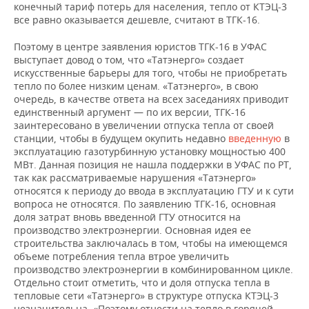
конечный тариф потерь для населения, тепло от КТЭЦ-3
все равно оказывается дешевле, считают в ТГК-16.
Поэтому в центре заявления юристов ТГК-16 в УФАС
выступает довод о том, что «Татэнерго» создает
искусственные барьеры для того, чтобы не приобретать
тепло по более низким ценам. «Татэнерго», в свою
очередь, в качестве ответа на всех заседаниях приводит
единственный аргумент — по их версии, ТГК-16
заинтересовано в увеличении отпуска тепла от своей
станции, чтобы в будущем окупить недавно
введенную
в
эксплуатацию газотурбинную установку мощностью 400
МВт. Данная позиция не нашла поддержки в УФАС по РТ,
так как рассматриваемые нарушения «Татэнерго»
относятся к периоду до ввода в эксплуатацию ГТУ и к сути
вопроса не относятся. По заявлению ТГК-16, основная
доля затрат вновь введенной ГТУ относится на
производство электроэнергии. Основная идея ее
строительства заключалась в том, чтобы на имеющемся
объеме потребления тепла втрое увеличить
производство электроэнергии в комбинированном цикле.
Отдельно стоит отметить, что и доля отпуска тепла в
тепловые сети «Татэнерго» в структуре отпуска КТЭЦ-3
незначительна. «Поэтому отнести на тепло в горячей