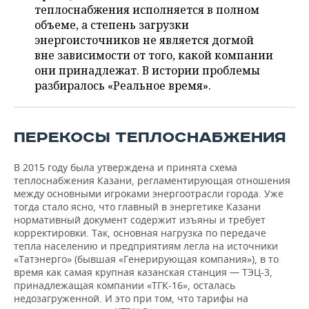
ВОДНЫЕ ВИДЫ СПОРТА
ОБРАЗОВАНИЕ
теплоснабжения исполняется в полном
объеме, а степень загрузки
ХОККЕЙ С МЯЧОМ
ПРОИСШЕСТВИЯ
энергоисточников не является догмой
вне зависимости от того, какой компании
они принадлежат. В истории проблемы
разбиралось «Реальное время».
ПЕРЕКОСЫ ТЕПЛОСНАБЖЕНИЯ
В 2015 году была утверждена и принята схема
теплоснабжения Казани, регламентирующая отношения
между основными игроками энергоотрасли города. Уже
тогда стало ясно, что главный в энергетике Казани
нормативный документ содержит изъяны и требует
корректировки. Так, основная нагрузка по передаче
тепла населению и предприятиям легла на источники
«Татэнерго» (бывшая «Генерирующая компания»), в то
время как самая крупная казанская станция — ТЭЦ-3,
принадлежащая компании «ТГК-16», осталась
недозагруженной. И это при том, что тарифы на