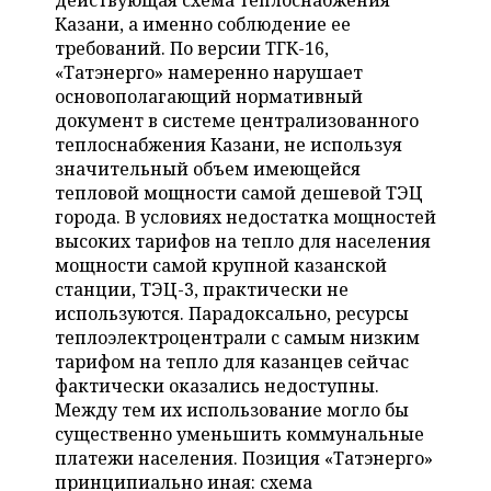
действующая схема теплоснабжения
НЕФТЕХИМИЯ
Казани, а именно соблюдение ее
РОЗНИЧНАЯ ТОРГОВЛЯ
НОВОСТИ ТЕХНОЛОГИЙ
МЕРОПРИЯТИЯ
требований. По версии ТГК-16,
НЕФТЬ
«Татэнерго» намеренно нарушает
ТРАНСПОРТ
IT
НОВОСТИ МЕРОПРИЯТИЙ
СПОРТ
основополагающий нормативный
ОПК
документ в системе централизованного
УСЛУГИ
МЕДИА
ВЫЕЗДНАЯ РЕДАКЦИЯ
НОВОСТИ СПОРТА
ОБЩЕСТВО
теплоснабжения Казани, не используя
ЭНЕРГЕТИКА
значительный объем имеющейся
ТЕЛЕКОММУНИКАЦИИ
БИЗНЕС-БРАНЧИ
ФУТБОЛ
НОВОСТИ ОБЩЕСТВА
тепловой мощности самой дешевой ТЭЦ
ФОТОГАЛЕРЕЯ
города. В условиях недостатка мощностей
высоких тарифов на тепло для населения
ONLINE-КОНФЕРЕНЦИИ
ХОККЕЙ
ВЛАСТЬ
СЮЖЕТЫ
мощности самой крупной казанской
станции, ТЭЦ-3, практически не
ОТКРЫТАЯ ЛЕКЦИЯ
БАСКЕТБОЛ
ИНФРАСТРУКТУРА
СПРАВОЧНИК
используются. Парадоксально, ресурсы
теплоэлектроцентрали с самым низким
ВОЛЕЙБОЛ
ИСТОРИЯ
СПИСОК ПЕРСОН
ПОЛНАЯ ВЕРСИЯ
тарифом на тепло для казанцев сейчас
фактически оказались недоступны.
КИБЕРСПОРТ
КУЛЬТУРА
СПИСОК КОМПАНИЙ
Между тем их использование могло бы
существенно уменьшить коммунальные
ФИГУРНОЕ КАТАНИЕ
МЕДИЦИНА
платежи населения. Позиция «Татэнерго»
принципиально иная: схема