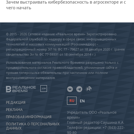
Зачем выстраивать кибербезопасность в агросекторе и с
чего начать
© 2015 - 2026 Сетевое издание «Реальное время» Зарегистрировано
Федеральной службой по надзору в сфере связи, информационных
технологий и массовых коммуникаций (Роскомнадзор) –
регистрационный номер ЭЛ № ФС 77 - 79627 от 18 декабря 2020 г. (ранее
свидетельство Эл № ФС 77-59331 от 18 сентября 2014 г.)
Использование материалов Реального Времени разрешено только с
предварительного согласия правообладателей, упоминание сайта и
прямая гиперссылка обязательны при частичном или полном
воспроизведении материалов.
18+
RU
EN
РЕДАКЦИЯ
РЕКЛАМА
Учредитель ООО «Реальное
ПРАВОВАЯ ИНФОРМАЦИЯ
время»
Главный редактор Саушина А.А.
ПОЛИТИКА О ПЕРСОНАЛЬНЫХ
Телефон редакции: +7 (843) 222-
ДАННЫХ
90-80