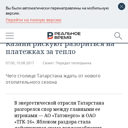
Вы были автоматически перенаправлены на мобильную
версию.
Перейти на полную версию
РЕГИОНЫ
ПРОМЫШЛЕННОСТЬ
«Золотое» отопление: жители
БАШКОРТОСТАН
НОВОСТИ
Казани рискуют разориться на
ТАТАРСТАН
АНАЛИТИКА
платежках за тепло
УДМУРТИЯ
НОВОСТИ АНАЛИТИКИ
ЭКОНОМИКА
07:00, 10.08.2017
Сюжет:
​Передел теплорынка
ДЕКЛАРАЦИИ О ДОХОДАХ
НОВОСТИ ЭКОНОМИКИ
ПРОМЫШЛЕННОСТЬ
Чего столице Татарстана ждать от нового
отопительного сезона
КОРОЛИ ГОСЗАКАЗА ПФО
ФИНАНСЫ
НОВОСТИ
НЕДВИЖИМОСТЬ
ПРОМЫШЛЕННОСТИ
ВУЗЫ ТАТАРСТАНА
БАНКИ
НОВОСТИ НЕДВИЖИМОСТИ
АВТО
В энергетической отрасли Татарстана
АГРОПРОМ
разгорелся спор между главными ее
КОМУ ПРИНАДЛЕЖАТ
БЮДЖЕТ
НОВОСТИ АВТО
БИЗНЕС
игроками — АО «Татэнерго» и ОАО
ТОРГОВЫЕ ЦЕНТРЫ
МАШИНОСТРОЕНИЕ
ТАТАРСТАНА
«ТГК-16». Яблоком раздора стала
ИНВЕСТИЦИИ
НОВОСТИ БИЗНЕСА
ТЕХНОЛОГИИ