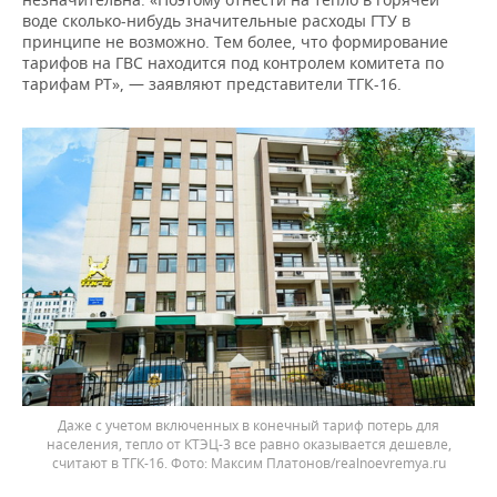
воде сколько-нибудь значительные расходы ГТУ в
принципе не возможно. Тем более, что формирование
тарифов на ГВС находится под контролем комитета по
тарифам РТ», — заявляют представители ТГК-16.
Даже с учетом включенных в конечный тариф потерь для
населения, тепло от КТЭЦ-3 все равно оказывается дешевле,
считают в ТГК-16.
Максим Платонов/realnoevremya.ru