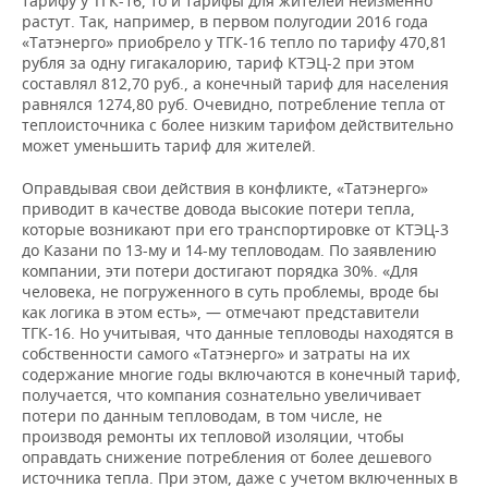
тарифу у ТГК-16, то и тарифы для жителей неизменно
растут. Так, например, в первом полугодии 2016 года
«Татэнерго» приобрело у ТГК-16 тепло по тарифу 470,81
рубля за одну гигакалорию, тариф КТЭЦ-2 при этом
составлял 812,70 руб., а конечный тариф для населения
равнялся 1274,80 руб. Очевидно, потребление тепла от
теплоисточника с более низким тарифом действительно
может уменьшить тариф для жителей.
Оправдывая свои действия в конфликте, «Татэнерго»
приводит в качестве довода высокие потери тепла,
которые возникают при его транспортировке от КТЭЦ-3
до Казани по 13-му и 14-му тепловодам. По заявлению
компании, эти потери достигают порядка 30%. «Для
человека, не погруженного в суть проблемы, вроде бы
как логика в этом есть», — отмечают представители
ТГК-16. Но учитывая, что данные тепловоды находятся в
собственности самого «Татэнерго» и затраты на их
содержание многие годы включаются в конечный тариф,
получается, что компания сознательно увеличивает
потери по данным тепловодам, в том числе, не
производя ремонты их тепловой изоляции, чтобы
оправдать снижение потребления от более дешевого
источника тепла. При этом, даже с учетом включенных в