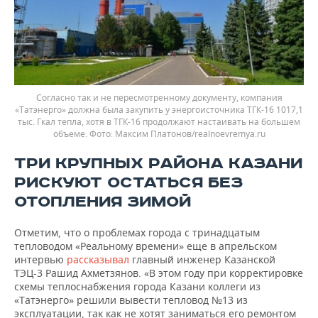
Согласно так и не пересмотренному документу, компания
«Татэнерго» должна была закупить у энергоисточника ТГК-16 1017,1
тыс. Гкал тепла, хотя в ТГК-16 продолжают настаивать на большем
объеме.
Максим Платонов/realnoevremya.ru
ТРИ КРУПНЫХ РАЙОНА КАЗАНИ
РИСКУЮТ ОСТАТЬСЯ БЕЗ
ОТОПЛЕНИЯ ЗИМОЙ
Отметим, что о проблемах города с тринадцатым
тепловодом «Реальному времени» еще в апрельском
интервью
рассказывал
главный инженер Казанской
ТЭЦ-3 Рашид Ахметзянов. «В этом году при корректировке
схемы теплоснабжения города Казани коллеги из
«Татэнерго» решили вывести тепловод №13 из
эксплуатации, так как не хотят заниматься его ремонтом