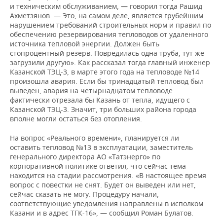
и техническим обслуживанием, — говорил тогда Рашид
Ахметзянов. — Это, на самом деле, является грубейшим
нарушением требований строительных норм и правил по
обеспечению резервирования тепловодов от удаленного
источника тепловой энергии. Должен быть
стопроцентный резерв. Повредилась одна труба, тут же
загрузили другую». Как рассказал тогда главный инженер
Казанской ТЭЦ-3, в марте этого года на тепловоде №14
произошла авария. Если бы тринадцатый тепловод был
выведен, авария на четырнадцатом тепловоде
фактически отрезала бы Казань от тепла, идущего с
Казанской ТЭЦ-3. Значит, три больших района города
вполне могли остаться без отопления.
На вопрос «Реального времени», планируется ли
оставить тепловод №13 в эксплуатации, заместитель
генерального директора АО «Татэнерго» по
корпоративной политике ответил, что сейчас тема
находится на стадии рассмотрения. «В настоящее время
вопрос с повестки не снят. Будет он выведен или нет,
сейчас сказать не могу. Процедуру начали,
соответствующие уведомления направлены в исполком
Казани и в адрес ТГК-16», — сообщил Роман Булатов.