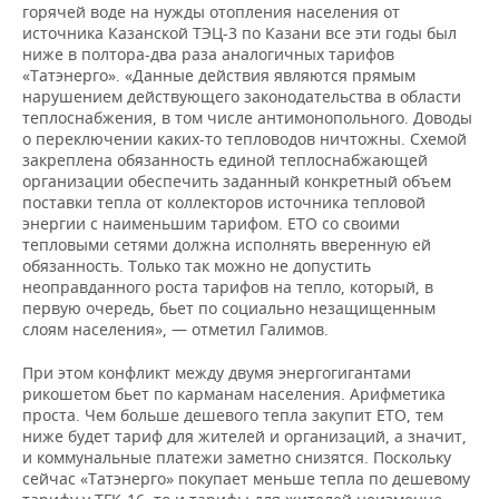
горячей воде на нужды отопления населения от
источника Казанской ТЭЦ-3 по Казани все эти годы был
ниже в полтора-два раза аналогичных тарифов
«Татэнерго». «Данные действия являются прямым
нарушением действующего законодательства в области
теплоснабжения, в том числе антимонопольного. Доводы
о переключении каких-то тепловодов ничтожны. Схемой
закреплена обязанность единой теплоснабжающей
организации обеспечить заданный конкретный объем
поставки тепла от коллекторов источника тепловой
энергии с наименьшим тарифом. ЕТО со своими
тепловыми сетями должна исполнять вверенную ей
обязанность. Только так можно не допустить
неоправданного роста тарифов на тепло, который, в
первую очередь, бьет по социально незащищенным
слоям населения», — отметил Галимов.
При этом конфликт между двумя энергогигантами
рикошетом бьет по карманам населения. Арифметика
проста. Чем больше дешевого тепла закупит ЕТО, тем
ниже будет тариф для жителей и организаций, а значит,
и коммунальные платежи заметно снизятся. Поскольку
сейчас «Татэнерго» покупает меньше тепла по дешевому