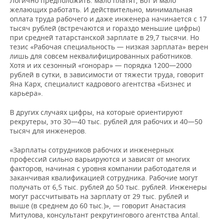
Логично предположить: мало платят, вот и мало
ВОДНЫЕ ВИДЫ СПОРТА
ОБРАЗОВАНИЕ
желающих работать. И действительно, минимальная
оплата труда рабочего и даже инженера начинается с 17
ХОККЕЙ С МЯЧОМ
ПРОИСШЕСТВИЯ
тысяч рублей (встречаются и гораздо меньшие цифры)
при средней татарстанской зарплате в 29,7 тысячи. Но
тезис «Рабочая специальность — низкая зарплата» верен
лишь для совсем неквалифицированных работников.
Хотя и их сезонный «гонорар» — порядка 1200—2000
рублей в сутки, в зависимости от тяжести труда, говорит
Яна Карх, специалист кадрового агентства «Бизнес и
карьера».
В других случаях цифры, на которые ориентируют
рекрутеры, это 30—40 тыс. рублей для рабочих и 40—50
тысяч для инженеров.
«Зарплаты сотрудников рабочих и инженерных
профессий сильно варьируются и зависят от многих
факторов, начиная с уровня компании работодателя и
заканчивая квалификацией сотрудника. Рабочие могут
получать от 6,5 тыс. рублей до 50 тыс. рублей. Инженеры
могут рассчитывать на зарплату от 29 тыс. рублей и
выше (в среднем до 60 тыс.)», — говорит Анастасия
Митулова, консультант рекрутингового агентства Antal.