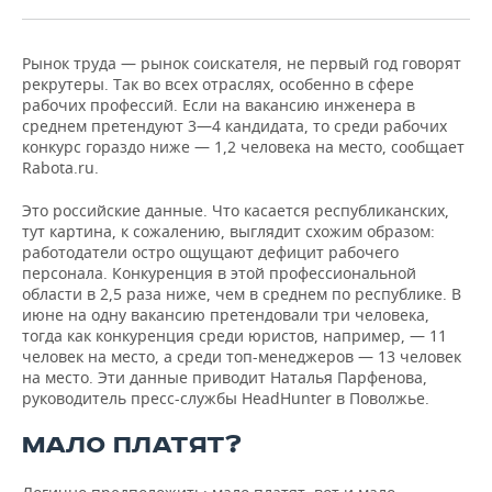
НЕФТЕХИМИЯ
РОЗНИЧНАЯ ТОРГОВЛЯ
НОВОСТИ ТЕХНОЛОГИЙ
МЕРОПРИЯТИЯ
НЕФТЬ
Рынок труда — рынок соискателя, не первый год говорят
рекрутеры. Так во всех отраслях, особенно в сфере
ТРАНСПОРТ
IT
НОВОСТИ МЕРОПРИЯТИЙ
СПОРТ
рабочих профессий. Если на вакансию инженера в
ОПК
среднем претендуют 3—4 кандидата, то среди рабочих
УСЛУГИ
МЕДИА
ВЫЕЗДНАЯ РЕДАКЦИЯ
НОВОСТИ СПОРТА
ОБЩЕСТВО
конкурс гораздо ниже — 1,2 человека на место, сообщает
ЭНЕРГЕТИКА
Rabota.ru.
ТЕЛЕКОММУНИКАЦИИ
БИЗНЕС-БРАНЧИ
ФУТБОЛ
НОВОСТИ ОБЩЕСТВА
ФОТОГАЛЕРЕЯ
Это российские данные. Что касается республиканских,
тут картина, к сожалению, выглядит схожим образом:
ONLINE-КОНФЕРЕНЦИИ
ХОККЕЙ
ВЛАСТЬ
СЮЖЕТЫ
работодатели остро ощущают дефицит рабочего
персонала. Конкуренция в этой профессиональной
ОТКРЫТАЯ ЛЕКЦИЯ
БАСКЕТБОЛ
ИНФРАСТРУКТУРА
СПРАВОЧНИК
области в 2,5 раза ниже, чем в среднем по республике. В
июне на одну вакансию претендовали три человека,
тогда как конкуренция среди юристов, например, — 11
ВОЛЕЙБОЛ
ИСТОРИЯ
СПИСОК ПЕРСОН
ПОЛНАЯ ВЕРСИЯ
человек на место, а среди топ-менеджеров — 13 человек
на место. Эти данные приводит Наталья Парфенова,
КИБЕРСПОРТ
КУЛЬТУРА
СПИСОК КОМПАНИЙ
руководитель пресс-службы HeadHunter в Поволжье.
МАЛО ПЛАТЯТ?
ФИГУРНОЕ КАТАНИЕ
МЕДИЦИНА