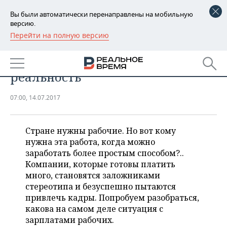
Вы были автоматически перенаправлены на мобильную
версию.
Перейти на полную версию
РЕГИОНЫ
БИЗНЕС
Рабочие профессии: мифы и
БАШКОРТОСТАН
НОВОСТИ
реальность
ТАТАРСТАН
АНАЛИТИКА
07:00, 14.07.2017
УДМУРТИЯ
НОВОСТИ АНАЛИТИКИ
ЭКОНОМИКА
ДЕКЛАРАЦИИ О ДОХОДАХ
НОВОСТИ ЭКОНОМИКИ
ПРОМЫШЛЕННОСТЬ
Стране нужны рабочие. Но вот кому
нужна эта работа, когда можно
КОРОЛИ ГОСЗАКАЗА ПФО
ФИНАНСЫ
НОВОСТИ
заработать более простым способом?..
НЕДВИЖИМОСТЬ
ПРОМЫШЛЕННОСТИ
Компании, которые готовы платить
много, становятся заложниками
ВУЗЫ ТАТАРСТАНА
БАНКИ
НОВОСТИ НЕДВИЖИМОСТИ
АВТО
АГРОПРОМ
стереотипа и безуспешно пытаются
привлечь кадры. Попробуем разобраться,
КОМУ ПРИНАДЛЕЖАТ
БЮДЖЕТ
НОВОСТИ АВТО
БИЗНЕС
ТОРГОВЫЕ ЦЕНТРЫ
МАШИНОСТРОЕНИЕ
какова на самом деле ситуация с
ТАТАРСТАНА
зарплатами рабочих.
ИНВЕСТИЦИИ
НОВОСТИ БИЗНЕСА
ТЕХНОЛОГИИ