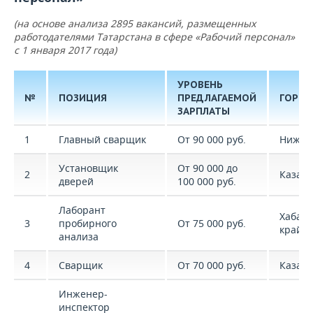
(на основе анализа 2895 вакансий, размещенных
работодателями Татарстана в сфере «Рабочий персонал»
с 1 января 2017 года)
УРОВЕНЬ
№
ПОЗИЦИЯ
ПРЕДЛАГАЕМОЙ
ГОРО
ЗАРПЛАТЫ
1
Главный сварщик
От 90 000 руб.
Нижне
Установщик
От 90 000 до
2
Казан
дверей
100 000 руб.
Лаборант
Хабар
3
пробирного
От 75 000 руб.
край (
анализа
4
Сварщик
От 70 000 руб.
Казан
Инженер-
инспектор