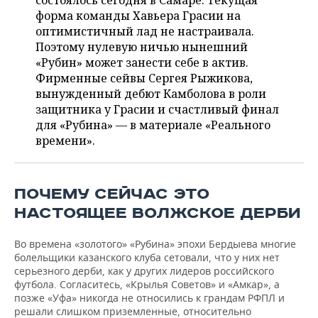
состоялось сегодня в Самаре. Текущая
НЕФТЕХИМИЯ
форма команды Хавьера Грасии на
РОЗНИЧНАЯ ТОРГОВЛЯ
НОВОСТИ ТЕХНОЛОГИЙ
МЕРОПРИЯТИЯ
оптимистичный лад не настраивала.
НЕФТЬ
Поэтому нулевую ничью нынешний
ТРАНСПОРТ
IT
НОВОСТИ МЕРОПРИЯТИЙ
СПОРТ
«Рубин» может занести себе в актив.
ОПК
Фирменные сейвы Сергея Рыжикова,
УСЛУГИ
МЕДИА
ВЫЕЗДНАЯ РЕДАКЦИЯ
НОВОСТИ СПОРТА
ОБЩЕСТВО
вынужденный дебют Камболова в роли
ЭНЕРГЕТИКА
защитника у Грасии и счастливый финал
ТЕЛЕКОММУНИКАЦИИ
БИЗНЕС-БРАНЧИ
ФУТБОЛ
НОВОСТИ ОБЩЕСТВА
для «Рубина» — в материале «Реального
ФОТОГАЛЕРЕЯ
времени».
ONLINE-КОНФЕРЕНЦИИ
ХОККЕЙ
ВЛАСТЬ
СЮЖЕТЫ
ОТКРЫТАЯ ЛЕКЦИЯ
БАСКЕТБОЛ
ИНФРАСТРУКТУРА
СПРАВОЧНИК
ПОЧЕМУ СЕЙЧАС ЭТО
НАСТОЯЩЕЕ ВОЛЖСКОЕ ДЕРБИ
ВОЛЕЙБОЛ
ИСТОРИЯ
СПИСОК ПЕРСОН
ПОЛНАЯ ВЕРСИЯ
Во времена «золотого» «Рубина» эпохи Бердыева многие
КИБЕРСПОРТ
КУЛЬТУРА
СПИСОК КОМПАНИЙ
болельщики казанского клуба сетовали, что у них нет
серьезного дерби, как у других лидеров российского
футбола. Согласитесь, «Крылья Советов» и «Амкар», а
ФИГУРНОЕ КАТАНИЕ
МЕДИЦИНА
позже «Уфа» никогда не относились к грандам РФПЛ и
решали слишком приземленные, относительно