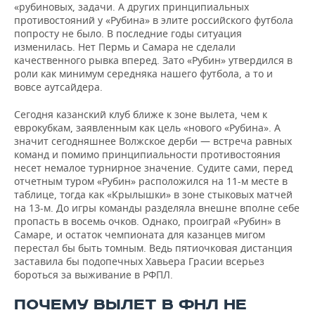
ВОДНЫЕ ВИДЫ СПОРТА
ОБРАЗОВАНИЕ
«рубиновых, задачи. А других принципиальных
противостояний у «Рубина» в элите российского футбола
попросту не было. В последние годы ситуация
ХОККЕЙ С МЯЧОМ
ПРОИСШЕСТВИЯ
изменилась. Нет Пермь и Самара не сделали
качественного рывка вперед. Зато «Рубин» утвердился в
роли как минимум середняка нашего футбола, а то и
вовсе аутсайдера.
Сегодня казанский клуб ближе к зоне вылета, чем к
еврокубкам, заявленным как цель «нового «Рубина». А
значит сегодняшнее Волжское дерби — встреча равных
команд и помимо принципиальности противостояния
несет немалое турнирное значение. Судите сами, перед
отчетным туром «Рубин» расположился на 11-м месте в
таблице, тогда как «Крылышки» в зоне стыковых матчей
на 13-м. До игры команды разделяла внешне вполне себе
пропасть в восемь очков. Однако, проиграй «Рубин» в
Самаре, и остаток чемпионата для казанцев мигом
перестал бы быть томным. Ведь пятиочковая дистанция
заставила бы подопечных Хавьера Грасии всерьез
бороться за выживание в РФПЛ.
ПОЧЕМУ ВЫЛЕТ В ФНЛ НЕ