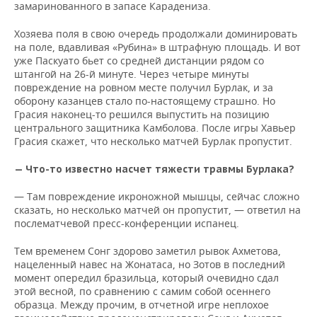
замаринованного в запасе Карадениза.
Хозяева поля в свою очередь продолжали доминировать
на поле, вдавливая «Рубина» в штрафную площадь. И вот
уже Паскуато бьет со средней дистанции рядом со
штангой на 26-й минуте. Через четыре минуты
повреждение на ровном месте получил Бурлак, и за
оборону казанцев стало по-настоящему страшно. Но
Грасия наконец-то решился выпустить на позицию
центрального защитника Камболова. После игры Хавьер
Грасия скажет, что несколько матчей Бурлак пропустит.
— Что-то известно насчет тяжести травмы Бурлака?
— Там повреждение икроножной мышцы, сейчас сложно
сказать, но несколько матчей он пропустит, — ответил на
послематчевой пресс-конференции испанец.
Тем временем Сонг здорово заметил рывок Ахметова,
нацеленный навес на Жонатаса, но Зотов в последний
момент опередил бразильца, который очевидно сдал
этой весной, по сравнению с самим собой осеннего
образца. Между прочим, в отчетной игре неплохое