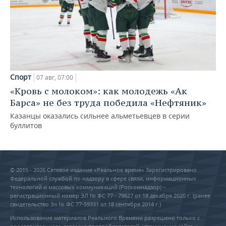
Спорт
07 авг, 07:00
«Кровь с молоком»: как молодежь «Ак
Барса» не без труда победила «Нефтяник»
Казанцы оказались сильнее альметьевцев в серии
буллитов
© 2015 - 2026 Сетевое издание «Реальное время» Зарегистрировано
Федеральной службой по надзору в сфере связи, информационных
технологий и массовых коммуникаций (Роскомнадзор) –
регистрационный номер ЭЛ № ФС 77 - 79627 от 18 декабря 2020 г. (ранее
свидетельство Эл № ФС 77-59331 от 18 сентября 2014 г.)
Использование материалов Реального Времени разрешено только с