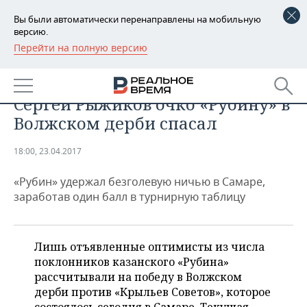
Вы были автоматически перенаправлены на мобильную
версию.
Перейти на полную версию
РЕГИОНЫ
СПОРТ
Когда нули за счастье: как
БАШКОРТОСТАН
НОВОСТИ
Сергей Рыжиков очко «Рубину» в
ТАТАРСТАН
АНАЛИТИКА
Волжском дерби спасал
УДМУРТИЯ
НОВОСТИ АНАЛИТИКИ
ЭКОНОМИКА
18:00, 23.04.2017
ДЕКЛАРАЦИИ О ДОХОДАХ
НОВОСТИ ЭКОНОМИКИ
ПРОМЫШЛЕННОСТЬ
«Рубин» удержал безголевую ничью в Самаре,
заработав один балл в турнирную таблицу
КОРОЛИ ГОСЗАКАЗА ПФО
ФИНАНСЫ
НОВОСТИ
НЕДВИЖИМОСТЬ
ПРОМЫШЛЕННОСТИ
ВУЗЫ ТАТАРСТАНА
БАНКИ
НОВОСТИ НЕДВИЖИМОСТИ
АВТО
Лишь отъявленные оптимисты из числа
АГРОПРОМ
поклонников казанского «Рубина»
КОМУ ПРИНАДЛЕЖАТ
БЮДЖЕТ
НОВОСТИ АВТО
БИЗНЕС
рассчитывали на победу в Волжском
ТОРГОВЫЕ ЦЕНТРЫ
МАШИНОСТРОЕНИЕ
ТАТАРСТАНА
дерби против «Крыльев Советов», которое
ИНВЕСТИЦИИ
НОВОСТИ БИЗНЕСА
ТЕХНОЛОГИИ