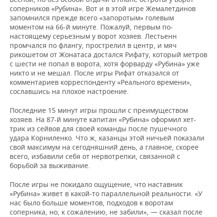
соперников «Рубина». Вот и в этой игре Жемалетдинов
запомнился прежде всего «запоротым» голевым
моментом на 66-й минуте. Пожалуй, первым по-
настоящему серьезным у ворот хозяев. Лестьенн
промчался по флангу, прострелил в центр, и мяч
рикошетом от Жонатаса достался Рифату, который метров
с шести не попал в ворота, хотя форварду «Рубина» уже
никто и не мешал. После игры Рифат отказался от
комментариев корреспонденту «Реального времени»,
сославшись на плохое настроение.
Последние 15 минут игры прошли с преимуществом
хозяев. На 87-й минуте капитан «Рубина» оформил хет-
трик из сейвов для своей команды после пушечного
удара Корниленко. Что ж, казанцы этой ничьей показали
свой максимум на сегодняшний день, а главное, скорее
всего, избавили себя от нервотрепки, связанной с
борьбой за выживание.
После игры не покидало ощущение, что наставник
«Рубина» живет в какой-то параллельной реальности. «У
нас было больше моментов, подходов к воротам
соперника, но, к сожалению, не забили», — сказал после