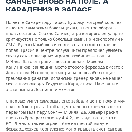
САНЧЕС ВНОВЬ НА ПОЛЕ, А
КАРАДЕНИЗ В ЗАПАСЕ
Но нет, в Самаре пару Тарасу Бурлаку, который хорошо
известен самарским болельщикам, в центре обороны
вновь составил Серхио Санчес, игра которого регулярно
критикуется не только болельщиками, но и экспертами и
СМИ. Руслан Камболов и вовсе в стартовый состав не
попал. Грасия в центре полузащиты предпочел увидеть
связку самых звездных игроков «Рубина» — Сонг и
М'Вила. Зато от травмы восстановился Максим
Канунников, занявший место второго форварда вместе с
Жонатасом. Наконец, несмотря на не ослабевающие
требования фанатов, испанский тренер вновь не нашел
места в основе для Гекдениза Карадениза. На флангах
атаки вышли Лестьенн и Ахметов.
С первых минут самарцы легко забрали центр поля и мяч
под свой контроль. Тройка центральных хавбеков легко
переигрывала пару Сонг — М'Вила. Да, Хавьер Грасия
вновь выбрал расстановку 4-4-2, не глядя на то, что в
РФПЛ никто так не играет. Уже на шестой минуте
форвард хозяев Корниленко мог открывать счет, сыграв