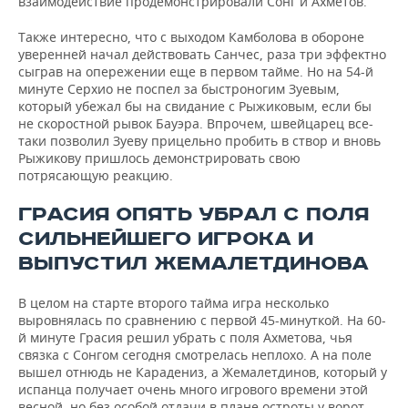
взаимодействие продемонстрировали Сонг и Ахметов.
Также интересно, что с выходом Камболова в обороне
уверенней начал действовать Санчес, раза три эффектно
сыграв на опережении еще в первом тайме. Но на 54-й
минуте Серхио не поспел за быстроногим Зуевым,
который убежал бы на свидание с Рыжиковым, если бы
не скоростной рывок Бауэра. Впрочем, швейцарец все-
таки позволил Зуеву прицельно пробить в створ и вновь
Рыжикову пришлось демонстрировать свою
потрясающую реакцию.
ГРАСИЯ ОПЯТЬ УБРАЛ С ПОЛЯ
СИЛЬНЕЙШЕГО ИГРОКА И
ВЫПУСТИЛ ЖЕМАЛЕТДИНОВА
В целом на старте второго тайма игра несколько
выровнялась по сравнению с первой 45-минуткой. На 60-
й минуте Грасия решил убрать с поля Ахметова, чья
связка с Сонгом сегодня смотрелась неплохо. А на поле
вышел отнюдь не Карадениз, а Жемалетдинов, который у
испанца получает очень много игрового времени этой
весной, но без особой отдачи в плане остроты у ворот