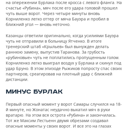
на опережении Бурлака после кросса с левого фланга. На
счастье «Рубина», мяч после его удара головой прошел
чуть выше ворот. Через четыре минуты вновь
Корниленко легко оттер от мяча Бауэра и пробил в
ближний угол — вновь неточно.
Казанцы ответили оригинально, когда усилиями Бауэра
чуть не отправили в больницу Ятченко. В итоге
тренерский штаб «Крыльев» был вынужден делать
раннюю замену, выпустив Таранова. За грубость
«рубиновые» чуть не поплатились пропущенным голом.
Корниленко легко выиграл воздух у Бурлака и скинул под
удар Бруно. В этом эпизоде Рыжиков попросту спас своих
партнеров, среагировав на плотный удар с ближней
дистанции.
МИНУС БУРЛАК
Первый опасный момент у ворот Самары случился на 18-
й минуте, но Жонатас неудачно выкатил мяч в руки
вратарю. На этом вся острота «Рубина» и закончилась.
Тот же Максим Лестьенн двумя обрезами создавал
опасные моменты у своих ворот. И все это на глазах