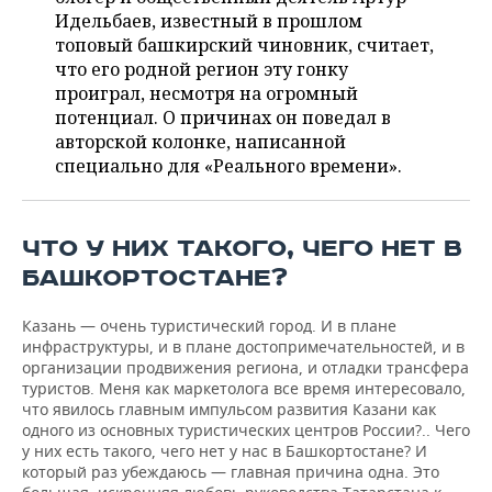
НЕФТЕХИМИЯ
Идельбаев, известный в прошлом
РОЗНИЧНАЯ ТОРГОВЛЯ
НОВОСТИ ТЕХНОЛОГИЙ
МЕРОПРИЯТИЯ
топовый башкирский чиновник, считает,
НЕФТЬ
что его родной регион эту гонку
ТРАНСПОРТ
IT
НОВОСТИ МЕРОПРИЯТИЙ
СПОРТ
проиграл, несмотря на огромный
ОПК
потенциал. О причинах он поведал в
авторской колонке, написанной
УСЛУГИ
МЕДИА
ВЫЕЗДНАЯ РЕДАКЦИЯ
НОВОСТИ СПОРТА
ОБЩЕСТВО
ЭНЕРГЕТИКА
специально для «Реального времени».
ТЕЛЕКОММУНИКАЦИИ
БИЗНЕС-БРАНЧИ
ФУТБОЛ
НОВОСТИ ОБЩЕСТВА
ФОТОГАЛЕРЕЯ
ONLINE-КОНФЕРЕНЦИИ
ХОККЕЙ
ВЛАСТЬ
СЮЖЕТЫ
ЧТО У НИХ ТАКОГО, ЧЕГО НЕТ В
БАШКОРТОСТАНЕ?
ОТКРЫТАЯ ЛЕКЦИЯ
БАСКЕТБОЛ
ИНФРАСТРУКТУРА
СПРАВОЧНИК
Казань — очень туристический город. И в плане
ВОЛЕЙБОЛ
ИСТОРИЯ
СПИСОК ПЕРСОН
ПОЛНАЯ ВЕРСИЯ
инфраструктуры, и в плане достопримечательностей, и в
организации продвижения региона, и отладки трансфера
туристов. Меня как маркетолога все время интересовало,
КИБЕРСПОРТ
КУЛЬТУРА
СПИСОК КОМПАНИЙ
что явилось главным импульсом развития Казани как
одного из основных туристических центров России?.. Чего
ФИГУРНОЕ КАТАНИЕ
МЕДИЦИНА
у них есть такого, чего нет у нас в Башкортостане? И
который раз убеждаюсь — главная причина одна. Это