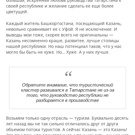
большая, искренняя любовь руководства Татарстана к
ВОДНЫЕ ВИДЫ СПОРТА
ОБРАЗОВАНИЕ
своей республике и желание сделать ее еще более
цветущей.
ХОККЕЙ С МЯЧОМ
ПРОИСШЕСТВИЯ
Каждый житель Башкортостана, посещающий Казань,
невольно сравнивает ее с Уфой. Я не исключение. И
выводы мои тоже, скорее всего не оригинальны —
Казань несомненно краше, развитее, лучше столицы
нашей республики. Но наш потенциал таков, что у нас
могло бы быть не хуже. Но… Хуже. А у них лучше.
Обратите внимание, что туристический
кластер развивался в Татарстане не из-за
того, что руководство республики не
разбирается в производстве
Возьмем только одну отрасль — туризм. Буквально десять
лет назад мы не так сильно отличались друг от друга
объемом потока туристов. А сейчас Казань — это Казань!