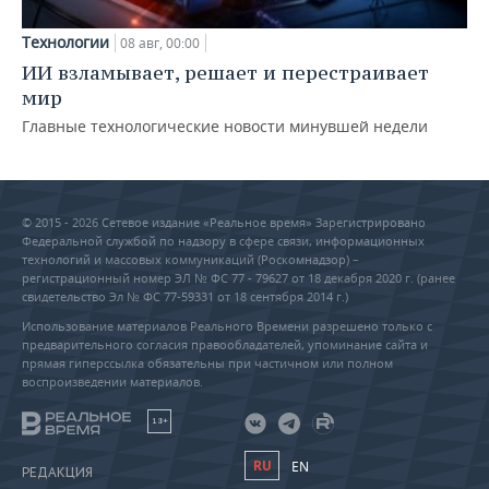
Технологии
08 авг, 00:00
ИИ взламывает, решает и перестраивает
мир
Главные технологические новости минувшей недели
© 2015 - 2026 Сетевое издание «Реальное время» Зарегистрировано
Федеральной службой по надзору в сфере связи, информационных
технологий и массовых коммуникаций (Роскомнадзор) –
регистрационный номер ЭЛ № ФС 77 - 79627 от 18 декабря 2020 г. (ранее
свидетельство Эл № ФС 77-59331 от 18 сентября 2014 г.)
Использование материалов Реального Времени разрешено только с
предварительного согласия правообладателей, упоминание сайта и
прямая гиперссылка обязательны при частичном или полном
воспроизведении материалов.
18+
RU
EN
РЕДАКЦИЯ