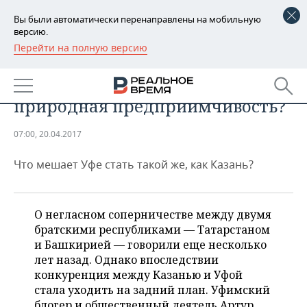
Вы были автоматически перенаправлены на мобильную
версию.
Перейти на полную версию
РЕГИОНЫ
Туристическая Казань глазами
БАШКОРТОСТАН
НОВОСТИ
уфимца: потенциал или
природная предприимчивость?
ТАТАРСТАН
АНАЛИТИКА
07:00, 20.04.2017
УДМУРТИЯ
НОВОСТИ АНАЛИТИКИ
ЭКОНОМИКА
Что мешает Уфе стать такой же, как Казань?
ДЕКЛАРАЦИИ О ДОХОДАХ
НОВОСТИ ЭКОНОМИКИ
ПРОМЫШЛЕННОСТЬ
КОРОЛИ ГОСЗАКАЗА ПФО
ФИНАНСЫ
НОВОСТИ
НЕДВИЖИМОСТЬ
О негласном соперничестве между двумя
ПРОМЫШЛЕННОСТИ
братскими республиками — Татарстаном
ВУЗЫ ТАТАРСТАНА
БАНКИ
НОВОСТИ НЕДВИЖИМОСТИ
АВТО
и Башкирией — говорили еще несколько
АГРОПРОМ
лет назад. Однако впоследствии
КОМУ ПРИНАДЛЕЖАТ
БЮДЖЕТ
НОВОСТИ АВТО
БИЗНЕС
конкуренция между Казанью и Уфой
ТОРГОВЫЕ ЦЕНТРЫ
МАШИНОСТРОЕНИЕ
стала уходить на задний план. Уфимский
ТАТАРСТАНА
ИНВЕСТИЦИИ
НОВОСТИ БИЗНЕСА
ТЕХНОЛОГИИ
блогер и общественный деятель Артур