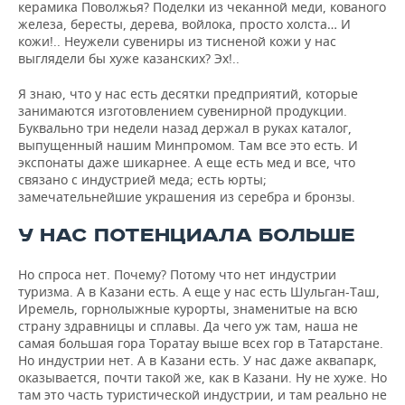
керамика Поволжья? Поделки из чеканной меди, кованого
железа, бересты, дерева, войлока, просто холста… И
кожи!.. Неужели сувениры из тисненой кожи у нас
выглядели бы хуже казанских? Эх!..
Я знаю, что у нас есть десятки предприятий, которые
занимаются изготовлением сувенирной продукции.
Буквально три недели назад держал в руках каталог,
выпущенный нашим Минпромом. Там все это есть. И
экспонаты даже шикарнее. А еще есть мед и все, что
связано с индустрией меда; есть юрты;
замечательнейшие украшения из серебра и бронзы.
У НАС ПОТЕНЦИАЛА БОЛЬШЕ
Но спроса нет. Почему? Потому что нет индустрии
туризма. А в Казани есть. А еще у нас есть Шульган-Таш,
Иремель, горнолыжные курорты, знаменитые на всю
страну здравницы и сплавы. Да чего уж там, наша не
самая большая гора Торатау выше всех гор в Татарстане.
Но индустрии нет. А в Казани есть. У нас даже аквапарк,
оказывается, почти такой же, как в Казани. Ну не хуже. Но
там это часть туристической индустрии, и там реально не